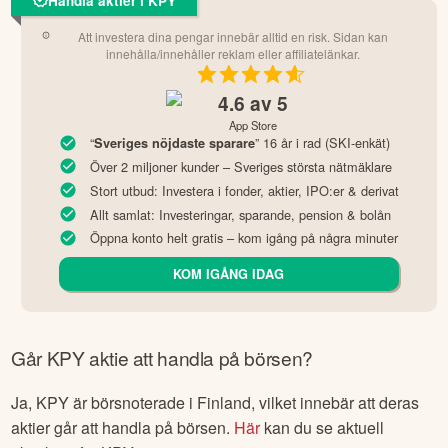
Handla aktier i KPY
Att investera dina pengar innebär alltid en risk. Sidan kan
innehålla/innehåller reklam eller affiliatelänkar.
4.6
av 5
App Store
“
” 16 år i rad (SKI-enkät)
Sveriges nöjdaste sparare
Över 2 miljoner kunder – Sveriges största nätmäklare
Stort utbud: Investera i fonder, aktier, IPO:er & derivat
Allt samlat: Investeringar, sparande, pension & bolån
Öppna konto helt gratis – kom igång på några minuter
KOM IGÅNG IDAG
Går
KPY
aktie att handla på börsen?
Ja,
KPY
är börsnoterade
i Finland
, vilket innebär att deras
aktier går att handla på börsen.
Här
kan du se aktuell