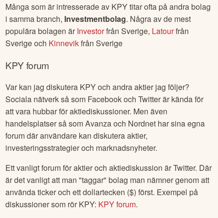
Många som är intresserade av
KPY
titar ofta på andra bolag
i samma branch,
Investmentbolag
. Några av de mest
populära bolagen är
Investor
från
Sverige
,
Latour
från
Sverige
och
Kinnevik
från
Sverige
KPY
forum
Var kan jag diskutera
KPY
och andra aktier jag följer?
Sociala nätverk så som Facebook och Twitter är kända för
att vara hubbar för aktiediskussioner. Men även
handelsplatser så som Avanza och Nordnet har sina egna
forum där användare kan diskutera aktier,
investeringsstrategier och marknadsnyheter.
Ett vanligt forum för aktier och aktiediskussion är Twitter. Där
är det vanligt att man "taggar" bolag man nämner genom att
använda ticker och ett dollartecken ($) först. Exempel på
diskussioner som rör
KPY
:
KPY
forum
.