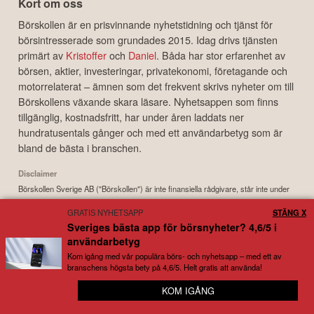
Kort om oss
Börskollen är en prisvinnande nyhetstidning och tjänst för
börsintresserade som grundades 2015. Idag drivs tjänsten
primärt av
Kristoffer
och
Daniel
. Båda har stor erfarenhet av
börsen, aktier, investeringar, privatekonomi, företagande och
motorrelaterat – ämnen som det frekvent skrivs nyheter om till
Börskollens växande skara läsare. Nyhetsappen som finns
tillgänglig, kostnadsfritt, har under åren laddats ner
hundratusentals gånger och med ett användarbetyg som är
bland de bästa i branschen.
Disclaimer
Börskollen Sverige AB ("Börskollen") är inte finansiella rådgivare, står inte under
finansinspektionens tillsyn och ger inga råd till dig. Detta innebär att
GRATIS NYHETSAPP
STÄNG X
investeringsbeslut baserade på information som direkt eller indirekt härrörande
Sveriges bästa app för börsnyheter? 4,6/5 i
från Börskollen eller personer med koppling till Börskollen, alltid fattas
användarbetyg
självständigt av investeraren. Börskollen frånsäger sig allt ansvar för eventuell
förlust eller skada av vad slag det må vara som grundar sig på användandet av
Kom igång med vår populära börs- och nyhetsapp – med ett av
branschens högsta bety på 4,6/5. Helt gratis att använda!
material härrörande från tjänsten Börskollen.
📰 Samlar börs- och ekonominyheter från över 100
KOM IGÅNG
Copyright ©
2026
Börskollen Sverige AB. All rights reserved.
olika källor