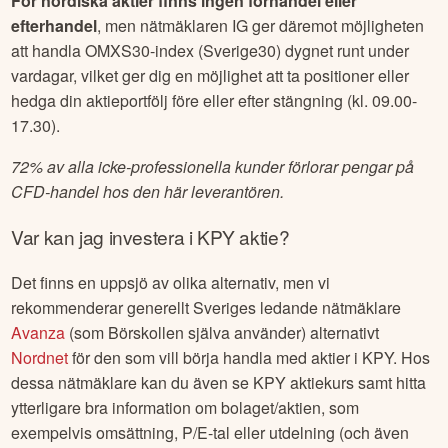
För nordiska aktier finns ingen förhandel eller
efterhandel
, men nätmäklaren IG ger däremot möjligheten
att handla OMXS30-index (Sverige30) dygnet runt under
vardagar, vilket ger dig en möjlighet att ta positioner eller
hedga din aktieportfölj före eller efter stängning (kl. 09.00-
17.30).
72% av alla icke-professionella kunder förlorar pengar på
CFD-handel hos den här leverantören.
Var kan jag investera i
KPY
aktie?
Det finns en uppsjö av olika alternativ, men vi
rekommenderar generellt Sveriges ledande nätmäklare
Avanza
(som Börskollen själva använder) alternativt
Nordnet
för den som vill börja handla med aktier i
KPY
. Hos
dessa nätmäklare kan du även se
KPY
aktiekurs samt hitta
ytterligare bra information om bolaget/aktien, som
exempelvis omsättning, P/E-tal eller utdelning (och även