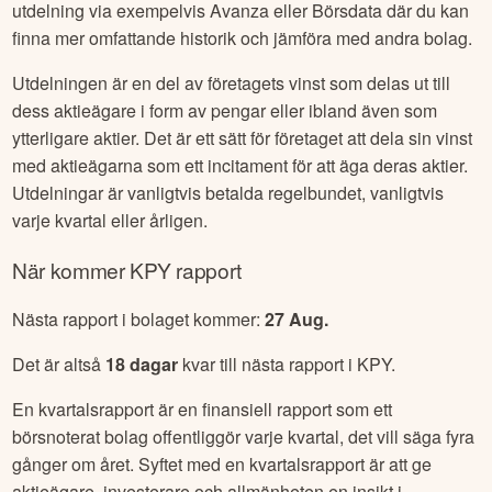
utdelning via exempelvis Avanza eller Börsdata där du kan
finna mer omfattande historik och jämföra med andra bolag.
Utdelningen är en del av företagets vinst som delas ut till
dess aktieägare i form av pengar eller ibland även som
ytterligare aktier. Det är ett sätt för företaget att dela sin vinst
med aktieägarna som ett incitament för att äga deras aktier.
Utdelningar är vanligtvis betalda regelbundet, vanligtvis
varje kvartal eller årligen.
När kommer
KPY
rapport
Nästa rapport i bolaget kommer:
27 Aug
.
Det är altså
18
dagar
kvar till nästa rapport i
KPY
.
En kvartalsrapport är en finansiell rapport som ett
börsnoterat bolag offentliggör varje kvartal, det vill säga fyra
gånger om året. Syftet med en kvartalsrapport är att ge
aktieägare, investerare och allmänheten en insikt i