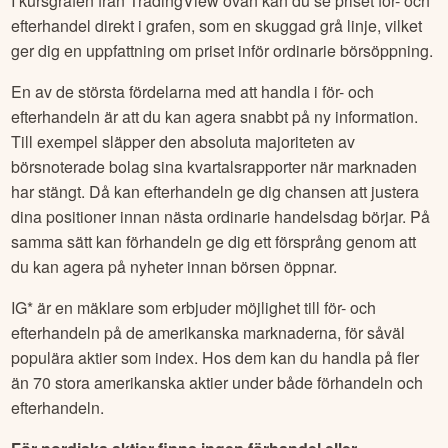
I kursgrafen från TradingView ovan kan du se priset för- och
efterhandel direkt i grafen, som en skuggad grå linje, vilket
ger dig en uppfattning om priset inför ordinarie börsöppning.
En av de största fördelarna med att handla i för- och
efterhandeln är att du kan agera snabbt på ny information.
Till exempel släpper den absoluta majoriteten av
börsnoterade bolag sina kvartalsrapporter när marknaden
har stängt. Då kan efterhandeln ge dig chansen att justera
dina positioner innan nästa ordinarie handelsdag börjar. På
samma sätt kan förhandeln ge dig ett försprång genom att
du kan agera på nyheter innan börsen öppnar.
IG* är en mäklare som erbjuder möjlighet till för- och
efterhandeln på de amerikanska marknaderna, för såväl
populära aktier som index. Hos dem kan du handla på fler
än 70 stora amerikanska aktier under både förhandeln och
efterhandeln.