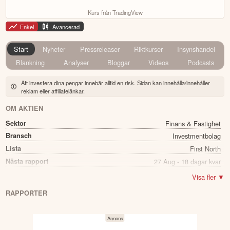
Kurs från TradingView
Enkel
Avancerad
Start
Nyheter
Pressreleaser
Riktkurser
Insynshandel
Blankning
Analyser
Bloggar
Videos
Podcasts
Att investera dina pengar innebär alltid en risk. Sidan kan innehålla/innehåller
reklam eller affiliatelänkar.
OM AKTIEN
Sektor
Finans & Fastighet
Bransch
Investmentbolag
Lista
First North
Nästa rapport
27 Aug - 18 dagar kvar
Utdelning
Nej
Visa fler ▼
Namn
KPY
RAPPORTER
Ticker
KPYOSK
Status
Noterad
Land
Finland