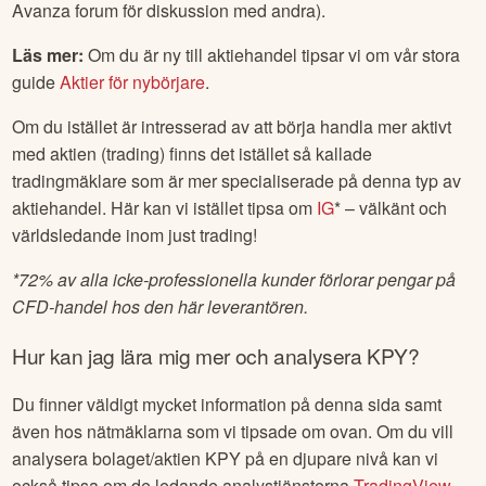
Avanza forum för diskussion med andra).
Läs mer:
Om du är ny till aktiehandel tipsar vi om vår stora
guide
Aktier för nybörjare
.
Om du istället är intresserad av att börja handla mer aktivt
med aktien (trading) finns det istället så kallade
tradingmäklare som är mer specialiserade på denna typ av
aktiehandel. Här kan vi istället tipsa om
IG
* – välkänt och
världsledande inom just trading!
*
72% av alla icke-professionella kunder förlorar pengar på
CFD-handel hos den här leverantören.
Hur kan jag lära mig mer och analysera
KPY
?
Du finner väldigt mycket information på denna sida samt
även hos nätmäklarna som vi tipsade om ovan. Om du vill
analysera bolaget/aktien
KPY
på en djupare nivå kan vi
också tipsa om de ledande analystjänsterna
TradingView