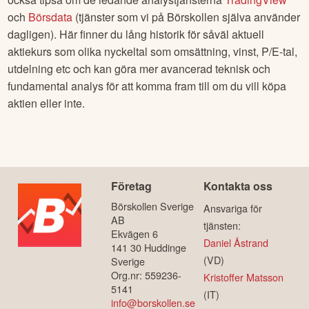
och
Börsdata
(tjänster som vi på Börskollen själva använder
dagligen). Här finner du lång historik för såväl aktuell
aktiekurs som olika nyckeltal som omsättning, vinst, P/E-tal,
utdelning etc och kan göra mer avancerad teknisk och
fundamental analys för att komma fram till om du vill köpa
aktien eller inte.
Företag
Kontakta oss
Börskollen Sverige
Ansvariga för
AB
tjänsten:
Ekvägen 6
Daniel Åstrand
141 30 Huddinge
(VD)
Sverige
Org.nr: 559236-
Kristoffer Matsson
5141
(IT)
info@borskollen.se