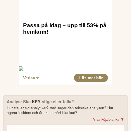
Första handelsdag
11 Jun
Antal ägare Avanza
5 st
Antal ägare Nordnet
3,043 st
Källa:
Börsdata
Analys: Ska
KPY
stiga eller falla?
Hur ställer sig analytiker? Vad säger den tekniska analysen? Hur
agerar insiders och är aktien hårt blankad?
Visa köp/blanka ▼
Bonus: Få upp till 500 USD i tillgångar när du öppnar konto –
se
erbjudandet!