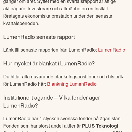
gånger om året. Syftet med en kvartalsrapport är att ge
aktieägare, investerare och allmänheten en insikt i
företagets ekonomiska prestation under den senaste
kvartalsperioden.
LumenRadio
senaste rapport
Länk till senaste rapporten från
LumenRadio
:
LumenRadio
Hur mycket är blankat i
LumenRadio
?
Du hittar alla nuvarande blankningspositioner och historik
för
LumenRadio
här:
Blankning
LumenRadio
Institutionellt ägande – Vilka fonder äger
LumenRadio
?
LumenRadio
har
1
stycken svenska fonder på ägarlistan.
Fonden som har störst andel aktier är
PLUS Teknologi