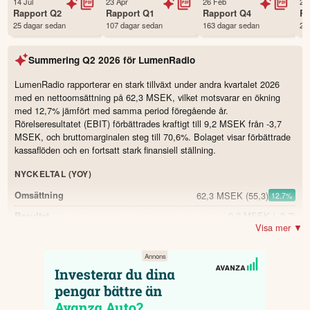
14 Jul
23 Apr
26 Feb
28
Första handelsdag
07 Dec 2022
Rapport
Q2
Rapport
Q1
Rapport
Q4
R
25 dagar sedan
107 dagar sedan
163 dagar sedan
28
Antal ägare Avanza
1,737 st
Antal ägare Nordnet
174 st
Summering
Q2 2026
för
LumenRadio
Källa:
Börsdata
LumenRadio rapporterar en stark tillväxt under andra kvartalet 2026
med en nettoomsättning på 62,3 MSEK, vilket motsvarar en ökning
med 12,7% jämfört med samma period föregående år.
Rörelseresultatet (EBIT) förbättrades kraftigt till 9,2 MSEK från -3,7
MSEK, och bruttomarginalen steg till 70,6%. Bolaget visar förbättrade
kassaflöden och en fortsatt stark finansiell ställning.
NYCKELTAL (YOY)
62,3 MSEK
(55,3)
Omsättning
12.7
%
9,2 MSEK
(−3,7)
Resultat
Visa mer ▼
70,6 %
(57,2)
Bruttomarginal
13.4
13,2 MSEK
(0,1)
EBITDA
21,1 %
(0,2)
EBITDA-marginal
20.9
7,8 MSEK
(−14,7)
Kassaflöde