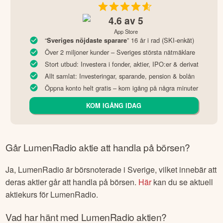
4.6
av 5
App Store
“
” 16 år i rad (SKI-enkät)
Sveriges nöjdaste sparare
Över 2 miljoner kunder – Sveriges största nätmäklare
Stort utbud: Investera i fonder, aktier, IPO:er & derivat
Allt samlat: Investeringar, sparande, pension & bolån
Öppna konto helt gratis – kom igång på några minuter
KOM IGÅNG IDAG
Går
LumenRadio
aktie att handla på börsen?
Ja,
LumenRadio
är börsnoterade
i Sverige
, vilket innebär att
deras aktier går att handla på börsen.
Här
kan du se aktuell
aktiekurs för
LumenRadio
.
Vad har hänt med
LumenRadio
aktien?