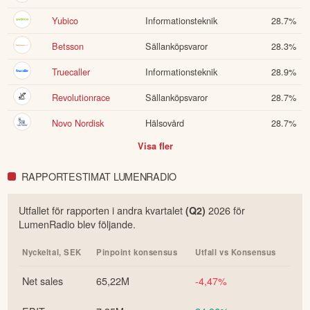
Yubico
Informationsteknik
28.7
%
Betsson
Sällanköpsvaror
28.3
%
Truecaller
Informationsteknik
28.9
%
Revolutionrace
Sällanköpsvaror
28.7
%
Novo Nordisk
Hälsovård
28.7
%
Visa fler
RAPPORTESTIMAT LUMENRADIO
Utfallet för rapporten i
andra
kvartalet
2026
för
(Q
2
)
LumenRadio
blev följande.
Nyckeltal,
SEK
Pinpoint konsensus
Utfall vs Konsensus
Net sales
65,22M
-4,47%