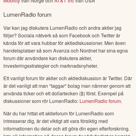
Mobility
från
Norge
och
AT&T Inc
från
USA
LumenRadio
forum
Var kan jag diskutera
LumenRadio
och andra aktier jag
följer? Sociala nätverk så som Facebook och Twitter är
kända för att vara hubbar för aktiediskussioner. Men även
handelsplatser så som Avanza och Nordnet har sina egna
forum där användare kan diskutera aktier,
investeringsstrategier och marknadsnyheter.
Ett vanligt forum för aktier och aktiediskussion är Twitter. Där
är det vanligt att man "taggar" bolag man nämner genom att
använda ticker och ett dollartecken ($) först. Exempel på
diskussioner som rör
LumenRadio
:
LumenRadio
forum
.
När du har hittat ett aktieforum för
LumenRadio
som
intresserar dig, är det viktigt att vara försiktig med
informationen du delar och att göra din egen efterforskning.