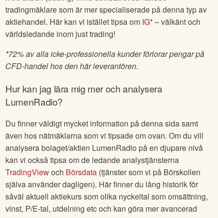
tradingmäklare som är mer specialiserade på denna typ av
aktiehandel. Här kan vi istället tipsa om
IG
* – välkänt och
världsledande inom just trading!
*
72% av alla icke-professionella kunder förlorar pengar på
CFD-handel hos den här leverantören.
Hur kan jag lära mig mer och analysera
LumenRadio
?
Du finner väldigt mycket information på denna sida samt
även hos nätmäklarna som vi tipsade om ovan. Om du vill
analysera bolaget/aktien
LumenRadio
på en djupare nivå
kan vi också tipsa om de ledande analystjänsterna
TradingView
och
Börsdata
(tjänster som vi på Börskollen
själva använder dagligen). Här finner du lång historik för
såväl aktuell aktiekurs som olika nyckeltal som omsättning,
vinst, P/E-tal, utdelning etc och kan göra mer avancerad