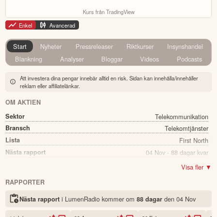
Kurs från TradingView
Enkel
Avancerad
Start
Nyheter
Pressreleaser
Riktkurser
Insynshandel
Blankning
Analyser
Bloggar
Videos
Podcasts
Att investera dina pengar innebär alltid en risk. Sidan kan innehålla/innehåller
reklam eller affiliatelänkar.
OM AKTIEN
Sektor
Telekommunikation
Bransch
Telekomtjänster
Lista
First North
Nästa rapport
04 Nov - 88 dagar kvar
Utdelning
Nej
Visa fler ▼
Namn
LumenRadio
RAPPORTER
Ticker
LUMEN
i LumenRadio kommer
om
den
04 Nov
Nästa rapport
88 dagar
Status
Noterad
Land
Sverige