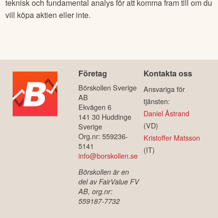
teknisk och fundamental analys för att komma fram till om du
vill köpa aktien eller inte.
Företag
Kontakta oss
Börskollen Sverige
Ansvariga för
AB
tjänsten:
Ekvägen 6
Daniel Åstrand
141 30 Huddinge
(VD)
Sverige
Org.nr: 559236-
Kristoffer Matsson
5141
(IT)
info@borskollen.se
Börskollen är en
del av FairValue FV
AB, org.nr:
559187-7732