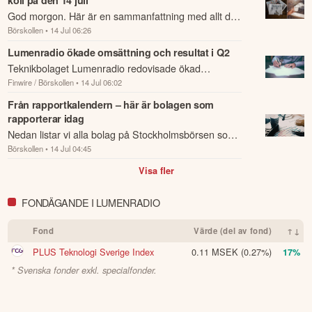
koll på den 14 juli
garanti för framtida avkastning.
Skulle du upptäcka fel eller
God morgon. Här är en sammanfattning med allt du
andra förbättringsförslag i materialet är du välkommen att
Börskollen
• 14 Jul 06:26
behöver veta om nattens händelser och kommande
kontakta oss
.
dagens viktigaste händelser på börsen.
Lumenradio ökade omsättning och resultat i Q2
Teknikbolaget Lumenradio redovisade ökad
Öppna rapport (PDF)
Finwire / Börskollen
• 14 Jul 06:02
omsättning, förbättrad lönsamhet och ett positivt
rörelseresultat i det andra kvartalet.
Från rapportkalendern – här är bolagen som
rapporterar idag
Nedan listar vi alla bolag på Stockholmsbörsen som
Börskollen
• 14 Jul 04:45
rapporterar idag den 14 juli.
Visa fler
FONDÄGANDE I LUMENRADIO
Fond
Värde (del av fond)
↑↓
PLUS Teknologi Sverige Index
0.11 MSEK
(0.27%)
17%
* Svenska fonder exkl. specialfonder.