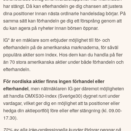
har stängt. Då kan efterhandeln ge dig chansen att justera
dina positioner innan nästa ordinarie handelsdag börjar. På
samma sätt kan förhandeln ge dig ett försprång genom att
du kan agera på nyheter innan börsen öppnar.
IG* är en mäklare som erbjuder möjlighet till för- och
efterhandeln på de amerikanska marknaderna, för såväl
populära aktier som index. Hos dem kan du handla på fler
än 70 stora amerikanska aktier under både förhandeln och
efterhandeln.
För nordiska aktier finns ingen förhandel eller
efterhandel
, men nätmäklaren IG ger däremot möjligheten
att handla OMXS30-index (Sverige30) dygnet runt under
vardagar, vilket ger dig en möjlighet att ta positioner eller
hedga din aktieportfölj före eller efter stängning (kl. 09.00-
17.30).
72% av alla icke-professionella kunder förlorar pengar på