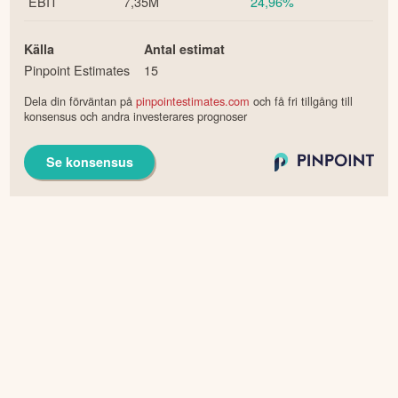
EBIT
7,35M
24,96%
Källa
Antal estimat
Pinpoint Estimates
15
Dela din förväntan på
pinpointestimates.com
och få fri tillgång till
konsensus och andra investerares prognoser
Se konsensus