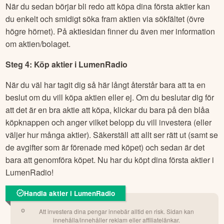
När du sedan börjar bli redo att köpa dina första aktier kan
du enkelt och smidigt söka fram aktien via sökfältet (övre
högre hörnet). På aktiesidan finner du även mer information
om aktien/bolaget.
Steg 4: Köp aktier i
LumenRadio
När du väl har tagit dig så här långt återstår bara att ta en
beslut om du vill köpa aktien eller ej. Om du beslutar dig för
att det är en bra aktie att köpa, klickar du bara på den blåa
köpknappen och anger vilket belopp du vill investera (eller
väljer hur många aktier). Säkerställ att allt ser rätt ut (samt se
de avgifter som är förenade med köpet) och sedan är det
bara att genomföra köpet. Nu har du köpt dina första aktier i
LumenRadio
!
Handla aktier i LumenRadio
Att investera dina pengar innebär alltid en risk. Sidan kan
innehålla/innehåller reklam eller affiliatelänkar.