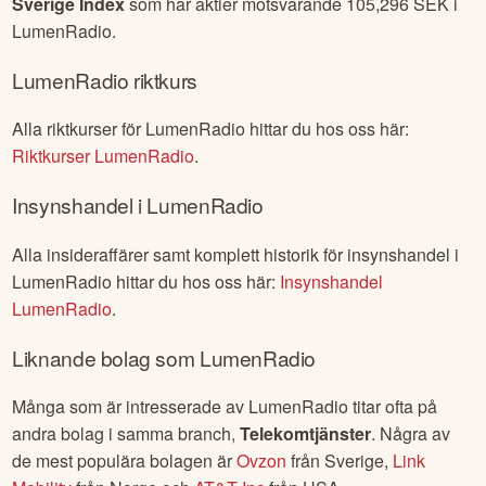
Sverige Index
som har aktier motsvarande
105,296
SEK i
LumenRadio
.
LumenRadio
riktkurs
Alla riktkurser för
LumenRadio
hittar du hos oss här:
Riktkurser
LumenRadio
.
Insynshandel i
LumenRadio
Alla insideraffärer samt komplett historik för insynshandel i
LumenRadio
hittar du hos oss här:
Insynshandel
LumenRadio
.
Liknande bolag som
LumenRadio
Många som är intresserade av
LumenRadio
titar ofta på
andra bolag i samma branch,
Telekomtjänster
. Några av
de mest populära bolagen är
Ovzon
från
Sverige
,
Link