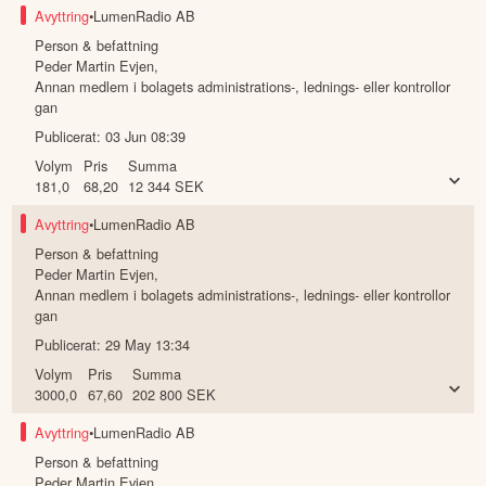
Avyttring
•
LumenRadio AB
Person & befattning
Peder Martin Evjen
,
Annan medlem i bolagets administrations-, lednings- eller kontrollor
gan
Publicerat:
03 Jun 08:39
Volym
Pris
Summa
181,0
68,20
12 344
SEK
Avyttring
•
LumenRadio AB
Person & befattning
Peder Martin Evjen
,
Annan medlem i bolagets administrations-, lednings- eller kontrollor
gan
Publicerat:
29 May 13:34
Volym
Pris
Summa
3000,0
67,60
202 800
SEK
Avyttring
•
LumenRadio AB
Person & befattning
Peder Martin Evjen
,