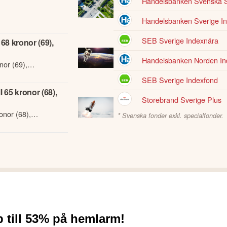
Handelsbanken Svenska 
I och kan därför innehålla förenklingar eller sakna viss information. I
Handelsbanken Sverige Ind
agets fullständiga kvartalsrapport innan du fattar investeringsbeslut. Hist
ller andra förbättringsförslag i materialet är du välkommen att
konta
SEB Sverige Indexnära
68 kronor (69),
Handelsbanken Norden Ind
nor (69),
SEB Sverige Indexfond
 65 kronor (68),
Storebrand Sverige Plus
onor (68),
* Svenska fonder exkl. specialfonder.