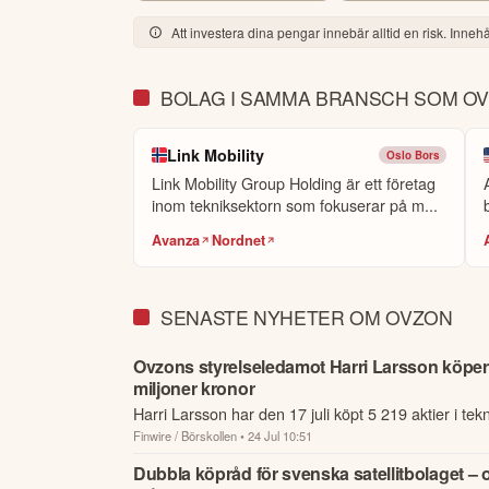
Under det andra kvartalet lanserade vi Ovzon T8
Att investera dina pengar innebär alltid en risk. Innehål
mycket positivt. Kundintresset fortsätter att växa
operativa scenarier och utökar vår befintliga termin
BOLAG I SAMMA BRANSCH SOM O
Vi fortsätter att utveckla vår framtida satellitka
Link Mobility
flexibla lösningar för design, produktion och upp
Oslo Bors
Link Mobility Group Holding är ett företag
inom tekniksektorn som fokuserar på m...
Vi går in i andra halvan av 2026 med ett bra mome
upphandlingsprocesser. Detta samtidigt som vi forts
Avanza
Nordnet
Satellitkommunikation betraktas inte längre bara s
fortsätter att omforma försvarsindustrin. Digita
SENASTE NYHETER OM OVZON
resilient kommunikation som fortsätter att fungera
Ovzons styrelseledamot Harri Larsson köper a
Med en unik satellitkommunikationsplattform och 
miljoner kronor
aktieägare och samhället i stort.

Harri Larsson har den 17 juli köpt 5 219 aktier i te
Finwire / Börskollen
• 24 Jul 10:51
där han är styrelseledamot.
Per Norén, VD Ovzon
Dubbla köpråd för svenska satellitbolaget – 