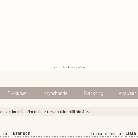
Kurs från TradingView
Riktkurser
Insynshandel
Blankning
Analyser
n kan innehålla/innehåller reklam eller affiliatelänkar.
tion
Bransch
Telekomtjänster
Lista