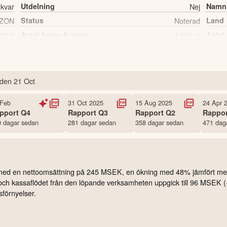
 kvar
Utdelning
Nej
Namn
ZON
Status
Noterad
Land
2018
Antal ägare Avanza
14,896 st
Antal
den
21 Oct
 Feb
31 Oct 2025
15 Aug 2025
24 Apr 
pport
Q4
Rapport
Q3
Rapport
Q2
Rappo
 dagar sedan
281 dagar sedan
358 dagar sedan
471 dag
26 med en nettoomsättning på 245 MSEK, en ökning med 48% jämfört m
 och kassaflödet från den löpande verksamheten uppgick till 96 MSEK (-
förnyelser.