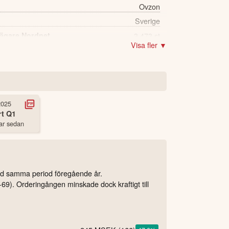
Ovzon
Sverige
 ägare Nordnet
3,473 st
Visa fler ▼
2025
rt
Q1
ar sedan
ed samma period föregående år.
69). Orderingången minskade dock kraftigt till