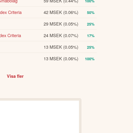
Småbolag
59 MSEK
(0.44%)
100%
nnehållet ska inte ses som investeringsråd
ex Criteria
42 MSEK
(0.06%)
orisk avkastning är ingen garanti för
50%
kta oss
.
29 MSEK
(0.05%)
25%
ex Criteria
24 MSEK
(0.07%)
17%
13 MSEK
(0.05%)
25%
13 MSEK
(0.06%)
100%
Visa fler