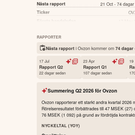
Nästa rapport
21 Oct - 74 dagar
Ticker
OV
Första handelsdag
17 May 
Källa:
Börsdata
RAPPORTER
i Ovzon kommer
om
Nästa rapport
74 dagar
17 Jul
23 Apr
19
Rapport
Q2
Rapport
Q1
Ra
22 dagar sedan
107 dagar sedan
170
Summering
Q2 2026
för
Ovzon
Ovzon rapporterar ett starkt andra kvartal 20
Rörelseresultatet förbättrades till 47 MSEK (27)
76 MSEK (1 092) på grund av fördröjda kontrakts
NYCKELTAL (YOY)