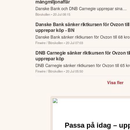
mångmiljonaffär
Denna summering har tagits fram med hjälp av A
Danske Bank och DNB Carnegie upprepar sina
eller personlig rådgivning. Ta alltid del av bol
Börskollen
• 20 Jul 08:15
köprekommendationer för Ovzon samma dag.
framtida avkastning.
Skulle du upptäcka fel e
Danske Bank sänker riktkursen för Ovzon till 
upprepar köp - BN
Öppna rapport (PDF)
Danske Bank sänker riktkursen för Ovzon till 68 kro
Finwire / Börskollen
• 20 Jul 07:03
upprepar köp - BN
DNB Carnegie sänker riktkursen för Ovzon till
upprepar köp
DNB Carnegie sänker riktkursen för Ovzon till 65 kr
Finwire / Börskollen
• 20 Jul 05:50
upprepar köp
Visa fler