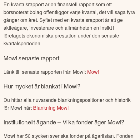
En kvartalsrapport är en finansiell rapport som ett
börsnoterat bolag offentliggör varje kvartal, det vill säga fyra
gånger om året. Syftet med en kvartalsrapport är att ge
aktieägare, investerare och allmänheten en insikt i
företagets ekonomiska prestation under den senaste
kvartalsperioden.
Mowi
senaste rapport
Länk till senaste rapporten från
Mowi
:
Mowi
Hur mycket är blankat i
Mowi
?
Du hittar alla nuvarande blankningspositioner och historik
för
Mowi
här:
Blankning
Mowi
Institutionellt ägande – Vilka fonder äger
Mowi
?
Mowi
har
50
stycken svenska fonder på ägarlistan. Fonden