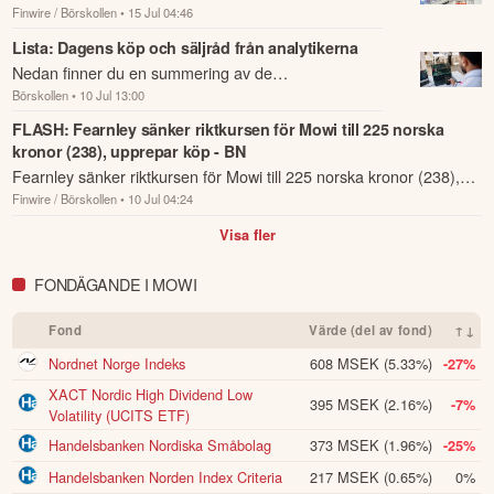
Finwire / Börskollen
• 15 Jul 04:46
slaktvolym om 150 000 ton (GWT) för det andra
kvartalet, vilket var över Bloombergs konsensus på ...
Lista: Dagens köp och säljråd från analytikerna
Nedan finner du en summering av de
Börskollen
• 10 Jul 13:00
analysrekommendationer och riktkursförändringar
som har rapporterats om idag den 10 juli.
FLASH: Fearnley sänker riktkursen för Mowi till 225 norska
kronor (238), upprepar köp - BN
Fearnley sänker riktkursen för Mowi till 225 norska kronor (238),
Finwire / Börskollen
• 10 Jul 04:24
upprepar köp - BN.
Visa fler
FONDÄGANDE I MOWI
Fond
Värde (del av fond)
↑↓
Nordnet Norge Indeks
608 MSEK
(5.33%)
-27%
XACT Nordic High Dividend Low
395 MSEK
(2.16%)
-7%
Volatility (UCITS ETF)
Handelsbanken Nordiska Småbolag
373 MSEK
(1.96%)
-25%
Handelsbanken Norden Index Criteria
217 MSEK
(0.65%)
0%