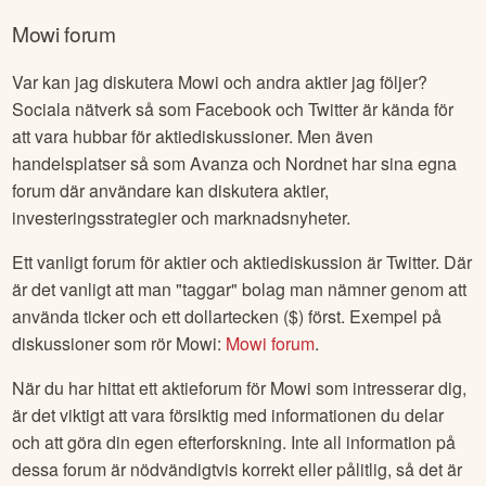
Mowi
forum
Var kan jag diskutera
Mowi
och andra aktier jag följer?
Sociala nätverk så som Facebook och Twitter är kända för
att vara hubbar för aktiediskussioner. Men även
handelsplatser så som Avanza och Nordnet har sina egna
forum där användare kan diskutera aktier,
investeringsstrategier och marknadsnyheter.
Ett vanligt forum för aktier och aktiediskussion är Twitter. Där
är det vanligt att man "taggar" bolag man nämner genom att
använda ticker och ett dollartecken ($) först. Exempel på
diskussioner som rör
Mowi
:
Mowi
forum
.
När du har hittat ett aktieforum för
Mowi
som intresserar dig,
är det viktigt att vara försiktig med informationen du delar
och att göra din egen efterforskning. Inte all information på
dessa forum är nödvändigtvis korrekt eller pålitlig, så det är