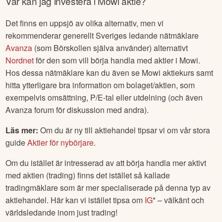
Var kan jag investera i
Mowi
aktie?
Det finns en uppsjö av olika alternativ, men vi
rekommenderar generellt Sveriges ledande nätmäklare
Avanza
(som Börskollen själva använder) alternativt
Nordnet
för den som vill börja handla med aktier i
Mowi
.
Hos dessa nätmäklare kan du även se
Mowi
aktiekurs samt
hitta ytterligare bra information om bolaget/aktien, som
exempelvis omsättning, P/E-tal eller utdelning (och även
Avanza forum för diskussion med andra).
Läs mer:
Om du är ny till aktiehandel tipsar vi om vår stora
guide
Aktier för nybörjare
.
Om du istället är intresserad av att börja handla mer aktivt
med aktien (trading) finns det istället så kallade
tradingmäklare som är mer specialiserade på denna typ av
aktiehandel. Här kan vi istället tipsa om
IG
* – välkänt och
världsledande inom just trading!