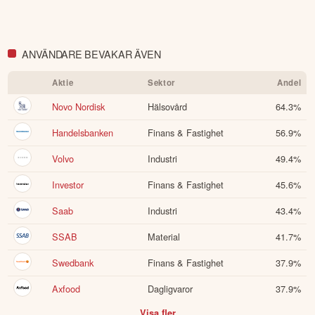
ANVÄNDARE BEVAKAR ÄVEN
Aktie
Sektor
Andel
Novo Nordisk
Hälsovård
64.3
%
Handelsbanken
Finans & Fastighet
56.9
%
Volvo
Industri
49.4
%
Investor
Finans & Fastighet
45.6
%
Saab
Industri
43.4
%
SSAB
Material
41.7
%
Swedbank
Finans & Fastighet
37.9
%
Axfood
Dagligvaror
37.9
%
Visa fler