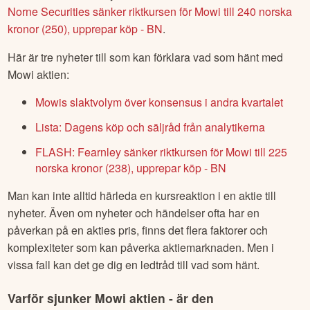
Norne Securities sänker riktkursen för Mowi till 240 norska
kronor (250), upprepar köp - BN
.
Här är tre nyheter till som kan förklara vad som hänt med
Mowi
aktien:
Mowis slaktvolym över konsensus i andra kvartalet
Lista: Dagens köp och säljråd från analytikerna
FLASH: Fearnley sänker riktkursen för Mowi till 225
norska kronor (238), upprepar köp - BN
Man kan inte alltid härleda en kursreaktion i en aktie till
nyheter. Även om nyheter och händelser ofta har en
påverkan på en akties pris, finns det flera faktorer och
komplexiteter som kan påverka aktiemarknaden. Men i
vissa fall kan det ge dig en ledtråd till vad som hänt.
Varför sjunker
Mowi
aktien - är den