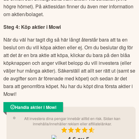
högre hörnet). På aktiesidan finner du även mer information
om aktien/bolaget.
Steg 4: Köp aktier i
Mowi
När du väl har tagit dig så här långt återstår bara att ta en
beslut om du vill köpa aktien eller ej. Om du beslutar dig för
att det är en bra aktie att köpa, klickar du bara på den blåa
köpknappen och anger vilket belopp du vill investera (eller
väljer hur många aktier). Säkerställ att allt ser rätt ut (samt se
de avgifter som är förenade med köpet) och sedan är det
bara att genomföra köpet. Nu har du köpt dina första aktier i
Mowi
!
Handla aktier i Mowi
Att investera dina pengar innebär alltid en risk. Sidan kan
innehålla/innehåller reklam eller affiliatelänkar.
4.6
av 5