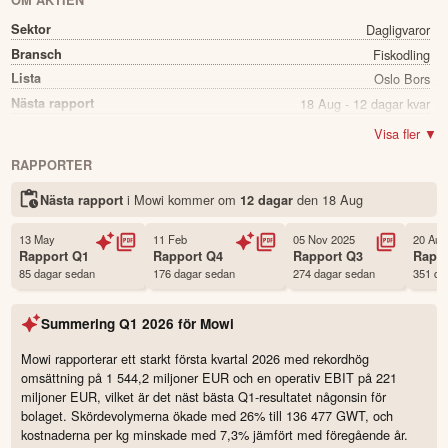
OM AKTIEN
Sektor
Dagligvaror
Bransch
Fiskodling
Lista
Oslo Bors
Nästa rapport
18 Aug - 12 dagar kvar
Utdelning
Ja
Visa fler ▼
Direkavkastning
3.03%
RAPPORTER
Utdelning summa
0.53
i Mowi kommer
om
den
18 Aug
Nästa rapport
12 dagar
Namn
Mowi
Ticker
MOWI
13 May
11 Feb
05 Nov 2025
20 Aug
Status
Noterad
Rapport
Q1
Rapport
Q4
Rapport
Q3
Rapp
85 dagar sedan
176 dagar sedan
274 dagar sedan
351 da
Land
Norge
Första handelsdag
25 Aug 2004
Summering
Q1 2026
för
Mowi
Antal ägare Avanza
1,872 st
Antal ägare Nordnet
22,999 st
Mowi rapporterar ett starkt första kvartal 2026 med rekordhög
omsättning på 1 544,2 miljoner EUR och en operativ EBIT på 221
Källa:
Börsdata
miljoner EUR, vilket är det näst bästa Q1-resultatet någonsin för
bolaget. Skördevolymerna ökade med 26% till 136 477 GWT, och
kostnaderna per kg minskade med 7,3% jämfört med föregående år.