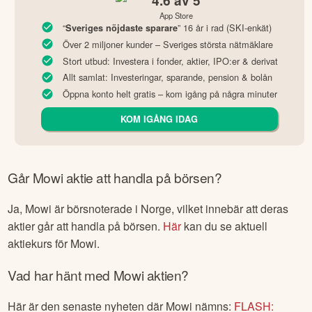
App Store
“
” 16 år i rad (SKI-enkät)
Sveriges nöjdaste sparare
Över 2 miljoner kunder – Sveriges största nätmäklare
Stort utbud: Investera i fonder, aktier, IPO:er & derivat
Allt samlat: Investeringar, sparande, pension & bolån
Öppna konto helt gratis – kom igång på några minuter
KOM IGÅNG IDAG
Går
Mowi
aktie att handla på börsen?
Ja,
Mowi
är börsnoterade
i Norge
, vilket innebär att deras
aktier går att handla på börsen.
Här
kan du se aktuell
aktiekurs för
Mowi
.
Vad har hänt med
Mowi
aktien?
Här är den senaste nyheten där
Mowi
nämns:
FLASH: