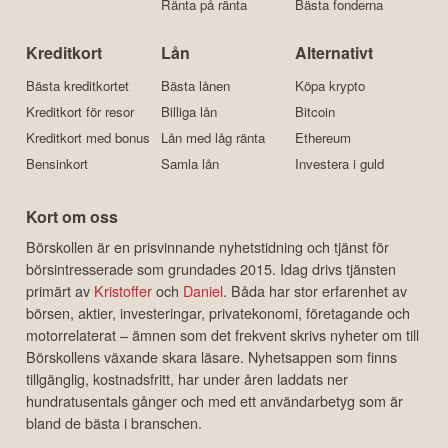
Ränta på ränta
Bästa fonderna
Kreditkort
Lån
Alternativt
Bästa kreditkortet
Bästa lånen
Köpa krypto
Kreditkort för resor
Billiga lån
Bitcoin
Kreditkort med bonus
Lån med låg ränta
Ethereum
Bensinkort
Samla lån
Investera i guld
Kort om oss
Börskollen är en prisvinnande nyhetstidning och tjänst för
börsintresserade som grundades 2015. Idag drivs tjänsten
primärt av
Kristoffer
och
Daniel
. Båda har stor erfarenhet av
börsen, aktier, investeringar, privatekonomi, företagande och
motorrelaterat – ämnen som det frekvent skrivs nyheter om till
Börskollens växande skara läsare. Nyhetsappen som finns
tillgänglig, kostnadsfritt, har under åren laddats ner
hundratusentals gånger och med ett användarbetyg som är
bland de bästa i branschen.