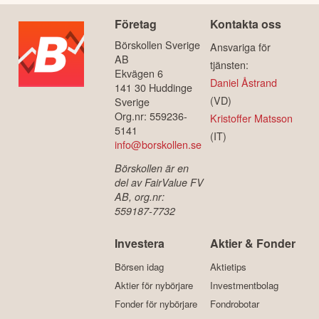
Företag
Kontakta oss
Börskollen Sverige
Ansvariga för
AB
tjänsten:
Ekvägen 6
Daniel Åstrand
141 30 Huddinge
(VD)
Sverige
Org.nr: 559236-
Kristoffer Matsson
5141
(IT)
info@borskollen.se
Börskollen är en
del av FairValue FV
AB, org.nr:
559187-7732
Investera
Aktier & Fonder
Börsen idag
Aktietips
Aktier för nybörjare
Investmentbolag
Fonder för nybörjare
Fondrobotar