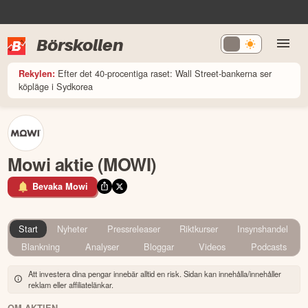
Börskollen
Efter det 40-procentiga raset: Wall Street-bankerna ser
Rekylen:
köpläge i Sydkorea
Mowi aktie (MOWI)
Bevaka Mowi
Start
Nyheter
Pressreleaser
Riktkurser
Insynshandel
Blankning
Analyser
Bloggar
Videos
Podcasts
Att investera dina pengar innebär alltid en risk. Sidan kan innehålla/innehåller
reklam eller affiliatelänkar.