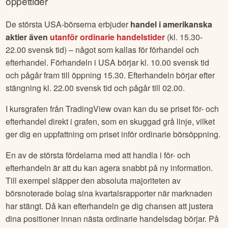
öppettider
De största USA-börserna erbjuder
handel i amerikanska
aktier även
utanför ordinarie handelstider
(kl. 15.30-
22.00 svensk tid) – något som kallas för förhandel och
efterhandel. Förhandeln i USA börjar kl. 10.00 svensk tid
och pågår fram till öppning 15.30. Efterhandeln börjar efter
stängning kl. 22.00 svensk tid och pågår till 02.00.
I kursgrafen från TradingView ovan kan du se priset för- och
efterhandel direkt i grafen, som en skuggad grå linje, vilket
ger dig en uppfattning om priset inför ordinarie börsöppning.
En av de största fördelarna med att handla i för- och
efterhandeln är att du kan agera snabbt på ny information.
Till exempel släpper den absoluta majoriteten av
börsnoterade bolag sina kvartalsrapporter när marknaden
har stängt. Då kan efterhandeln ge dig chansen att justera
dina positioner innan nästa ordinarie handelsdag börjar. På