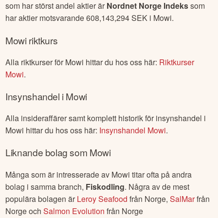
som har störst andel aktier är
Nordnet Norge Indeks
som
har aktier motsvarande
608,143,294
SEK i
Mowi
.
Mowi
riktkurs
Alla riktkurser för
Mowi
hittar du hos oss här:
Riktkurser
Mowi
.
Insynshandel i
Mowi
Alla insideraffärer samt komplett historik för insynshandel i
Mowi
hittar du hos oss här:
Insynshandel
Mowi
.
Liknande bolag som
Mowi
Många som är intresserade av
Mowi
titar ofta på andra
bolag i samma branch,
Fiskodling
. Några av de mest
populära bolagen är
Leroy Seafood
från
Norge
,
SalMar
från
Norge
och
Salmon Evolution
från
Norge