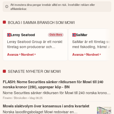
världens största sociala investerarforum.
Att investera dina pengar innebär alltid en risk. Innehåller reklam eller
affiliatelänkar.
ÖPPNA KONTO
KOPIERA TOPPINVESTERARE
BOLAG I SAMMA BRANSCH SOM MOWI
eToro är en investeringsplattform för flera tillgångsslag. Värdet på
dina investeringar kan gå upp eller ner. Du riskerar ditt kapital.
Leroy Seafood
SalMar
Oslo Bors
Lerøy Seafood Group är ett norskt
SalMar är ett företag som
företag som producerar och
med fiskodling, främst av a
distribuerar fisk o...
lax.
Avanza
Nordnet
Avanza
Nordnet
SENASTE NYHETER OM MOWI
FLASH: Norne Securities sänker riktkursen för Mowi till 240
norska kronor (250), upprepar köp - BN
Norne Securities sänker riktkursen för Mowi till 240 norska kronor
Finwire / Börskollen
• Idag 06:25
(250), upprepar köp - BN.
Mowis slaktvolym över konsensus i andra kvartalet
Norska laxodlingsbolaget Mowi redovisar en