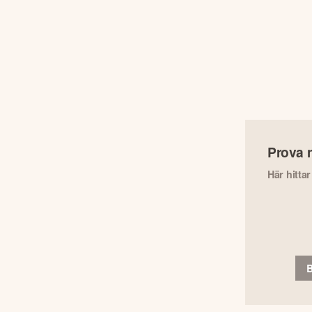
Prova 
Här hitta
B