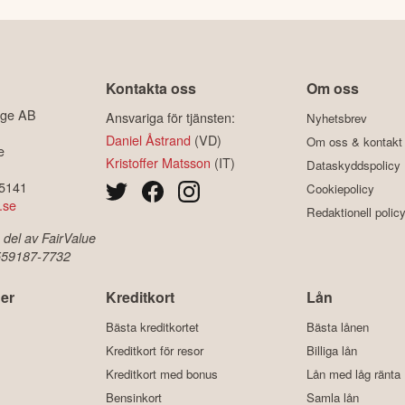
Kontakta oss
Om oss
ige AB
Ansvariga för tjänsten:
Nyhetsbrev
Daniel Åstrand
(VD)
Om oss & kontakt
e
Kristoffer Matsson
(IT)
Dataskyddspolicy
-5141
Cookiepolicy
.se
Redaktionell polic
 del av FairValue
 559187-7732
er
Kreditkort
Lån
Bästa kreditkortet
Bästa lånen
Kreditkort för resor
Billiga lån
Kreditkort med bonus
Lån med låg ränta
Bensinkort
Samla lån