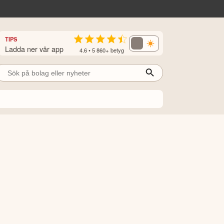
TIPS
Ladda ner vår app
4.6 • 5 860+ betyg