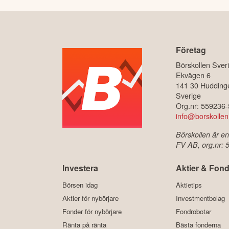
Företag
Börskollen Sver
Ekvägen 6
141 30 Hudding
Sverige
Org.nr: 559236
info@borskollen
Börskollen är en
FV AB, org.nr:
Investera
Aktier & Fond
Börsen idag
Aktietips
Aktier för nybörjare
Investmentbolag
Fonder för nybörjare
Fondrobotar
Ränta på ränta
Bästa fonderna