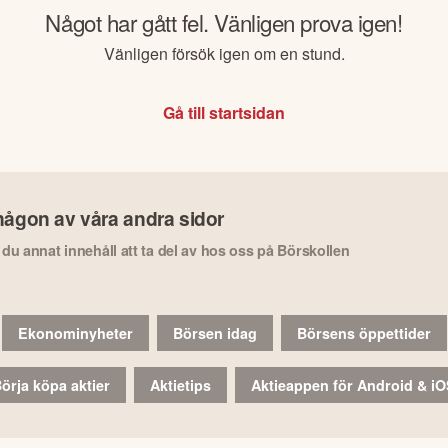
Något har gått fel. Vänligen prova igen!
Vänligen försök igen om en stund.
Gå till startsidan
någon av våra andra sidor
r du annat innehåll att ta del av hos oss på Börskollen
Ekonominyheter
Börsen idag
Börsens öppettider
örja köpa aktier
Aktietips
Aktieappen för Android & i