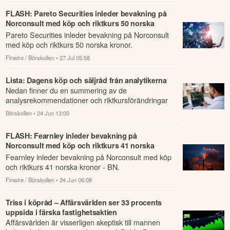
FLASH: Pareto Securities inleder bevakning på
Norconsult med köp och riktkurs 50 norska
kronor
Pareto Securities inleder bevakning på Norconsult
med köp och riktkurs 50 norska kronor.
Finwire / Börskollen
• 27 Jul 05:58
Lista: Dagens köp och säljråd från analytikerna
Nedan finner du en summering av de
analysrekommendationer och riktkursförändringar
som har rapporterats om idag den 24 juni.
Börskollen
• 24 Jun 13:00
FLASH: Fearnley inleder bevakning på
Norconsult med köp och riktkurs 41 norska
kronor - BN
Fearnley inleder bevakning på Norconsult med köp
och riktkurs 41 norska kronor - BN.
Finwire / Börskollen
• 24 Jun 06:08
Triss i köpråd – Affärsvärlden ser 33 procents
uppsida i färska fastighetsaktien
Affärsvärlden är visserligen skeptisk till mannen