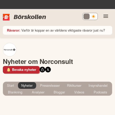
Börskollen
Varför är koppar en av världens viktigaste råvaror just nu?
Råvaror:
Nyheter om Norconsult
Bevaka nyheter
Start
Nyheter
Pressreleaser
Riktkurser
Insynshandel
Blankning
Analyser
Bloggar
Videos
Podcasts