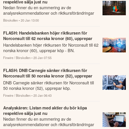
respektive sälja just nu
Nedan finner du en summering av de
analysrekommendationer och riktkursförändringar
som har rapporterats om idag den 20 januari.
Börskollen
• 20 Jan 13:00
FLASH: Handelsbanken höjer riktkursen för
Norconsult till 62 norska kronor (60), upprepar
köp - BN
Handelsbanken höjer riktkursen för Norconsult till 62
norska kronor (60), upprepar köp - BN.
Finwire / Börskollen
• 20 Jan 07:55
FLASH: DNB Carnegie sänker riktkursen för
Norconsult till 50 norska kronor (52), upprepar
köp
DNB Carnegie sänker riktkursen för Norconsult till
50 norska kronor (52), upprepar köp.
Finwire / Börskollen
• 20 Jan 06:43
Analyskåren: Listan med aktier du bör köpa
respektive sälja just nu
Nedan finner du en summering av de
analysrekommendationer och riktkursförändringar