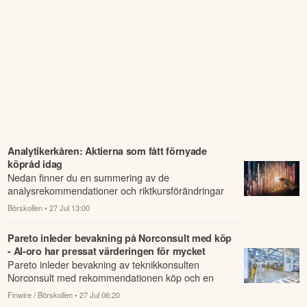
Analytikerkåren: Aktierna som fått förnyade
köpråd idag
Nedan finner du en summering av de
analysrekommendationer och riktkursförändringar
som har rapporterats om idag den 27 juli.
Börskollen
• 27 Jul 13:00
Pareto inleder bevakning på Norconsult med köp
- AI-oro har pressat värderingen för mycket
Pareto inleder bevakning av teknikkonsulten
Norconsult med rekommendationen köp och en
riktkurs på 50 norska kronor, motsvarande en
Finwire / Börskollen
• 27 Jul 06:20
uppsida ...