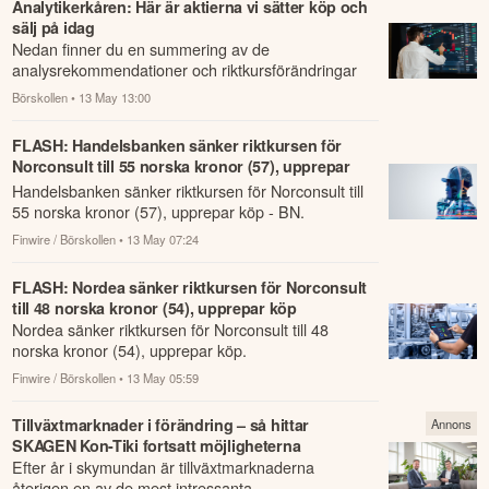
Analytikerkåren: Här är aktierna vi sätter köp och
sälj på idag
Nedan finner du en summering av de
analysrekommendationer och riktkursförändringar
som har rapporterats om idag den 13 maj.
Börskollen
• 13 May 13:00
FLASH: Handelsbanken sänker riktkursen för
Norconsult till 55 norska kronor (57), upprepar
köp - BN
Handelsbanken sänker riktkursen för Norconsult till
55 norska kronor (57), upprepar köp - BN.
Finwire / Börskollen
• 13 May 07:24
FLASH: Nordea sänker riktkursen för Norconsult
till 48 norska kronor (54), upprepar köp
Nordea sänker riktkursen för Norconsult till 48
norska kronor (54), upprepar köp.
Finwire / Börskollen
• 13 May 05:59
Tillväxtmarknader i förändring – så hittar
Annons
SKAGEN Kon-Tiki fortsatt möjligheterna
Efter år i skymundan är tillväxtmarknaderna
återigen en av de mest intressanta