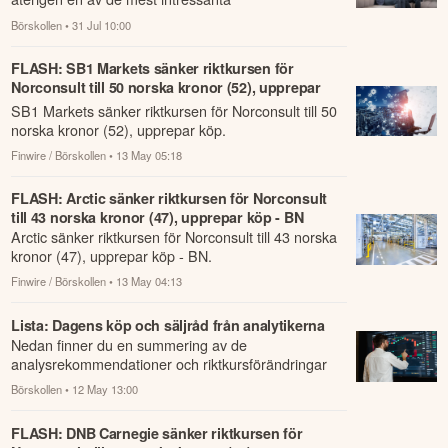
investeringsmiljöerna.
Börskollen
• 31 Jul 10:00
FLASH: SB1 Markets sänker riktkursen för
Norconsult till 50 norska kronor (52), upprepar
köp
SB1 Markets sänker riktkursen för Norconsult till 50
norska kronor (52), upprepar köp.
Finwire / Börskollen
• 13 May 05:18
FLASH: Arctic sänker riktkursen för Norconsult
till 43 norska kronor (47), upprepar köp - BN
Arctic sänker riktkursen för Norconsult till 43 norska
kronor (47), upprepar köp - BN.
Finwire / Börskollen
• 13 May 04:13
Lista: Dagens köp och säljråd från analytikerna
Nedan finner du en summering av de
analysrekommendationer och riktkursförändringar
som har rapporterats om idag den 12 maj.
Börskollen
• 12 May 13:00
FLASH: DNB Carnegie sänker riktkursen för