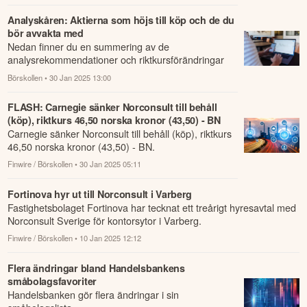
Analyskåren: Aktierna som höjs till köp och de du
bör avvakta med
Nedan finner du en summering av de
analysrekommendationer och riktkursförändringar
som har rapporterats om idag den 30 januari.
Börskollen
• 30 Jan 2025 13:00
FLASH: Carnegie sänker Norconsult till behåll
(köp), riktkurs 46,50 norska kronor (43,50) - BN
Carnegie sänker Norconsult till behåll (köp), riktkurs
46,50 norska kronor (43,50) - BN.
Finwire / Börskollen
• 30 Jan 2025 05:11
Fortinova hyr ut till Norconsult i Varberg
Fastighetsbolaget Fortinova har tecknat ett treårigt hyresavtal med
Norconsult Sverige för kontorsytor i Varberg.
Finwire / Börskollen
• 10 Jan 2025 12:12
Flera ändringar bland Handelsbankens
småbolagsfavoriter
Handelsbanken gör flera ändringar i sin