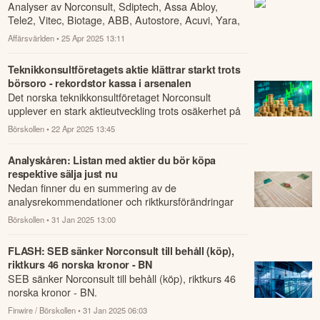
Analyser av Norconsult, Sdiptech, Assa Abloy,
Tele2, Vitec, Biotage, ABB, Autostore, Acuvi, Yara,
Haki och Duni samt Insiderkollen, Krönika,...
Affärsvärlden
• 25 Apr 2025 13:11
Teknikkonsultföretagets aktie klättrar starkt trots
börsoro - rekordstor kassa i arsenalen
Det norska teknikkonsultföretaget Norconsult
upplever en stark aktieutveckling trots osäkerhet på
marknaden.
Börskollen
• 22 Apr 2025 13:45
Analyskåren: Listan med aktier du bör köpa
respektive sälja just nu
Nedan finner du en summering av de
analysrekommendationer och riktkursförändringar
som har rapporterats om idag den 31 januari.
Börskollen
• 31 Jan 2025 13:00
FLASH: SEB sänker Norconsult till behåll (köp),
riktkurs 46 norska kronor - BN
SEB sänker Norconsult till behåll (köp), riktkurs 46
norska kronor - BN.
Finwire / Börskollen
• 31 Jan 2025 06:03