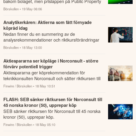
bakom bolaget, men prislappen på Public Property
Invest är ändå för lockande för att ignor...
Börskollen
• 19 May 06:06
Analytikerkåren: Aktierna som fått förnyade
köpråd idag
Nedan finner du en summering av de
analysrekommendationer och riktkursförändringar
som har rapporterats om idag den 18 maj.
Börskollen
• 18 May 13:00
Aktiespararna ser köpläge i Norconsult - större
förvärv potentiell trigger
Aktiespararna ger köprekommendation för
teknikkonsulten Norconsult och sätter riktkursen till
40 norska kronor.
Finwire / Börskollen
• 18 May 10:51
FLASH: SEB sänker riktkursen för Norconsult till
45 norska kronor (50), upprepar köp
SEB sänker riktkursen för Norconsult till 45 norska
kronor (50), upprepar köp.
Finwire / Börskollen
• 18 May 05:10