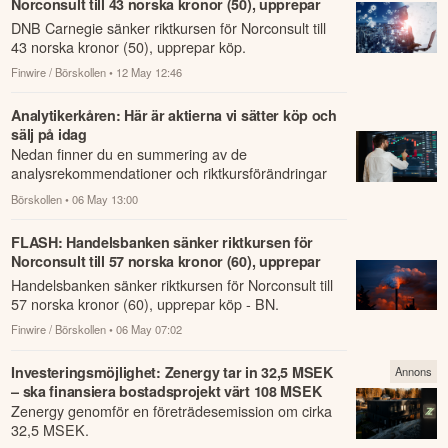
Norconsult till 43 norska kronor (50), upprepar
köp
DNB Carnegie sänker riktkursen för Norconsult till
43 norska kronor (50), upprepar köp.
Finwire / Börskollen
• 12 May 12:46
Analytikerkåren: Här är aktierna vi sätter köp och
sälj på idag
Nedan finner du en summering av de
analysrekommendationer och riktkursförändringar
som har rapporterats om idag den 6 maj.
Börskollen
• 06 May 13:00
FLASH: Handelsbanken sänker riktkursen för
Norconsult till 57 norska kronor (60), upprepar
köp - BN
Handelsbanken sänker riktkursen för Norconsult till
57 norska kronor (60), upprepar köp - BN.
Finwire / Börskollen
• 06 May 07:02
Investeringsmöjlighet: Zenergy tar in 32,5 MSEK
Annons
– ska finansiera bostadsprojekt värt 108 MSEK
Zenergy genomför en företrädesemission om cirka
32,5 MSEK.