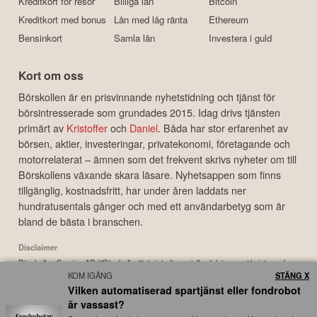
Kreditkort för resor
Billiga lån
Bitcoin
Kreditkort med bonus
Lån med låg ränta
Ethereum
Bensinkort
Samla lån
Investera i guld
Kort om oss
Börskollen är en prisvinnande nyhetstidning och tjänst för
börsintresserade som grundades 2015. Idag drivs tjänsten
primärt av
Kristoffer
och
Daniel
. Båda har stor erfarenhet av
börsen, aktier, investeringar, privatekonomi, företagande och
motorrelaterat – ämnen som det frekvent skrivs nyheter om till
Börskollens växande skara läsare. Nyhetsappen som finns
tillgänglig, kostnadsfritt, har under åren laddats ner
hundratusentals gånger och med ett användarbetyg som är
bland de bästa i branschen.
Disclaimer
Börskollen Sverige AB ("Börskollen") är inte finansiella rådgivare, står inte under
KOM IGÅNG
STÄNG X
finansinspektionens tillsyn och ger inga råd till dig. Detta innebär att
Vilken automatiserad spartjänst eller fondrobot
investeringsbeslut baserade på information som direkt eller indirekt härrörande
är vassast?
från Börskollen eller personer med koppling till Börskollen, alltid fattas
självständigt av investeraren. Börskollen frånsäger sig allt ansvar för eventuell