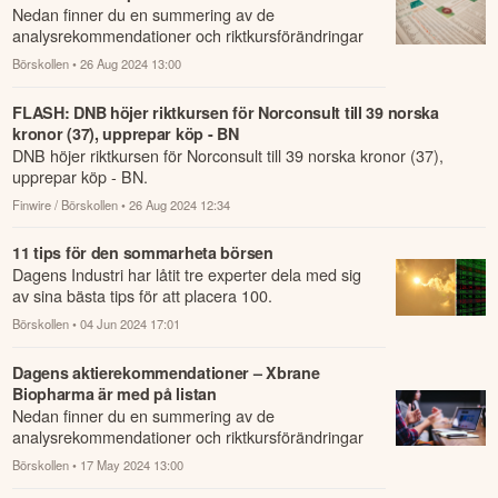
Nedan finner du en summering av de
analysrekommendationer och riktkursförändringar
som har rapporterats om idag den 26 augusti.
Börskollen
• 26 Aug 2024 13:00
FLASH: DNB höjer riktkursen för Norconsult till 39 norska
kronor (37), upprepar köp - BN
DNB höjer riktkursen för Norconsult till 39 norska kronor (37),
upprepar köp - BN.
Finwire / Börskollen
• 26 Aug 2024 12:34
11 tips för den sommarheta börsen
Dagens Industri har låtit tre experter dela med sig
av sina bästa tips för att placera 100.
Börskollen
• 04 Jun 2024 17:01
Dagens aktierekommendationer – Xbrane
Biopharma är med på listan
Nedan finner du en summering av de
analysrekommendationer och riktkursförändringar
som har rapporterats om idag den 17 maj.
Börskollen
• 17 May 2024 13:00