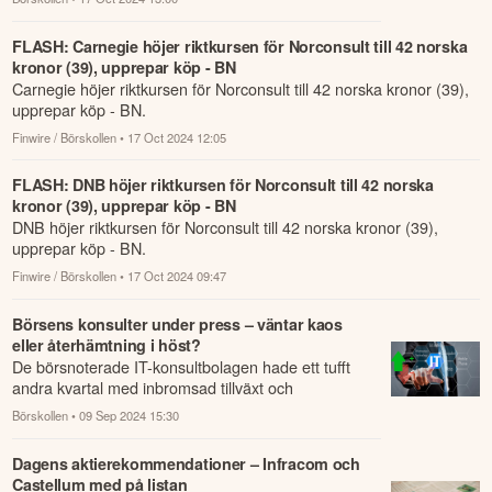
FLASH: Carnegie höjer riktkursen för Norconsult till 42 norska
kronor (39), upprepar köp - BN
Carnegie höjer riktkursen för Norconsult till 42 norska kronor (39),
upprepar köp - BN.
Finwire / Börskollen
• 17 Oct 2024 12:05
FLASH: DNB höjer riktkursen för Norconsult till 42 norska
kronor (39), upprepar köp - BN
DNB höjer riktkursen för Norconsult till 42 norska kronor (39),
upprepar köp - BN.
Finwire / Börskollen
• 17 Oct 2024 09:47
Börsens konsulter under press – väntar kaos
eller återhämtning i höst?
De börsnoterade IT-konsultbolagen hade ett tufft
andra kvartal med inbromsad tillväxt och
personalneddragningar.
Börskollen
• 09 Sep 2024 15:30
Dagens aktierekommendationer – Infracom och
Castellum med på listan