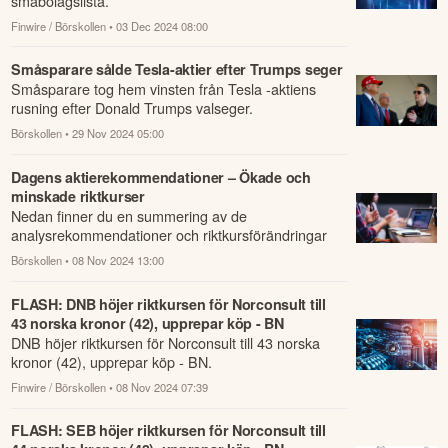
småbolagslista.
Finwire / Börskollen
• 03 Dec 2024 08:00
Småsparare sålde Tesla-aktier efter Trumps seger
Småsparare tog hem vinsten från Tesla -aktiens
rusning efter Donald Trumps valseger.
Börskollen
• 29 Nov 2024 05:00
Dagens aktierekommendationer – Ökade och
minskade riktkurser
Nedan finner du en summering av de
analysrekommendationer och riktkursförändringar
som har rapporterats om idag den 8 november.
Börskollen
• 08 Nov 2024 13:00
FLASH: DNB höjer riktkursen för Norconsult till
43 norska kronor (42), upprepar köp - BN
DNB höjer riktkursen för Norconsult till 43 norska
kronor (42), upprepar köp - BN.
Finwire / Börskollen
• 08 Nov 2024 07:39
FLASH: SEB höjer riktkursen för Norconsult till