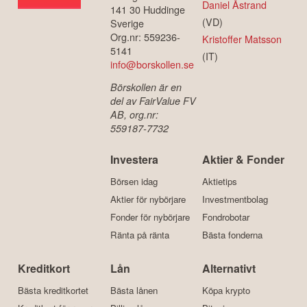
Daniel Åstrand
141 30 Huddinge
(VD)
Sverige
Org.nr: 559236-
Kristoffer Matsson
5141
(IT)
info@borskollen.se
Börskollen är en
del av FairValue FV
AB, org.nr:
559187-7732
Investera
Aktier & Fonder
Börsen idag
Aktietips
Aktier för nybörjare
Investmentbolag
Fonder för nybörjare
Fondrobotar
Ränta på ränta
Bästa fonderna
Kreditkort
Lån
Alternativt
Bästa kreditkortet
Bästa lånen
Köpa krypto