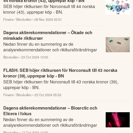
44 norska kronor (43), upprepar köp - BN
SEB höjer riktkursen för Norconsult till 44 norska
kronor (43), upprepar köp - BN.
Finwire / Börskollen
• 08 Nov 2024 05:51
Dagens aktierekommendationer – Ökade och
minskade riktkurser
Nedan finner du en summering av de
analysrekommendationer och riktkursförändringar
som har rapporterats om idag den 23 oktober.
Börskollen
• 23 Oct 2024 13:00
FLASH: SEB höjer riktkursen för Norconsult till 43 norska
kronor (39), upprepar köp - BN
SEB höjer riktkursen för Norconsult till 43 norska kronor (39),
upprepar köp - BN.
Finwire / Börskollen
• 23 Oct 2024 05:53
Dagens aktierekommendationer – Bioarctic och
Elicera i fokus
Nedan finner du en summering av de
analysrekommendationer och riktkursförändringar
som har rapporterats om idag den 17 oktober.
Börskollen
• 17 Oct 2024 13:00