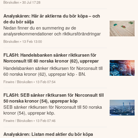
Börskollen
• 30 Jul 17:28
Analyskåren: Här är aktierna du bör köpa – och
de du bör sälja
Nedan finner du en summering av de
analysrekommendationer och riktkursförändringar
som har rapporterats om idag den 13 februari.
Börskollen
• 13 Feb 13:00
FLASH: Handelsbanken sänker riktkursen för
Norconsult till 60 norska kronor (62), upprepar
köp - BN
Handelsbanken sänker riktkursen för Norconsult till
60 norska kronor (62), upprepar köp - BN.
Finwire / Börskollen
• 13 Feb 07:54
FLASH: SEB sänker riktkursen för Norconsult till
50 norska kronor (54), upprepar köp
SEB sänker riktkursen för Norconsult till 50 norska
kronor (54), upprepar köp.
Finwire / Börskollen
• 13 Feb 07:46
Analyskåren: Listan med aktier du bör köpa