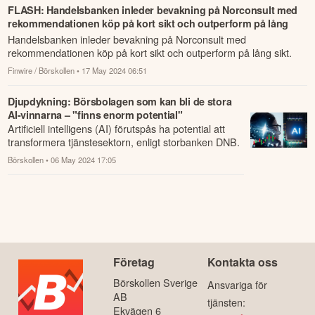
FLASH: Handelsbanken inleder bevakning på Norconsult med
rekommendationen köp på kort sikt och outperform på lång
sikt
Handelsbanken inleder bevakning på Norconsult med
rekommendationen köp på kort sikt och outperform på lång sikt.
Finwire / Börskollen
• 17 May 2024 06:51
Djupdykning: Börsbolagen som kan bli de stora
AI-vinnarna – "finns enorm potential"
Artificiell intelligens (AI) förutspås ha potential att
transformera tjänstesektorn, enligt storbanken DNB.
Börskollen
• 06 May 2024 17:05
Företag
Kontakta oss
Börskollen Sverige
Ansvariga för
AB
tjänsten:
Ekvägen 6