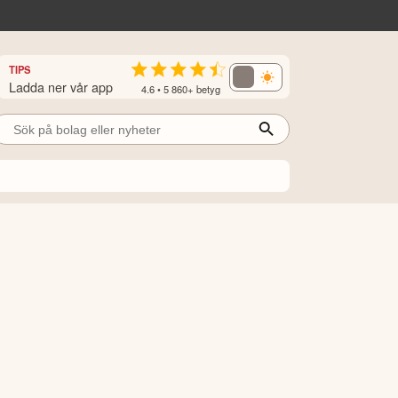
TIPS
Ladda ner vår app
4.6 • 5 860+ betyg