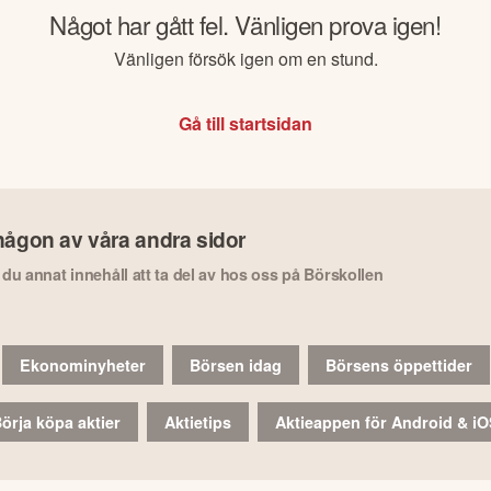
Något har gått fel. Vänligen prova igen!
Vänligen försök igen om en stund.
Gå till startsidan
någon av våra andra sidor
r du annat innehåll att ta del av hos oss på Börskollen
Ekonominyheter
Börsen idag
Börsens öppettider
örja köpa aktier
Aktietips
Aktieappen för Android & i