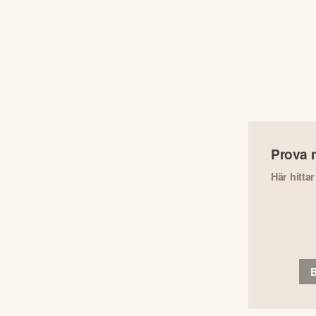
Prova 
Här hitta
B