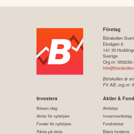
Företag
Börskollen Sver
Ekvägen 6
141 30 Hudding
Sverige
Org.nr: 559236
info@borskollen
Börskollen är en
FV AB, org.nr:
Investera
Aktier & Fond
Börsen idag
Aktietips
Aktier för nybörjare
Investmentbolag
Fonder för nybörjare
Fondrobotar
Ränta på ränta
Bästa fonderna