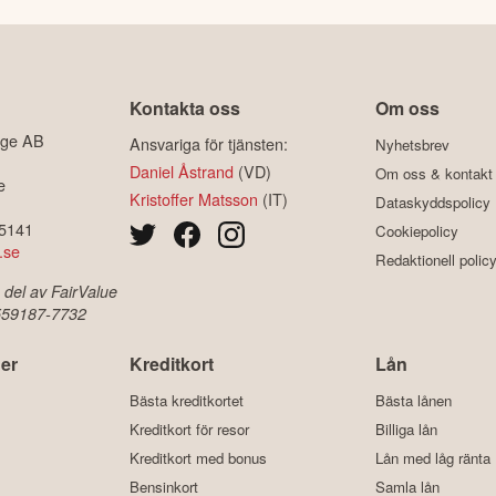
Kontakta oss
Om oss
ige AB
Ansvariga för tjänsten:
Nyhetsbrev
Daniel Åstrand
(VD)
Om oss & kontakt
e
Kristoffer Matsson
(IT)
Dataskyddspolicy
-5141
Cookiepolicy
.se
Redaktionell polic
 del av FairValue
 559187-7732
er
Kreditkort
Lån
Bästa kreditkortet
Bästa lånen
Kreditkort för resor
Billiga lån
Kreditkort med bonus
Lån med låg ränta
Bensinkort
Samla lån