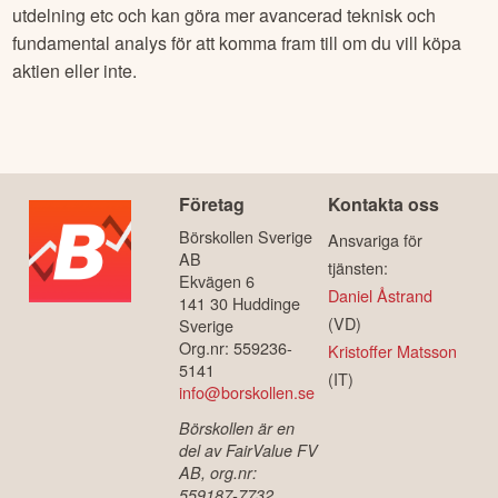
utdelning etc och kan göra mer avancerad teknisk och
fundamental analys för att komma fram till om du vill köpa
aktien eller inte.
Företag
Kontakta oss
Börskollen Sverige
Ansvariga för
AB
tjänsten:
Ekvägen 6
Daniel Åstrand
141 30 Huddinge
(VD)
Sverige
Org.nr: 559236-
Kristoffer Matsson
5141
(IT)
info@borskollen.se
Börskollen är en
del av FairValue FV
AB, org.nr:
559187-7732