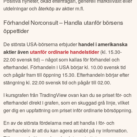
Positiva nyheter, ökad efterfrågan, generell marktillväxt eller
utdelningar och återköp av aktier m.fl.
Förhandel
Norconsult
– Handla utanför börsens
öppettider
De största USA-börserna erbjuder
handel i amerikanska
aktier även
utanför ordinarie handelstider
(kl. 15.30-
22.00 svensk tid) – något som kallas för förhandel och
efterhandel. Förhandeln i USA börjar kl. 10.00 svensk tid
och pågår fram till öppning 15.30. Efterhandeln börjar efter
stängning kl. 22.00 svensk tid och pågår till 02.00.
I kursgrafen från TradingView ovan kan du se priset för- och
efterhandel direkt i grafen, som en skuggad grå linje, vilket
ger dig en uppfattning om priset inför ordinarie börsöppning.
En av de största fördelarna med att handla i för- och
efterhandeln är att du kan agera snabbt på ny information.