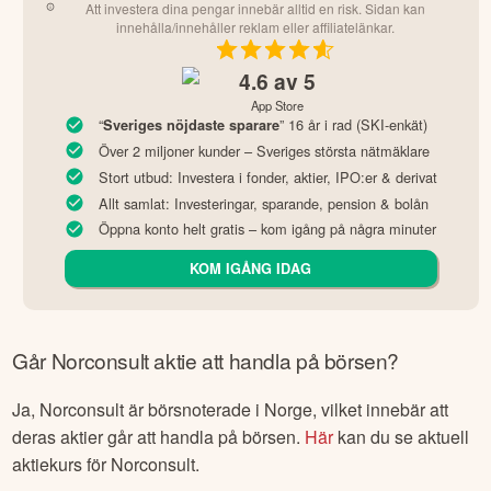
Att investera dina pengar innebär alltid en risk. Sidan kan
innehålla/innehåller reklam eller affiliatelänkar.
4.6
av 5
App Store
“
” 16 år i rad (SKI-enkät)
Sveriges nöjdaste sparare
Över 2 miljoner kunder – Sveriges största nätmäklare
Stort utbud: Investera i fonder, aktier, IPO:er & derivat
Allt samlat: Investeringar, sparande, pension & bolån
Öppna konto helt gratis – kom igång på några minuter
KOM IGÅNG IDAG
Går
Norconsult
aktie att handla på börsen?
Ja,
Norconsult
är börsnoterade
i Norge
, vilket innebär att
deras aktier går att handla på börsen.
Här
kan du se aktuell
aktiekurs för
Norconsult
.