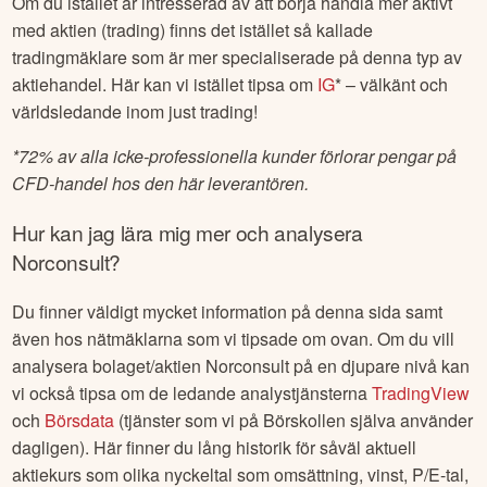
Om du istället är intresserad av att börja handla mer aktivt
med aktien (trading) finns det istället så kallade
tradingmäklare som är mer specialiserade på denna typ av
aktiehandel. Här kan vi istället tipsa om
IG
* – välkänt och
världsledande inom just trading!
*
72% av alla icke-professionella kunder förlorar pengar på
CFD-handel hos den här leverantören.
Hur kan jag lära mig mer och analysera
Norconsult
?
Du finner väldigt mycket information på denna sida samt
även hos nätmäklarna som vi tipsade om ovan. Om du vill
analysera bolaget/aktien
Norconsult
på en djupare nivå kan
vi också tipsa om de ledande analystjänsterna
TradingView
och
Börsdata
(tjänster som vi på Börskollen själva använder
dagligen). Här finner du lång historik för såväl aktuell
aktiekurs som olika nyckeltal som omsättning, vinst, P/E-tal,