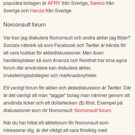
populära bolagen är
AFRY
från
Sverige
,
Sweco
från
Sverige
och
Hanza
från
Sverige
Norconsult
forum
Var kan jag diskutera
Norconsult
och andra aktier jag följer?
Sociala nätverk så som Facebook och Twitter är kända för
att vara hubbar för aktiediskussioner. Men även
handelsplatser så som Avanza och Nordnet har sina egna
forum där användare kan diskutera aktier,
investeringsstrategier och marknadsnyheter.
Ett vanligt forum för aktier och aktiediskussion är Twitter. Där
är det vanligt att man "taggar" bolag man nämner genom att
använda ticker och ett dollartecken ($) först. Exempel på
diskussioner som rör
Norconsult
:
Norconsult
forum
.
När du har hittat ett aktieforum för
Norconsult
som
intresserar dig, är det viktigt att vara försiktig med