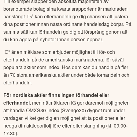
Till exempel släpper den absoluta majoriteten av
börsnoterade bolag sina kvartalsrapporter när marknaden
har stängt. Då kan efterhandeln ge dig chansen att justera
dina positioner innan nästa ordinarie handelsdag börjar. På
samma sätt kan förhandeln ge dig ett försprång genom att
du kan agera på nyheter innan börsen öppnar.
IG* är en mäklare som erbjuder möjlighet till för- och
efterhandeln på de amerikanska marknaderna, för såväl
populära aktier som index. Hos dem kan du handla på fler
än 70 stora amerikanska aktier under både förhandeln och
efterhandeln.
För nordiska aktier finns ingen förhandel eller
efterhandel
, men nätmäklaren IG ger däremot möjligheten
att handla OMXS30-index (Sverige30) dygnet runt under
vardagar, vilket ger dig en möjlighet att ta positioner eller
hedga din aktieportfölj före eller efter stängning (kl. 09.00-
17.30).