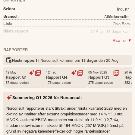
OM AKTIEN
Sektor
Industri
Bransch
Affärskonsulter
Lista
Oslo Bors
Nästa rapport
20 Aug - 13 dagar kvar
Utdelning
Ja
Visa fler ▼
Direkavkastning
4.65%
RAPPORTER
Utdelning summa
1.80
i Norconsult kommer
om
den
20 Aug
Nästa rapport
13 dagar
Namn
Norconsult
Ticker
NORCO
12 May
12 Feb
05 Nov 2025
20 Aug
Status
Noterad
Rapport
Q1
Rapport
Q4
Rapport
Q3
Rapp
87 dagar sedan
176 dagar sedan
275 dagar sedan
352 da
Land
Norge
Första handelsdag
09 Nov 2023
Summering
Q1 2026
för
Norconsult
Antal ägare Avanza
1,083 st
Antal ägare Nordnet
6,590 st
Norconsult rapporterar stark tillväxt under första kvartalet 2026 med en
ökning av intäkter efter externa projektkostnader med 14 % till 3 005
Källa:
Börsdata
MNOK. Justerat EBITA-marginalen var stabil på 11,0 % (12,7 %),
medan nettovinsten minskade till 194 MNOK (257 MNOK) främst på
grund av negativa kalendereffekter och högre räntekostnader.