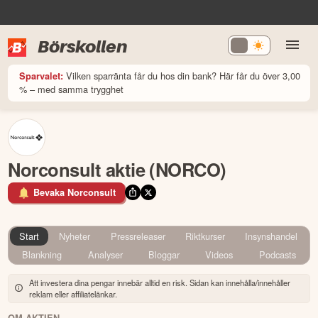
Börskollen
Vilken sparränta får du hos din bank? Här får du över 3,00
Sparvalet:
% – med samma trygghet
Norconsult aktie (NORCO)
Bevaka Norconsult
Start
Nyheter
Pressreleaser
Riktkurser
Insynshandel
Blankning
Analyser
Bloggar
Videos
Podcasts
Att investera dina pengar innebär alltid en risk. Sidan kan innehålla/innehåller
reklam eller affiliatelänkar.