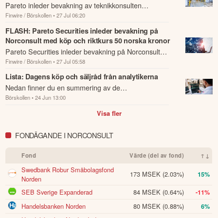
as we develop the collaboration between our complementary 
Pareto inleder bevakning av teknikkonsulten
capabilities in project management and technical consultancy.

Finwire / Börskollen
• 27 Jul 06:20
Norconsult med rekommendationen köp och en
riktkurs på 50 norska kronor, motsvarande en
FLASH: Pareto Securities inleder bevakning på
Our financial position remains strong, providing flexibility to pursue 
Norconsult med köp och riktkurs 50 norska kronor
uppsida ...
further value-creating opportunities.

Pareto Securities inleder bevakning på Norconsult
Finwire / Börskollen
• 27 Jul 05:58
–Egil Hogna, CEO
med köp och riktkurs 50 norska kronor.
Lista: Dagens köp och säljråd från analytikerna
Denna summering har tagits fram med hjälp av AI och kan
Nedan finner du en summering av de
därför innehålla förenklingar eller sakna viss information.
Börskollen
• 24 Jun 13:00
analysrekommendationer och riktkursförändringar
Innehållet ska inte ses som investeringsråd eller personlig
som har rapporterats om idag den 24 juni.
rådgivning. Ta alltid del av bolagets fullständiga kvartalsrapport
Visa fler
innan du fattar investeringsbeslut. Historisk avkastning är ingen
garanti för framtida avkastning.
Skulle du upptäcka fel eller
FONDÄGANDE I NORCONSULT
andra förbättringsförslag i materialet är du välkommen att
kontakta oss
.
Fond
Värde (del av fond)
↑↓
Swedbank Robur Småbolagsfond
173 MSEK
(2.03%)
15%
Öppna rapport (PDF)
Norden
SEB Sverige Expanderad
84 MSEK
(0.64%)
-11%
Handelsbanken Norden
80 MSEK
(0.88%)
6%