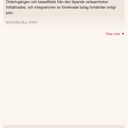
Orderingången och kassaflödet från den löpande verksamheten
förbättrades, och integrationen av förvärvade bolag fortskrider enligt
plan.
NYCKELTAL (YOY)
3 005 MNOK
(2 637)
Omsättning
14.0
%
Visa mer ▼
290 MNOK
(329)
Resultat
-11.8
%
331 MNOK
(335)
Justerad EBITA
-1.2
%
11 %
(12,7)
Justerad EBITA-marginal
-1.7
12,9 %
(12,7)
Justerad EBITA-marginal (justerat för kalender)
0.2
194 MNOK
(257)
Nettovinst
-24.5
%
189 MNOK
(−53)
Kassaflöde från den löpande verksamheten
0,62 NOK
(0,85)
Vinst per aktie
-27.1
%
72,7 %
(71,5)
Billing ratio
1.2
7 600 MNOK
(7 700)
Orderbok
-1.3
%
POSITIVT