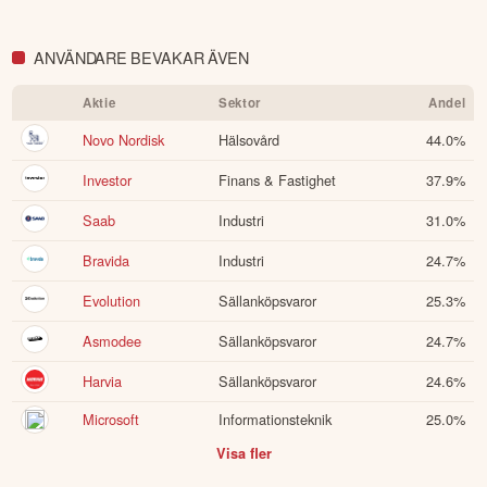
ANVÄNDARE BEVAKAR ÄVEN
Aktie
Sektor
Andel
Novo Nordisk
Hälsovård
44.0
%
Investor
Finans & Fastighet
37.9
%
Saab
Industri
31.0
%
Bravida
Industri
24.7
%
Evolution
Sällanköpsvaror
25.3
%
Asmodee
Sällanköpsvaror
24.7
%
Harvia
Sällanköpsvaror
24.6
%
Microsoft
Informationsteknik
25.0
%
Visa fler