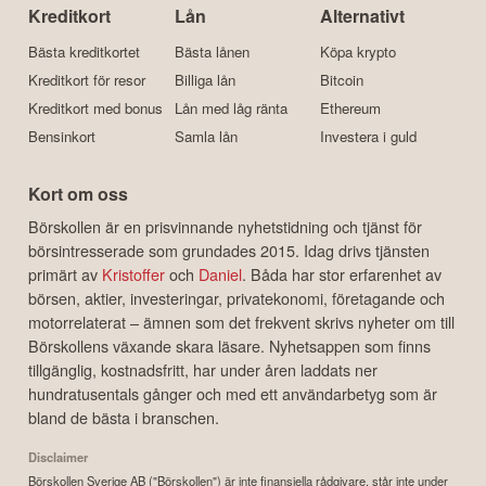
Kreditkort
Lån
Alternativt
Bästa kreditkortet
Bästa lånen
Köpa krypto
Kreditkort för resor
Billiga lån
Bitcoin
Kreditkort med bonus
Lån med låg ränta
Ethereum
Bensinkort
Samla lån
Investera i guld
Kort om oss
Börskollen är en prisvinnande nyhetstidning och tjänst för
börsintresserade som grundades 2015. Idag drivs tjänsten
primärt av
Kristoffer
och
Daniel
. Båda har stor erfarenhet av
börsen, aktier, investeringar, privatekonomi, företagande och
motorrelaterat – ämnen som det frekvent skrivs nyheter om till
Börskollens växande skara läsare. Nyhetsappen som finns
tillgänglig, kostnadsfritt, har under åren laddats ner
hundratusentals gånger och med ett användarbetyg som är
bland de bästa i branschen.
Disclaimer
Börskollen Sverige AB ("Börskollen") är inte finansiella rådgivare, står inte under