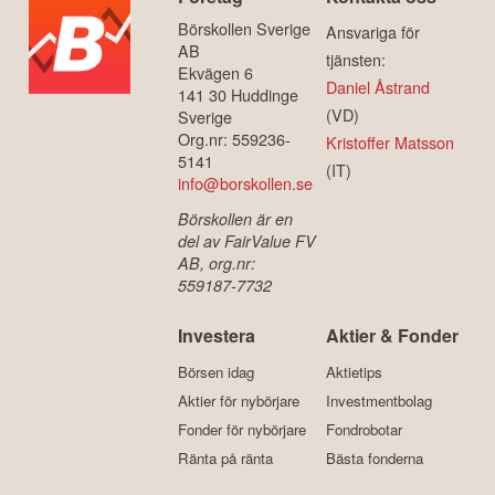
Börskollen Sverige
Ansvariga för
AB
tjänsten:
Ekvägen 6
Daniel Åstrand
141 30 Huddinge
(VD)
Sverige
Org.nr: 559236-
Kristoffer Matsson
5141
(IT)
info@borskollen.se
Börskollen är en
del av FairValue FV
AB, org.nr:
559187-7732
Investera
Aktier & Fonder
Börsen idag
Aktietips
Aktier för nybörjare
Investmentbolag
Fonder för nybörjare
Fondrobotar
Ränta på ränta
Bästa fonderna