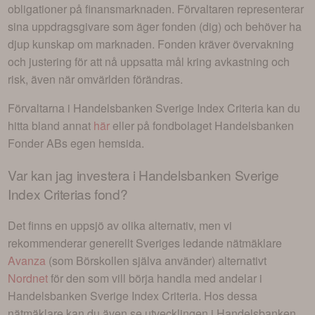
obligationer på finansmarknaden. Förvaltaren representerar
sina uppdragsgivare som äger fonden (dig) och behöver ha
djup kunskap om marknaden. Fonden kräver övervakning
och justering för att nå uppsatta mål kring avkastning och
risk, även när omvärlden förändras.
Förvaltarna i
Handelsbanken Sverige Index Criteria
kan du
hitta bland annat
här
eller på fondbolaget
Handelsbanken
Fonder AB
s egen hemsida.
Var kan jag investera i
Handelsbanken Sverige
Index Criterias fond
?
Det finns en uppsjö av olika alternativ, men vi
rekommenderar generellt Sveriges ledande nätmäklare
Avanza
(som Börskollen själva använder) alternativt
Nordnet
för den som vill börja handla med andelar i
Handelsbanken Sverige Index Criteria
. Hos dessa
nätmäklare kan du även se utvecklingen i
Handelsbanken