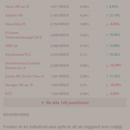
Volvo, AB ser. B
4,671 MSEK
6.26%
↑ 5.03%
Sandvik AB
3,160 MSEK
4.24%
↑ 21.14%
Assa Abloy B
2,756 MSEK
3.69%
↓ -4.65%
Ericsson,
↑ 19.58%
2,549 MSEK
3.42%
Telefonaktiebolaget LM B
ABB Ltd
2,356 MSEK
3.16%
↑ 10.88%
AstraZeneca PLC
2,310 MSEK
3.1%
↑ 10.32%
Skandinaviska Enskilda
↓ -10.20%
2,299 MSEK
3.08%
Banken ser. A
Epiroc AB Ord Sh Class A
1,931 MSEK
2.59%
↑ 11.16%
Hexagon AB ser. B
1,643 MSEK
2.2%
↓ -16.35%
EQT
1,533 MSEK
2.06%
↓ -2.83%
▼ Se alla
100
positioner
BESKRIVNING
Fonden är en indexfond vars syfte är att så noggrant som möjligt