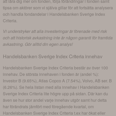
att lära dig mer om fonden, följa förändringar i fonden samt
tipsa om aktörer som vi själva gillar för att fortsätta analysera
och handla fondandelar i
Handelsbanken Sverige Index
Criteria
.
Vi understryker att alla investeringar är förenade med risk
och att historisk avkastning inte är någon garanti för framtida
avkastning. Gör alltid din egen analys!
Handelsbanken Sverige Index Criteria
innehav
Handelsbanken Sverige Index Criteria
består av
över 100
innehav
. De största innehaven i fonden är (andel %):
Investor B (9.65%), Atlas Copco A (7.54%), Volvo, AB ser. B
(6.26%)
. Se hela listan med alla innehav i
Handelsbanken
Sverige Index Criteria
lite högre upp på sidan. Där kan du
även se hur stor andel varje innehav utgör samt hur detta
har förändrats jämfört med föregående kvartal, om
Handelsbanken Sverige Index Criteria
t.ex har ökat eller