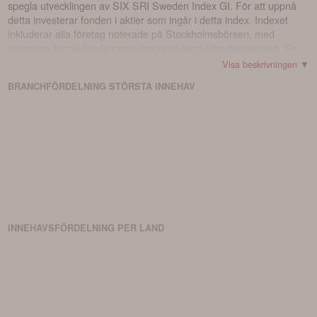
spegla utvecklingen av SIX SRI Sweden Index GI. För att uppnå
detta investerar fonden i aktier som ingår i detta index. Indexet
inkluderar alla företag noterade på Stockholmsbörsen, med
undantag för de företag som inte uppfyller hållbarhetskraven. En
aktie som ingår i indexet är en stamaktie i ett av dessa företag.
Visa beskrivningen ▼
Fonden kommer att återskapa indexets sammansättning genom
BRANCHFÖRDELNING
STÖRSTA
INNEHAV
att fysiskt köpa de aktier som ingår, vilket innebär att fonden direkt
investerar i alla indexets aktier, alltså en fullständig replikering.
INNEHAVSFÖRDELNING PER LAND