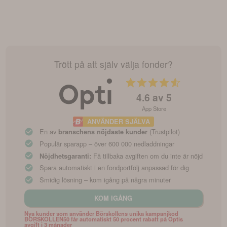
Trött på att själv välja fonder?
4.6
av 5
App Store
ANVÄNDER SJÄLVA
En av
(Trustpilot)
branschens nöjdaste kunder
Populär sparapp – över 600 000 nedladdningar
Få tillbaka avgiften om du inte är nöjd
Nöjdhetsgaranti:
Spara automatiskt i en fondportfölj anpassad för dig
Smidig lösning – kom igång på några minuter
KOM IGÅNG
Nya kunder som använder Börskollens unika kampanjkod
BORSKOLLEN50 får automatiskt 50 procent rabatt på Optis
avgift i 3 månader