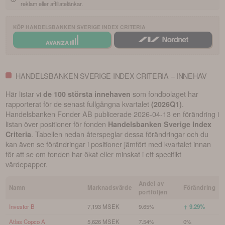
reklam eller affiliatelänkar.
KÖP
HANDELSBANKEN SVERIGE INDEX CRITERIA
HANDELSBANKEN SVERIGE INDEX CRITERIA – INNEHAV
Här listar vi
som fondbolaget har
de 100 största innehaven
rapporterat för de senast fullgångna kvartalet
.
(
2026Q1
)
Handelsbanken Fonder AB
publicerade
2026-04-13
en förändring i
listan över positioner för fonden
Handelsbanken Sverige Index
. Tabellen nedan återspeglar dessa förändringar och du
Criteria
kan även se förändringar i positioner jämfört med kvartalet innan
för att se om fonden har ökat eller minskat i ett specifikt
värdepapper.
Andel av
Namn
Marknadsvärde
Förändring
portföljen
Investor B
7,193 MSEK
9.65%
↑ 9.29%
Atlas Copco A
5,626 MSEK
7.54%
0%