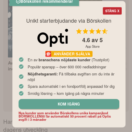
Börskollen rekommenderar
STÄNG X
Unikt starterbjudande via Börskollen
4.6
av 5
App Store
ANVÄNDER SJÄLVA
En av
(Trustpilot)
branschens nöjdaste kunder
Avanza Zero – Bästa
Så börjar du
Populär sparapp – över 600 000 nedladdningar
indexfonden?
fondspara me
Få tillbaka avgiften om du inte är
Nöjdhetsgaranti:
fondrobot
nöjd
Spara automatiskt i en fondportfölj anpassad för dig
Opti fondrobot
Smidig lösning – kom igång på några minuter
omdöme och
recension
KOM IGÅNG
Nya kunder som använder Börskollens unika kampanjkod
BORSKOLLEN50 får automatiskt 50 procent rabatt på Optis
avgift i 3 månader
Handelsbanken Sverige Index Criteria
kurs –
dagens utveckling