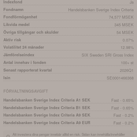
Indexfond
Ja
Fondnamn
Handelsbanken Sverige Index Criteria
Fondförmögenhet
74,577 MSEK
Likvida medel
345 MSEK
Övriga tillgångar och skulder
54 MSEK
Aktiv risk
0.07%
Volatilitet 24 månader
12.98%
Jämförelseindex
SIX Sweden SRI Gross Index
Antal innehav i fonden
100+ st
Senast rapporterat kvartal
2026Q1
Isin
SE0001466368
FÖRVALTNINGSAVGIFT
Handelsbanken Sverige Index Criteria A1 SEK
Fast - 0.65%
Handelsbanken Sverige Index Criteria B1 SEK
Fast - 0.65%
Handelsbanken Sverige Index Criteria A9 SEK
Fast - 0.2%
Handelsbanken Sverige Index Criteria A9 EUR
Fast - 0.2%
Att investera dina pengar innebär alltid en risk. Sidan kan innehålla/innehåller