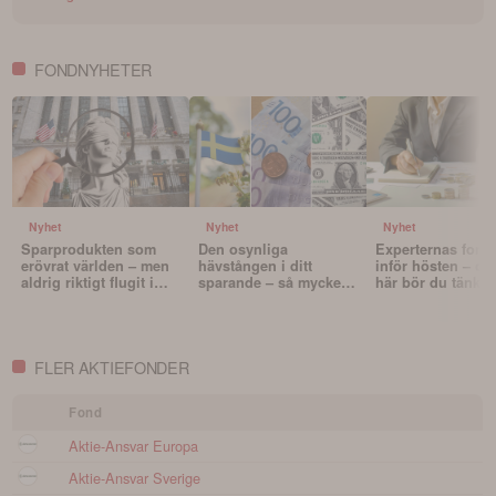
FONDNYHETER
Nyhet
Nyhet
Nyhet
Sparprodukten som
Den osynliga
Experternas fond
erövrat världen – men
hävstången i ditt
inför hösten – oc
aldrig riktigt flugit i
sparande – så mycket
här bör du tänka 
Sverige
påverkar valutan din
innan du väljer f
portfölj
FLER AKTIEFONDER
Fond
Aktie-Ansvar Europa
Aktie-Ansvar Sverige