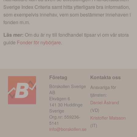
Sverige Index Criteria
samt hitta ytterligare bra information,
som exempelvis innehav, vem som bestämmer innehaven i
fonden m.m.
Läs mer:
Om du är ny till fondhandel tipsar vi om vår stora
guide
Fonder för nybörjare
.
Företag
Kontakta oss
Börskollen Sverige
Ansvariga för
AB
tjänsten:
Ekvägen 6
Daniel Åstrand
141 30 Huddinge
(VD)
Sverige
Org.nr: 559236-
Kristoffer Matsson
5141
(IT)
info@borskollen.se