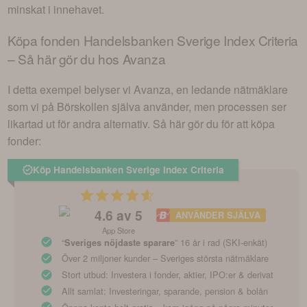
minskat i innehavet.
Köpa fonden
Handelsbanken Sverige Index Criteria
– Så här gör du hos Avanza
I detta exempel belyser vi Avanza, en ledande nätmäklare
som vi på Börskollen själva använder, men processen ser
likartad ut för andra alternativ. Så här gör du för att köpa
fonder:
Köp Handelsbanken Sverige Index Criteria
4.6
av 5
ANVÄNDER SJÄLVA
App Store
“
” 16 år i rad (SKI-enkät)
Sveriges nöjdaste sparare
Över 2 miljoner kunder – Sveriges största nätmäklare
Stort utbud: Investera i fonder, aktier, IPO:er & derivat
Allt samlat: Investeringar, sparande, pension & bolån