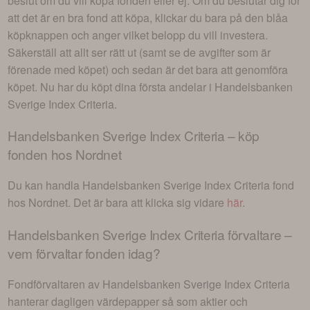
beslut om du vill köpa fonden eller ej. Om du beslutar dig för
att det är en bra fond att köpa, klickar du bara på den blåa
köpknappen och anger vilket belopp du vill investera.
Säkerställ att allt ser rätt ut (samt se de avgifter som är
förenade med köpet) och sedan är det bara att genomföra
köpet. Nu har du köpt dina första andelar i
Handelsbanken
Sverige Index Criteria
.
Handelsbanken Sverige Index Criteria
– köp
fonden hos Nordnet
Du kan handla
Handelsbanken Sverige Index Criteria
fond
hos Nordnet. Det är bara att klicka sig vidare
här
.
Handelsbanken Sverige Index Criteria
förvaltare –
vem förvaltar fonden idag?
Fondförvaltaren av
Handelsbanken Sverige Index Criteria
hanterar dagligen värdepapper så som aktier och