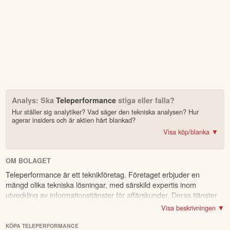
Analys: Ska
Teleperformance
stiga eller falla?
Hur ställer sig analytiker? Vad säger den tekniska analysen? Hur
agerar insiders och är aktien hårt blankad?
Visa köp/blanka ▼
Bonus: Få upp till 500 USD i tillgångar när du öppnar konto –
se
erbjudandet!
OM BOLAGET
Teleperformance är ett teknikföretag. Företaget erbjuder en
4.2
av 5
mängd olika tekniska lösningar, med särskild expertis inom
utveckling av informationstjänster för affärskunder. Deras tjänster
Trustpilot
inkluderar främst back office-lösningar, analysprogram,
10 000+ olika marknader samlade – aktier, ETF:er & krypto
Visa beskrivningen ▼
programvara för kontaktcenter samt olika digitala kanaler för
CopyTrader™ –
kopiera portföljen för toppinvesterare
sociala medier och webb innehåll. Företagets verksamhet är
KÖPA TELEPERFORMANCE
För- & efterhandel på utvalda börser – ligg steget före