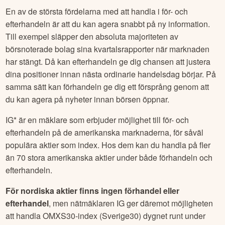
En av de största fördelarna med att handla i för- och
efterhandeln är att du kan agera snabbt på ny information.
Till exempel släpper den absoluta majoriteten av
börsnoterade bolag sina kvartalsrapporter när marknaden
har stängt. Då kan efterhandeln ge dig chansen att justera
dina positioner innan nästa ordinarie handelsdag börjar. På
samma sätt kan förhandeln ge dig ett försprång genom att
du kan agera på nyheter innan börsen öppnar.
IG* är en mäklare som erbjuder möjlighet till för- och
efterhandeln på de amerikanska marknaderna, för såväl
populära aktier som index. Hos dem kan du handla på fler
än 70 stora amerikanska aktier under både förhandeln och
efterhandeln.
För nordiska aktier finns ingen förhandel eller
efterhandel
, men nätmäklaren IG ger däremot möjligheten
att handla OMXS30-index (Sverige30) dygnet runt under