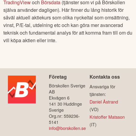
TradingView
och
Börsdata
(tjänster som vi på Börskollen
själva använder dagligen). Här finner du lång historik för
såväl aktuell aktiekurs som olika nyckeltal som omsättning,
vinst, P/E-tal, utdelning etc och kan göra mer avancerad
teknisk och fundamental analys för att komma fram till om du
vill köpa aktien eller inte.
Företag
Kontakta oss
Börskollen Sverige
Ansvariga för
AB
tjänsten:
Ekvägen 6
Daniel Åstrand
141 30 Huddinge
(VD)
Sverige
Org.nr: 559236-
Kristoffer Matsson
5141
(IT)
info@borskollen.se