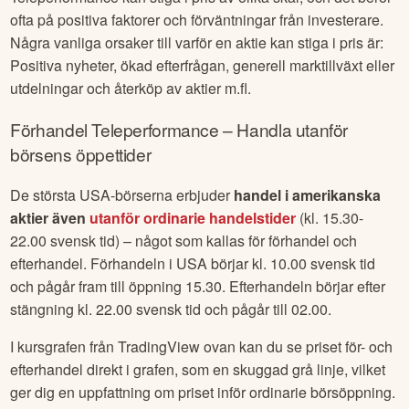
ofta på positiva faktorer och förväntningar från investerare.
Några vanliga orsaker till varför en aktie kan stiga i pris är:
Positiva nyheter, ökad efterfrågan, generell marktillväxt eller
utdelningar och återköp av aktier m.fl.
Förhandel
Teleperformance
– Handla utanför
börsens öppettider
De största USA-börserna erbjuder
handel i amerikanska
aktier även
utanför ordinarie handelstider
(kl. 15.30-
22.00 svensk tid) – något som kallas för förhandel och
efterhandel. Förhandeln i USA börjar kl. 10.00 svensk tid
och pågår fram till öppning 15.30. Efterhandeln börjar efter
stängning kl. 22.00 svensk tid och pågår till 02.00.
I kursgrafen från TradingView ovan kan du se priset för- och
efterhandel direkt i grafen, som en skuggad grå linje, vilket
ger dig en uppfattning om priset inför ordinarie börsöppning.