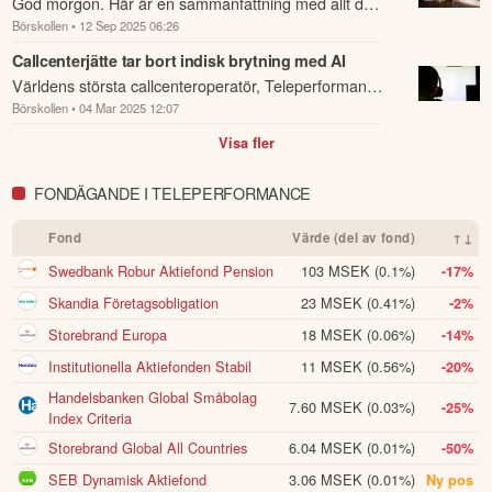
God morgon. Här är en sammanfattning med allt du
Välj bland 7 000 instrument, såväl lokala
Börja handla.
Börskollen
• 12 Sep 2025 06:26
behöver veta om nattens händelser och kommande
aktier som globala. Sök fram det instrument du vill handla
dagens viktigaste händelser på börsen.
Callcenterjätte tar bort indisk brytning med AI
(t.ex Volvo-aktien eller Bitcoin), om du vill köpa (gå lång)
Världens största callcenteroperatör, Teleperformance
eller sälja (blanka/gå kort) samt ev. önskad hävstång och ta
sen önskad position.
Börskollen
• 04 Mar 2025 12:07
SE, lanserar ett nytt system med artificiell intelligens
i plattformen och på hemsidan finns mycket
som ska ta bort de indiska med...
Fördjupa dig
Visa fler
information för att utvecklas, däribland utbildningskurser via
eToro Academy, nyheter, smidiga verktyg och ett av
FONDÄGANDE I TELEPERFORMANCE
världens största sociala investerarforum.
Fond
Värde (del av fond)
↑↓
ÖPPNA KONTO
Swedbank Robur Aktiefond Pension
103 MSEK
(0.1%)
-17%
KOPIERA TOPPINVESTERARE
Skandia Företagsobligation
23 MSEK
(0.41%)
-2%
eToro är en investeringsplattform för flera tillgångsslag. Värdet på
Storebrand Europa
18 MSEK
(0.06%)
-14%
dina investeringar kan gå upp eller ner. Du riskerar ditt kapital.
Institutionella Aktiefonden Stabil
11 MSEK
(0.56%)
-20%
Handelsbanken Global Småbolag
7.60 MSEK
(0.03%)
-25%
Index Criteria
Storebrand Global All Countries
6.04 MSEK
(0.01%)
-50%
SEB Dynamisk Aktiefond
3.06 MSEK
(0.01%)
Ny pos