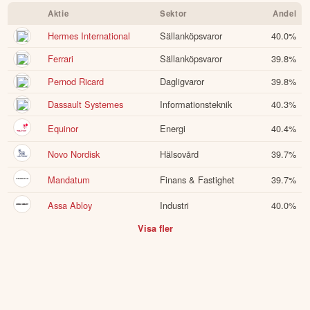
Aktie
Sektor
Andel
Hermes International
Sällanköpsvaror
40.0
%
Ferrari
Sällanköpsvaror
39.8
%
Pernod Ricard
Dagligvaror
39.8
%
Dassault Systemes
Informationsteknik
40.3
%
Equinor
Energi
40.4
%
Novo Nordisk
Hälsovård
39.7
%
Mandatum
Finans & Fastighet
39.7
%
Assa Abloy
Industri
40.0
%
Visa fler