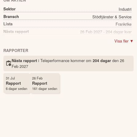
OM AKTIEN
Sektor
Industri
Bransch
Stödtjänster & Service
Lista
Frankrike
Nästa rapport
26 Feb 2027 - 204 dagar kvar
Direkavkastning
6.47%
Visa fler ▼
Utdelning summa
4.20
RAPPORTER
Namn
Teleperformance
i Teleperformance kommer
om
den
26
Nästa rapport
204 dagar
Ticker
TEP
Feb 2027
Status
Noterad
Land
Frankrike
31 Jul
26 Feb
Rapport
Rapport
Första handelsdag
26 Jul 1989
6 dagar sedan
161 dagar sedan