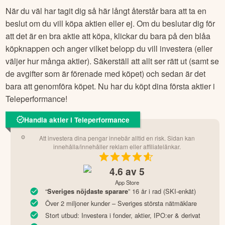
När du väl har tagit dig så här långt återstår bara att ta en
beslut om du vill köpa aktien eller ej. Om du beslutar dig för
att det är en bra aktie att köpa, klickar du bara på den blåa
köpknappen och anger vilket belopp du vill investera (eller
väljer hur många aktier). Säkerställ att allt ser rätt ut (samt se
de avgifter som är förenade med köpet) och sedan är det
bara att genomföra köpet. Nu har du köpt dina första aktier i
Teleperformance
!
Handla aktier i Teleperformance
Att investera dina pengar innebär alltid en risk. Sidan kan
innehålla/innehåller reklam eller affiliatelänkar.
4.6
av 5
App Store
“
” 16 år i rad (SKI-enkät)
Sveriges nöjdaste sparare
Över 2 miljoner kunder – Sveriges största nätmäklare
Stort utbud: Investera i fonder, aktier, IPO:er & derivat