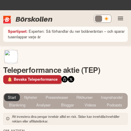
Börskollen
Experten: Så förhandlar du ner bolåneräntan – och sparar
Spartipset:
tusenlappar varje år
Teleperformance aktie (TEP)
Bevaka Teleperformance
Start
Nyheter
Pressreleaser
Riktkurser
Insynshandel
Blankning
Analyser
Bloggar
Videos
Podcasts
Att investera dina pengar innebär alltid en risk. Sidan kan innehålla/innehåller
reklam eller affiliatelänkar.