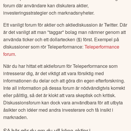
forum där användare kan diskutera aktier,
investeringsstrategier och marknadsnyheter.
Ett vanligt forum för aktier och aktiediskussion är Twitter. Där
är det vanligt att man "taggar" bolag man nämner genom att
använda ticker och ett dollartecken ($) först. Exempel på
diskussioner som rör
Teleperformance
:
Teleperformance
forum
.
När du har hittat ett aktieforum för
Teleperformance
som
intresserar dig, är det viktigt att vara försiktig med
informationen du delar och att göra din egen efterforskning.
Inte all information på dessa forum är nödvändigtvis korrekt
eller pålitlig, så det är klokt att vara skeptisk och kritisk.
Diskussionsforum kan dock vara användbara för att utbyta
åsikter och idéer med andra investerare och få insikt i
marknaden.
Så här gör du om du vill köpa aktier i