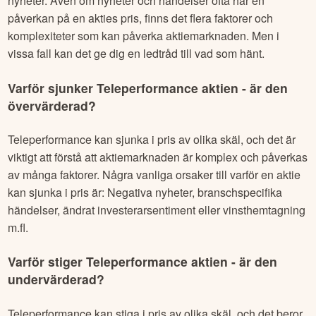
nyheter. Även om nyheter och händelser ofta har en
påverkan på en akties pris, finns det flera faktorer och
komplexiteter som kan påverka aktiemarknaden. Men i
vissa fall kan det ge dig en ledtråd till vad som hänt.
Varför sjunker
Teleperformance
aktien - är den
övervärderad?
Teleperformance
kan sjunka i pris av olika skäl, och det är
viktigt att förstå att aktiemarknaden är komplex och påverkas
av många faktorer. Några vanliga orsaker till varför en aktie
kan sjunka i pris är: Negativa nyheter, branschspecifika
händelser, ändrat investerarsentiment eller vinsthemtagning
m.fl.
Varför stiger
Teleperformance
aktien - är den
undervärderad?
Teleperformance
kan stiga i pris av olika skäl, och det beror