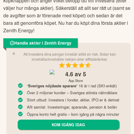
köpknappen och anger vilket belopp du vill investera (eller
väljer hur många aktier). Säkerställ att allt ser rätt ut (samt se
de avgifter som är förenade med köpet) och sedan är det
bara att genomföra köpet. Nu har du köpt dina första aktier i
Zenith Energy
!
Handla aktier i Zenith Energy
Att investera dina pengar innebär alltid en risk. Sidan kan
innehålla/innehåller reklam eller affiliatelänkar.
4.6
av 5
App Store
“
” 16 år i rad (SKI-enkät)
Sveriges nöjdaste sparare
Över 2 miljoner kunder – Sveriges största nätmäklare
Stort utbud: Investera i fonder, aktier, IPO:er & derivat
Allt samlat: Investeringar, sparande, pension & bolån
Öppna konto helt gratis – kom igång på några minuter
KOM IGÅNG IDAG