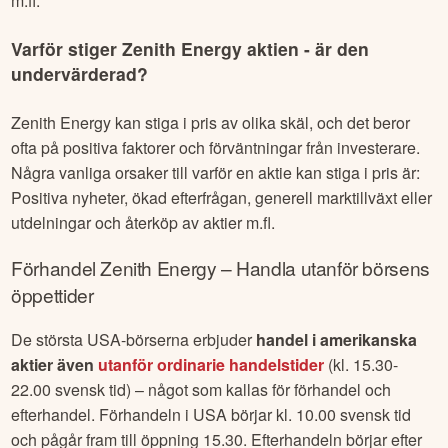
m.fl.
Varför stiger
Zenith Energy
aktien - är den
undervärderad?
Zenith Energy
kan stiga i pris av olika skäl, och det beror
ofta på positiva faktorer och förväntningar från investerare.
Några vanliga orsaker till varför en aktie kan stiga i pris är:
Positiva nyheter, ökad efterfrågan, generell marktillväxt eller
utdelningar och återköp av aktier m.fl.
Förhandel
Zenith Energy
– Handla utanför börsens
öppettider
De största USA-börserna erbjuder
handel i amerikanska
aktier även
utanför ordinarie handelstider
(kl. 15.30-
22.00 svensk tid) – något som kallas för förhandel och
efterhandel. Förhandeln i USA börjar kl. 10.00 svensk tid
och pågår fram till öppning 15.30. Efterhandeln börjar efter