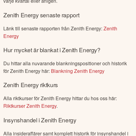
varje kvartal eller årligen.
Zenith Energy
senaste rapport
Länk till senaste rapporten från
Zenith Energy
:
Zenith
Energy
Hur mycket är blankat i
Zenith Energy
?
Du hittar alla nuvarande blankningspositioner och historik
för
Zenith Energy
här:
Blankning
Zenith Energy
Zenith Energy
riktkurs
Alla riktkurser för
Zenith Energy
hittar du hos oss här:
Riktkurser
Zenith Energy
.
Insynshandel i
Zenith Energy
Alla insideraffärer samt komplett historik för insynshandel i