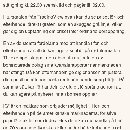
stängning kl. 22.00 svensk tid och pågår till 02.00.
I kursgrafen från TradingView ovan kan du se priset för- och
efterhandel direkt i grafen, som en skuggad grå linje, vilket
ger dig en uppfattning om priset inför ordinarie börsöppning.
En av de största fördelarna med att handla i för- och
efterhandeln är att du kan agera snabbt på ny information.
Till exempel släpper den absoluta majoriteten av
börsnoterade bolag sina kvartalsrapporter när marknaden
har stängt. Då kan efterhandeln ge dig chansen att justera
dina positioner innan nästa ordinarie handelsdag börjar. På
samma sätt kan förhandeln ge dig ett försprång genom att
du kan agera på nyheter innan börsen öppnar.
IG* är en mäklare som erbjuder möjlighet till för- och
efterhandeln på de amerikanska marknaderna, för såväl
populära aktier som index. Hos dem kan du handla på fler
än 70 stora amerikanska aktier under både förhandeln och