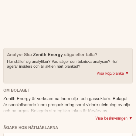
Analys: Ska
Zenith Energy
stiga eller falla?
Hur ställer sig analytiker? Vad säger den tekniska analysen? Hur
agerar insiders och är aktien hårt blankad?
Visa köp/blanka ▼
Bonus: Få upp till 500 USD i tillgångar när du öppnar konto –
se
erbjudandet!
OM BOLAGET
Zenith Energy är verksamma inom olje- och gassektorn. Bolaget
4.2
av 5
är specialiserade inom prospektering samt vidare utvinning av olja-
och naturgas. Bolagets strategiska fokus är förvärv av
Trustpilot
energiproduktionsverksamheter, särskilt inom solenergi, samt
10 000+ olika marknader samlade – aktier, ETF:er & krypto
Visa beskrivningen ▼
andra kritiska resurser. Zenith Energy har en portfölj av
CopyTrader™ –
kopiera portföljen för toppinvesterare
ÄGARE HOS NÄTMÄKLARNA
energiproduktionstillgångar belägna i Italien och Tunisien, samt
För- & efterhandel på utvalda börser – ligg steget före
andra internationella ärenden. Kunderna består huvudsakligen av