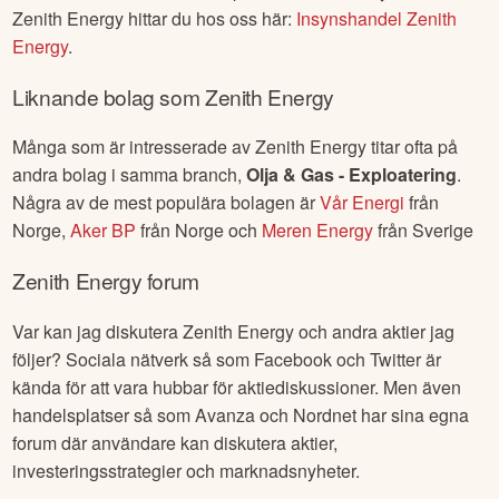
Zenith Energy
hittar du hos oss här:
Insynshandel
Zenith
Energy
.
Liknande bolag som
Zenith Energy
Många som är intresserade av
Zenith Energy
titar ofta på
andra bolag i samma branch,
Olja & Gas - Exploatering
.
Några av de mest populära bolagen är
Vår Energi
från
Norge
,
Aker BP
från
Norge
och
Meren Energy
från
Sverige
Zenith Energy
forum
Var kan jag diskutera
Zenith Energy
och andra aktier jag
följer? Sociala nätverk så som Facebook och Twitter är
kända för att vara hubbar för aktiediskussioner. Men även
handelsplatser så som Avanza och Nordnet har sina egna
forum där användare kan diskutera aktier,
investeringsstrategier och marknadsnyheter.