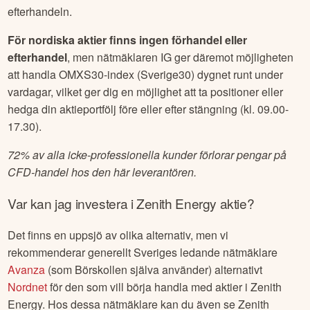
efterhandeln.
För nordiska aktier finns ingen förhandel eller
efterhandel
, men nätmäklaren IG ger däremot möjligheten
att handla OMXS30-index (Sverige30) dygnet runt under
vardagar, vilket ger dig en möjlighet att ta positioner eller
hedga din aktieportfölj före eller efter stängning (kl. 09.00-
17.30).
72% av alla icke-professionella kunder förlorar pengar på
CFD-handel hos den här leverantören.
Var kan jag investera i
Zenith Energy
aktie?
Det finns en uppsjö av olika alternativ, men vi
rekommenderar generellt Sveriges ledande nätmäklare
Avanza
(som Börskollen själva använder) alternativt
Nordnet
för den som vill börja handla med aktier i
Zenith
Energy
. Hos dessa nätmäklare kan du även se
Zenith