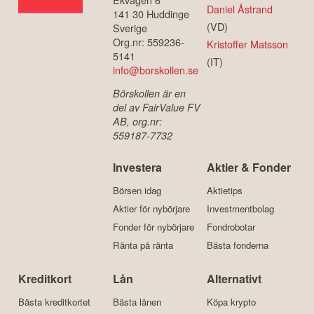
Daniel Åstrand
141 30 Huddinge
(VD)
Sverige
Org.nr: 559236-
Kristoffer Matsson
5141
(IT)
info@borskollen.se
Börskollen är en
del av FairValue FV
AB, org.nr:
559187-7732
Investera
Aktier & Fonder
Börsen idag
Aktietips
Aktier för nybörjare
Investmentbolag
Fonder för nybörjare
Fondrobotar
Ränta på ränta
Bästa fonderna
Kreditkort
Lån
Alternativt
Bästa kreditkortet
Bästa lånen
Köpa krypto