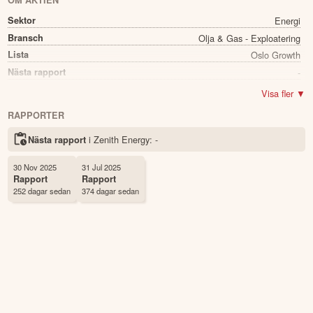
OM AKTIEN
Sektor
Energi
Bransch
Olja & Gas - Exploatering
Lista
Oslo Growth
Nästa rapport
-
Utdelning
Nej
Visa fler ▼
Namn
Zenith Energy
RAPPORTER
Ticker
ZENA
i Zenith Energy:
-
Nästa rapport
Status
Noterad
Land
Norge
30 Nov 2025
31 Jul 2025
Första handelsdag
07 Nov 2018
Rapport
Rapport
252 dagar sedan
374 dagar sedan
Antal ägare Avanza
1,458 st
Antal ägare Nordnet
3,848 st
Källa:
Börsdata