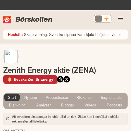
Börskollen
Skarp varning: Svenska elpriser kan skjuta i höjden i vinter
Hushåll:
Zenith Energy aktie (ZENA)
Bevaka Zenith Energy
Start
Nyheter
Pressreleaser
Riktkurser
Insynshandel
Blankning
Analyser
Bloggar
Videos
Podcasts
Att investera dina pengar innebär alltid en risk. Sidan kan innehålla/innehåller
reklam eller affiliatelänkar.