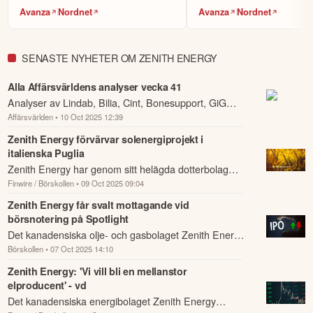
Välj bland 7 000 instrument, såväl lokala
gassektorn.
Börja handla.
Avanza
Nordnet
Avanza
Nordnet
aktier som globala. Sök fram det instrument du vill handla
(t.ex Volvo-aktien eller Bitcoin), om du vill köpa (gå lång)
eller sälja (blanka/gå kort) samt ev. önskad hävstång och ta
SENASTE NYHETER OM ZENITH ENERGY
sen önskad position.
i plattformen och på hemsidan finns mycket
Fördjupa dig
Alla Affärsvärldens analyser vecka 41
information för att utvecklas, däribland utbildningskurser via
Analyser av Lindab, Bilia, Cint, Bonesupport, GiG
eToro Academy, nyheter, smidiga verktyg och ett av
världens största sociala investerarforum.
Affärsvärlden
• 10 Oct 2025 12:39
Software, Coloplast, Hoist, Invisio, ABB, Alligo samt
IPO-kommentar Verisure och Zenith En...
Zenith Energy förvärvar solenergiprojekt i
ÖPPNA KONTO
italienska Puglia
Zenith Energy har genom sitt helägda dotterbolag
KOPIERA TOPPINVESTERARE
Finwire / Börskollen
• 09 Oct 2025 09:04
Wesolar tecknat avtal om att förvärva ett
eToro är en investeringsplattform för flera tillgångsslag. Värdet på
solenergiprojekt i Puglia, Italien, med en planer...
Zenith Energy får svalt mottagande vid
dina investeringar kan gå upp eller ner. Du riskerar ditt kapital.
börsnotering på Spotlight
Det kanadensiska olje- och gasbolaget Zenith Energy
Börskollen
• 07 Oct 2025 14:10
har nyligen börsnoterats på Spotlight.
Zenith Energy: 'Vi vill bli en mellanstor
elproducent' - vd
Det kanadensiska energibolaget Zenith Energy