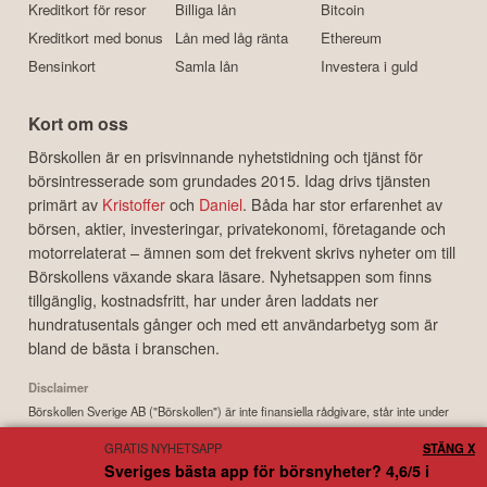
Kreditkort för resor
Billiga lån
Bitcoin
Kreditkort med bonus
Lån med låg ränta
Ethereum
Bensinkort
Samla lån
Investera i guld
Kort om oss
Börskollen är en prisvinnande nyhetstidning och tjänst för
börsintresserade som grundades 2015. Idag drivs tjänsten
primärt av
Kristoffer
och
Daniel
. Båda har stor erfarenhet av
börsen, aktier, investeringar, privatekonomi, företagande och
motorrelaterat – ämnen som det frekvent skrivs nyheter om till
Börskollens växande skara läsare. Nyhetsappen som finns
tillgänglig, kostnadsfritt, har under åren laddats ner
hundratusentals gånger och med ett användarbetyg som är
bland de bästa i branschen.
Disclaimer
Börskollen Sverige AB ("Börskollen") är inte finansiella rådgivare, står inte under
finansinspektionens tillsyn och ger inga råd till dig. Detta innebär att
GRATIS NYHETSAPP
STÄNG X
investeringsbeslut baserade på information som direkt eller indirekt härrörande
Sveriges bästa app för börsnyheter? 4,6/5 i
från Börskollen eller personer med koppling till Börskollen, alltid fattas