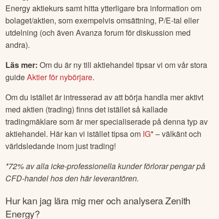
Energy
aktiekurs samt hitta ytterligare bra information om
bolaget/aktien, som exempelvis omsättning, P/E-tal eller
utdelning (och även Avanza forum för diskussion med
andra).
Läs mer:
Om du är ny till aktiehandel tipsar vi om vår stora
guide
Aktier för nybörjare
.
Om du istället är intresserad av att börja handla mer aktivt
med aktien (trading) finns det istället så kallade
tradingmäklare som är mer specialiserade på denna typ av
aktiehandel. Här kan vi istället tipsa om
IG
* – välkänt och
världsledande inom just trading!
*
72% av alla icke-professionella kunder förlorar pengar på
CFD-handel hos den här leverantören.
Hur kan jag lära mig mer och analysera
Zenith
Energy
?