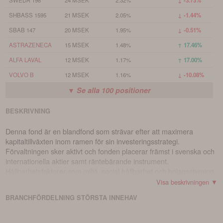
↓ -3.73%
SHBASS 1595
21 MSEK
2.05%
↓ -1.44%
SBAB 147
20 MSEK
1.95%
↓ -0.51%
ASTRAZENECA
15 MSEK
1.48%
↑ 17.46%
ALFA LAVAL
12 MSEK
1.17%
↑ 17.00%
VOLVO B
12 MSEK
1.16%
↓ -10.08%
▼ Se alla
100
positioner
BESKRIVNING
Denna fond är en blandfond som strävar efter att maximera
kapitaltillväxten inom ramen för sin investeringsstrategi.
Förvaltningen sker aktivt och fonden placerar främst i svenska och
internationella aktier samt räntebärande instrument.
Hållbarhetsfaktorer som miljö, social hållbarhet och bolagsstyrning
är centrala i fondens investeringsprocess. Dessa aspekter
Visa beskrivningen ▼
analyseras löpande och påverkar fondens investeringsbeslut.
BRANCHFÖRDELNING
STÖRSTA
INNEHAV
Fonden stödjer miljömässiga och sociala egenskaper i enlighet
med artikel 8 i disclosureförordningen och tar hänsyn till potentiella
negativa konsekvenser för hållbarhetsfaktorer i sina