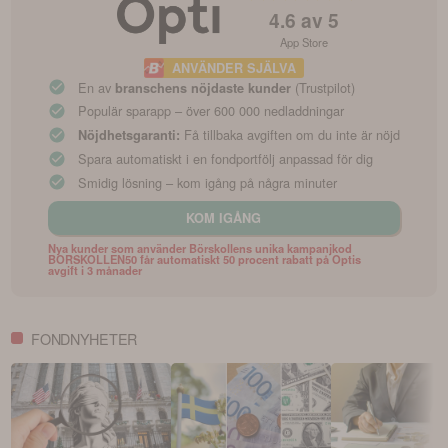
4.6
av 5
App Store
ANVÄNDER SJÄLVA
En av
(Trustpilot)
branschens nöjdaste kunder
Populär sparapp – över 600 000 nedladdningar
Få tillbaka avgiften om du inte är nöjd
Nöjdhetsgaranti:
Spara automatiskt i en fondportfölj anpassad för dig
Smidig lösning – kom igång på några minuter
KOM IGÅNG
Nya kunder som använder Börskollens unika kampanjkod
BORSKOLLEN50 får automatiskt 50 procent rabatt på Optis
avgift i 3 månader
FONDNYHETER