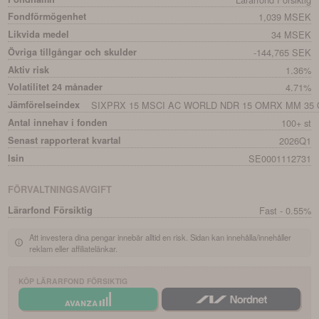
Fondförmögenhet
1,039 MSEK
Likvida medel
34 MSEK
Övriga tillgångar och skulder
-144,765 SEK
Aktiv risk
1.36%
Volatilitet 24 månader
4.71%
Jämförelseindex
SIXPRX 15 MSCI AC WORLD NDR 15 OMRX MM 35 
Antal innehav i fonden
100+ st
Senast rapporterat kvartal
2026Q1
Isin
SE0001112731
FÖRVALTNINGSAVGIFT
Lärarfond Försiktig
Fast - 0.55%
Att investera dina pengar innebär alltid en risk. Sidan kan innehålla/innehåller
reklam eller affiliatelänkar.
KÖP
LÄRARFOND FÖRSIKTIG