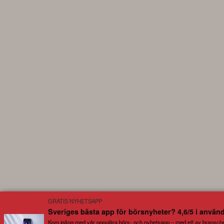
GRATIS NYHETSAPP
Sveriges bästa app för börsnyheter? 4,6/5 i använ
Kom igång med vår populära börs- och nyhetsapp – med ett av bransch