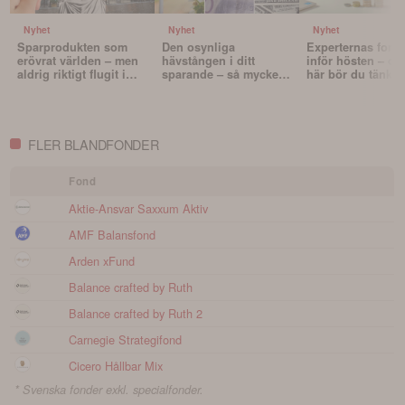
Nyhet
Nyhet
Nyhet
Sparprodukten som
Den osynliga
Experternas fond
erövrat världen – men
hävstången i ditt
inför hösten – oc
aldrig riktigt flugit i
sparande – så mycket
här bör du tänka 
Sverige
påverkar valutan din
innan du väljer f
portfölj
FLER BLANDFONDER
Fond
Aktie-Ansvar Saxxum Aktiv
AMF Balansfond
Arden xFund
Balance crafted by Ruth
Balance crafted by Ruth 2
Carnegie Strategifond
Cicero Hållbar Mix
* Svenska fonder exkl. specialfonder.