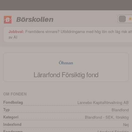
Börskollen
Framtidens vinnare? Utbildningarna med hög lön och låg risk att
Jobbval:
av AI
Lärarfond Försiktig
fond
OM FONDEN
Fondbolag
Lannebo Kapitalförvaltning AB
Typ
Blandfond
Kategori
Blandfond - SEK, försiktig
Indexfond
Nej
Fondnamn
Lärarfond Försiktig