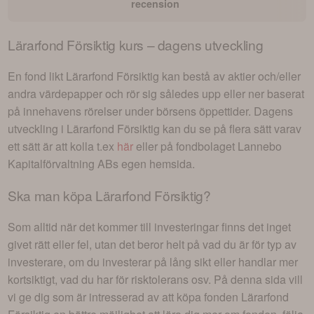
recension
Lärarfond Försiktig
kurs – dagens utveckling
En fond likt
Lärarfond Försiktig
kan bestå av aktier och/eller
andra värdepapper och rör sig således upp eller ner baserat
på innehavens rörelser under börsens öppettider. Dagens
utveckling i
Lärarfond Försiktig
kan du se på flera sätt varav
ett sätt är att kolla t.ex
här
eller på fondbolaget
Lannebo
Kapitalförvaltning AB
s egen hemsida.
Ska man köpa
Lärarfond Försiktig
?
Som alltid när det kommer till investeringar finns det inget
givet rätt eller fel, utan det beror helt på vad du är för typ av
investerare, om du investerar på lång sikt eller handlar mer
kortsiktigt, vad du har för risktolerans osv. På denna sida vill
vi ge dig som är intresserad av att köpa fonden
Lärarfond