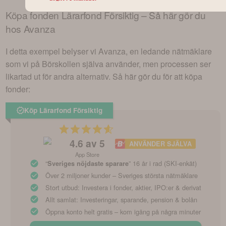
Köpa fonden
Lärarfond Försiktig
– Så här gör du
hos Avanza
I detta exempel belyser vi Avanza, en ledande nätmäklare
som vi på Börskollen själva använder, men processen ser
likartad ut för andra alternativ. Så här gör du för att köpa
fonder:
Köp Lärarfond Försiktig
4.6
av 5
ANVÄNDER SJÄLVA
App Store
“
” 16 år i rad (SKI-enkät)
Sveriges nöjdaste sparare
Över 2 miljoner kunder – Sveriges största nätmäklare
Stort utbud: Investera i fonder, aktier, IPO:er & derivat
Allt samlat: Investeringar, sparande, pension & bolån
Öppna konto helt gratis – kom igång på några minuter