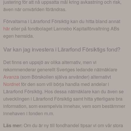
justering för att nå uppsatta mål kring avkastning och risk,
även när omvärlden förändras.
Förvaltarna i
Lärarfond Försiktig
kan du hitta bland annat
här
eller på fondbolaget
Lannebo Kapitalförvaltning AB
s
egen hemsida.
Var kan jag investera i
Lärarfond Försiktigs fond
?
Det finns en uppsjö av olika alternativ, men vi
rekommenderar generellt Sveriges ledande nätmäklare
Avanza
(som Börskollen själva använder) alternativt
Nordnet
för den som vill börja handla med andelar i
Lärarfond Försiktig
. Hos dessa nätmäklare kan du även se
utvecklingen i
Lärarfond Försiktig
samt hitta ytterligare bra
information, som exempelvis innehav, vem som bestämmer
innehaven i fonden m.m.
Läs mer:
Om du är ny till fondhandel tipsar vi om vår stora