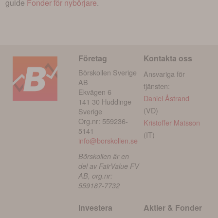
guide
Fonder för nybörjare
.
Företag
Kontakta oss
Börskollen Sverige
Ansvariga för
AB
tjänsten:
Ekvägen 6
Daniel Åstrand
141 30 Huddinge
(VD)
Sverige
Org.nr: 559236-
Kristoffer Matsson
5141
(IT)
info@borskollen.se
Börskollen är en
del av FairValue FV
AB, org.nr:
559187-7732
Investera
Aktier & Fonder