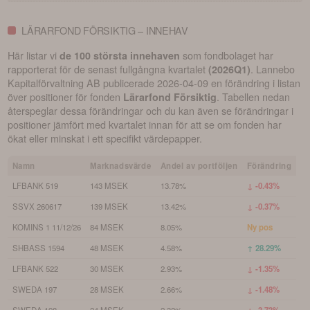
LÄRARFOND FÖRSIKTIG – INNEHAV
Här listar vi
som fondbolaget har
de 100 största innehaven
rapporterat för de senast fullgångna kvartalet
.
Lannebo
(
2026Q1
)
Kapitalförvaltning AB
publicerade
2026-04-09
en förändring i listan
över positioner för fonden
. Tabellen nedan
Lärarfond Försiktig
återspeglar dessa förändringar och du kan även se förändringar i
positioner jämfört med kvartalet innan för att se om fonden har
ökat eller minskat i ett specifikt värdepapper.
Namn
Marknadsvärde
Andel av portföljen
Förändring
LFBANK 519
143 MSEK
13.78%
↓ -0.43%
SSVX 260617
139 MSEK
13.42%
↓ -0.37%
KOMINS 1 11/12/26
84 MSEK
8.05%
Ny pos
SHBASS 1594
48 MSEK
4.58%
↑ 28.29%
LFBANK 522
30 MSEK
2.93%
↓ -1.35%
SWEDA 197
28 MSEK
2.66%
↓ -1.48%
SWEDA 198
24 MSEK
2.32%