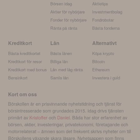
Börsen idag
Aktietips
Aktier för nybörjare
Investmentbolag
Fonder för nybörjare
Fondrobotar
Ränta på ränta
Bästa fonderna
Kreditkort
Lån
Alternativt
Bästa kreditkortet
Bästa lånen
Köpa krypto
Kreditkort för resor
Billiga lån
Bitcoin
Kreditkort med bonus
Lån med låg ränta
Ethereum
Bensinkort
Samla lån
Investera i guld
Kort om oss
Börskollen är en prisvinnande nyhetstidning och tjänst för
börsintresserade som grundades 2015. Idag drivs tjänsten
primärt av
Kristoffer
och
Daniel
. Båda har stor erfarenhet av
börsen, aktier, investeringar, privatekonomi, företagande och
motorrelaterat – ämnen som det frekvent skrivs nyheter om till
Börskollens växande skara läsare. Nyhetsappen som finns