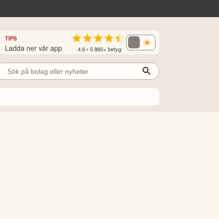
TIPS
Ladda ner vår app
4.6 • 5 860+ betyg