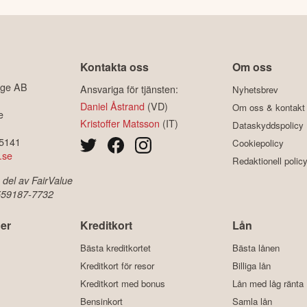
Kontakta oss
Om oss
ige AB
Ansvariga för tjänsten:
Nyhetsbrev
Daniel Åstrand
(VD)
Om oss & kontakt
e
Kristoffer Matsson
(IT)
Dataskyddspolicy
-5141
Cookiepolicy
.se
Redaktionell polic
 del av FairValue
 559187-7732
er
Kreditkort
Lån
Bästa kreditkortet
Bästa lånen
Kreditkort för resor
Billiga lån
Kreditkort med bonus
Lån med låg ränta
Bensinkort
Samla lån