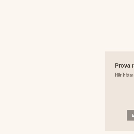
Prova 
Här hitta
B