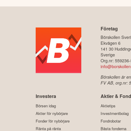
Företag
Börskollen Sver
Ekvägen 6
141 30 Hudding
Sverige
Org.nr: 559236
info@borskollen
Börskollen är en
FV AB, org.nr:
Investera
Aktier & Fond
Börsen idag
Aktietips
Aktier för nybörjare
Investmentbolag
Fonder för nybörjare
Fondrobotar
Ränta på ränta
Bästa fonderna