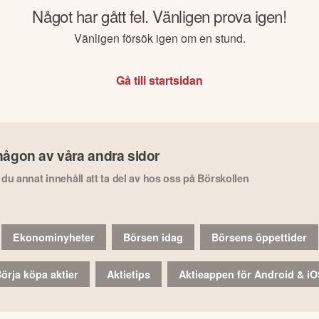
Något har gått fel. Vänligen prova igen!
Vänligen försök igen om en stund.
Gå till startsidan
någon av våra andra sidor
r du annat innehåll att ta del av hos oss på Börskollen
Ekonominyheter
Börsen idag
Börsens öppettider
örja köpa aktier
Aktietips
Aktieappen för Android & i