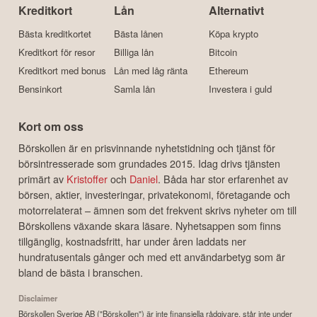
Kreditkort
Lån
Alternativt
Bästa kreditkortet
Bästa lånen
Köpa krypto
Kreditkort för resor
Billiga lån
Bitcoin
Kreditkort med bonus
Lån med låg ränta
Ethereum
Bensinkort
Samla lån
Investera i guld
Kort om oss
Börskollen är en prisvinnande nyhetstidning och tjänst för
börsintresserade som grundades 2015. Idag drivs tjänsten
primärt av
Kristoffer
och
Daniel
. Båda har stor erfarenhet av
börsen, aktier, investeringar, privatekonomi, företagande och
motorrelaterat – ämnen som det frekvent skrivs nyheter om till
Börskollens växande skara läsare. Nyhetsappen som finns
tillgänglig, kostnadsfritt, har under åren laddats ner
hundratusentals gånger och med ett användarbetyg som är
bland de bästa i branschen.
Disclaimer
Börskollen Sverige AB ("Börskollen") är inte finansiella rådgivare, står inte under