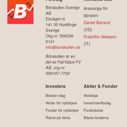
Börskollen Sverige
Ansvariga för
AB
tjänsten:
Ekvägen 6
Daniel Åstrand
141 30 Huddinge
(VD)
Sverige
Org.nr: 559236-
Kristoffer Matsson
5141
(IT)
info@borskollen.se
Börskollen är en
del av FairValue FV
AB, org.nr:
559187-7732
Investera
Aktier & Fonder
Börsen idag
Aktietips
Aktier för nybörjare
Investmentbolag
Fonder för nybörjare
Fondrobotar
Ränta på ränta
Bästa fonderna