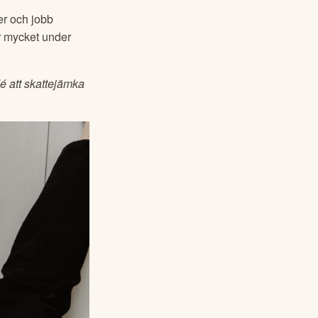
er och jobb 
ör mycket under 
é att skattejämka 