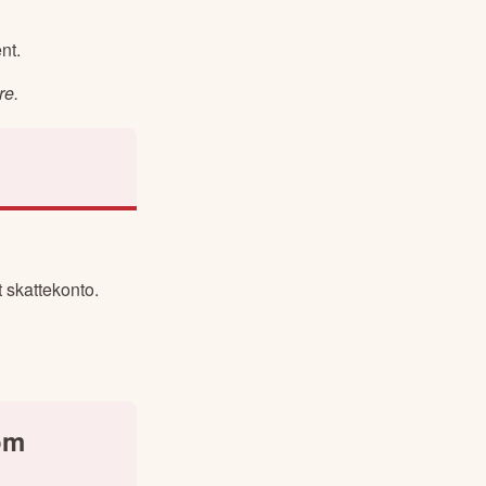
nt.
re.
 skattekonto.
som