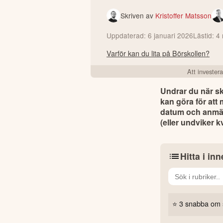
Skriven av
Kristoffer Matsson
Uppdaterad:
6 januari 2026
Lästid:
4
Varför kan du lita på Börskollen?
Att investera
Undrar du när ska
kan göra för att
datum och anmäla
(eller undviker kv
Hitta i inn
⭐ 3 snabba om s