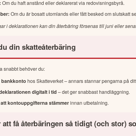
:
Om du haft anstånd eller deklarerat via redovisningsbyrå.
ber:
Om du är bosatt utomlands eller fått besked om slutskatt se
r i deklarationen kan din återbäring försenas till juni eller sena
 du din skatteåterbäring
na snabbt behöver du:
t bankkonto
hos Skatteverket – annars stannar pengarna på ditt
klarationen digitalt i tid
– det ger snabbast handläggning.
a att kontouppgifterna stämmer
innan utbetalning.
 att få återbäringen så tidigt (och stor) 