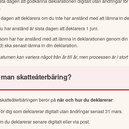
ta dagen att godkänna deklarationen digitalt utan ändringar för 
.
 dagen att deklarera om du inte har anstånd med att lämna in de
 har anstånd är sista dagen att deklarera 1 juni.
som har har anstånd med att lämna in deklarationen genom din
) ska senast lämna in din deklaration.
atumen kan variera något från år till år, men processen är i sto
r man skatteåterbäring?
skatteåterbäringen beror på 
när och hur du deklarerar
:
ör dig som deklarerar digitalt utan ändringar senast 31 mars.
 du deklarerar senare digitalt eller via post.