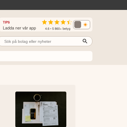
TIPS
Ladda ner vår app
4.6 • 5 860+ betyg