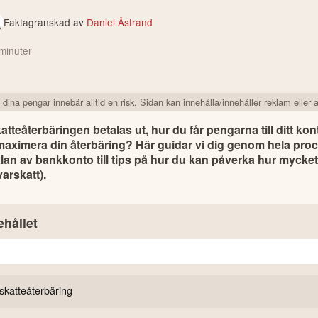
Faktagranskad av
Daniel Åstrand
minuter
 dina pengar innebär alltid en risk. Sidan kan innehålla/innehåller reklam eller af
tteåterbäringen betalas ut, hur du får pengarna till ditt kon
 maximera din återbäring? Här guidar vi dig genom hela proc
n av bankkonto till tips på hur du kan påverka hur mycket d
arskatt). 
ehållet
katteåterbäring