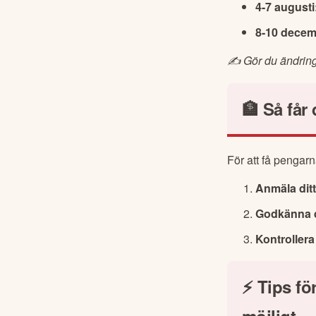
4-7 augusti
8-10 decem
✍️ Gör du ändringa
🏦 Så får
För att få pengar
Anmäla dit
Godkänna de
Kontroller
⚡ Tips för