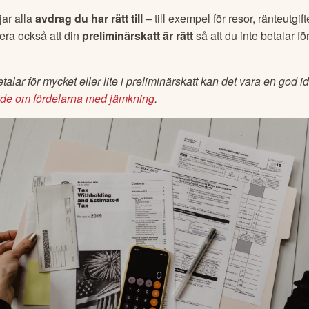
jar alla 
avdrag du har rätt till
 – till exempel för resor, ränteutgift
era också att din 
preliminärskatt är rätt
 så att du inte betalar f
alar för mycket eller lite i preliminärskatt kan det vara en god id
ide om fördelarna med jämkning
. 