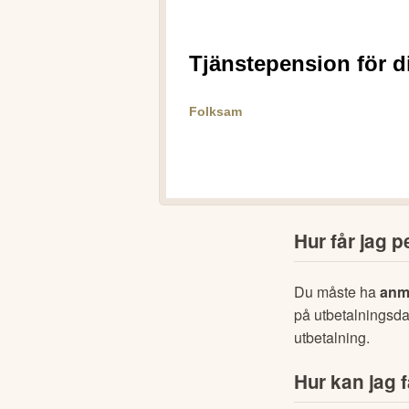
Vad om jag 
Kan skatteåt
Hur får jag 
Du måste ha 
anmä
på utbetalningsda
utbetalning.
Hur kan jag f