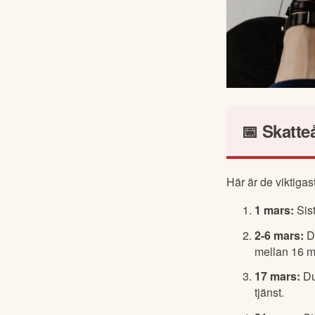
📅 Skatte
Här är de viktiga
1 mars:
Sist
2-6 mars:
De
mellan 16 m
17 mars:
Du
tjänst.