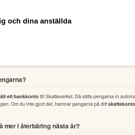
inte har anmält bankkonto?
erbäringen kvittas mot skulder?
pengarna?
lt ett bankkonto
 till Skatteverket. Då sätts pengarna in automat
gen. Om du inte gjort det, hamnar pengarna på ditt 
skattekont
å mer i återbäring nästa år?