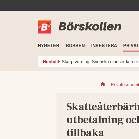
Börskollen
NYHETER
BÖRSEN
INVESTERA
PRIVA
Skarp varning: Svenska elpriser kan skju
Hushåll:
Privatekonomi
Skatteåterbäri
utbetalning och
tillbaka