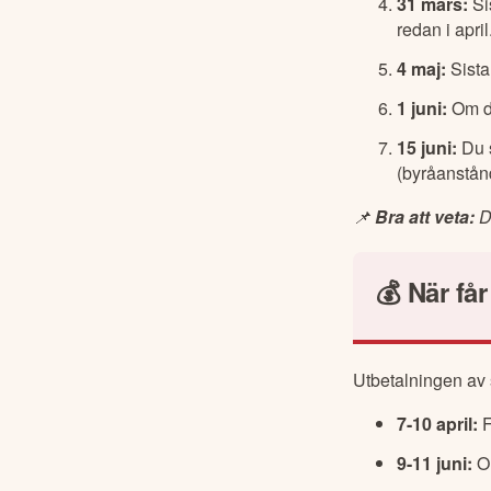
31 mars:
Sis
redan i april
4 maj:
Sista
1 juni:
Om du
15 juni:
Du 
(byråanstånd
📌 
Bra att veta: 
D
💰 När få
Utbetalningen av 
7-10 april:
F
9-11 juni:
Om