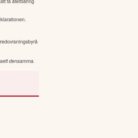
att få återbäring
klarationen.
 redovisningsbyrå
rt sett densamma.