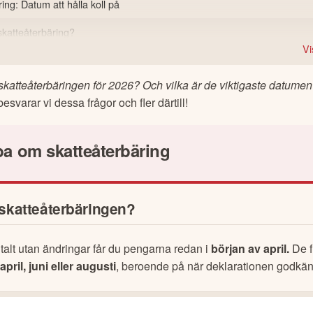
ing: Datum att hålla koll på
skatteåterbäringen?
skatteåterbäring?
 pengarna?
Vi
få mer i återbäring nästa år?
 skatteåterbäring
atteåterbäringen för 2026? Och vilka är de viktigaste datumen a
 återbäringen så tidigt (och stor) som möjligt
besvarar vi dessa frågor och fler därtill!
 och svar om skatteåterbäring
a om skatteåterbäring
teåterbäring?
min skatteåterbäring?
skatteåterbäringen?
ra något för att få pengarna?
erbäringen om jag gör ändringar?
talt utan ändringar får du pengarna redan i 
början av april.
 De f
m jag har kvarskatt i stället?
april, juni eller augusti
, beroende på när deklarationen godkän
m jag får tillbaka eller ska betala?