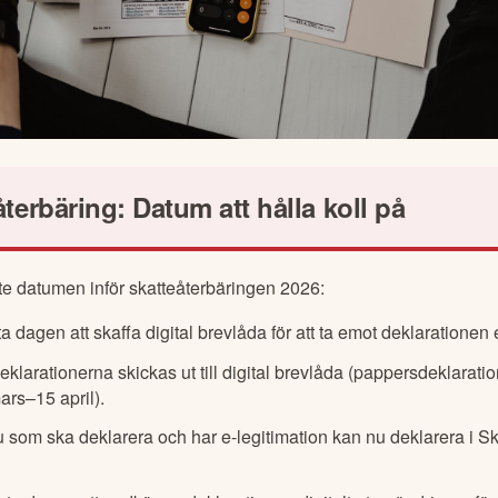
återbäring: Datum att hålla koll på
ste datumen inför skatteåterbäringen 2026:
a dagen att skaffa digital brevlåda för att ta emot deklarationen 
klarationerna skickas ut till digital brevlåda (pappersdeklarat
ars–15 april).
 som ska deklarera och har e-legitimation kan nu deklarera i Sk