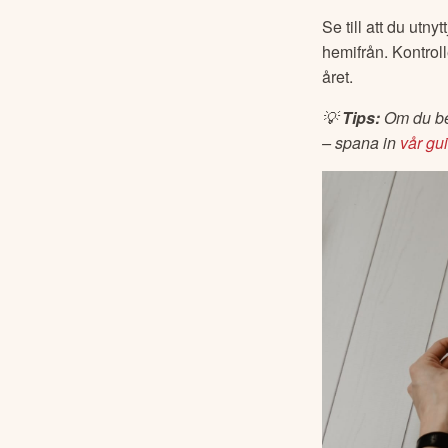
Se till att du utnytt
hemifrån. Kontroll
året. 
💡 
Tips:
 Om du bet
– spana in 
vår gu