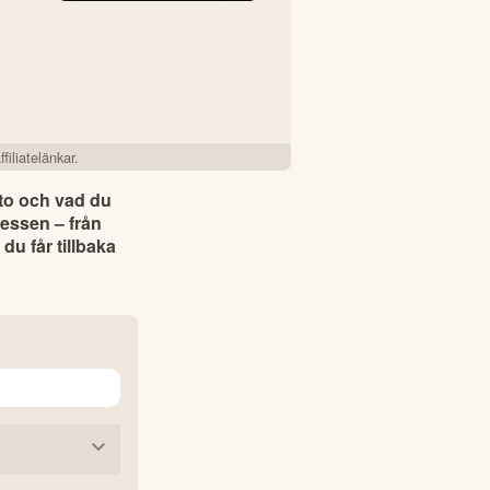
filiatelänkar.
to och vad du 
essen – från 
u får tillbaka 