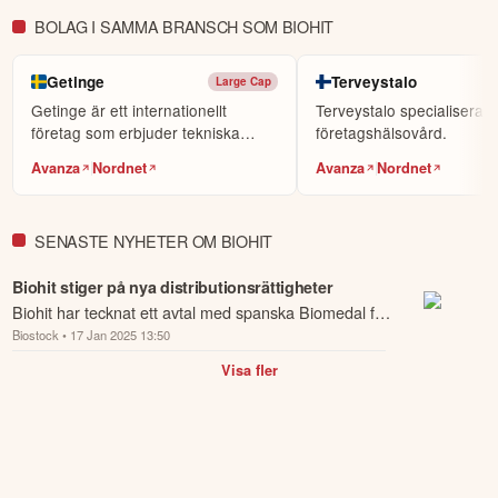
KOPIERA TOPPINVESTERARE
BOLAG I SAMMA BRANSCH SOM BIOHIT
eToro är en investeringsplattform för flera tillgångsslag. Värdet på
dina investeringar kan gå upp eller ner. Du riskerar ditt kapital.
Getinge
Terveystalo
Large Cap
Getinge är ett internationellt
Terveystalo specialiserar 
företag som erbjuder tekniska
företagshälsovård.
lösningar för sjukv...
Avanza
Nordnet
Avanza
Nordnet
SENASTE NYHETER OM BIOHIT
Biohit stiger på nya distributionsrättigheter
Biohit har tecknat ett avtal med spanska Biomedal för
Biostock
• 17 Jan 2025 13:50
distribution av deras diagnostiska tester i Europa.
Visa fler