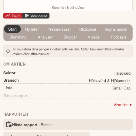
Kurs från TradingView
Enkel
Avancerad
Start
Nyheter
Pressreleaser
Riktkurser
Insynshandel
Blankning
Analyser
Bloggar
Videos
Podcasts
Att investera dina pengar innebär alltid en risk. Sidan kan innehålla/innehåller
reklam eller affiliatelänkar.
OM AKTIEN
Sektor
Hälsovård
Bransch
Hälsovård & Hjälpmedel
Lista
Small Cap
Nästa rapport
-
Utdelning
Nej
Visa fler ▼
Namn
Biohit
RAPPORTER
Ticker
BIOBV
i Biohit:
-
Nästa rapport
Status
Noterad
Land
Finland