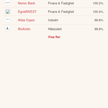
Norion Bank
Finans & Fastighet
100.2
%
EgnsINVEST
Finans & Fastighet
100.4
%
Atlas Copco
Industri
99.8
%
BioArctic
Hälsovård
99.8
%
Visa fler