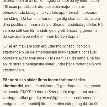
efterhandeln är att du kan agera snabbt på ny information.
Till exempel släpper den absoluta majoriteten av
börsnoterade bolag sina kvartalsrapporter när marknaden
har stängt. Då kan efterhandeln ge dig chansen att justera
dina positioner innan nästa ordinarie handelsdag börjar. På
samma sätt kan förhandeln ge dig ett försprång genom att
du kan agera på nyheter innan börsen öppnar.
IG* är en mäklare som erbjuder möjlighet till för- och
efterhandeln på de amerikanska marknaderna, för såväl
populära aktier som index. Hos dem kan du handla på fler
än 70 stora amerikanska aktier under både förhandeln och
efterhandeln.
För nordiska aktier finns ingen förhandel eller
efterhandel
, men nätmäklaren IG ger däremot möjligheten
att handla OMXS30-index (Sverige30) dygnet runt under
vardagar, vilket ger dig en möjlighet att ta positioner eller
hedga din aktieportfölj före eller efter stängning (kl. 09.00-