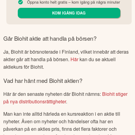
Öppna konto helt gratis – kom igång på några minuter
KOM IGÅNG IDAG
Går
Biohit
aktie att handla på börsen?
Ja,
Biohit
är börsnoterade
i Finland
, vilket innebär att deras
aktier går att handla på börsen.
Här
kan du se aktuell
aktiekurs för
Biohit
.
Vad har hänt med
Biohit
aktien?
Här är den senaste nyheten där
Biohit
nämns:
Biohit stiger
på nya distributionsrättigheter
.
Man kan inte alltid härleda en kursreaktion i en aktie till
nyheter. Även om nyheter och händelser ofta har en
påverkan på en akties pris, finns det flera faktorer och