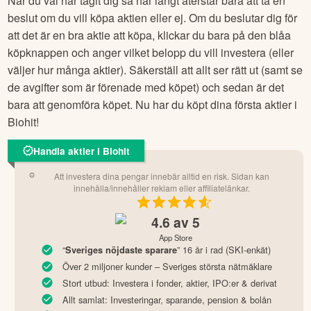
När du väl har tagit dig så här långt återstår bara att ta en
beslut om du vill köpa aktien eller ej. Om du beslutar dig för
att det är en bra aktie att köpa, klickar du bara på den blåa
köpknappen och anger vilket belopp du vill investera (eller
väljer hur många aktier). Säkerställ att allt ser rätt ut (samt se
de avgifter som är förenade med köpet) och sedan är det
bara att genomföra köpet. Nu har du köpt dina första aktier i
Biohit
!
Handla aktier i Biohit
Att investera dina pengar innebär alltid en risk. Sidan kan
innehålla/innehåller reklam eller affiliatelänkar.
4.6
av 5
App Store
“
” 16 år i rad (SKI-enkät)
Sveriges nöjdaste sparare
Över 2 miljoner kunder – Sveriges största nätmäklare
Stort utbud: Investera i fonder, aktier, IPO:er & derivat
Allt samlat: Investeringar, sparande, pension & bolån