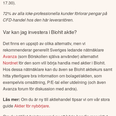
17.30).
72% av alla icke-professionella kunder förlorar pengar på
CFD-handel hos den här leverantören.
Var kan jag investera i
Biohit
aktie?
Det finns en uppsjö av olika alternativ, men vi
rekommenderar generellt Sveriges ledande nätmäklare
Avanza
(som Börskollen själva använder) alternativt
Nordnet
för den som vill börja handla med aktier i
Biohit
.
Hos dessa nätmäklare kan du även se
Biohit
aktiekurs samt
hitta ytterligare bra information om bolaget/aktien, som
exempelvis omsättning, P/E-tal eller utdelning (och även
Avanza forum för diskussion med andra).
Läs mer:
Om du är ny till aktiehandel tipsar vi om vår stora
guide
Aktier för nybörjare
.