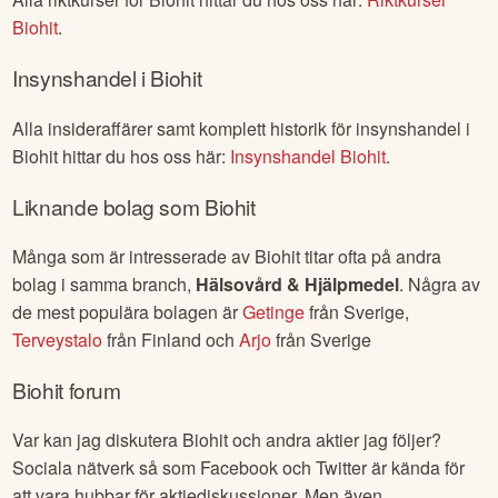
Biohit
.
Insynshandel i
Biohit
Alla insideraffärer samt komplett historik för insynshandel i
Biohit
hittar du hos oss här:
Insynshandel
Biohit
.
Liknande bolag som
Biohit
Många som är intresserade av
Biohit
titar ofta på andra
bolag i samma branch,
Hälsovård & Hjälpmedel
. Några av
de mest populära bolagen är
Getinge
från
Sverige
,
Terveystalo
från
Finland
och
Arjo
från
Sverige
Biohit
forum
Var kan jag diskutera
Biohit
och andra aktier jag följer?
Sociala nätverk så som Facebook och Twitter är kända för
att vara hubbar för aktiediskussioner. Men även