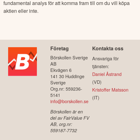
fundamental analys för att komma fram till om du vill köpa
aktien eller inte.
Företag
Kontakta oss
Börskollen Sverige
Ansvariga för
AB
tjänsten:
Ekvägen 6
Daniel Åstrand
141 30 Huddinge
(VD)
Sverige
Org.nr: 559236-
Kristoffer Matsson
5141
(IT)
info@borskollen.se
Börskollen är en
del av FairValue FV
AB, org.nr:
559187-7732