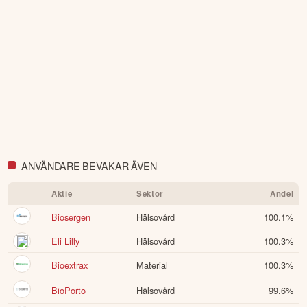
ANVÄNDARE BEVAKAR ÄVEN
Aktie
Sektor
Andel
Biosergen
Hälsovård
100.1
%
Eli Lilly
Hälsovård
100.3
%
Bioextrax
Material
100.3
%
BioPorto
Hälsovård
99.6
%