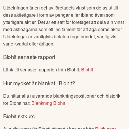
Utdelningen är en del av företagets vinst som delas ut till
dess aktieägare i form av pengar eller ibland även som
ytterligare aktier. Det är ett sätt för företaget att dela sin vinst
med aktieägarna som ett incitament för att äga deras aktier.
Utdelningar är vanligtvis betalda regelbundet, vanligtvis
varje kvartal eller årligen.
Biohit
senaste rapport
Länk till senaste rapporten från
Biohit
:
Biohit
Hur mycket är blankat i
Biohit
?
Du hittar alla nuvarande blankningspositioner och historik
för
Biohit
här:
Blankning
Biohit
Biohit
riktkurs
Alla riktkurser för
Biohit
hittar du hos oss här:
Riktkurser