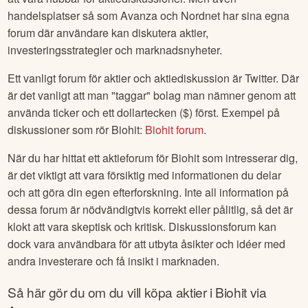
handelsplatser så som Avanza och Nordnet har sina egna
forum där användare kan diskutera aktier,
investeringsstrategier och marknadsnyheter.
Ett vanligt forum för aktier och aktiediskussion är Twitter. Där
är det vanligt att man "taggar" bolag man nämner genom att
använda ticker och ett dollartecken ($) först. Exempel på
diskussioner som rör
Biohit
:
Biohit
forum
.
När du har hittat ett aktieforum för
Biohit
som intresserar dig,
är det viktigt att vara försiktig med informationen du delar
och att göra din egen efterforskning. Inte all information på
dessa forum är nödvändigtvis korrekt eller pålitlig, så det är
klokt att vara skeptisk och kritisk. Diskussionsforum kan
dock vara användbara för att utbyta åsikter och idéer med
andra investerare och få insikt i marknaden.
Så här gör du om du vill köpa aktier i
Biohit
via