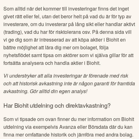
Som alltid när det kommer till investeringar finns det inget
givet rätt eller fel, utan det beror helt på vad du är för typ av
investerare, om du investerar på lång sikt eller handlar aktivt
(trading), vad du har för risktolerans osv. På denna sida vill
vi ge dig som är intresserad av att köpa aktier i
Biohit
en
bättre möjlighet att lära dig mer om bolaget, följa
nyhetsflödet samt tipsa om aktörer som vi själva gillar för att
fortsätta analysera och handla aktier i
Biohit
.
Vi understryker att alla investeringar är förenade med risk
och att historisk avkastning inte är någon garanti för framtida
avkastning. Gör alltid din egen analys!
Har
Biohit
utdelning och direktavkastning?
Som vi tipsade om ovan finner du mer information om
Biohit
utdelning via exempelvis Avanza eller Börsdata där du kan
finna mer omfattande historik och jämföra med andra bolag.