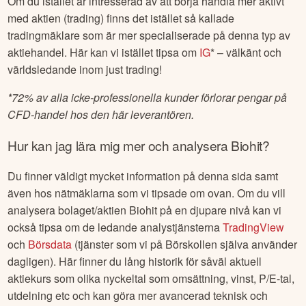
Om du istället är intresserad av att börja handla mer aktivt
med aktien (trading) finns det istället så kallade
tradingmäklare som är mer specialiserade på denna typ av
aktiehandel. Här kan vi istället tipsa om
IG
* – välkänt och
världsledande inom just trading!
*
72% av alla icke-professionella kunder förlorar pengar på
CFD-handel hos den här leverantören.
Hur kan jag lära mig mer och analysera
Biohit
?
Du finner väldigt mycket information på denna sida samt
även hos nätmäklarna som vi tipsade om ovan. Om du vill
analysera bolaget/aktien
Biohit
på en djupare nivå kan vi
också tipsa om de ledande analystjänsterna
TradingView
och
Börsdata
(tjänster som vi på Börskollen själva använder
dagligen). Här finner du lång historik för såväl aktuell
aktiekurs som olika nyckeltal som omsättning, vinst, P/E-tal,
utdelning etc och kan göra mer avancerad teknisk och