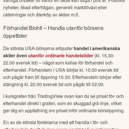
vanliga orsaker till varför en aktie kan stiga i pris är: Positiva
nyheter, ökad efterfrågan, generell marktillväxt eller
utdelningar och återköp av aktier m.fl.
Förhandel
Biohit
– Handla utanför börsens
öppettider
De största USA-börserna erbjuder
handel i amerikanska
aktier även
utanför ordinarie handelstider
(kl. 15.30-
22.00 svensk tid) – något som kallas för förhandel och
efterhandel. Förhandeln i USA börjar kl. 10.00 svensk tid
och pågår fram till öppning 15.30. Efterhandeln börjar efter
stängning kl. 22.00 svensk tid och pågår till 02.00.
I kursgrafen från TradingView ovan kan du se priset för- och
efterhandel direkt i grafen, som en skuggad grå linje, vilket
ger dig en uppfattning om priset inför ordinarie börsöppning.
En av de största fördelarna med att handla i för- och