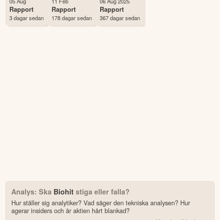
05 Aug
11 Feb
06 Aug 2025
Första handelsdag
17 Jun 1999
Rapport
Rapport
Rapport
3 dagar sedan
178 dagar sedan
367 dagar sedan
Antal ägare Avanza
17 st
Antal ägare Nordnet
2,371 st
Källa:
Börsdata
Analys: Ska
Biohit
stiga eller falla?
Hur ställer sig analytiker? Vad säger den tekniska analysen? Hur
agerar insiders och är aktien hårt blankad?