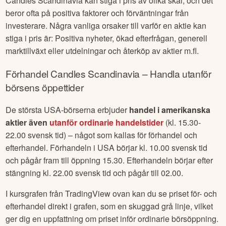
Candles Scandinavia
kan stiga i pris av olika skäl, och det
beror ofta på positiva faktorer och förväntningar från
investerare. Några vanliga orsaker till varför en aktie kan
stiga i pris är: Positiva nyheter, ökad efterfrågan, generell
marktillväxt eller utdelningar och återköp av aktier m.fl.
Förhandel
Candles Scandinavia
– Handla utanför
börsens öppettider
De största USA-börserna erbjuder
handel i amerikanska
aktier även
utanför ordinarie handelstider
(kl. 15.30-
22.00 svensk tid) – något som kallas för förhandel och
efterhandel. Förhandeln i USA börjar kl. 10.00 svensk tid
och pågår fram till öppning 15.30. Efterhandeln börjar efter
stängning kl. 22.00 svensk tid och pågår till 02.00.
I kursgrafen från TradingView ovan kan du se priset för- och
efterhandel direkt i grafen, som en skuggad grå linje, vilket
ger dig en uppfattning om priset inför ordinarie börsöppning.