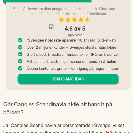
Att investera dina pengar innebär alltid en risk. Sidan kan
innehålla/innehåller reklam eller affiliatelänkar.
4.6
av 5
App Store
“
” 16 år i rad (SKI-enkät)
Sveriges nöjdaste sparare
Över 2 miljoner kunder – Sveriges största nätmäklare
Stort utbud: Investera i fonder, aktier, IPO:er & derivat
Allt samlat: Investeringar, sparande, pension & bolån
Öppna konto helt gratis – kom igång på några minuter
KOM IGÅNG IDAG
Går
Candles Scandinavia
aktie att handla på
börsen?
Ja,
Candles Scandinavia
är börsnoterade
i Sverige
, vilket
innebär att deras aktier går att handla på börsen.
Här
kan du