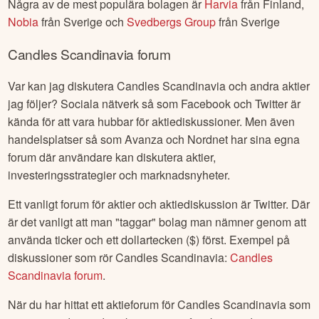
Några av de mest populära bolagen är
Harvia
från
Finland
,
Nobia
från
Sverige
och
Svedbergs Group
från
Sverige
Candles Scandinavia
forum
Var kan jag diskutera
Candles Scandinavia
och andra aktier
jag följer? Sociala nätverk så som Facebook och Twitter är
kända för att vara hubbar för aktiediskussioner. Men även
handelsplatser så som Avanza och Nordnet har sina egna
forum där användare kan diskutera aktier,
investeringsstrategier och marknadsnyheter.
Ett vanligt forum för aktier och aktiediskussion är Twitter. Där
är det vanligt att man "taggar" bolag man nämner genom att
använda ticker och ett dollartecken ($) först. Exempel på
diskussioner som rör
Candles Scandinavia
:
Candles
Scandinavia
forum
.
När du har hittat ett aktieforum för
Candles Scandinavia
som