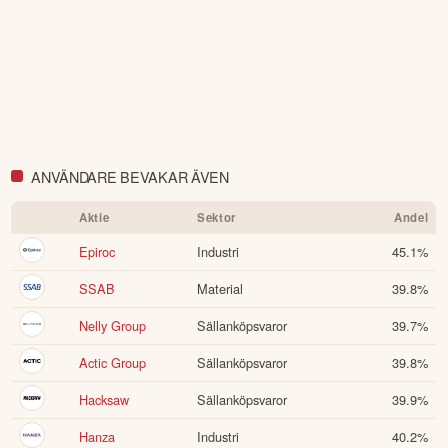
därför innehålla förenklingar eller sakna viss information.
Innehållet ska inte ses som investeringsråd eller personlig
rådgivning. Ta alltid del av bolagets fullständiga kvartalsrapport
innan du fattar investeringsbeslut. Historisk avkastning är ingen
garanti för framtida avkastning.
Skulle du upptäcka fel eller
andra förbättringsförslag i materialet är du välkommen att
kontakta oss
.
ANVÄNDARE BEVAKAR ÄVEN
Öppna rapport (PDF)
Aktie
Sektor
Andel
Epiroc
Industri
45.1
%
SSAB
Material
39.8
%
Nelly Group
Sällanköpsvaror
39.7
%
Actic Group
Sällanköpsvaror
39.8
%
Hacksaw
Sällanköpsvaror
39.9
%
Hanza
Industri
40.2
%