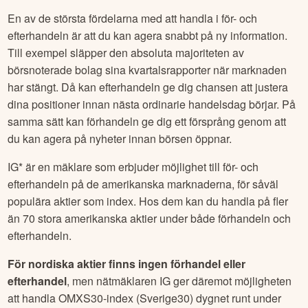
En av de största fördelarna med att handla i för- och
efterhandeln är att du kan agera snabbt på ny information.
Till exempel släpper den absoluta majoriteten av
börsnoterade bolag sina kvartalsrapporter när marknaden
har stängt. Då kan efterhandeln ge dig chansen att justera
dina positioner innan nästa ordinarie handelsdag börjar. På
samma sätt kan förhandeln ge dig ett försprång genom att
du kan agera på nyheter innan börsen öppnar.
IG* är en mäklare som erbjuder möjlighet till för- och
efterhandeln på de amerikanska marknaderna, för såväl
populära aktier som index. Hos dem kan du handla på fler
än 70 stora amerikanska aktier under både förhandeln och
efterhandeln.
För nordiska aktier finns ingen förhandel eller
efterhandel
, men nätmäklaren IG ger däremot möjligheten
att handla OMXS30-index (Sverige30) dygnet runt under