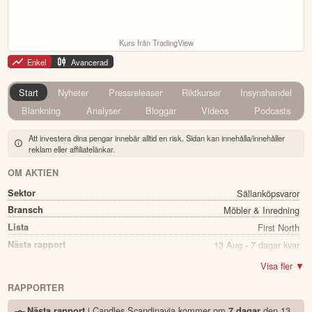
Kurs från TradingView
Enkel
Avancerad
Start
Nyheter
Pressreleaser
Riktkurser
Insynshandel
Blankning
Analyser
Bloggar
Videos
Podcasts
Att investera dina pengar innebär alltid en risk. Sidan kan innehålla/innehåller
reklam eller affiliatelänkar.
OM AKTIEN
Sektor
Sällanköpsvaror
Bransch
Möbler & Inredning
Lista
First North
Nästa rapport
13 Aug - 7 dagar kvar
Utdelning
Nej
Visa fler ▼
Namn
Candles Scandinavia
RAPPORTER
Ticker
CANDLE B
i Candles Scandinavia kommer
om
den
13
Nästa rapport
7 dagar