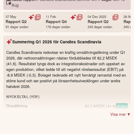
Status
Noterad
Aug
Land
Sverige
Första handelsdag
07 Nov 2021
07 May
11 Feb
04 Dec 2025
26 Aug
Rapport
Q2
Rapport
Q4
Rapport
Q2
Rapp
Antal ägare Avanza
981 st
91 dagar sedan
176 dagar sedan
245 dagar sedan
345 da
Antal ägare Nordnet
329 st
Källa:
Börsdata
Summering
Q1 2026
för
Candles Scandinavia
Candles Scandinavia redovisar en kraftig omsättningsökning under Q1
2026, där nettoomsättningen nästan fördubblades till 82,2 MSEK
(41,6). Resultatet tyngs dock av integrationskostnader och uppstart av
egen produktion, vilket ledde till ett negativt rörelseresultat (EBIT) på
-8,9 MSEK (-0,3). Bolaget tecknade ett nytt femårigt ramavtal med en
större kund och ser positivt på lönsamhetsutvecklingen under andra
halvåret 2026.
NYCKELTAL (YOY)
82,2 MSEK
(41,6)
Omsättning
97.6
%
Visa mer ▼
−8,9 MSEK
(−0,3)
Resultat
−2,3 MSEK
(0,9)
EBITDA
−3 %
(2)
EBITDA-marginal
-5.0