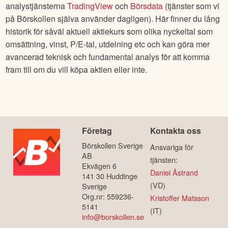
analystjänsterna
TradingView
och
Börsdata
(tjänster som vi
på Börskollen själva använder dagligen). Här finner du lång
historik för såväl aktuell aktiekurs som olika nyckeltal som
omsättning, vinst, P/E-tal, utdelning etc och kan göra mer
avancerad teknisk och fundamental analys för att komma
fram till om du vill köpa aktien eller inte.
Företag
Kontakta oss
Börskollen Sverige
Ansvariga för
AB
tjänsten:
Ekvägen 6
Daniel Åstrand
141 30 Huddinge
(VD)
Sverige
Org.nr: 559236-
Kristoffer Matsson
5141
(IT)
info@borskollen.se