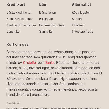
Kreditkort
Lån
Alternativt
Bästa kreditkortet
Bästa lånen
Köpa krypto
Kreditkort för resor
Billiga lån
Bitcoin
Kreditkort med bonus
Lån med låg ränta
Ethereum
Bensinkort
Samla lån
Investera i guld
Kort om oss
Börskollen är en prisvinnande nyhetstidning och tjänst för
börsintresserade som grundades 2015. Idag drivs tjänsten
primärt av
Kristoffer
och
Daniel
. Båda har stor erfarenhet av
börsen, aktier, investeringar, privatekonomi, företagande och
motorrelaterat – ämnen som det frekvent skrivs nyheter om till
Börskollens växande skara läsare. Nyhetsappen som finns
tillgänglig, kostnadsfritt, har under åren laddats ner
hundratusentals gånger och med ett användarbetyg som är
bland de bästa i branschen.
Disclaimer
Börskollen Sverige AB ("Börskollen") är inte finansiella rådgivare, står inte under