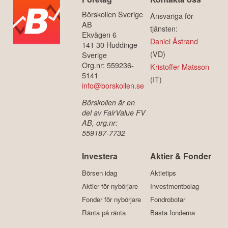
Börskollen Sverige
Ansvariga för
AB
tjänsten:
Ekvägen 6
Daniel Åstrand
141 30 Huddinge
(VD)
Sverige
Org.nr: 559236-
Kristoffer Matsson
5141
(IT)
info@borskollen.se
Börskollen är en
del av FairValue FV
AB, org.nr:
559187-7732
Investera
Aktier & Fonder
Börsen idag
Aktietips
Aktier för nybörjare
Investmentbolag
Fonder för nybörjare
Fondrobotar
Ränta på ränta
Bästa fonderna