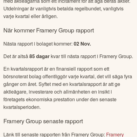
med aktieägarna som ett incitament för att äga deras aktier.
Utdelningar är vanligtvis betalda regelbundet, vanligtvis
varje kvartal eller årligen.
När kommer
Framery Group
rapport
Nästa rapport i bolaget kommer:
02 Nov
.
Det är altså
85
dagar
kvar till nästa rapport i
Framery Group
.
En kvartalsrapport är en finansiell rapport som ett
börsnoterat bolag offentliggör varje kvartal, det vill säga fyra
gånger om året. Syftet med en kvartalsrapport är att ge
aktieägare, investerare och allmänheten en insikt i
företagets ekonomiska prestation under den senaste
kvartalsperioden.
Framery Group
senaste rapport
Länk till senaste rapporten från
Framery Group
:
Framery