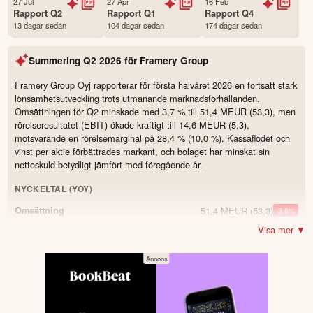
27 Jul
27 Apr
16 Feb
Status
Noterad
Rapport
Q2
Rapport
Q1
Rapport
Q4
13 dagar sedan
104 dagar sedan
174 dagar sedan
Land
Finland
Första handelsdag
01 Dec 2025
Summering
Q2 2026
för
Framery Group
Antal ägare Avanza
24 st
Antal ägare Nordnet
5,680 st
Framery Group Oyj rapporterar för första halvåret 2026 en fortsatt stark
lönsamhetsutveckling trots utmanande marknadsförhållanden.
Källa:
Börsdata
Omsättningen för Q2 minskade med 3,7 % till 51,4 MEUR (53,3), men
rörelseresultatet (EBIT) ökade kraftigt till 14,6 MEUR (5,3),
motsvarande en rörelsemarginal på 28,4 % (10,0 %). Kassaflödet och
vinst per aktie förbättrades markant, och bolaget har minskat sin
nettoskuld betydligt jämfört med föregående år.
NYCKELTAL (YOY)
51,4 MEUR
(53,3)
Omsättning
-3.6
%
Visa mer ▼
14,6 MEUR
(5,3)
Resultat
175.5
%
14,4 MEUR
(7,5)
Operativt kassaflöde
92.0
%
106,2 %
(65,4)
Kassaflödeseffektivitet
40.8
28,4 %
(10)
Rörelsemarginal (EBIT-marginal)
18.4