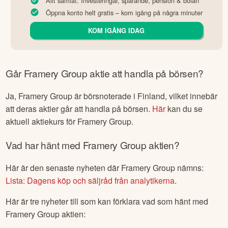
Allt samlat: Investeringar, sparande, pension & bolån
Öppna konto helt gratis – kom igång på några minuter
KOM IGÅNG IDAG
Går
Framery Group
aktie att handla på börsen?
Ja,
Framery Group
är börsnoterade
i Finland
, vilket innebär
att deras aktier går att handla på börsen.
Här
kan du se
aktuell aktiekurs för
Framery Group
.
Vad har hänt med
Framery Group
aktien?
Här är den senaste nyheten där
Framery Group
nämns:
Lista: Dagens köp och säljråd från analytikerna
.
Här är tre nyheter till som kan förklara vad som hänt med
Framery Group
aktien: