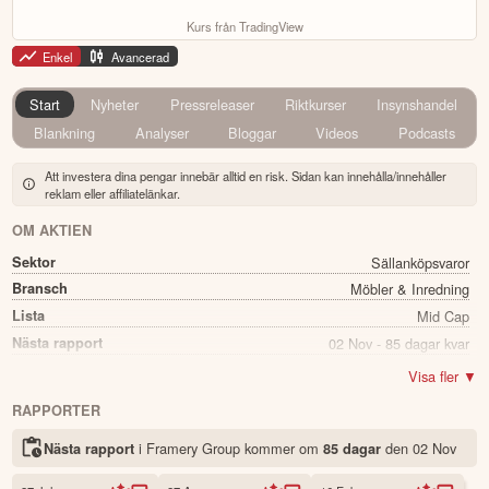
Kurs från TradingView
Enkel
Avancerad
Start
Nyheter
Pressreleaser
Riktkurser
Insynshandel
Blankning
Analyser
Bloggar
Videos
Podcasts
Att investera dina pengar innebär alltid en risk. Sidan kan innehålla/innehåller
reklam eller affiliatelänkar.
OM AKTIEN
Sektor
Sällanköpsvaror
Bransch
Möbler & Inredning
Lista
Mid Cap
Nästa rapport
02 Nov - 85 dagar kvar
Utdelning
Ja
Visa fler ▼
Direkavkastning
3.54%
RAPPORTER
Utdelning summa
0.23
i Framery Group kommer
om
den
02 Nov
Nästa rapport
85 dagar
Namn
Framery Group
Ticker
FRAMERY