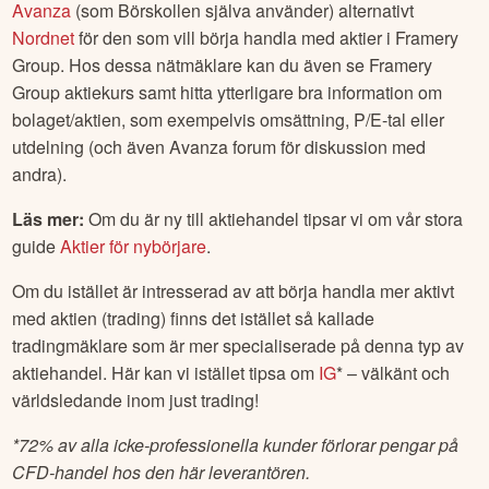
Avanza
(som Börskollen själva använder) alternativt
Nordnet
för den som vill börja handla med aktier i
Framery
Group
. Hos dessa nätmäklare kan du även se
Framery
Group
aktiekurs samt hitta ytterligare bra information om
bolaget/aktien, som exempelvis omsättning, P/E-tal eller
utdelning (och även Avanza forum för diskussion med
andra).
Läs mer:
Om du är ny till aktiehandel tipsar vi om vår stora
guide
Aktier för nybörjare
.
Om du istället är intresserad av att börja handla mer aktivt
med aktien (trading) finns det istället så kallade
tradingmäklare som är mer specialiserade på denna typ av
aktiehandel. Här kan vi istället tipsa om
IG
* – välkänt och
världsledande inom just trading!
*
72% av alla icke-professionella kunder förlorar pengar på
CFD-handel hos den här leverantören.