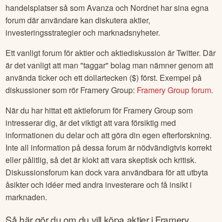
handelsplatser så som Avanza och Nordnet har sina egna
forum där användare kan diskutera aktier,
investeringsstrategier och marknadsnyheter.
Ett vanligt forum för aktier och aktiediskussion är Twitter. Där
är det vanligt att man "taggar" bolag man nämner genom att
använda ticker och ett dollartecken ($) först. Exempel på
diskussioner som rör
Framery Group
:
Framery Group
forum
.
När du har hittat ett aktieforum för
Framery Group
som
intresserar dig, är det viktigt att vara försiktig med
informationen du delar och att göra din egen efterforskning.
Inte all information på dessa forum är nödvändigtvis korrekt
eller pålitlig, så det är klokt att vara skeptisk och kritisk.
Diskussionsforum kan dock vara användbara för att utbyta
åsikter och idéer med andra investerare och få insikt i
marknaden.
Så här gör du om du vill köpa aktier i
Framery