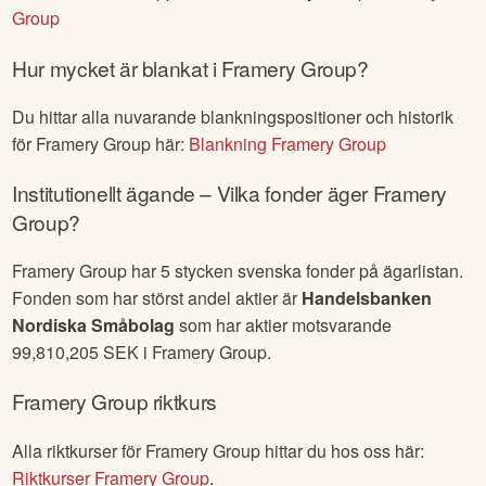
Group
Hur mycket är blankat i
Framery Group
?
Du hittar alla nuvarande blankningspositioner och historik
för
Framery Group
här:
Blankning
Framery Group
Institutionellt ägande – Vilka fonder äger
Framery
Group
?
Framery Group
har
5
stycken svenska fonder på ägarlistan.
Fonden som har störst andel aktier är
Handelsbanken
Nordiska Småbolag
som har aktier motsvarande
99,810,205
SEK i
Framery Group
.
Framery Group
riktkurs
Alla riktkurser för
Framery Group
hittar du hos oss här:
Riktkurser
Framery Group
.