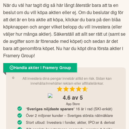
När du väl har tagit dig så här långt återstår bara att ta en
beslut om du vill köpa aktien eller ej. Om du beslutar dig för
att det är en bra aktie att köpa, klickar du bara på den blåa
köpknappen och anger vilket belopp du vill investera (eller
väljer hur många aktier). Säkerställ att allt ser rätt ut (samt se
de avgifter som är förenade med köpet) och sedan är det
bara att genomföra köpet. Nu har du köpt dina första aktier i
Framery Group
!
Handla aktier i Framery Group
Att investera dina pengar innebär alltid en risk. Sidan kan
innehålla/innehåller reklam eller affiliatelänkar.
4.6
av 5
App Store
“
” 16 år i rad (SKI-enkät)
Sveriges nöjdaste sparare
Över 2 miljoner kunder – Sveriges största nätmäklare
Stort utbud: Investera i fonder, aktier, IPO:er & derivat