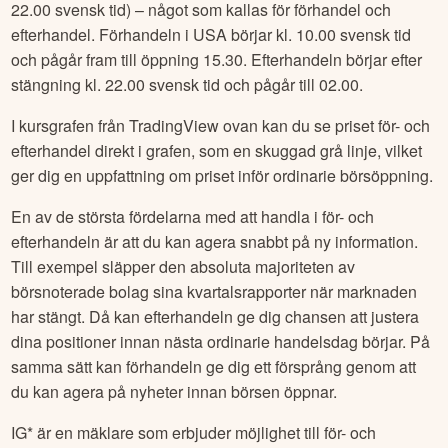
22.00 svensk tid) – något som kallas för förhandel och
efterhandel. Förhandeln i USA börjar kl. 10.00 svensk tid
och pågår fram till öppning 15.30. Efterhandeln börjar efter
stängning kl. 22.00 svensk tid och pågår till 02.00.
I kursgrafen från TradingView ovan kan du se priset för- och
efterhandel direkt i grafen, som en skuggad grå linje, vilket
ger dig en uppfattning om priset inför ordinarie börsöppning.
En av de största fördelarna med att handla i för- och
efterhandeln är att du kan agera snabbt på ny information.
Till exempel släpper den absoluta majoriteten av
börsnoterade bolag sina kvartalsrapporter när marknaden
har stängt. Då kan efterhandeln ge dig chansen att justera
dina positioner innan nästa ordinarie handelsdag börjar. På
samma sätt kan förhandeln ge dig ett försprång genom att
du kan agera på nyheter innan börsen öppnar.
IG* är en mäklare som erbjuder möjlighet till för- och