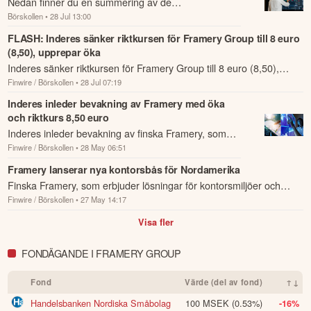
Nedan finner du en summering av de
tekemiseen, joka on omassa kontrollissamme: jatkamme aktiivista 
Börskollen
• 28 Jul 13:00
analysrekommendationer och riktkursförändringar
työtä kaikilla markkina-alueilla ja tuemme asiakkaitamme optimaalisten 
työympäristöjen luomisessa. Hyödynnämme Yhdysvaltain uutta 
som har rapporterats om idag den 28 juli.
FLASH: Inderes sänker riktkursen för Framery Group till 8 euro
tuotantokapasiteettia kilpailukykymme vahvistamiseen ja varmistamme 
(8,50), upprepar öka
organisaatiomme kyvyn reagoida ketterästi markkinakentän muutoksiin.

Inderes sänker riktkursen för Framery Group till 8 euro (8,50),
Finwire / Börskollen
• 28 Jul 07:19
upprepar öka.
Samu Hällfors

Toimitusjohtaja, Framery Group Plc
Inderes inleder bevakning av Framery med öka
och riktkurs 8,50 euro
Inderes inleder bevakning av finska Framery, som
Denna summering har tagits fram med hjälp av AI och kan
därför innehålla förenklingar eller sakna viss information.
Finwire / Börskollen
• 28 May 06:51
erbjuder lösningar för kontorsmiljöer och
Innehållet ska inte ses som investeringsråd eller personlig
hybridarbete, med rekommendationen öka och en
Framery lanserar nya kontorsbås för Nordamerika
rådgivning. Ta alltid del av bolagets fullständiga kvartalsrapport
Finska Framery, som erbjuder lösningar för kontorsmiljöer och
rik...
innan du fattar investeringsbeslut. Historisk avkastning är ingen
garanti för framtida avkastning.
Skulle du upptäcka fel eller
Finwire / Börskollen
• 27 May 14:17
hybridarbete, lanserar den nya produktlinjen Gradus för USA och
andra förbättringsförslag i materialet är du välkommen att
Kanada.
Visa fler
kontakta oss
.
FONDÄGANDE I FRAMERY GROUP
Öppna rapport (PDF)
Fond
Värde (del av fond)
↑↓
Handelsbanken Nordiska Småbolag
100 MSEK
(0.53%)
-16%