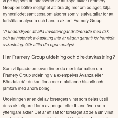
vi ge dig som är intresserad av att köpa aktier i
Framery
Group
en bättre möjlighet att lära dig mer om bolaget, följa
nyhetsflödet samt tipsa om aktörer som vi själva gillar för att
fortsätta analysera och handla aktier i
Framery Group
.
Vi understryker att alla investeringar är förenade med risk
och att historisk avkastning inte är någon garanti för framtida
avkastning. Gör alltid din egen analys!
Har
Framery Group
utdelning och direktavkastning?
Som vi tipsade om ovan finner du mer information om
Framery Group
utdelning via exempelvis Avanza eller
Börsdata där du kan finna mer omfattande historik och
jämföra med andra bolag.
Utdelningen är en del av företagets vinst som delas ut till
dess aktieägare i form av pengar eller ibland även som
ytterligare aktier. Det är ett sätt för företaget att dela sin vinst