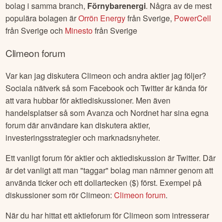
Insynshandel i
Climeon
Alla insideraffärer samt komplett historik för insynshandel i
Climeon
hittar du hos oss här:
Insynshandel
Climeon
.
Liknande bolag som
Climeon
Många som är intresserade av
Climeon
titar ofta på andra
bolag i samma branch,
Förnybarenergi
. Några av de mest
populära bolagen är
Orrön Energy
från
Sverige
,
PowerCell
från
Sverige
och
Minesto
från
Sverige
Climeon
forum
Var kan jag diskutera
Climeon
och andra aktier jag följer?
Sociala nätverk så som Facebook och Twitter är kända för
att vara hubbar för aktiediskussioner. Men även
handelsplatser så som Avanza och Nordnet har sina egna