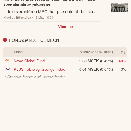
garanti för framtida avkastning.
Skulle du upptäcka fel eller
svenska aktier påverkas
andra förbättringsförslag i materialet är du välkommen att
Indexleverantören MSCI har presenterat den senaste
kontakta oss
.
Finwire / Börskollen
• 13 May 10:04
avstämningen med förändringar i sina index.
Visa fler
Öppna rapport (PDF)
FONDÄGANDE I CLIMEON
Fond
Värde (del av fond)
↑↓
Nowo Global Fund
2.60 MSEK
(0.42%)
-40%
PLUS Teknologi Sverige Index
0.01 MSEK
(0.04%)
0%
* Svenska fonder exkl. specialfonder.