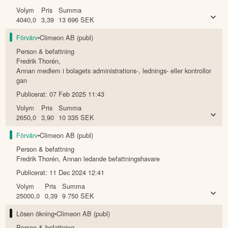
Förvärv
•
Climeon AB (publ)
Person & befattning
Fredrik Thorén
,
Annan medlem i bolagets administrations-, lednings- eller kontrollor
gan
Publicerat:
25 Feb 2025 17:32
Volym
Pris
Summa
4040,0
3,39
13 696
SEK
Förvärv
•
Climeon AB (publ)
Person & befattning
Fredrik Thorén
,
Annan medlem i bolagets administrations-, lednings- eller kontrollor
gan
Publicerat:
07 Feb 2025 11:43
Volym
Pris
Summa
2650,0
3,90
10 335
SEK
Förvärv
•
Climeon AB (publ)
Person & befattning