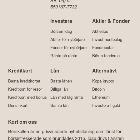
Ansvariga för
AB
tjänsten:
Ekvägen 6
Daniel Åstrand
141 30 Huddinge
(VD)
Sverige
Org.nr: 559236-
Kristoffer Matsson
5141
(IT)
info@borskollen.se
Börskollen är en
del av FairValue FV
AB, org.nr:
559187-7732
Investera
Aktier & Fonder
Börsen idag
Aktietips
Aktier för nybörjare
Investmentbolag
Fonder för nybörjare
Fondrobotar
Ränta på ränta
Bästa fonderna
Kreditkort
Lån
Alternativt