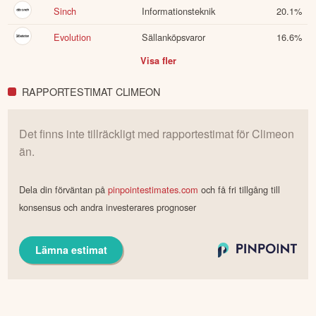
PowerCell
Kraftförsörjning
20.3
%
Volvo
Industri
20.3
%
Sinch
Informationsteknik
20.1
%
Evolution
Sällanköpsvaror
16.6
%
Visa fler
RAPPORTESTIMAT CLIMEON
Det finns inte tillräckligt med rapportestimat för
Climeon
än.
Dela din förväntan på
pinpointestimates.com
och få fri tillgång till
konsensus och andra investerares prognoser
Lämna estimat