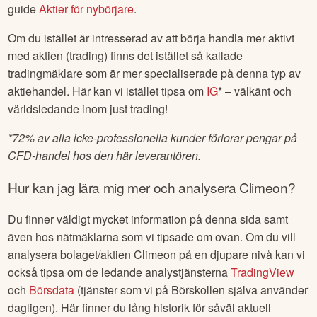
rekommenderar generellt Sveriges ledande nätmäklare
Avanza
(som Börskollen själva använder) alternativt
Nordnet
för den som vill börja handla med aktier i
Climeon
.
Hos dessa nätmäklare kan du även se
Climeon
aktiekurs
samt hitta ytterligare bra information om bolaget/aktien, som
exempelvis omsättning, P/E-tal eller utdelning (och även
Avanza forum för diskussion med andra).
Läs mer:
Om du är ny till aktiehandel tipsar vi om vår stora
guide
Aktier för nybörjare
.
Om du istället är intresserad av att börja handla mer aktivt
med aktien (trading) finns det istället så kallade
tradingmäklare som är mer specialiserade på denna typ av
aktiehandel. Här kan vi istället tipsa om
IG
* – välkänt och
världsledande inom just trading!
*
72% av alla icke-professionella kunder förlorar pengar på
CFD-handel hos den här leverantören.