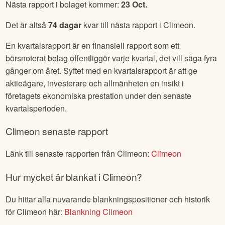
Utdelningen är en del av företagets vinst som delas ut till
dess aktieägare i form av pengar eller ibland även som
ytterligare aktier. Det är ett sätt för företaget att dela sin vinst
med aktieägarna som ett incitament för att äga deras aktier.
Utdelningar är vanligtvis betalda regelbundet, vanligtvis
varje kvartal eller årligen.
När kommer
Climeon
rapport
Nästa rapport i bolaget kommer:
23 Oct
.
Det är altså
74
dagar
kvar till nästa rapport i
Climeon
.
En kvartalsrapport är en finansiell rapport som ett
börsnoterat bolag offentliggör varje kvartal, det vill säga fyra
gånger om året. Syftet med en kvartalsrapport är att ge
aktieägare, investerare och allmänheten en insikt i
företagets ekonomiska prestation under den senaste
kvartalsperioden.