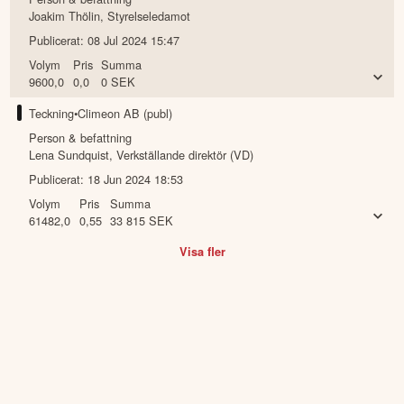
Fredrik Thorén
,
Annan ledande befattningshavare
Publicerat:
11 Dec 2024 12:41
Volym
Pris
Summa
25000,0
0,39
9 750
SEK
Lösen ökning
•
Climeon AB (publ)
Person & befattning
Joakim Thölin
,
Styrelseledamot
Publicerat:
08 Jul 2024 15:47
Volym
Pris
Summa
9600,0
0,0
0
SEK
Teckning
•
Climeon AB (publ)
Person & befattning
Lena Sundquist
,
Verkställande direktör (VD)
Publicerat:
18 Jun 2024 18:53
Volym
Pris
Summa
61482,0
0,55
33 815
SEK
Visa fler