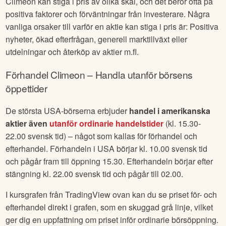
många faktorer. Några vanliga orsaker till varför en aktie kan
sjunka i pris är: Negativa nyheter, branschspecifika
händelser, ändrat investerarsentiment eller vinsthemtagning
m.fl.
Varför stiger
Climeon
aktien - är den
undervärderad?
Climeon
kan stiga i pris av olika skäl, och det beror ofta på
positiva faktorer och förväntningar från investerare. Några
vanliga orsaker till varför en aktie kan stiga i pris är: Positiva
nyheter, ökad efterfrågan, generell marktillväxt eller
utdelningar och återköp av aktier m.fl.
Förhandel
Climeon
– Handla utanför börsens
öppettider
De största USA-börserna erbjuder
handel i amerikanska