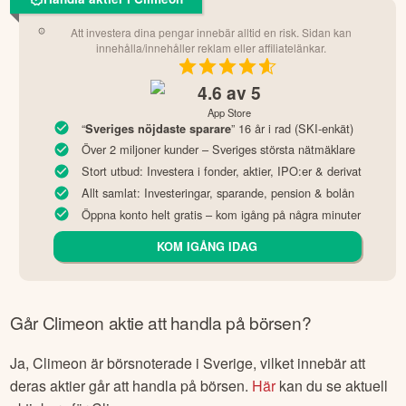
beslut om du vill köpa aktien eller ej. Om du beslutar dig för
att det är en bra aktie att köpa, klickar du bara på den blåa
köpknappen och anger vilket belopp du vill investera (eller
väljer hur många aktier). Säkerställ att allt ser rätt ut (samt se
de avgifter som är förenade med köpet) och sedan är det
bara att genomföra köpet. Nu har du köpt dina första aktier i
Climeon
!
Handla aktier i Climeon
Att investera dina pengar innebär alltid en risk. Sidan kan
innehålla/innehåller reklam eller affiliatelänkar.
4.6
av 5
App Store
“
” 16 år i rad (SKI-enkät)
Sveriges nöjdaste sparare
Över 2 miljoner kunder – Sveriges största nätmäklare
Stort utbud: Investera i fonder, aktier, IPO:er & derivat
Allt samlat: Investeringar, sparande, pension & bolån
Öppna konto helt gratis – kom igång på några minuter