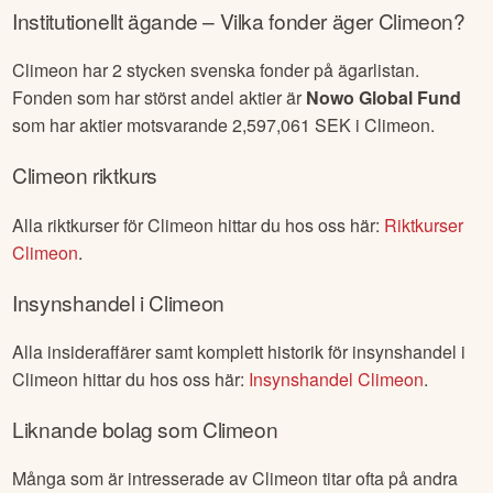
Climeon
senaste rapport
Länk till senaste rapporten från
Climeon
:
Climeon
Hur mycket är blankat i
Climeon
?
Du hittar alla nuvarande blankningspositioner och historik
för
Climeon
här:
Blankning
Climeon
Institutionellt ägande – Vilka fonder äger
Climeon
?
Climeon
har
2
stycken svenska fonder på ägarlistan.
Fonden som har störst andel aktier är
Nowo Global Fund
som har aktier motsvarande
2,597,061
SEK i
Climeon
.
Climeon
riktkurs
Alla riktkurser för
Climeon
hittar du hos oss här:
Riktkurser
Climeon
.