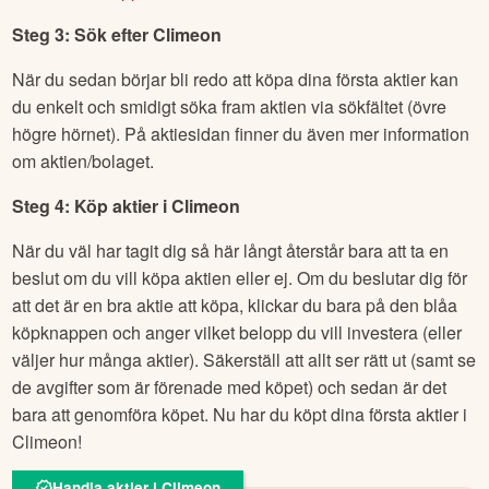
ett ISK hos Avanza när du har loggat in på ditt konto.
Läs mer och öppna ISK hos Avanza
OBS! Om du har tänkt att handla mycket med utländska
aktier kan istället en Kapitalförsäkring (KF) vara att föredra.
Beskattning och deklaration är även här smidig och
påminner om den för ISK.
Läs mer och öppna KF hos Avanza
Steg 3: Sök efter
Climeon
När du sedan börjar bli redo att köpa dina första aktier kan
du enkelt och smidigt söka fram aktien via sökfältet (övre
högre hörnet). På aktiesidan finner du även mer information
om aktien/bolaget.
Steg 4: Köp aktier i
Climeon
När du väl har tagit dig så här långt återstår bara att ta en