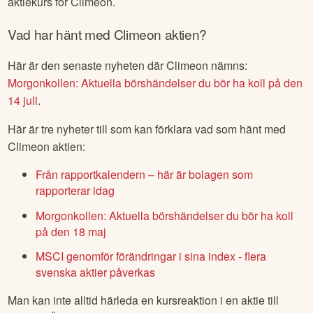
KOM IGÅNG IDAG
Går
Climeon
aktie att handla på börsen?
Ja,
Climeon
är börsnoterade
i Sverige
, vilket innebär att
deras aktier går att handla på börsen.
Här
kan du se aktuell
aktiekurs för
Climeon
.
Vad har hänt med
Climeon
aktien?
Här är den senaste nyheten där
Climeon
nämns:
Morgonkollen: Aktuella börshändelser du bör ha koll på den
14 juli
.
Här är tre nyheter till som kan förklara vad som hänt med
Climeon
aktien: