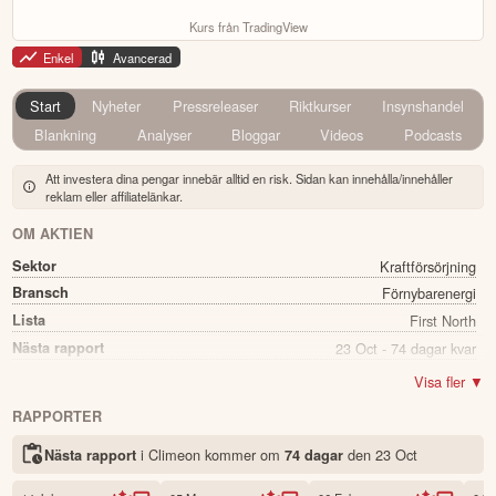
Kurs från TradingView
Enkel
Avancerad
Start
Nyheter
Pressreleaser
Riktkurser
Insynshandel
Blankning
Analyser
Bloggar
Videos
Podcasts
Att investera dina pengar innebär alltid en risk. Sidan kan innehålla/innehåller
reklam eller affiliatelänkar.
OM AKTIEN
Sektor
Kraftförsörjning
Bransch
Förnybarenergi
Lista
First North
Nästa rapport
23 Oct - 74 dagar kvar
Utdelning
Nej
Visa fler ▼
Namn
Climeon
RAPPORTER
Ticker
CLIME B
i Climeon kommer
om
den
23 Oct
Nästa rapport
74 dagar
Status
Noterad
Land
Sverige