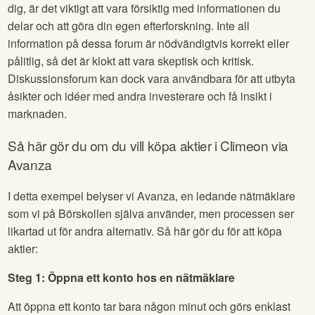
forum där användare kan diskutera aktier,
investeringsstrategier och marknadsnyheter.
Ett vanligt forum för aktier och aktiediskussion är Twitter. Där
är det vanligt att man "taggar" bolag man nämner genom att
använda ticker och ett dollartecken ($) först. Exempel på
diskussioner som rör
Climeon
:
Climeon
forum
.
När du har hittat ett aktieforum för
Climeon
som intresserar
dig, är det viktigt att vara försiktig med informationen du
delar och att göra din egen efterforskning. Inte all
information på dessa forum är nödvändigtvis korrekt eller
pålitlig, så det är klokt att vara skeptisk och kritisk.
Diskussionsforum kan dock vara användbara för att utbyta
åsikter och idéer med andra investerare och få insikt i
marknaden.
Så här gör du om du vill köpa aktier i
Climeon
via
Avanza