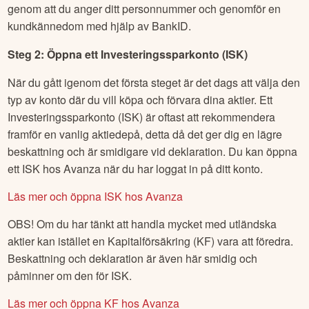
I detta exempel belyser vi Avanza, en ledande nätmäklare
som vi på Börskollen själva använder, men processen ser
likartad ut för andra alternativ. Så här gör du för att köpa
aktier:
Steg 1: Öppna ett konto hos en nätmäklare
Att öppna ett konto tar bara någon minut och görs enklast
genom att du anger ditt personnummer och genomför en
kundkännedom med hjälp av BankID.
Steg 2: Öppna ett Investeringssparkonto (ISK)
När du gått igenom det första steget är det dags att välja den
typ av konto där du vill köpa och förvara dina aktier. Ett
Investeringssparkonto (ISK) är oftast att rekommendera
framför en vanlig aktiedepå, detta då det ger dig en lägre
beskattning och är smidigare vid deklaration. Du kan öppna