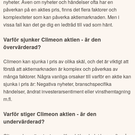
Från rapportkalendern – här är bolagen som
rapporterar idag
Morgonkollen: Aktuella börshändelser du bör ha koll
på den 18 maj
MSCI genomför förändringar i sina index - flera
svenska aktier påverkas
Man kan inte alltid härleda en kursreaktion i en aktie till
nyheter. Även om nyheter och händelser ofta har en
påverkan på en akties pris, finns det flera faktorer och
komplexiteter som kan påverka aktiemarknaden. Men i
vissa fall kan det ge dig en ledtråd till vad som hänt.
Varför sjunker
Climeon
aktien - är den
övervärderad?
Climeon
kan sjunka i pris av olika skäl, och det är viktigt att
förstå att aktiemarknaden är komplex och påverkas av