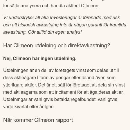
Ska man investera i
Climeon
aktie?
Som alltid när det kommer till investeringar finns det inget
givet rätt eller fel, utan det beror helt på vad du är för typ av
investerare, om du investerar på lång sikt eller handlar aktivt
(trading), vad du har för risktolerans osv. På denna sida vill
vi ge dig som är intresserad av att köpa aktier i
Climeon
en
bättre möjlighet att lära dig mer om bolaget, följa
nyhetsflödet samt tipsa om aktörer som vi själva gillar för att
fortsätta analysera och handla aktier i
Climeon
.
Vi understryker att alla investeringar är förenade med risk
och att historisk avkastning inte är någon garanti för framtida
avkastning. Gör alltid din egen analys!
Har
Climeon
utdelning och direktavkastning?
Nej, Climeon har ingen utdelning.