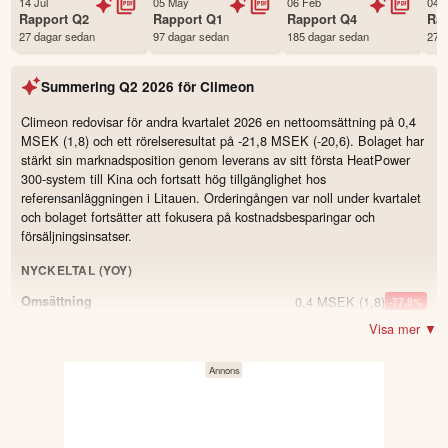
14 Jul
05 May
06 Feb
04 
Första handelsdag
12 Oct 2017
Rapport
Q2
Rapport
Q1
Rapport
Q4
Ra
27 dagar sedan
97 dagar sedan
185 dagar sedan
279
Antal ägare Avanza
10,456 st
Antal ägare Nordnet
1,369 st
Summering
Q2 2026
för
Climeon
Källa:
Börsdata
Climeon redovisar för andra kvartalet 2026 en nettoomsättning på 0,4
MSEK (1,8) och ett rörelseresultat på -21,8 MSEK (-20,6). Bolaget har
stärkt sin marknadsposition genom leverans av sitt första HeatPower
300-system till Kina och fortsatt hög tillgänglighet hos
referensanläggningen i Litauen. Orderingången var noll under kvartalet
och bolaget fortsätter att fokusera på kostnadsbesparingar och
försäljningsinsatser.
NYCKELTAL (YOY)
0,4 MSEK
(1,8)
Omsättning
-77.8
%
Visa mer ▼
−21,8 MSEK
(−20,6)
Resultat
0 MSEK
(5,2)
Orderingång
-100.0
%
11,2 MSEK
(15,4)
Orderstock
-27.3
%
83,8 %
(85,9)
Soliditet
-2.1