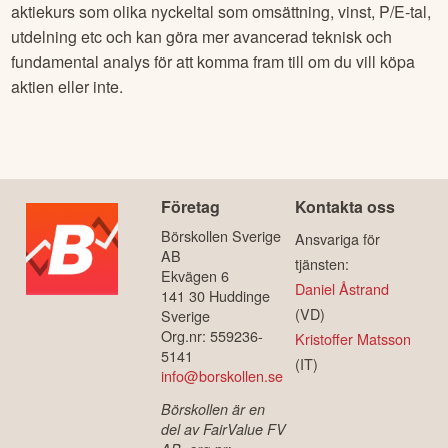
Hur kan jag lära mig mer och analysera
Climeon
?
Du finner väldigt mycket information på denna sida samt
även hos nätmäklarna som vi tipsade om ovan. Om du vill
analysera bolaget/aktien
Climeon
på en djupare nivå kan vi
också tipsa om de ledande analystjänsterna
TradingView
och
Börsdata
(tjänster som vi på Börskollen själva använder
dagligen). Här finner du lång historik för såväl aktuell
aktiekurs som olika nyckeltal som omsättning, vinst, P/E-tal,
utdelning etc och kan göra mer avancerad teknisk och
fundamental analys för att komma fram till om du vill köpa
aktien eller inte.
Företag
Kontakta oss
Börskollen Sverige