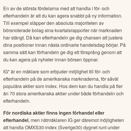
aktier även
utanför ordinarie handelstider
(kl. 15.30-
22.00 svensk tid) – något som kallas för förhandel och
efterhandel. Förhandeln i USA börjar kl. 10.00 svensk tid
och pågår fram till öppning 15.30. Efterhandeln börjar efter
stängning kl. 22.00 svensk tid och pågår till 02.00.
I kursgrafen från TradingView ovan kan du se priset för- och
efterhandel direkt i grafen, som en skuggad grå linje, vilket
ger dig en uppfattning om priset inför ordinarie börsöppning.
En av de största fördelarna med att handla i för- och
efterhandeln är att du kan agera snabbt på ny information.
Till exempel släpper den absoluta majoriteten av
börsnoterade bolag sina kvartalsrapporter när marknaden
har stängt. Då kan efterhandeln ge dig chansen att justera
dina positioner innan nästa ordinarie handelsdag börjar. På
samma sätt kan förhandeln ge dig ett försprång genom att
du kan agera på nyheter innan börsen öppnar.