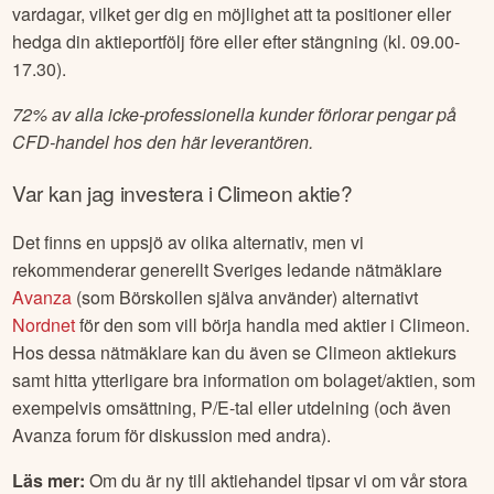
IG* är en mäklare som erbjuder möjlighet till för- och
efterhandeln på de amerikanska marknaderna, för såväl
populära aktier som index. Hos dem kan du handla på fler
än 70 stora amerikanska aktier under både förhandeln och
efterhandeln.
För nordiska aktier finns ingen förhandel eller
efterhandel
, men nätmäklaren IG ger däremot möjligheten
att handla OMXS30-index (Sverige30) dygnet runt under
vardagar, vilket ger dig en möjlighet att ta positioner eller
hedga din aktieportfölj före eller efter stängning (kl. 09.00-
17.30).
72% av alla icke-professionella kunder förlorar pengar på
CFD-handel hos den här leverantören.
Var kan jag investera i
Climeon
aktie?
Det finns en uppsjö av olika alternativ, men vi