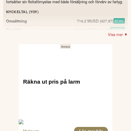
fortsätter sin flottaförnyelse med både försäljning och förvärv av fartyg.
NYCKELTAL (YOY)
714,2 MUSD
(427,87)
Omsättning
67.0
%
559,12 MUSD
(33,29)
Resultat
1579.7
%
Visa mer ▼
344,922 MUSD
(40,383)
Justerad vinst
754.1
%
536,549 MUSD
(241,076)
TCE (Time Charter Equivalent)
122.6
%
382,496 MUSD
Netto kassaflöde från den löpande
177.3
%
verksamheten
(137,927)
2,51 USD
(0,15)
Vinst per aktie
1573.3
%
1,55 USD
Utdelning per aktie
POSITIVT
Omsättningen ökade till 714,2 miljoner USD i Q1 2026 från
427,9 miljoner USD i Q1 2025.
Vinst för perioden steg kraftigt till 559,1 miljoner USD jämfört
med 33,3 miljoner USD samma kvartal föregående år.
Justerad vinst på 344,9 miljoner USD, den högsta sedan Q4
2004.