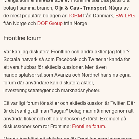
bolag i samma branch,
Olja & Gas - Transport
. Några av
de mest populära bolagen är
TORM
från
Danmark
,
BW LPG
från
Norge
och
DOF Group
från
Norge
Frontline
forum
Var kan jag diskutera
Frontline
och andra aktier jag följer?
Sociala nätverk så som Facebook och Twitter är kända för
att vara hubbar för aktiediskussioner. Men även
handelsplatser så som Avanza och Nordnet har sina egna
forum där användare kan diskutera aktier,
investeringsstrategier och marknadsnyheter.
Ett vanligt forum för aktier och aktiediskussion är Twitter. Där
är det vanligt att man "taggar" bolag man nämner genom att
använda ticker och ett dollartecken ($) först. Exempel på
diskussioner som rör
Frontline
:
Frontline
forum
.
När du har hittat ett aktieforum för
Frontline
som intresserar