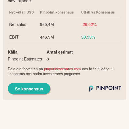
blev följande.
Nyckeltal,
USD
Pinpoint konsensus
Utfall vs Konsensus
Net sales
965,4M
-26,02%
EBIT
446,9M
30,93%
Källa
Antal estimat
Pinpoint Estimates
8
Dela din förväntan på
pinpointestimates.com
och få fri tillgång till
konsensus och andra investerares prognoser
Se konsensus