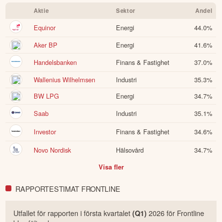
Aktie
Sektor
Andel
Equinor
Energi
44.0
%
Aker BP
Energi
41.6
%
Handelsbanken
Finans & Fastighet
37.0
%
Wallenius Wilhelmsen
Industri
35.3
%
BW LPG
Energi
34.7
%
Saab
Industri
35.1
%
Investor
Finans & Fastighet
34.6
%
Novo Nordisk
Hälsovård
34.7
%
Visa fler
RAPPORTESTIMAT FRONTLINE
Utfallet för rapporten i
första
kvartalet
2026
för
Frontline
(Q
1
)