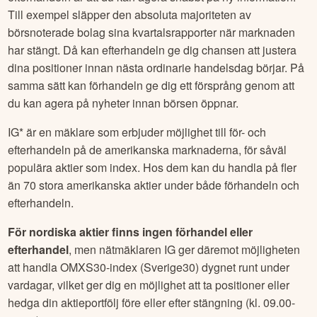
Till exempel släpper den absoluta majoriteten av
börsnoterade bolag sina kvartalsrapporter när marknaden
har stängt. Då kan efterhandeln ge dig chansen att justera
dina positioner innan nästa ordinarie handelsdag börjar. På
samma sätt kan förhandeln ge dig ett försprång genom att
du kan agera på nyheter innan börsen öppnar.
IG* är en mäklare som erbjuder möjlighet till för- och
efterhandeln på de amerikanska marknaderna, för såväl
populära aktier som index. Hos dem kan du handla på fler
än 70 stora amerikanska aktier under både förhandeln och
efterhandeln.
För nordiska aktier finns ingen förhandel eller
efterhandel
, men nätmäklaren IG ger däremot möjligheten
att handla OMXS30-index (Sverige30) dygnet runt under
vardagar, vilket ger dig en möjlighet att ta positioner eller
hedga din aktieportfölj före eller efter stängning (kl. 09.00-