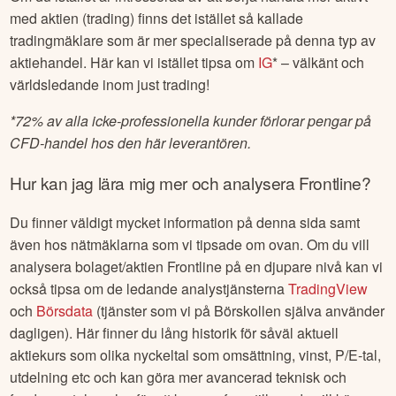
med aktien (trading) finns det istället så kallade
tradingmäklare som är mer specialiserade på denna typ av
aktiehandel. Här kan vi istället tipsa om
IG
* – välkänt och
världsledande inom just trading!
*
72% av alla icke-professionella kunder förlorar pengar på
CFD-handel hos den här leverantören.
Hur kan jag lära mig mer och analysera
Frontline
?
Du finner väldigt mycket information på denna sida samt
även hos nätmäklarna som vi tipsade om ovan. Om du vill
analysera bolaget/aktien
Frontline
på en djupare nivå kan vi
också tipsa om de ledande analystjänsterna
TradingView
och
Börsdata
(tjänster som vi på Börskollen själva använder
dagligen). Här finner du lång historik för såväl aktuell
aktiekurs som olika nyckeltal som omsättning, vinst, P/E-tal,
utdelning etc och kan göra mer avancerad teknisk och