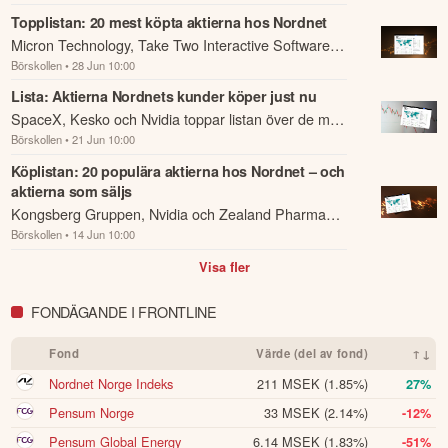
i år jämfört med i Stockholm.
Topplistan: 20 mest köpta aktierna hos Nordnet
Micron Technology, Take Two Interactive Software
Börskollen
• 28 Jun 10:00
och Microsoft toppar listan över de mest köpta
aktierna hos Nordnets kunder denna vecka.
Lista: Aktierna Nordnets kunder köper just nu
SpaceX, Kesko och Nvidia toppar listan över de mest
Börskollen
• 21 Jun 10:00
köpta aktierna hos Nordnets kunder denna vecka.
Köplistan: 20 populära aktierna hos Nordnet – och
aktierna som säljs
Kongsberg Gruppen, Nvidia och Zealand Pharma
Börskollen
• 14 Jun 10:00
toppar listan över de mest köpta aktierna hos
Nordnets kunder denna vecka.
Visa fler
FONDÄGANDE I FRONTLINE
Fond
Värde (del av fond)
↑↓
Nordnet Norge Indeks
211 MSEK
(1.85%)
27%
Pensum Norge
33 MSEK
(2.14%)
-12%
Pensum Global Energy
6.14 MSEK
(1.83%)
-51%