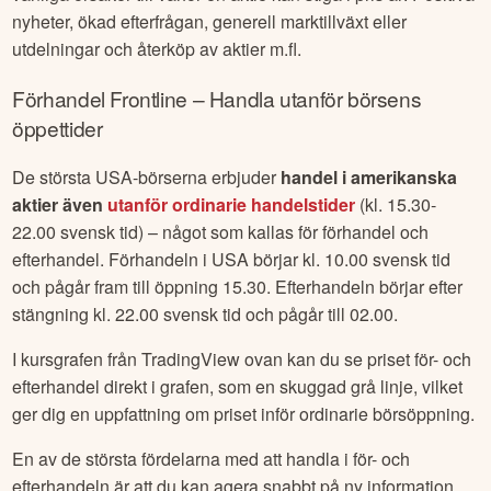
nyheter, ökad efterfrågan, generell marktillväxt eller
utdelningar och återköp av aktier m.fl.
Förhandel
Frontline
– Handla utanför börsens
öppettider
De största USA-börserna erbjuder
handel i amerikanska
aktier även
utanför ordinarie handelstider
(kl. 15.30-
22.00 svensk tid) – något som kallas för förhandel och
efterhandel. Förhandeln i USA börjar kl. 10.00 svensk tid
och pågår fram till öppning 15.30. Efterhandeln börjar efter
stängning kl. 22.00 svensk tid och pågår till 02.00.
I kursgrafen från TradingView ovan kan du se priset för- och
efterhandel direkt i grafen, som en skuggad grå linje, vilket
ger dig en uppfattning om priset inför ordinarie börsöppning.
En av de största fördelarna med att handla i för- och
efterhandeln är att du kan agera snabbt på ny information.