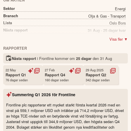
OM AKTIEN
Sektor
Energi
Bransch
Olja & Gas - Transport
Lista
Oslo Bors
Nästa rapport
31 Aug - 25 dagar kvar
Utdelning
Ja
Visa fler ▼
Direkavkastning
4.67%
RAPPORTER
Utdelning summa
1.76
i Frontline kommer
om
den
31 Aug
Nästa rapport
25 dagar
Namn
Frontline
Ticker
FRO
22 May
27 Feb
29 Aug 2025
Status
Noterad
Rapport
Q1
Rapport
Q4
Rapport
Q2
76 dagar sedan
160 dagar sedan
342 dagar sedan
Land
Norge
Första handelsdag
25 Oct 1998
Summering
Q1 2026
för
Frontline
Antal ägare Avanza
1,852 st
Antal ägare Nordnet
17,202 st
Frontline plc rapporterar ett mycket starkt första kvartal 2026 med en
vinst på 559,1 miljoner USD och intäkter på 714,2 miljoner USD, drivet
Källa:
Börsdata
av höga TCE-nivåer och en betydande vinst vid försäljning av fartyg.
Justerad vinst uppgick till 344,9 miljoner USD, den högsta sedan Q4
2004. Bolaget stärker sin likviditet genom nya kreditfaciliteter och