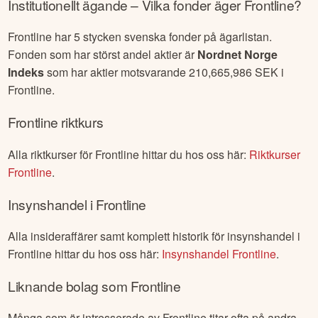
Institutionellt ägande – Vilka fonder äger
Frontline
?
Frontline
har
5
stycken svenska fonder på ägarlistan.
Fonden som har störst andel aktier är
Nordnet Norge
Indeks
som har aktier motsvarande
210,665,986
SEK i
Frontline
.
Frontline
riktkurs
Alla riktkurser för
Frontline
hittar du hos oss här:
Riktkurser
Frontline
.
Insynshandel i
Frontline
Alla insideraffärer samt komplett historik för insynshandel i
Frontline
hittar du hos oss här:
Insynshandel
Frontline
.
Liknande bolag som
Frontline
Många som är intresserade av
Frontline
titar ofta på andra