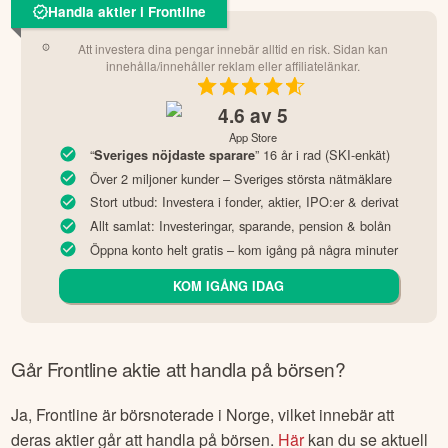
Handla aktier i Frontline
Att investera dina pengar innebär alltid en risk. Sidan kan
innehålla/innehåller reklam eller affiliatelänkar.
4.6
av 5
App Store
“
” 16 år i rad (SKI-enkät)
Sveriges nöjdaste sparare
Över 2 miljoner kunder – Sveriges största nätmäklare
Stort utbud: Investera i fonder, aktier, IPO:er & derivat
Allt samlat: Investeringar, sparande, pension & bolån
Öppna konto helt gratis – kom igång på några minuter
KOM IGÅNG IDAG
Går
Frontline
aktie att handla på börsen?
Ja,
Frontline
är börsnoterade
i Norge
, vilket innebär att
deras aktier går att handla på börsen.
Här
kan du se aktuell