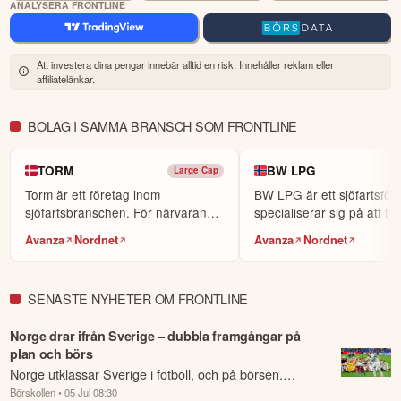
ANALYSERA FRONTLINE
i plattformen och på hemsidan finns mycket
Fördjupa dig
information för att utvecklas, däribland utbildningskurser via
eToro Academy, nyheter, smidiga verktyg och ett av
världens största sociala investerarforum.
Att investera dina pengar innebär alltid en risk. Innehåller reklam eller
affiliatelänkar.
ÖPPNA KONTO
BOLAG I SAMMA BRANSCH SOM FRONTLINE
KOPIERA TOPPINVESTERARE
eToro är en investeringsplattform för flera tillgångsslag. Värdet på
TORM
BW LPG
Large Cap
dina investeringar kan gå upp eller ner. Du riskerar ditt kapital.
Torm är ett företag inom
BW LPG är ett sjöfartsför
sjöfartsbranschen. För närvarande
specialiserar sig på att fr
är deras huvudsakliga...
globalt.
Avanza
Nordnet
Avanza
Nordnet
SENASTE NYHETER OM FRONTLINE
Norge drar ifrån Sverige – dubbla framgångar på
plan och börs
Norge utklassar Sverige i fotboll, och på börsen.
Börskollen
• 05 Jul 08:30
Uppgången på Oslobörsen är mer än dubbelt så hög