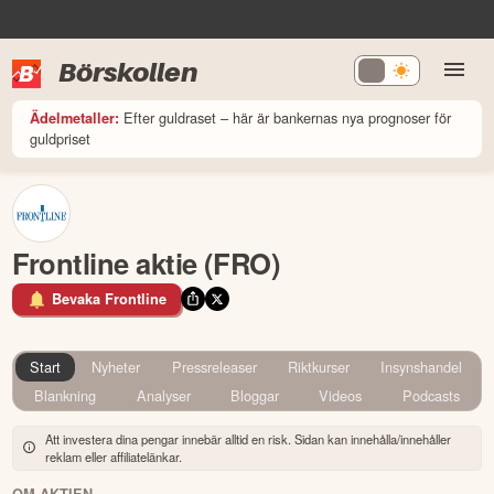
Börskollen
Efter guldraset – här är bankernas nya prognoser för
Ädelmetaller:
guldpriset
Frontline aktie (FRO)
Bevaka Frontline
Start
Nyheter
Pressreleaser
Riktkurser
Insynshandel
Blankning
Analyser
Bloggar
Videos
Podcasts
Att investera dina pengar innebär alltid en risk. Sidan kan innehålla/innehåller
reklam eller affiliatelänkar.