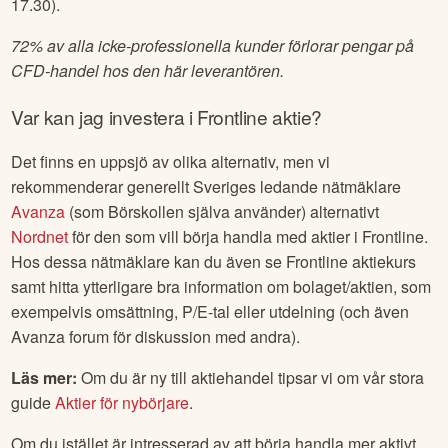
17.30).
72% av alla icke-professionella kunder förlorar pengar på
CFD-handel hos den här leverantören.
Var kan jag investera i
Frontline
aktie?
Det finns en uppsjö av olika alternativ, men vi
rekommenderar generellt Sveriges ledande nätmäklare
Avanza
(som Börskollen själva använder) alternativt
Nordnet
för den som vill börja handla med aktier i
Frontline
.
Hos dessa nätmäklare kan du även se
Frontline
aktiekurs
samt hitta ytterligare bra information om bolaget/aktien, som
exempelvis omsättning, P/E-tal eller utdelning (och även
Avanza forum för diskussion med andra).
Läs mer:
Om du är ny till aktiehandel tipsar vi om vår stora
guide
Aktier för nybörjare
.
Om du istället är intresserad av att börja handla mer aktivt