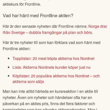
aktiekurs för
Frontline
.
Vad har hänt med
Frontline
aktien?
Här är den senaste nyheten där
Frontline
nämns:
Norge drar
ifrån Sverige – dubbla framgångar på plan och börs
.
Här är tre nyheter till som kan förklara vad som hänt med
Frontline
aktien:
Topplistan: 20 mest köpta aktierna hos Nordnet
Lista: Aktierna Nordnets kunder köper just nu
Köplistan: 20 populära aktierna hos Nordnet – och
aktierna som säljs
Man kan inte alltid härleda en kursreaktion i en aktie till
nyheter. Även om nyheter och händelser ofta har en
påverkan på en akties pris, finns det flera faktorer och
komplexiteter som kan påverka aktiemarknaden. Men i