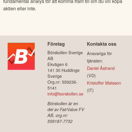
fundamental analys för att komma fram till om du vill köpa
aktien eller inte.
Företag
Kontakta oss
Börskollen Sverige
Ansvariga för
AB
tjänsten:
Ekvägen 6
Daniel Åstrand
141 30 Huddinge
(VD)
Sverige
Org.nr: 559236-
Kristoffer Matsson
5141
(IT)
info@borskollen.se
Börskollen är en
del av FairValue FV
AB, org.nr:
559187-7732