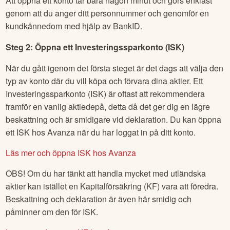
Att öppna ett konto tar bara någon minut och görs enklast
genom att du anger ditt personnummer och genomför en
kundkännedom med hjälp av BankID.
Steg 2: Öppna ett Investeringssparkonto (ISK)
När du gått igenom det första steget är det dags att välja den
typ av konto där du vill köpa och förvara dina aktier. Ett
Investeringssparkonto (ISK) är oftast att rekommendera
framför en vanlig aktiedepå, detta då det ger dig en lägre
beskattning och är smidigare vid deklaration. Du kan öppna
ett ISK hos Avanza när du har loggat in på ditt konto.
Läs mer och öppna ISK hos Avanza
OBS! Om du har tänkt att handla mycket med utländska
aktier kan istället en Kapitalförsäkring (KF) vara att föredra.
Beskattning och deklaration är även här smidig och
påminner om den för ISK.