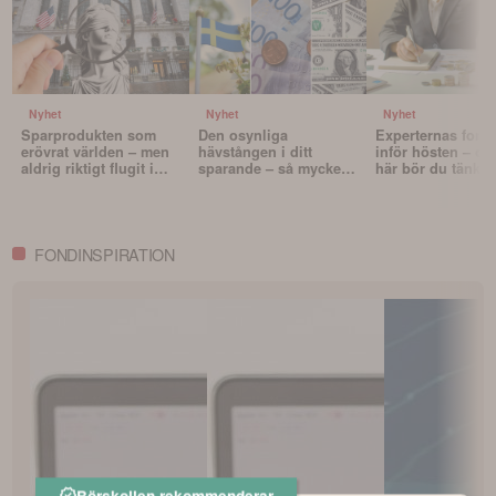
Nyhet
Nyhet
Nyhet
Sparprodukten som
Den osynliga
Experternas fond
erövrat världen – men
hävstången i ditt
inför hösten – oc
aldrig riktigt flugit i
sparande – så mycket
här bör du tänka 
Sverige
påverkar valutan din
innan du väljer f
portfölj
FONDINSPIRATION
Börskollen rekommenderar