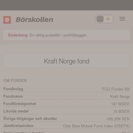
Börskollen
En viktig pusselbit i portföljbygget
Söderberg:
Kraft Norge
fond
OM FONDEN
Fondbolag
FCG Fonder AB
Fondnamn
Kraft Norge
Fondförmögenhet
187 MSEK
Likvida medel
15 MSEK
Övriga tillgångar och skulder
-185,258 SEK
Jämförelseindex
Oslo Børs Mutual Fund Index (OSEFX)