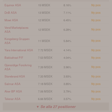
Equinor ASA
15 MSEK
8.16%
Ny pos
DnB ASA
13 MSEK
7.11%
Ny pos
Mowi ASA
12 MSEK
6.45%
Ny pos
Vend Marketplaces
Ny pos
12 MSEK
6.28%
ASA
Kongsberg Gruppen
Ny pos
11 MSEK
5.84%
ASA
Yara International ASA
7.72 MSEK
4.14%
Ny pos
Bakkafrost P/F
7.53 MSEK
4.04%
Ny pos
Gjensidige Forsikring
Ny pos
7.39 MSEK
3.96%
ASA
Storebrand ASA
7.33 MSEK
3.93%
Ny pos
Salmar ASA
7.18 MSEK
3.85%
Ny pos
Aker BP ASA
7.06 MSEK
3.79%
Ny pos
Telenor ASA
6.66 MSEK
3.57%
Ny pos
▼ Se alla
27
positioner