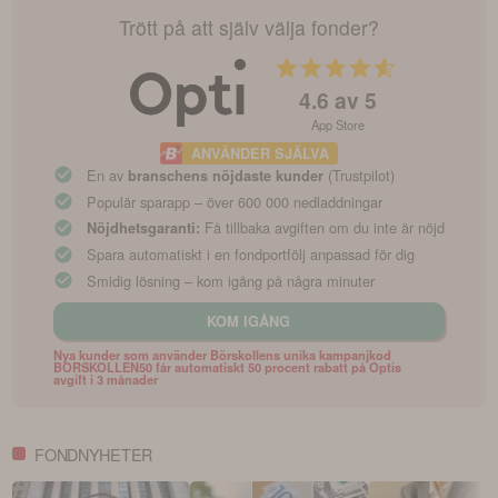
Trött på att själv välja fonder?
4.6
av 5
App Store
ANVÄNDER SJÄLVA
En av
(Trustpilot)
branschens nöjdaste kunder
Populär sparapp – över 600 000 nedladdningar
Få tillbaka avgiften om du inte är nöjd
Nöjdhetsgaranti:
Spara automatiskt i en fondportfölj anpassad för dig
Smidig lösning – kom igång på några minuter
KOM IGÅNG
Nya kunder som använder Börskollens unika kampanjkod
BORSKOLLEN50 får automatiskt 50 procent rabatt på Optis
avgift i 3 månader
FONDNYHETER