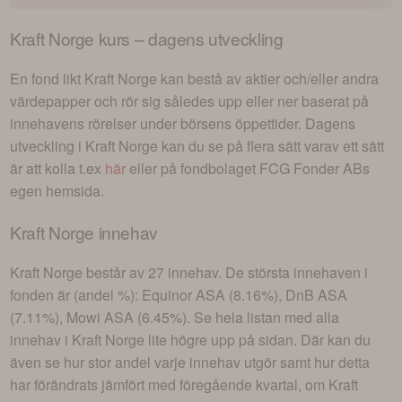
Kraft Norge
kurs – dagens utveckling
En fond likt
Kraft Norge
kan bestå av aktier och/eller andra
värdepapper och rör sig således upp eller ner baserat på
innehavens rörelser under börsens öppettider. Dagens
utveckling i
Kraft Norge
kan du se på flera sätt varav ett sätt
är att kolla t.ex
här
eller på fondbolaget
FCG Fonder AB
s
egen hemsida.
Kraft Norge
innehav
Kraft Norge
består av
27 innehav
. De största innehaven i
fonden är (andel %):
Equinor ASA (8.16%), DnB ASA
(7.11%), Mowi ASA (6.45%)
. Se hela listan med alla
innehav i
Kraft Norge
lite högre upp på sidan. Där kan du
även se hur stor andel varje innehav utgör samt hur detta
har förändrats jämfört med föregående kvartal, om
Kraft