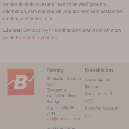
fonden du tänkt investera i
samt hitta ytterligare bra
information, som exempelvis innehav, vem som bestämmer
innehaven i fonden m.m.
Läs mer:
Om du är ny till fondhandel tipsar vi om vår stora
guide
Fonder för nybörjare
.
Företag
Kontakta oss
Börskollen Sverige
Ansvariga för
AB
tjänsten:
Ekvägen 6
Daniel Åstrand
141 30 Huddinge
(VD)
Sverige
Org.nr: 559236-
Kristoffer Matsson
5141
(IT)
info@borskollen.se
Börskollen är en