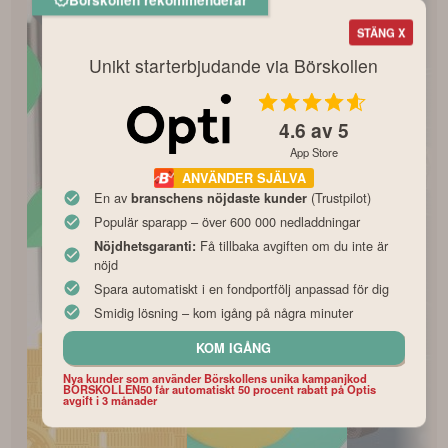
STÄNG X
Unikt starterbjudande via Börskollen
4.6
av 5
App Store
ANVÄNDER SJÄLVA
En av
(Trustpilot)
branschens nöjdaste kunder
Populär sparapp – över 600 000 nedladdningar
Få tillbaka avgiften om du inte är
Nöjdhetsgaranti:
nöjd
Spara automatiskt i en fondportfölj anpassad för dig
Smidig lösning – kom igång på några minuter
KOM IGÅNG
Nya kunder som använder Börskollens unika kampanjkod
BORSKOLLEN50 får automatiskt 50 procent rabatt på Optis
avgift i 3 månader