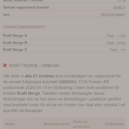
Antal innehav i fonden
27 st
Senast rapporterat kvartal
2026Q1
Isin
SE0025158967
FÖRVALTNINGSAVGIFT
Kraft Norge A
Fast - 1.2%
Kraft Norge B
Fast - 0.9%
Kraft Norge C
Fast - 1%
KRAFT NORGE – INNEHAV
Här listar vi
som fondbolaget har rapporterat för
alla 27 innehav
de senast fullgångna kvartalet
.
FCG Fonder AB
(
2026Q1
)
publicerade
2026-04-13
en förändring i listan över positioner för
fonden
. Tabellen nedan återspeglar dessa
Kraft Norge
förändringar och du kan även se förändringar i positioner jämfört
med kvartalet innan för att se om fonden har ökat eller minskat i ett
specifikt värdepapper.
Andel av
Namn
Marknadsvärde
Förändring
portföljen