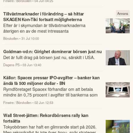
Finwire / Börskollen
• 04 Jun 04:25
knuten...
Tillväxtmarknader i förändring – så hittar
Annons
SKAGEN Kon-Tiki fortsatt möjligheterna
Efter år i skymundan är tillväxtmarknaderna
återigen en av de mest intressanta
investeringsmiljöerna.
Börskollen
• 31 Jul 10:00
Goldman-vd:n: Girighet dominerar börsen just nu
Det är fullt drag på börsen just nu, särskilt i USA.
Dagens PS
• 03 Jun 13:40
Källor: Spacex pressar IPO-avgifter – banker kan
ändå få 500 miljoner dollar - BN
Rymdföretaget Spacex förhandlar om att betala
mindre än 0,75 procent i avgifter till bankerna som
hanterar bolagets planerade börsnotering, ...
Finwire / Börskollen
• 02 Jun 12:53
Wall Street-jätten: Rekordbörsens rally kan
fortsätta
Tokyobörsen har haft en glimrande start på 2026.
Men rekordrallyt är inte över ännu, spår strateger