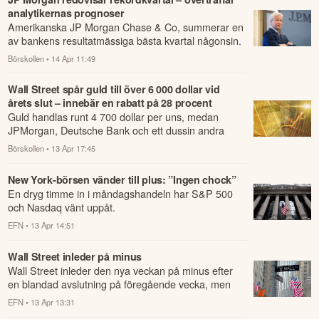
analytikernas prognoser
Amerikanska JP Morgan Chase & Co, summerar en
av bankens resultatmässiga bästa kvartal någonsin.
Börskollen
• 14 Apr 11:49
Wall Street spår guld till över 6 000 dollar vid
årets slut – innebär en rabatt på 28 procent
Guld handlas runt 4 700 dollar per uns, medan
JPMorgan, Deutsche Bank och ett dussin andra
storbanker spår 6 000 till 6 300 dollar vid årets...
Börskollen
• 13 Apr 17:45
New York-börsen vänder till plus: ”Ingen chock”
En dryg timme in i måndagshandeln har S&P 500
och Nasdaq vänt uppåt.
EFN
• 13 Apr 14:51
Wall Street inleder på minus
Wall Street inleder den nya veckan på minus efter
en blandad avslutning på föregående vecka, men
där det tekniktunga Nasdaq-indexet noterade...
EFN
• 13 Apr 13:31