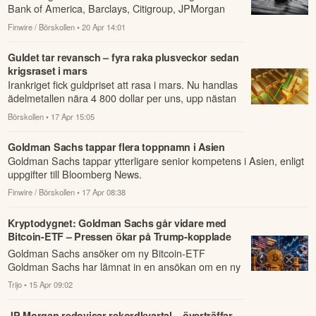
Bank of America, Barclays, Citigroup, JPMorgan
Chase, Goldman Sachs och andra banker, vilket ...
Finwire / Börskollen
• 20 Apr 14:01
Guldet tar revansch – fyra raka plusveckor sedan
krigsraset i mars
Irankriget fick guldpriset att rasa i mars. Nu handlas
ädelmetallen nära 4 800 dollar per uns, upp nästan
12 procent sedan årsskiftet, och W...
Börskollen
• 17 Apr 15:05
Goldman Sachs tappar flera toppnamn i Asien
Goldman Sachs tappar ytterligare senior kompetens i Asien, enligt
uppgifter till Bloomberg News.
Finwire / Börskollen
• 17 Apr 08:38
Kryptodygnet: Goldman Sachs går vidare med
Bitcoin-ETF – Pressen ökar på Trump-kopplade
World Liberty Financial
Goldman Sachs ansöker om ny Bitcoin-ETF
Goldman Sachs har lämnat in en ansökan om en ny
Bitcoin-ETF.
Trijo
• 15 Apr 09:02
JP Morgan redovisar rekordkvartal – överträffar