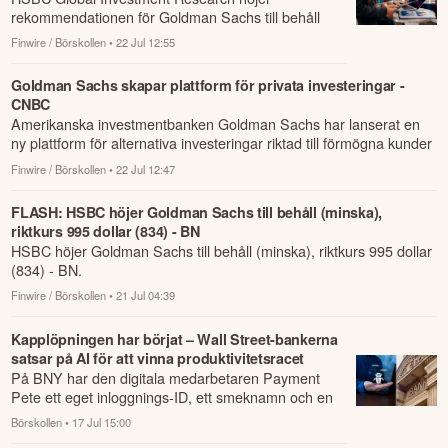
rekommendationen för Goldman Sachs till behåll
från minska efter bolagets rapport för andra
Finwire / Börskollen
• 22 Jul 12:55
kvartalet.
Goldman Sachs skapar plattform för privata investeringar -
CNBC
Amerikanska investmentbanken Goldman Sachs har lanserat en
ny plattform för alternativa investeringar riktad till förmögna kunder
och så kal...
Finwire / Börskollen
• 22 Jul 12:47
FLASH: HSBC höjer Goldman Sachs till behåll (minska),
riktkurs 995 dollar (834) - BN
HSBC höjer Goldman Sachs till behåll (minska), riktkurs 995 dollar
(834) - BN.
Finwire / Börskollen
• 21 Jul 04:39
Kapplöpningen har börjat – Wall Street-bankerna
satsar på AI för att vinna produktivitetsracet
På BNY har den digitala medarbetaren Payment
Pete ett eget inloggnings-ID, ett smeknamn och en
mänsklig chef som ansvarar för träning och pr...
Börskollen
• 17 Jul 15:00