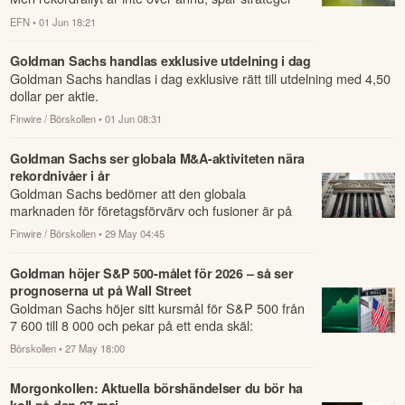
på Goldman Sachs enligt CNBC .
EFN
• 01 Jun 18:21
Goldman Sachs handlas exklusive utdelning i dag
Goldman Sachs handlas i dag exklusive rätt till utdelning med 4,50
dollar per aktie.
Finwire / Börskollen
• 01 Jun 08:31
Goldman Sachs ser globala M&A-aktiviteten nära
rekordnivåer i år
Goldman Sachs bedömer att den globala
marknaden för företagsförvärv och fusioner är på
väg att nå, eller överträffa, rekordnivån från 2021.
Finwire / Börskollen
• 29 May 04:45
Goldman höjer S&P 500-målet för 2026 – så ser
prognoserna ut på Wall Street
Goldman Sachs höjer sitt kursmål för S&P 500 från
7 600 till 8 000 och pekar på ett enda skäl:
bolagsvinsterna växer i den snabbaste takten ...
Börskollen
• 27 May 18:00
Morgonkollen: Aktuella börshändelser du bör ha
koll på den 27 maj