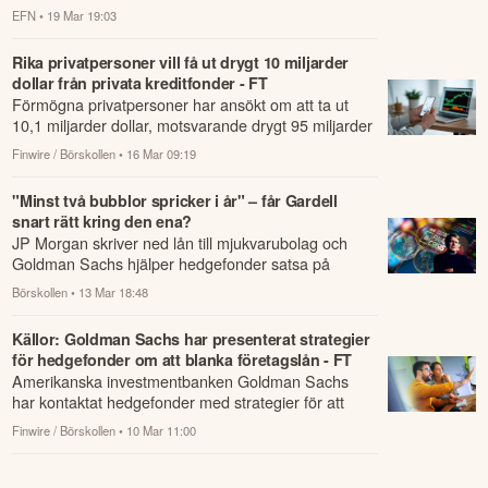
EFN
• 19 Mar 19:03
Rika privatpersoner vill få ut drygt 10 miljarder
dollar från privata kreditfonder - FT
Förmögna privatpersoner har ansökt om att ta ut
10,1 miljarder dollar, motsvarande drygt 95 miljarder
kronor, från några av de största priva...
Finwire / Börskollen
• 16 Mar 09:19
"Minst två bubblor spricker i år" – får Gardell
snart rätt kring den ena?
JP Morgan skriver ned lån till mjukvarubolag och
Goldman Sachs hjälper hedgefonder satsa på
kreditnedgång.
Börskollen
• 13 Mar 18:48
Källor: Goldman Sachs har presenterat strategier
för hedgefonder om att blanka företagslån - FT
Amerikanska investmentbanken Goldman Sachs
har kontaktat hedgefonder med strategier för att
blanka företagslån, särskilt kopplade till mjukv...
Finwire / Börskollen
• 10 Mar 11:00