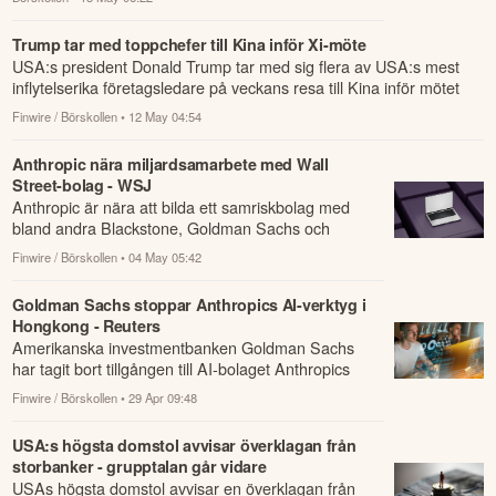
Trump tar med toppchefer till Kina inför Xi-möte
USA:s president Donald Trump tar med sig flera av USA:s mest
inflytelserika företagsledare på veckans resa till Kina inför mötet
med preside...
Finwire / Börskollen
• 12 May 04:54
Anthropic nära miljardsamarbete med Wall
Street-bolag - WSJ
Anthropic är nära att bilda ett samriskbolag med
bland andra Blackstone, Goldman Sachs och
Hellman & Friedman för att sälja AI-verktyg till ...
Finwire / Börskollen
• 04 May 05:42
Goldman Sachs stoppar Anthropics AI-verktyg i
Hongkong - Reuters
Amerikanska investmentbanken Goldman Sachs
har tagit bort tillgången till AI-bolaget Anthropics
modeller för sina bankanställda i Hongkong, ...
Finwire / Börskollen
• 29 Apr 09:48
USA:s högsta domstol avvisar överklagan från
storbanker - grupptalan går vidare
USAs högsta domstol avvisar en överklagan från