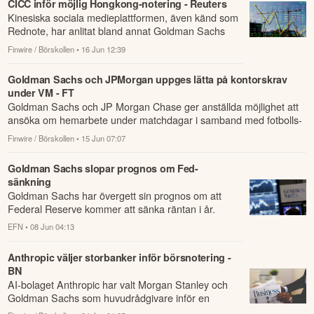
CICC inför möjlig Hongkong-notering - Reuters
Kinesiska sociala medieplattformen, även känd som
Rednote, har anlitat bland annat Goldman Sachs
och CICC för att arbeta med en möjlig börsn...
Finwire / Börskollen
• 16 Jun 12:39
Goldman Sachs och JPMorgan uppges lätta på kontorskrav
under VM - FT
Goldman Sachs och JP Morgan Chase ger anställda möjlighet att
ansöka om hemarbete under matchdagar i samband med fotbolls-
VM, rapporterar Fi...
Finwire / Börskollen
• 15 Jun 07:07
Goldman Sachs slopar prognos om Fed-
sänkning
Goldman Sachs har övergett sin prognos om att
Federal Reserve kommer att sänka räntan i år.
EFN
• 08 Jun 04:13
Anthropic väljer storbanker inför börsnotering -
BN
AI-bolaget Anthropic har valt Morgan Stanley och
Goldman Sachs som huvudrådgivare inför en
planerad börsnotering, med JP Morgan också