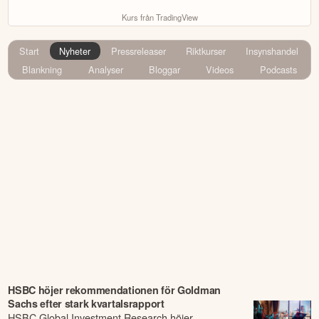
Kurs från TradingView
Start
Nyheter
Pressreleaser
Riktkurser
Insynshandel
Blankning
Analyser
Bloggar
Videos
Podcasts
HSBC höjer rekommendationen för Goldman
Sachs efter stark kvartalsrapport
HSBC Global Investment Research höjer