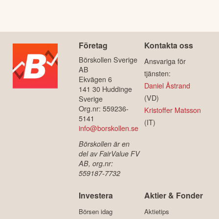
Företag
Kontakta oss
Börskollen Sverige
Ansvariga för
AB
tjänsten:
Ekvägen 6
Daniel Åstrand
141 30 Huddinge
(VD)
Sverige
Org.nr: 559236-
Kristoffer Matsson
5141
(IT)
info@borskollen.se
Börskollen är en
del av FairValue FV
AB, org.nr:
559187-7732
Investera
Aktier & Fonder
Börsen idag
Aktietips