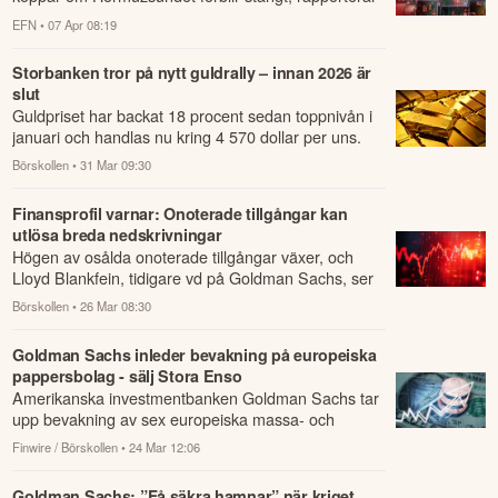
Bloomberg.
EFN
• 07 Apr 08:19
Storbanken tror på nytt guldrally – innan 2026 är
slut
Guldpriset har backat 18 procent sedan toppnivån i
januari och handlas nu kring 4 570 dollar per uns.
Börskollen
• 31 Mar 09:30
Finansprofil varnar: Onoterade tillgångar kan
utlösa breda nedskrivningar
Högen av osålda onoterade tillgångar växer, och
Lloyd Blankfein, tidigare vd på Goldman Sachs, ser
ett mönster han känner igen.
Börskollen
• 26 Mar 08:30
Goldman Sachs inleder bevakning på europeiska
pappersbolag - sälj Stora Enso
Amerikanska investmentbanken Goldman Sachs tar
upp bevakning av sex europeiska massa- och
pappersbolag med köp för SIG och Smurfit
Finwire / Börskollen
• 24 Mar 12:06
Westrock,...
Goldman Sachs: ”Få säkra hamnar” när kriget