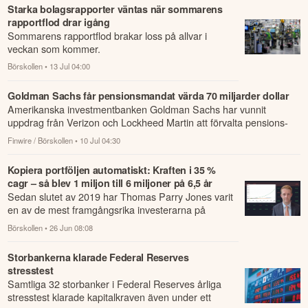
Starka bolagsrapporter väntas när sommarens
rapportflod drar igång
Sommarens rapportflod brakar loss på allvar i
veckan som kommer.
Börskollen
• 13 Jul 04:00
Goldman Sachs får pensionsmandat värda 70 miljarder dollar
Amerikanska investmentbanken Goldman Sachs har vunnit
uppdrag från Verizon och Lockheed Martin att förvalta pensions-
och tjänstepensionstil...
Finwire / Börskollen
• 10 Jul 04:30
Kopiera portföljen automatiskt: Kraften i 35 %
cagr – så blev 1 miljon till 6 miljoner på 6,5 år
Sedan slutet av 2019 har Thomas Parry Jones varit
en av de mest framgångsrika investerarna på
eToro.
Börskollen
• 26 Jun 08:08
Storbankerna klarade Federal Reserves
stresstest
Samtliga 32 storbanker i Federal Reserves årliga
stresstest klarade kapitalkraven även under ett