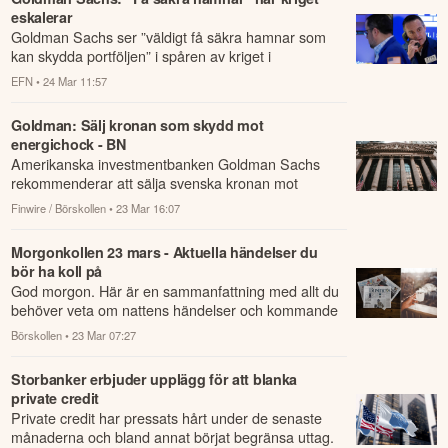
eskalerar
Goldman Sachs ser ”väldigt få säkra hamnar som
kan skydda portföljen” i spåren av kriget i
Mellanöstern.
EFN
• 24 Mar 11:57
Goldman: Sälj kronan som skydd mot
energichock - BN
Amerikanska investmentbanken Goldman Sachs
rekommenderar att sälja svenska kronan mot
dollarn som en valutastrategi för att skydda sig mot
Finwire / Börskollen
• 23 Mar 16:07
e...
Morgonkollen 23 mars - Aktuella händelser du
bör ha koll på
God morgon. Här är en sammanfattning med allt du
behöver veta om nattens händelser och kommande
dagens viktigaste händelser på börsen.
Börskollen
• 23 Mar 07:27
Storbanker erbjuder upplägg för att blanka
private credit
Private credit har pressats hårt under de senaste
månaderna och bland annat börjat begränsa uttag.