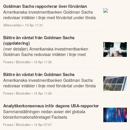
Goldman Sachs rapporterar över förväntan
Amerikanska investmentbanken Goldman Sachs
redovisar intäkter i linje med förväntat under första
kvartalet.
Affärsvärlden
• 13 Apr 11:31
Bättre än väntat från Goldman Sachs
(uppdatering)
(mer detaljer) Amerikanska investmentbanken
Goldman Sachs redovisar intäkter i linje med
förväntat under första kvartalet.
Finwire / Börskollen
• 13 Apr 11:30
Bättre än väntat från Goldman Sachs
Amerikanska investmentbanken Goldman Sachs
redovisar intäkter i linje med förväntat under första
kvartalet.
Finwire / Börskollen
• 13 Apr 11:26
Analytikerkonsensus inför dagens USA-rapporter
Sammanställningen nedan avser det globala
börsinformationsföretaget Factsets
analytikerkonsensus för amerikanska bolag som
Finwire / Börskollen
• 13 Apr 07:07
senare i dag lämn...