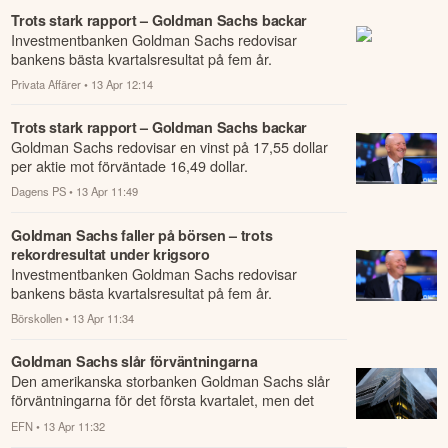
Trots stark rapport – Goldman Sachs backar
Investmentbanken Goldman Sachs redovisar
bankens bästa kvartalsresultat på fem år.
Privata Affärer
• 13 Apr 12:14
Trots stark rapport – Goldman Sachs backar
Goldman Sachs redovisar en vinst på 17,55 dollar
per aktie mot förväntade 16,49 dollar.
Dagens PS
• 13 Apr 11:49
Goldman Sachs faller på börsen – trots
rekordresultat under krigsoro
Investmentbanken Goldman Sachs redovisar
bankens bästa kvartalsresultat på fem år.
Börskollen
• 13 Apr 11:34
Goldman Sachs slår förväntningarna
Den amerikanska storbanken Goldman Sachs slår
förväntningarna för det första kvartalet, men det
räcker inte för att lyfta aktien i förhandel...
EFN
• 13 Apr 11:32