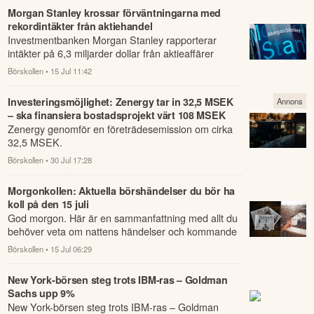
Morgan Stanley krossar förväntningarna med
rekordintäkter från aktiehandel
Investmentbanken Morgan Stanley rapporterar
intäkter på 6,3 miljarder dollar från aktieaffärer
under andra kvartalet.
Börskollen
• 15 Jul 11:42
Investeringsmöjlighet: Zenergy tar in 32,5 MSEK
Annons
– ska finansiera bostadsprojekt värt 108 MSEK
Zenergy genomför en företrädesemission om cirka
32,5 MSEK.
Börskollen
• 30 Jul 17:28
Morgonkollen: Aktuella börshändelser du bör ha
koll på den 15 juli
God morgon. Här är en sammanfattning med allt du
behöver veta om nattens händelser och kommande
dagens viktigaste händelser på börsen.
Börskollen
• 15 Jul 06:29
New York-börsen steg trots IBM-ras – Goldman
Sachs upp 9%
New York-börsen steg trots IBM-ras – Goldman