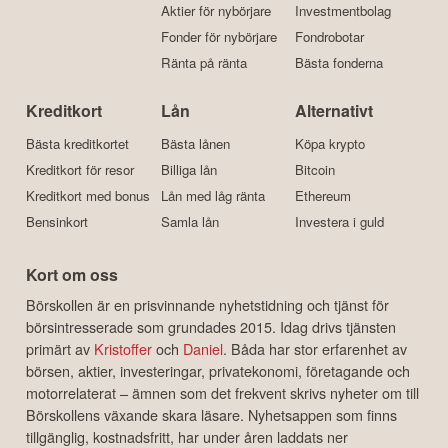
Aktier för nybörjare
Investmentbolag
Fonder för nybörjare
Fondrobotar
Ränta på ränta
Bästa fonderna
Kreditkort
Lån
Alternativt
Bästa kreditkortet
Bästa lånen
Köpa krypto
Kreditkort för resor
Billiga lån
Bitcoin
Kreditkort med bonus
Lån med låg ränta
Ethereum
Bensinkort
Samla lån
Investera i guld
Kort om oss
Börskollen är en prisvinnande nyhetstidning och tjänst för
börsintresserade som grundades 2015. Idag drivs tjänsten
primärt av
Kristoffer
och
Daniel
. Båda har stor erfarenhet av
börsen, aktier, investeringar, privatekonomi, företagande och
motorrelaterat – ämnen som det frekvent skrivs nyheter om till
Börskollens växande skara läsare. Nyhetsappen som finns
tillgänglig, kostnadsfritt, har under åren laddats ner