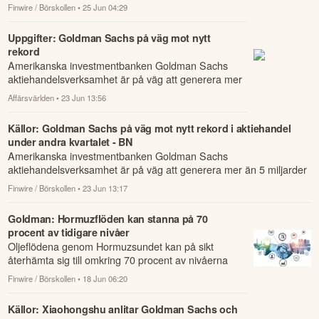
scenario med en djup global recession.
Finwire / Börskollen
• 25 Jun 04:29
Uppgifter: Goldman Sachs på väg mot nytt
rekord
Amerikanska investmentbanken Goldman Sachs
aktiehandelsverksamhet är på väg att generera mer
än 5 miljarder dollar i intäkter i det andra kv...
Affärsvärlden
• 23 Jun 13:56
Källor: Goldman Sachs på väg mot nytt rekord i aktiehandel
under andra kvartalet - BN
Amerikanska investmentbanken Goldman Sachs
aktiehandelsverksamhet är på väg att generera mer än 5 miljarder
dollar i intäkter i det andra kv...
Finwire / Börskollen
• 23 Jun 13:17
Goldman: Hormuzflöden kan stanna på 70
procent av tidigare nivåer
Oljeflödena genom Hormuzsundet kan på sikt
återhämta sig till omkring 70 procent av nivåerna
före kriget, då oljeproducenter i regionen i al...
Finwire / Börskollen
• 18 Jun 06:20
Källor: Xiaohongshu anlitar Goldman Sachs och