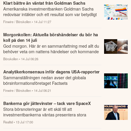
Klart bättre än väntat från Goldman Sachs
Amerikanska investmentbanken Goldman Sachs
redovisar intäkter och ett resultat som var betydligt
högre än väntat under andra kvartalet.
Finwire / Börskollen
• 14 Jul 11:27
Morgonkollen: Aktuella börshändelser du bör ha
koll på den 14 juli
God morgon. Här är en sammanfattning med allt du
behöver veta om nattens händelser och kommande
dagens viktigaste händelser på börsen.
Börskollen
• 14 Jul 06:26
Analytikerkonsensus inför dagens USA-rapporter
Sammanställningen nedan avser det globala
börsinformationsföretaget Factsets
analytikerkonsensus för amerikanska bolag som
Finwire / Börskollen
• 14 Jul 06:21
senare i dag lämn...
Bankerna gör jättevinster – tack vare SpaceX
Stora börsnoteringar är ett skäl till att
investmentbankerna väntas presentera stora
vinster.
Realtid
• 13 Jul 17:00