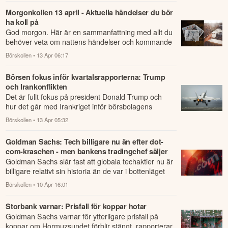
Morgonkollen 13 april - Aktuella händelser du bör
ha koll på
God morgon. Här är en sammanfattning med allt du
behöver veta om nattens händelser och kommande
dagens viktigaste händelser på börsen.
Börskollen
• 13 Apr 06:17
Börsen fokus inför kvartalsrapporterna: Trump
och Irankonflikten
Det är fullt fokus på president Donald Trump och
hur det går med Irankriget inför börsbolagens
rapporter för årets första kvartal.
Börskollen
• 13 Apr 05:32
Goldman Sachs: Tech billigare nu än efter dot-
com-kraschen - men bankens tradingchef säljer
Goldman Sachs slår fast att globala techaktier nu är
billigare relativt sin historia än de var i bottenläget
efter dot-com-kraschen 2003–200...
Börskollen
• 10 Apr 16:01
Storbank varnar: Prisfall för koppar hotar
Goldman Sachs varnar för ytterligare prisfall på
koppar om Hormuzsundet förblir stängt, rapporterar