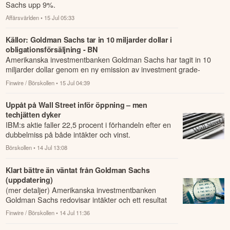
Sachs upp 9%.
Affärsvärlden
• 15 Jul 05:33
Källor: Goldman Sachs tar in 10 miljarder dollar i
obligationsförsäljning - BN
Amerikanska investmentbanken Goldman Sachs har tagit in 10
miljarder dollar genom en ny emission av investment grade-
obligationer efter en s...
Finwire / Börskollen
• 15 Jul 04:39
Uppåt på Wall Street inför öppning – men
techjätten dyker
IBM:s aktie faller 22,5 procent i förhandeln efter en
dubbelmiss på både intäkter och vinst.
Börskollen
• 14 Jul 13:08
Klart bättre än väntat från Goldman Sachs
(uppdatering)
(mer detaljer) Amerikanska investmentbanken
Goldman Sachs redovisar intäkter och ett resultat
som var betydligt högre än väntat under andra ...
Finwire / Börskollen
• 14 Jul 11:36