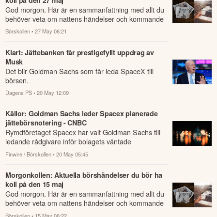
God morgon. Här är en sammanfattning med allt du
behöver veta om nattens händelser och kommande
dagens viktigaste händelser på börsen.
Börskollen
• 27 May 06:21
Klart: Jättebanken får prestigefyllt uppdrag av
Musk
Det blir Goldman Sachs som får leda SpaceX till
börsen.
Dagens PS
• 20 May 12:09
Källor: Goldman Sachs leder Spacex planerade
jättebörsnotering - CNBC
Rymdföretaget Spacex har valt Goldman Sachs till
ledande rådgivare inför bolagets väntade
börsnotering, med Morgan Stanley därefter följt av...
Finwire / Börskollen
• 20 May 05:45
Morgonkollen: Aktuella börshändelser du bör ha
koll på den 15 maj
God morgon. Här är en sammanfattning med allt du
behöver veta om nattens händelser och kommande
dagens viktigaste händelser på börsen.
Börskollen
• 15 May 06:22