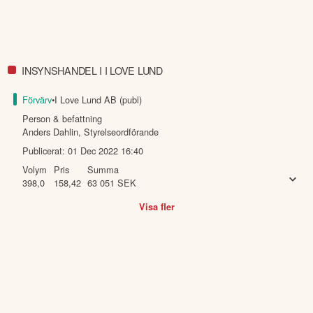
Denna summering har tagits fram med hjälp av AI och kan
därför innehålla förenklingar eller sakna viss information.
Innehållet ska inte ses som investeringsråd eller personlig
rådgivning. Ta alltid del av bolagets fullständiga kvartalsrapport
innan du fattar investeringsbeslut. Historisk avkastning är ingen
INSYNSHANDEL I I LOVE LUND
garanti för framtida avkastning.
Skulle du upptäcka fel eller
andra förbättringsförslag i materialet är du välkommen att
Förvärv
•
I Love Lund AB (publ)
kontakta oss
.
Person & befattning
Anders Dahlin
,
Styrelseordförande
Öppna rapport (PDF)
Publicerat:
01 Dec 2022 16:40
Volym
Pris
Summa
398,0
158,42
63 051
SEK
Visa fler