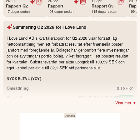
24 Jul
24 Apr
17 Apr
23 Jan
Första handelsdag
22 Sep 2022
Rapport
Q2
Rapport
Rapport
Q3
Rapp
17 dagar sedan
108 dagar sedan
115 dagar sedan
199 da
Antal ägare Avanza
381 st
Antal ägare Nordnet
79 st
Summering
Q2 2026
för
I Love Lund
Källa:
Börsdata
I Love Lund AB:s kvartalsrapport för Q2 2026 visar fortsatt låg
nettoomsättning men ett förbättrat resultat efter finansiella poster
jämfört med föregående år. Bolaget har genomfört flera investeringar
och delavyttringar i portföljbolag, vilket bidragit till ett positivt resultat
för kvartalet. Substansvärdet per aktie uppgick till 108,59 SEK och
eget kapital per aktie till 82,1 SEK vid periodens slut.
NYCKELTAL (YOY)
0 TSEK
0
Omsättning
518,15 TSEK
(211,35)
Resultat
145.1
%
Visa mer ▼
82,1 SEK
(83,65)
Eget kapital per aktie
-1.6
%
108,59 SEK
Substansvärde per aktie
99 %
Soliditet
1,2 SEK
(0,49)
Resultat per aktie
144.9
%