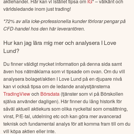
aktiehandel. Här kan vi istället tipsa om
IG
* – välkänt och
världsledande inom just trading!
*
72% av alla icke-professionella kunder förlorar pengar på
CFD-handel hos den här leverantören.
Hur kan jag lära mig mer och analysera
I Love
Lund
?
Du finner väldigt mycket information på denna sida samt
även hos nätmäklarna som vi tipsade om ovan. Om du vill
analysera bolaget/aktien
I Love Lund
på en djupare nivå
kan vi också tipsa om de ledande analystjänsterna
TradingView
och
Börsdata
(tjänster som vi på Börskollen
själva använder dagligen). Här finner du lång historik för
såväl aktuell aktiekurs som olika nyckeltal som omsättning,
vinst, P/E-tal, utdelning etc och kan göra mer avancerad
teknisk och fundamental analys för att komma fram till om du
vill köpa aktien eller inte.