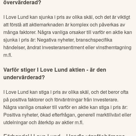
övervärderad?
I Love Lund
kan sjunka i pris av olika skäl, och det är viktigt
att förstå att aktiemarknaden är komplex och påverkas av
många faktorer. Några vanliga orsaker till varför en aktie kan
sjunka i pris är: Negativa nyheter, branschspecifika
händelser, ändrat investerarsentiment eller vinsthemtagning
m.fl.
Varför stiger
I Love Lund
aktien - är den
undervärderad?
I Love Lund
kan stiga i pris av olika skäl, och det beror ofta
på positiva faktorer och förväntningar från investerare.
Några vanliga orsaker till varför en aktie kan stiga i pris är:
Positiva nyheter, ökad efterfrågan, generell marktillväxt eller
utdelningar och återköp av aktier m.fl.
Förhandel
I Love Lund
– Handla utanför börsens