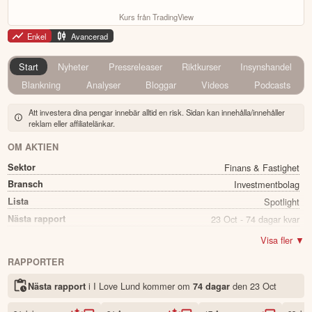
Kurs från TradingView
Enkel
Avancerad
Start
Nyheter
Pressreleaser
Riktkurser
Insynshandel
Blankning
Analyser
Bloggar
Videos
Podcasts
Att investera dina pengar innebär alltid en risk. Sidan kan innehålla/innehåller
reklam eller affiliatelänkar.
OM AKTIEN
Sektor
Finans & Fastighet
Bransch
Investmentbolag
Lista
Spotlight
Nästa rapport
23 Oct - 74 dagar kvar
Utdelning
Nej
Visa fler ▼
Namn
I Love Lund
RAPPORTER
Ticker
LOVE B
i I Love Lund kommer
om
den
23 Oct
Nästa rapport
74 dagar
Status
Noterad
Land
Sverige