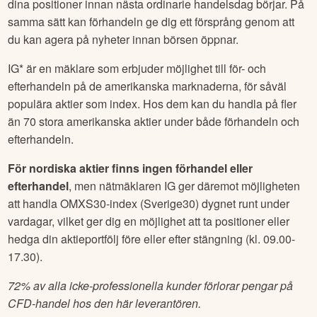
dina positioner innan nästa ordinarie handelsdag börjar. På
samma sätt kan förhandeln ge dig ett försprång genom att
du kan agera på nyheter innan börsen öppnar.
IG* är en mäklare som erbjuder möjlighet till för- och
efterhandeln på de amerikanska marknaderna, för såväl
populära aktier som index. Hos dem kan du handla på fler
än 70 stora amerikanska aktier under både förhandeln och
efterhandeln.
För nordiska aktier finns ingen förhandel eller
efterhandel
, men nätmäklaren IG ger däremot möjligheten
att handla OMXS30-index (Sverige30) dygnet runt under
vardagar, vilket ger dig en möjlighet att ta positioner eller
hedga din aktieportfölj före eller efter stängning (kl. 09.00-
17.30).
72% av alla icke-professionella kunder förlorar pengar på
CFD-handel hos den här leverantören.