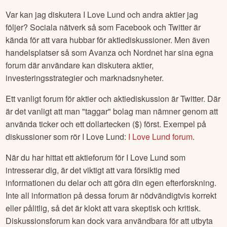
Var kan jag diskutera
I Love Lund
och andra aktier jag
följer? Sociala nätverk så som Facebook och Twitter är
kända för att vara hubbar för aktiediskussioner. Men även
handelsplatser så som Avanza och Nordnet har sina egna
forum där användare kan diskutera aktier,
investeringsstrategier och marknadsnyheter.
Ett vanligt forum för aktier och aktiediskussion är Twitter. Där
är det vanligt att man "taggar" bolag man nämner genom att
använda ticker och ett dollartecken ($) först. Exempel på
diskussioner som rör
I Love Lund
:
I Love Lund
forum
.
När du har hittat ett aktieforum för
I Love Lund
som
intresserar dig, är det viktigt att vara försiktig med
informationen du delar och att göra din egen efterforskning.
Inte all information på dessa forum är nödvändigtvis korrekt
eller pålitlig, så det är klokt att vara skeptisk och kritisk.
Diskussionsforum kan dock vara användbara för att utbyta