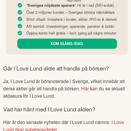
App Store
“
” 16 år i rad (SKI-enkät)
Sveriges nöjdaste sparare
Över 2 miljoner kunder – Sveriges största nätmäklare
Stort utbud: Investera i fonder, aktier, IPO:er & derivat
Allt samlat: Investeringar, sparande, pension & bolån
Öppna konto helt gratis – kom igång på några minuter
KOM IGÅNG IDAG
Går
I Love Lund
aktie att handla på börsen?
Ja,
I Love Lund
är börsnoterade
i Sverige
, vilket innebär att
deras aktier går att handla på börsen.
Här
kan du se aktuell
aktiekurs för
I Love Lund
.
Vad har hänt med
I Love Lund
aktien?
Här är den senaste nyheten där
I Love Lund
nämns:
I Love
Lund ökar substansvärdet
.