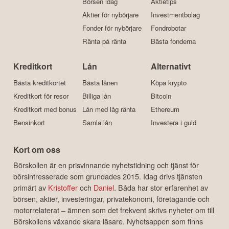
Börsen idag
Aktietips
Aktier för nybörjare
Investmentbolag
Fonder för nybörjare
Fondrobotar
Ränta på ränta
Bästa fonderna
Kreditkort
Lån
Alternativt
Bästa kreditkortet
Bästa lånen
Köpa krypto
Kreditkort för resor
Billiga lån
Bitcoin
Kreditkort med bonus
Lån med låg ränta
Ethereum
Bensinkort
Samla lån
Investera i guld
Kort om oss
Börskollen är en prisvinnande nyhetstidning och tjänst för
börsintresserade som grundades 2015. Idag drivs tjänsten
primärt av
Kristoffer
och
Daniel
. Båda har stor erfarenhet av
börsen, aktier, investeringar, privatekonomi, företagande och
motorrelaterat – ämnen som det frekvent skrivs nyheter om till
Börskollens växande skara läsare. Nyhetsappen som finns