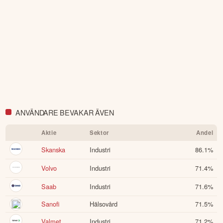
världens största sociala investerarforum.
ÖPPNA KONTO
KOPIERA TOPPINVESTERARE
eToro är en investeringsplattform för flera tillgångsslag. Värdet på
dina investeringar kan gå upp eller ner. Du riskerar ditt kapital.
ANVÄNDARE BEVAKAR ÄVEN
Aktie
Sektor
Andel
Skanska
Industri
86.1
%
Volvo
Industri
71.4
%
Saab
Industri
71.6
%
Sanofi
Hälsovård
71.5
%
Valmet
Industri
71.2
%