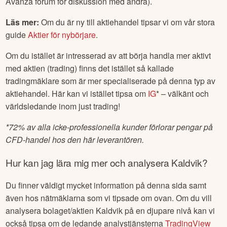
Avanza forum för diskussion med andra).
Läs mer:
Om du är ny till aktiehandel tipsar vi om vår stora
guide
Aktier för nybörjare
.
Om du istället är intresserad av att börja handla mer aktivt
med aktien (trading) finns det istället så kallade
tradingmäklare som är mer specialiserade på denna typ av
aktiehandel. Här kan vi istället tipsa om
IG
* – välkänt och
världsledande inom just trading!
*
72% av alla icke-professionella kunder förlorar pengar på
CFD-handel hos den här leverantören.
Hur kan jag lära mig mer och analysera
Kaldvik
?
Du finner väldigt mycket information på denna sida samt
även hos nätmäklarna som vi tipsade om ovan. Om du vill
analysera bolaget/aktien
Kaldvik
på en djupare nivå kan vi
också tipsa om de ledande analystjänsterna
TradingView