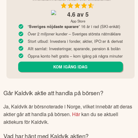
4.6
av 5
App Store
“
” 16 år i rad (SKI-enkät)
Sveriges nöjdaste sparare
Över 2 miljoner kunder – Sveriges största nätmäklare
Stort utbud: Investera i fonder, aktier, IPO:er & derivat
Allt samlat: Investeringar, sparande, pension & bolån
Öppna konto helt gratis – kom igång på några minuter
KOM IGÅNG IDAG
Går
Kaldvik
aktie att handla på börsen?
Ja,
Kaldvik
är börsnoterade
i Norge
, vilket innebär att deras
aktier går att handla på börsen.
Här
kan du se aktuell
aktiekurs för
Kaldvik
.
Vad har hänt med
Kaldvik
aktien?