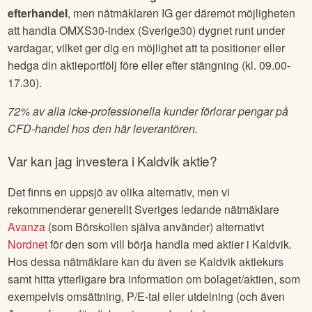
efterhandel
, men nätmäklaren IG ger däremot möjligheten
att handla OMXS30-index (Sverige30) dygnet runt under
vardagar, vilket ger dig en möjlighet att ta positioner eller
hedga din aktieportfölj före eller efter stängning (kl. 09.00-
17.30).
72% av alla icke-professionella kunder förlorar pengar på
CFD-handel hos den här leverantören.
Var kan jag investera i
Kaldvik
aktie?
Det finns en uppsjö av olika alternativ, men vi
rekommenderar generellt Sveriges ledande nätmäklare
Avanza
(som Börskollen själva använder) alternativt
Nordnet
för den som vill börja handla med aktier i
Kaldvik
.
Hos dessa nätmäklare kan du även se
Kaldvik
aktiekurs
samt hitta ytterligare bra information om bolaget/aktien, som
exempelvis omsättning, P/E-tal eller utdelning (och även