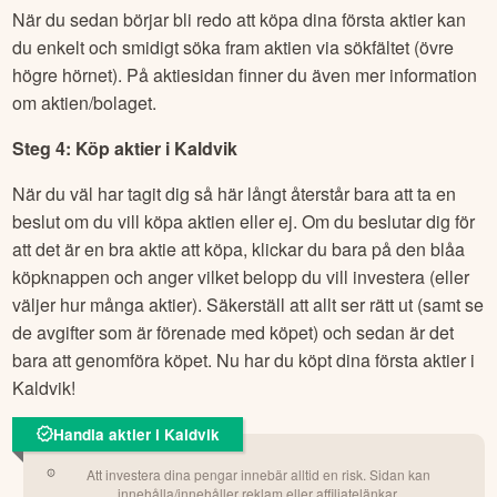
När du sedan börjar bli redo att köpa dina första aktier kan
du enkelt och smidigt söka fram aktien via sökfältet (övre
högre hörnet). På aktiesidan finner du även mer information
om aktien/bolaget.
Steg 4: Köp aktier i
Kaldvik
När du väl har tagit dig så här långt återstår bara att ta en
beslut om du vill köpa aktien eller ej. Om du beslutar dig för
att det är en bra aktie att köpa, klickar du bara på den blåa
köpknappen och anger vilket belopp du vill investera (eller
väljer hur många aktier). Säkerställ att allt ser rätt ut (samt se
de avgifter som är förenade med köpet) och sedan är det
bara att genomföra köpet. Nu har du köpt dina första aktier i
Kaldvik
!
Handla aktier i Kaldvik
Att investera dina pengar innebär alltid en risk. Sidan kan
innehålla/innehåller reklam eller affiliatelänkar.