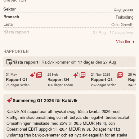
OM AKTIEN
Sektor
Dagligvaror
Bransch
Fiskodling
Lista
Oslo Growth
Nästa rapport
27 Aug - 17 dagar kvar
Utdelning
Nej
Visa fler ▼
Namn
Kaldvik
RAPPORTER
Ticker
KLDVK
i Kaldvik kommer
om
den
27 Aug
Nästa rapport
17 dagar
Status
Noterad
Land
Norge
31 May
25 Feb
21 Nov 2025
28 Aug
Första handelsdag
04 Jun 2020
Rapport
Q1
Rapport
Q4
Rapport
Q3
Rapp
71 dagar sedan
166 dagar sedan
262 dagar sedan
347 da
Antal ägare Avanza
41 st
Antal ägare Nordnet
466 st
Summering
Q1 2026
för
Kaldvik
Källa:
Börsdata
Kaldvik AS rapporterar ett mycket svagt första kvartal 2026 med
kraftigt minskad omsättning och ett betydande negativt rörelseresultat.
Omsättningen minskade med 25% till 36,5 MEUR (48,4), och
Operational EBIT uppgick till -26,4 MEUR (9,8). Bolaget har fått
undantag från bankkovenanter och ett nytt aktieägarlån för att stärka