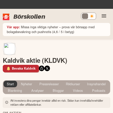
Börskollen
Missa inga viktiga nyheter – prova vår börsapp med
Vår app:
bolagsbevakning och pushnotis (4,6 / 5 i betyg)
Kaldvik aktie (KLDVK)
Bevaka Kaldvik
Start
Nyheter
Pressreleaser
Riktkurser
Insynshandel
Blankning
Analyser
Bloggar
Videos
Podcasts
Att investera dina pengar innebär alltid en risk. Sidan kan innehålla/innehåller
reklam eller affiliatelänkar.