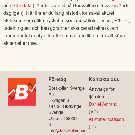
och
Börsdata
(tjänster som vi på Börskollen själva använder
dagligen). Här finner du lång historik för såväl aktuell
aktiekurs som olika nyckeltal som omsättning, vinst, P/E-tal,
utdelning etc och kan göra mer avancerad teknisk och
fundamental analys för att komma fram till om du vill köpa
aktien eller inte.
Företag
Kontakta oss
Börskollen Sverige
Ansvariga för
AB
tjänsten:
Ekvägen 6
Daniel Åstrand
141 30 Huddinge
(VD)
Sverige
Org.nr: 559236-
Kristoffer Matsson
5141
(IT)
info@borskollen.se