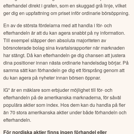
efterhandel direkt i grafen, som en skuggad grå linje, vilket
ger dig en uppfattning om priset inför ordinarie börsöppning.
En av de största fördelarna med att handla i för- och
efterhandeln är att du kan agera snabbt på ny information.
Till exempel släpper den absoluta majoriteten av
börsnoterade bolag sina kvartalsrapporter när marknaden
har stängt. Då kan efterhandeln ge dig chansen att justera
dina positioner innan nästa ordinarie handelsdag börjar. På
samma sätt kan förhandeln ge dig ett försprång genom att
du kan agera på nyheter innan börsen öppnar.
IG* är en mäklare som erbjuder möjlighet till för- och
efterhandeln på de amerikanska marknaderna, för såväl
populära aktier som index. Hos dem kan du handla på fler
än 70 stora amerikanska aktier under både förhandeln och
efterhandeln.
För nordiska aktier finns ingen förhandel eller