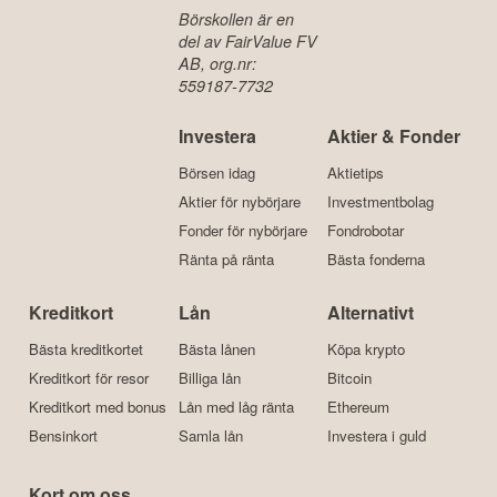
Börskollen är en
del av FairValue FV
AB, org.nr:
559187-7732
Investera
Aktier & Fonder
Börsen idag
Aktietips
Aktier för nybörjare
Investmentbolag
Fonder för nybörjare
Fondrobotar
Ränta på ränta
Bästa fonderna
Kreditkort
Lån
Alternativt
Bästa kreditkortet
Bästa lånen
Köpa krypto
Kreditkort för resor
Billiga lån
Bitcoin
Kreditkort med bonus
Lån med låg ränta
Ethereum
Bensinkort
Samla lån
Investera i guld
Kort om oss