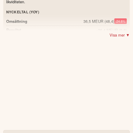
likviditeten.
NYCKELTAL (YOY)
36,5 MEUR
(48,4)
Omsättning
-24.6
%
−26,4 MEUR
(9,8)
Resultat
Visa mer ▼
6 441 tonnes
(6 383)
Harvested volume (tonnes)
0.9
%
−4,1 EUR/kg
(1,54)
Operational EBIT per kg
5,59 EUR/kg
(7,44)
Achieved sales price
-24.9
%
30 %
(62)
Superior share
-32.0
53,4 %
(51,7)
Equity ratio
1.7
POSITIVT
Harvest guidance för helåret 2026 bibehålls på cirka 17 000
ton.
G25-generationen presterade betydligt bättre än G24 under
samma period föregående år.
Smoltutplantering enligt plan och förbättrad smoltkvalitet.
Bolaget erhöll undantag från bankkovenanter och stärkte
likviditeten med ett aktieägarlån.