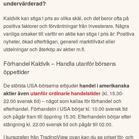
undervärderad?
Kaldvik
kan stiga i pris av olika skäl, och det beror ofta på
positiva faktorer och förväntningar från investerare. Några
vanliga orsaker till varför en aktie kan stiga i pris är: Positiva
nyheter, ökad efterfrågan, generell marktillväxt eller
utdelningar och återköp av aktier m.fl.
Förhandel
Kaldvik
– Handla utanför börsens
öppettider
De största USA-börserna erbjuder
handel i amerikanska
aktier även
utanför ordinarie handelstider
(kl. 15.30-
22.00 svensk tid) – något som kallas för förhandel och
efterhandel. Förhandeln i USA börjar kl. 10.00 svensk tid
och pågår fram till öppning 15.30. Efterhandeln börjar efter
stängning kl. 22.00 svensk tid och pågår till 02.00.
I kursgrafen från TradingView ovan kan du se priset för- och