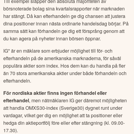
Till exempel släpper den absoluta majoriteten av
börsnoterade bolag sina kvartalsrapporter när marknaden
har stängt. Då kan efterhandeln ge dig chansen att justera
dina positioner innan nästa ordinarie handelsdag börjar. På
samma sätt kan förhandeln ge dig ett försprång genom att
du kan agera på nyheter innan börsen öppnar.
IG* är en mäklare som erbjuder möjlighet till för- och
efterhandeln på de amerikanska marknaderna, för såväl
populära aktier som index. Hos dem kan du handla på fler
än 70 stora amerikanska aktier under både förhandeln och
efterhandeln.
För nordiska aktier finns ingen förhandel eller
efterhandel
, men nätmäklaren IG ger däremot möjligheten
att handla OMXS30-index (Sverige30) dygnet runt under
vardagar, vilket ger dig en möjlighet att ta positioner eller
hedga din aktieportfölj före eller efter stängning (kl. 09.00-
17.30).