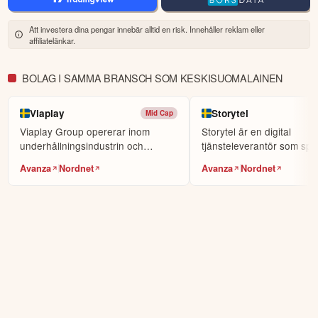
världens största sociala investerarforum.
Att investera dina pengar innebär alltid en risk. Innehåller reklam eller
affiliatelänkar.
ÖPPNA KONTO
KOPIERA TOPPINVESTERARE
BOLAG I SAMMA BRANSCH SOM KESKISUOMALAINEN
eToro är en investeringsplattform för flera tillgångsslag. Värdet på
dina investeringar kan gå upp eller ner. Du riskerar ditt kapital.
Viaplay
Storytel
Mid Cap
Viaplay Group opererar inom
Storytel är en digital
underhållningsindustrin och
tjänsteleverantör som spec
erbjuder ett mångsidigt ...
sig på två huvudområd...
Avanza
Nordnet
Avanza
Nordnet