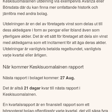
Keskisuomalainen
utdelning via exempelvis Avanza eller
Börsdata där du kan finna mer omfattande historik och
jämföra med andra bolag.
Utdelningen är en del av företagets vinst som delas ut till
dess aktieägare i form av pengar eller ibland även som
ytterligare aktier. Det är ett sätt för företaget att dela sin vinst
med aktieägarna som ett incitament för att äga deras aktier.
Utdelningar är vanligtvis betalda regelbundet, vanligtvis
varje kvartal eller årligen.
När kommer
Keskisuomalainen
rapport
Nästa rapport i bolaget kommer:
27 Aug
.
Det är altså
21
dagar
kvar till nästa rapport i
Keskisuomalainen
.
En kvartalsrapport är en finansiell rapport som ett
börsnoterat bolag offentliggör varje kvartal, det vill säga fyra