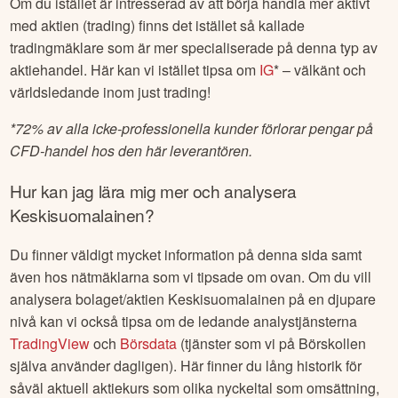
Om du istället är intresserad av att börja handla mer aktivt
med aktien (trading) finns det istället så kallade
tradingmäklare som är mer specialiserade på denna typ av
aktiehandel. Här kan vi istället tipsa om
IG
* – välkänt och
världsledande inom just trading!
*
72% av alla icke-professionella kunder förlorar pengar på
CFD-handel hos den här leverantören.
Hur kan jag lära mig mer och analysera
Keskisuomalainen
?
Du finner väldigt mycket information på denna sida samt
även hos nätmäklarna som vi tipsade om ovan. Om du vill
analysera bolaget/aktien
Keskisuomalainen
på en djupare
nivå kan vi också tipsa om de ledande analystjänsterna
TradingView
och
Börsdata
(tjänster som vi på Börskollen
själva använder dagligen). Här finner du lång historik för
såväl aktuell aktiekurs som olika nyckeltal som omsättning,