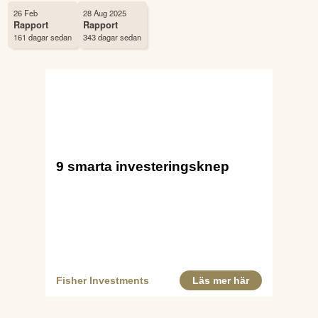
Status
Noterad
26 Feb
28 Aug 2025
Rapport
Rapport
Land
Finland
161 dagar sedan
343 dagar sedan
Första handelsdag
18 Apr 1999
Antal ägare Avanza
20 st
Antal ägare Nordnet
1,200 st
Källa:
Börsdata