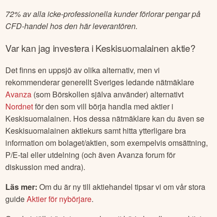
72% av alla icke-professionella kunder förlorar pengar på
CFD-handel hos den här leverantören.
Var kan jag investera i
Keskisuomalainen
aktie?
Det finns en uppsjö av olika alternativ, men vi
rekommenderar generellt Sveriges ledande nätmäklare
Avanza
(som Börskollen själva använder) alternativt
Nordnet
för den som vill börja handla med aktier i
Keskisuomalainen
. Hos dessa nätmäklare kan du även se
Keskisuomalainen
aktiekurs samt hitta ytterligare bra
information om bolaget/aktien, som exempelvis omsättning,
P/E-tal eller utdelning (och även Avanza forum för
diskussion med andra).
Läs mer:
Om du är ny till aktiehandel tipsar vi om vår stora
guide
Aktier för nybörjare
.