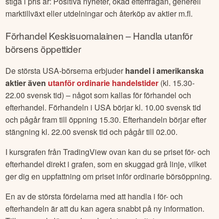
stiga i pris är: Positiva nyheter, ökad efterfrågan, generell
marktillväxt eller utdelningar och återköp av aktier m.fl.
Förhandel
Keskisuomalainen
– Handla utanför
börsens öppettider
De största USA-börserna erbjuder
handel i amerikanska
aktier även
utanför ordinarie handelstider
(kl. 15.30-
22.00 svensk tid) – något som kallas för förhandel och
efterhandel. Förhandeln i USA börjar kl. 10.00 svensk tid
och pågår fram till öppning 15.30. Efterhandeln börjar efter
stängning kl. 22.00 svensk tid och pågår till 02.00.
I kursgrafen från TradingView ovan kan du se priset för- och
efterhandel direkt i grafen, som en skuggad grå linje, vilket
ger dig en uppfattning om priset inför ordinarie börsöppning.
En av de största fördelarna med att handla i för- och
efterhandeln är att du kan agera snabbt på ny information.