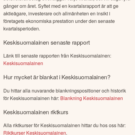
gånger om året. Syftet med en kvartalsrapport är att ge
aktieägare, investerare och allmänheten en insikt i
företagets ekonomiska prestation under den senaste
kvartalsperioden.
Keskisuomalainen
senaste rapport
Länk till senaste rapporten från
Keskisuomalainen
:
Keskisuomalainen
Hur mycket är blankat i
Keskisuomalainen
?
Du hittar alla nuvarande blankningspositioner och historik
för
Keskisuomalainen
här:
Blankning
Keskisuomalainen
Keskisuomalainen
riktkurs
Alla riktkurser för
Keskisuomalainen
hittar du hos oss här:
Riktkurser
Keskisuomalainen
.