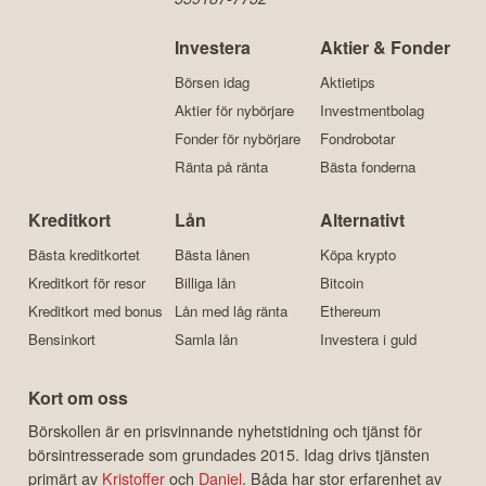
Investera
Aktier & Fonder
Börsen idag
Aktietips
Aktier för nybörjare
Investmentbolag
Fonder för nybörjare
Fondrobotar
Ränta på ränta
Bästa fonderna
Kreditkort
Lån
Alternativt
Bästa kreditkortet
Bästa lånen
Köpa krypto
Kreditkort för resor
Billiga lån
Bitcoin
Kreditkort med bonus
Lån med låg ränta
Ethereum
Bensinkort
Samla lån
Investera i guld
Kort om oss
Börskollen är en prisvinnande nyhetstidning och tjänst för
börsintresserade som grundades 2015. Idag drivs tjänsten
primärt av
Kristoffer
och
Daniel
. Båda har stor erfarenhet av