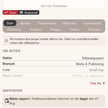
Kurs från TradingView
Enkel
Avancerad
Start
Nyheter
Pressreleaser
Riktkurser
Insynshandel
Blankning
Analyser
Bloggar
Videos
Podcasts
Att investera dina pengar innebär alltid en risk. Sidan kan innehålla/innehåller
reklam eller affiliatelänkar.
OM AKTIEN
Sektor
Sällanköpsvaror
Bransch
Media & Publicering
Lista
Small Cap
Nästa rapport
27 Aug - 21 dagar kvar
Utdelning
Ja
Visa fler ▼
Direkavkastning
4.03%
RAPPORTER
Utdelning summa
0.40
i Keskisuomalainen kommer
om
den
27
Nästa rapport
21 dagar
Namn
Keskisuomalainen
Aug
Ticker
KSL