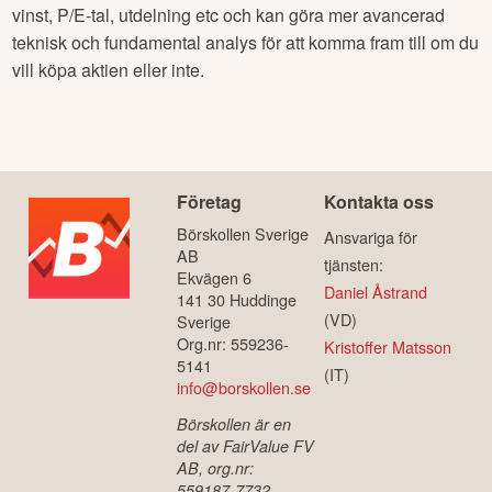
vinst, P/E-tal, utdelning etc och kan göra mer avancerad
teknisk och fundamental analys för att komma fram till om du
vill köpa aktien eller inte.
Företag
Kontakta oss
Börskollen Sverige
Ansvariga för
AB
tjänsten:
Ekvägen 6
Daniel Åstrand
141 30 Huddinge
(VD)
Sverige
Org.nr: 559236-
Kristoffer Matsson
5141
(IT)
info@borskollen.se
Börskollen är en
del av FairValue FV
AB, org.nr:
559187-7732