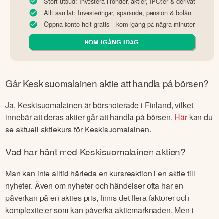
Stort utbud: Investera i fonder, aktier, IPO:er & derivat
Allt samlat: Investeringar, sparande, pension & bolån
Öppna konto helt gratis – kom igång på några minuter
KOM IGÅNG IDAG
Går
Keskisuomalainen
aktie att handla på börsen?
Ja,
Keskisuomalainen
är börsnoterade
i Finland
, vilket
innebär att deras aktier går att handla på börsen.
Här
kan du
se aktuell aktiekurs för
Keskisuomalainen
.
Vad har hänt med
Keskisuomalainen
aktien?
Man kan inte alltid härleda en kursreaktion i en aktie till
nyheter. Även om nyheter och händelser ofta har en
påverkan på en akties pris, finns det flera faktorer och
komplexiteter som kan påverka aktiemarknaden. Men i