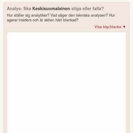
Analys: Ska
Keskisuomalainen
stiga eller falla?
Hur ställer sig analytiker? Vad säger den tekniska analysen? Hur
agerar insiders och är aktien hårt blankad?
Visa köp/blanka ▼
Bonus: Få upp till 500 USD i tillgångar när du öppnar konto –
se
erbjudandet!
4.2
av 5
Trustpilot
10 000+ olika marknader samlade – aktier, ETF:er & krypto
CopyTrader™ –
kopiera portföljen för toppinvesterare
För- & efterhandel på utvalda börser – ligg steget före
– över 100 olika att välja på
Handla riktig krypto
Bonus: Upp till
på oinvesterat kapital
3,55 % årlig ränta
Köp eller blanka Keskisuomalainen
7 enkla steg – så här kommer du igång
för att läsa mer och klicka sedan på
Besök hemsidan