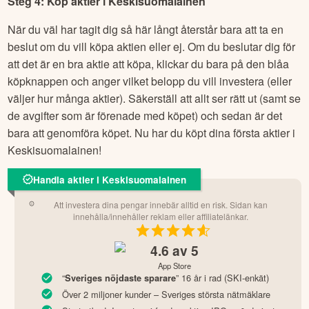
Steg 4: Köp aktier i
Keskisuomalainen
När du väl har tagit dig så här långt återstår bara att ta en
beslut om du vill köpa aktien eller ej. Om du beslutar dig för
att det är en bra aktie att köpa, klickar du bara på den blåa
köpknappen och anger vilket belopp du vill investera (eller
väljer hur många aktier). Säkerställ att allt ser rätt ut (samt se
de avgifter som är förenade med köpet) och sedan är det
bara att genomföra köpet. Nu har du köpt dina första aktier i
Keskisuomalainen
!
Handla aktier i Keskisuomalainen
Att investera dina pengar innebär alltid en risk. Sidan kan
innehålla/innehåller reklam eller affiliatelänkar.
4.6
av 5
App Store
“
” 16 år i rad (SKI-enkät)
Sveriges nöjdaste sparare
Över 2 miljoner kunder – Sveriges största nätmäklare