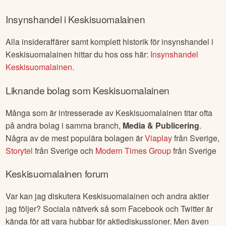
Insynshandel i
Keskisuomalainen
Alla insideraffärer samt komplett historik för insynshandel i
Keskisuomalainen
hittar du hos oss här:
Insynshandel
Keskisuomalainen
.
Liknande bolag som
Keskisuomalainen
Många som är intresserade av
Keskisuomalainen
titar ofta
på andra bolag i samma branch,
Media & Publicering
.
Några av de mest populära bolagen är
Viaplay
från
Sverige
,
Storytel
från
Sverige
och
Modern Times Group
från
Sverige
Keskisuomalainen
forum
Var kan jag diskutera
Keskisuomalainen
och andra aktier
jag följer? Sociala nätverk så som Facebook och Twitter är
kända för att vara hubbar för aktiediskussioner. Men även