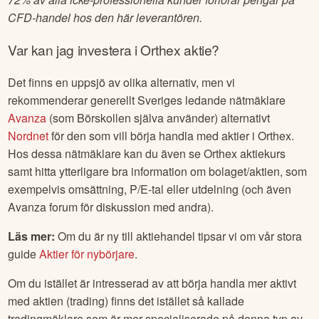
CFD-handel hos den här leverantören.
Var kan jag investera i
Orthex
aktie?
Det finns en uppsjö av olika alternativ, men vi
rekommenderar generellt Sveriges ledande nätmäklare
Avanza
(som Börskollen själva använder) alternativt
Nordnet
för den som vill börja handla med aktier i
Orthex
.
Hos dessa nätmäklare kan du även se
Orthex
aktiekurs
samt hitta ytterligare bra information om bolaget/aktien, som
exempelvis omsättning, P/E-tal eller utdelning (och även
Avanza forum för diskussion med andra).
Läs mer:
Om du är ny till aktiehandel tipsar vi om vår stora
guide
Aktier för nybörjare
.
Om du istället är intresserad av att börja handla mer aktivt
med aktien (trading) finns det istället så kallade
tradingmäklare som är mer specialiserade på denna typ av