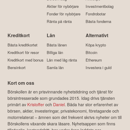
Aktier för nybörjare
Investmentbolag
Fonder för nybörjare
Fondrobotar
Ränta på ränta
Bästa fonderna
Kreditkort
Lån
Alternativt
Bästa kreditkortet
Bästa lånen
Köpa krypto
Kreditkort för resor
Billiga lån
Bitcoin
Kreditkort med bonus
Lån med låg ränta
Ethereum
Bensinkort
Samla lån
Investera i guld
Kort om oss
Börskollen är en prisvinnande nyhetstidning och tjänst för
börsintresserade som grundades 2015. Idag drivs tjänsten
primärt av
Kristoffer
och
Daniel
. Båda har stor erfarenhet av
börsen, aktier, investeringar, privatekonomi, företagande och
motorrelaterat – ämnen som det frekvent skrivs nyheter om till
Börskollens växande skara läsare. Nyhetsappen som finns
tillgänglig, kostnadsfritt, har under åren laddats ner