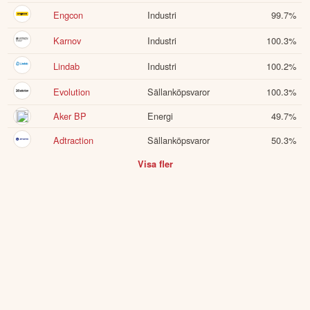
Engcon
Industri
99.7
%
Karnov
Industri
100.3
%
Lindab
Industri
100.2
%
Evolution
Sällanköpsvaror
100.3
%
Aker BP
Energi
49.7
%
Adtraction
Sällanköpsvaror
50.3
%
Visa fler