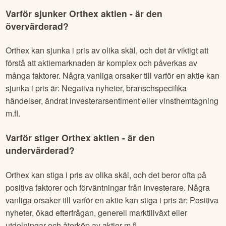
Varför sjunker
Orthex
aktien - är den
övervärderad?
Orthex
kan sjunka i pris av olika skäl, och det är viktigt att
förstå att aktiemarknaden är komplex och påverkas av
många faktorer. Några vanliga orsaker till varför en aktie kan
sjunka i pris är: Negativa nyheter, branschspecifika
händelser, ändrat investerarsentiment eller vinsthemtagning
m.fl.
Varför stiger
Orthex
aktien - är den
undervärderad?
Orthex
kan stiga i pris av olika skäl, och det beror ofta på
positiva faktorer och förväntningar från investerare. Några
vanliga orsaker till varför en aktie kan stiga i pris är: Positiva
nyheter, ökad efterfrågan, generell marktillväxt eller
utdelningar och återköp av aktier m.fl.