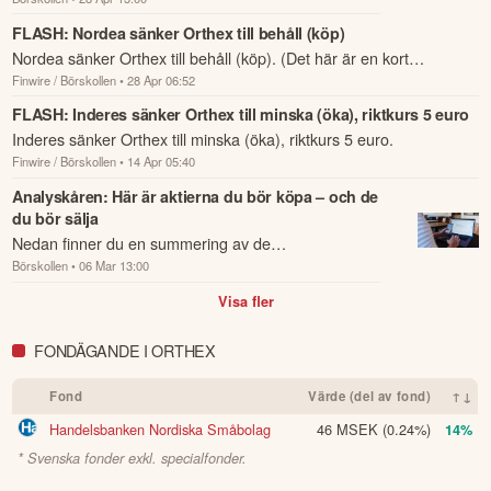
analysrekommendationer och riktkursförändringar
As the industry faces increasingly turbulent conditions, I would like to 
som har rapporterats om idag den 28 april.
thank our personnel, partners and suppliers for their strong 
FLASH: Nordea sänker Orthex till behåll (köp)
commitment, flexibility and swift reactions in managing these fast-
Nordea sänker Orthex till behåll (köp). (Det här är en kort
changing and unpredictable circumstances. I would especially like to 
Finwire / Börskollen
• 28 Apr 06:52
nyhetsflash som inte innehåller mer information än ovan.
thank our commercial teams for many interesting new products and for 
FLASH: Inderes sänker Orthex till minska (öka), riktkurs 5 euro
the strong efforts in increasing our distribution and presence in retailers 
Inderes sänker Orthex till minska (öka), riktkurs 5 euro.
and stores across Europe.
Finwire / Börskollen
• 14 Apr 05:40
Denna summering har tagits fram med hjälp av AI och kan
Analyskåren: Här är aktierna du bör köpa – och de
därför innehålla förenklingar eller sakna viss information.
du bör sälja
Innehållet ska inte ses som investeringsråd eller personlig
Nedan finner du en summering av de
rådgivning. Ta alltid del av bolagets fullständiga kvartalsrapport
Börskollen
• 06 Mar 13:00
analysrekommendationer och riktkursförändringar
innan du fattar investeringsbeslut. Historisk avkastning är ingen
garanti för framtida avkastning.
Skulle du upptäcka fel eller
som har rapporterats om idag den 6 mars.
Visa fler
andra förbättringsförslag i materialet är du välkommen att
kontakta oss
.
FONDÄGANDE I ORTHEX
Öppna rapport (PDF)
Fond
Värde (del av fond)
↑↓
Handelsbanken Nordiska Småbolag
46 MSEK
(0.24%)
14%
* Svenska fonder exkl. specialfonder.