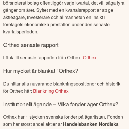
börsnoterat bolag offentliggör varje kvartal, det vill säga fyra
gånger om året. Syftet med en kvartalsrapport är att ge
aktieägare, investerare och allmänheten en insikt i
företagets ekonomiska prestation under den senaste
kvartalsperioden.
Orthex
senaste rapport
Länk till senaste rapporten från
Orthex
:
Orthex
Hur mycket är blankat i
Orthex
?
Du hittar alla nuvarande blankningspositioner och historik
för
Orthex
här:
Blankning
Orthex
Institutionellt ägande – Vilka fonder äger
Orthex
?
Orthex
har
1
stycken svenska fonder på ägarlistan. Fonden
som har störst andel aktier är
Handelsbanken Nordiska