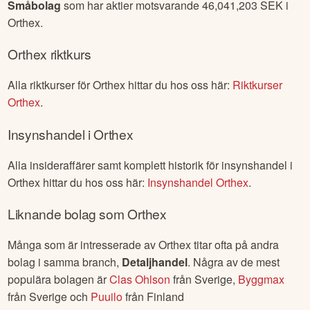
Småbolag
som har aktier motsvarande
46,041,203
SEK i
Orthex
.
Orthex
riktkurs
Alla riktkurser för
Orthex
hittar du hos oss här:
Riktkurser
Orthex
.
Insynshandel i
Orthex
Alla insideraffärer samt komplett historik för insynshandel i
Orthex
hittar du hos oss här:
Insynshandel
Orthex
.
Liknande bolag som
Orthex
Många som är intresserade av
Orthex
titar ofta på andra
bolag i samma branch,
Detaljhandel
. Några av de mest
populära bolagen är
Clas Ohlson
från
Sverige
,
Byggmax
från
Sverige
och
Puuilo
från
Finland