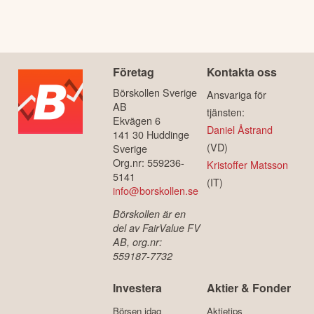
Företag
Kontakta oss
Börskollen Sverige
Ansvariga för
AB
tjänsten:
Ekvägen 6
Daniel Åstrand
141 30 Huddinge
(VD)
Sverige
Org.nr: 559236-
Kristoffer Matsson
5141
(IT)
info@borskollen.se
Börskollen är en
del av FairValue FV
AB, org.nr:
559187-7732
Investera
Aktier & Fonder
Börsen idag
Aktietips