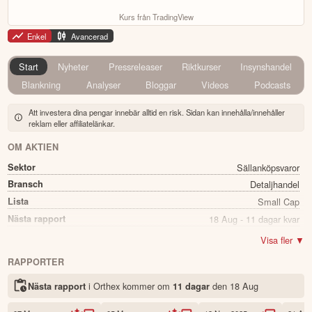
Kurs från TradingView
Enkel
Avancerad
Start
Nyheter
Pressreleaser
Riktkurser
Insynshandel
Blankning
Analyser
Bloggar
Videos
Podcasts
Att investera dina pengar innebär alltid en risk. Sidan kan innehålla/innehåller
reklam eller affiliatelänkar.
OM AKTIEN
Sektor
Sällanköpsvaror
Bransch
Detaljhandel
Lista
Small Cap
Nästa rapport
18 Aug - 11 dagar kvar
Utdelning
Ja
Visa fler ▼
Direkavkastning
5.00%
RAPPORTER
Utdelning summa
0.23
i Orthex kommer
om
den
18 Aug
Nästa rapport
11 dagar
Namn
Orthex
Ticker
ORTHEX