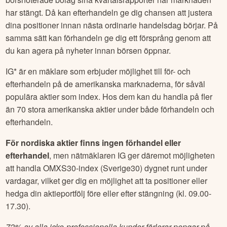
har stängt. Då kan efterhandeln ge dig chansen att justera
dina positioner innan nästa ordinarie handelsdag börjar. På
samma sätt kan förhandeln ge dig ett försprång genom att
du kan agera på nyheter innan börsen öppnar.
IG* är en mäklare som erbjuder möjlighet till för- och
efterhandeln på de amerikanska marknaderna, för såväl
populära aktier som index. Hos dem kan du handla på fler
än 70 stora amerikanska aktier under både förhandeln och
efterhandeln.
För nordiska aktier finns ingen förhandel eller
efterhandel
, men nätmäklaren IG ger däremot möjligheten
att handla OMXS30-index (Sverige30) dygnet runt under
vardagar, vilket ger dig en möjlighet att ta positioner eller
hedga din aktieportfölj före eller efter stängning (kl. 09.00-
17.30).
72% av alla icke-professionella kunder förlorar pengar på