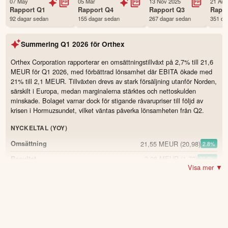
07 May
05 Mar
13 Nov 2025
21 Aug
Status
Noterad
Rapport
Q1
Rapport
Q4
Rapport
Q3
Rapp
92 dagar sedan
155 dagar sedan
267 dagar sedan
351 da
Land
Finland
Första handelsdag
24 Mar 2021
Summering
Q1 2026
för
Orthex
Antal ägare Avanza
87 st
Antal ägare Nordnet
6,159 st
Orthex Corporation rapporterar en omsättningstillväxt på 2,7% till 21,6
MEUR för Q1 2026, med förbättrad lönsamhet där EBITA ökade med
Källa:
Börsdata
21% till 2,1 MEUR. Tillväxten drevs av stark försäljning utanför Norden,
särskilt i Europa, medan marginalerna stärktes och nettoskulden
minskade. Bolaget varnar dock för stigande råvarupriser till följd av
krisen i Hormuzsundet, vilket väntas påverka lönsamheten från Q2.
NYCKELTAL (YOY)
21,55 MEUR
(20,98)
Omsättning
2.8
%
2,08 MEUR
(1,72)
Resultat
21.0
%
Visa mer ▼
28,8 %
(27,7)
Bruttomarginal
1.1
3,364 MEUR
(2,927)
EBITDA
14.9
%
3,524 MEUR
Kassaflöde från den löpande
-24.5
%
verksamheten
(4,668)