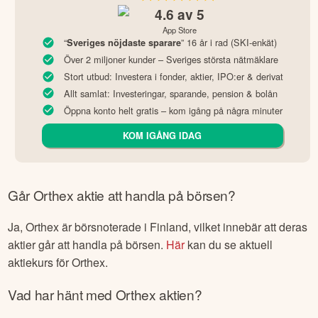
4.6
av 5
App Store
“
” 16 år i rad (SKI-enkät)
Sveriges nöjdaste sparare
Över 2 miljoner kunder – Sveriges största nätmäklare
Stort utbud: Investera i fonder, aktier, IPO:er & derivat
Allt samlat: Investeringar, sparande, pension & bolån
Öppna konto helt gratis – kom igång på några minuter
KOM IGÅNG IDAG
Går
Orthex
aktie att handla på börsen?
Ja,
Orthex
är börsnoterade
i Finland
, vilket innebär att deras
aktier går att handla på börsen.
Här
kan du se aktuell
aktiekurs för
Orthex
.
Vad har hänt med
Orthex
aktien?