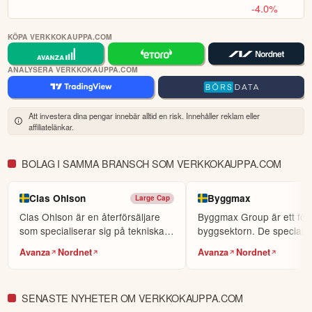
27,8 miljoonaa euroa.

-4.0%
Toukokuussa hallitus päätti aloittaa enintään 5 miljoonan euron omien 
KÖPA VERKKOKAUPPA.COM
osakkeiden takaisinosto-ohjelman, joka täydentää osingonjakoa ja 
heijastaa luottamustamme yhtiön pitkän aikavälin arvonluontiin.

ANALYSERA VERKKOKAUPPA.COM
Strategian toteutus etenee keskeisillä kasvualueilla

Järjestimme 28. toukokuuta pääomamarkkinapäivämme, jossa 
Att investera dina pengar innebär alltid en risk. Innehåller reklam eller
esittelimme Verkkokauppa.comin 2024-2028 strategian seuraavan 
affiliatelänkar.
vaiheen sekä päivitetyt pitkän aikavälin taloudelliset tavoitteet. 
Strategian toteutus eteni konkreettisin tuloksin myös toisella 
BOLAG I SAMMA BRANSCH SOM VERKKOKAUPPA.COM
vuosineljänneksellä.

Nopeiden toimitusten skaalautuminen jatkui toisella neljänneksellä. 
Clas Ohlson
Byggmax
Large Cap
Toimitusvolyymit kasvoivat 45 prosenttia vuodentakaisesta, ja yhden 
Clas Ohlson är en återförsäljare
Byggmax Group är ett för
tunnin toimitukset 66 prosenttia. Nopeiden toimitusten osuus 
som specialiserar sig på tekniska
byggsektorn. De specialis
verkkomyynnistä nousi 30 prosenttiin, ja ylitimme miljoonan 
produkter.
på att sälja...
kumulatiivisen nopean toimituksen rajapyykin, mikä kertoo 
Avanza
Nordnet
Avanza
Nordnet
toimitusmallimme skaalautuvuudesta.

Kansainvälinen myynti kasvoi 63 prosenttia laajemman valikoiman, 
SENASTE NYHETER OM VERKKOKAUPPA.COM
vahvistuneen aseman kumppanimarkkinapaikoilla, omien kanaviemme 