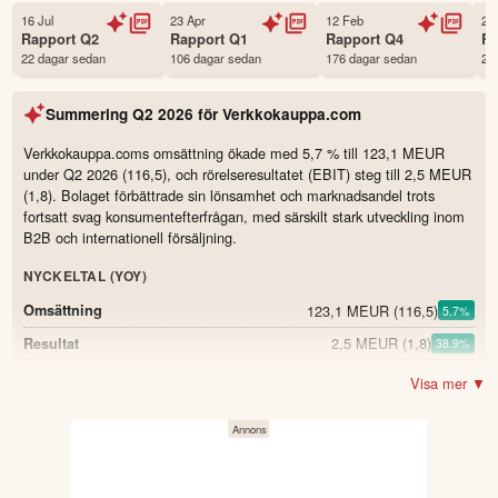
Status
Noterad
16 Jul
23 Apr
12 Feb
23
Rapport
Q2
Rapport
Q1
Rapport
Q4
R
Land
Finland
22 dagar sedan
106 dagar sedan
176 dagar sedan
28
Första handelsdag
03 Apr 2014
Antal ägare Avanza
106 st
Summering
Q2 2026
för
Verkkokauppa.com
Antal ägare Nordnet
8,197 st
Verkkokauppa.coms omsättning ökade med 5,7 % till 123,1 MEUR
Källa:
Börsdata
under Q2 2026 (116,5), och rörelseresultatet (EBIT) steg till 2,5 MEUR
(1,8). Bolaget förbättrade sin lönsamhet och marknadsandel trots
fortsatt svag konsumentefterfrågan, med särskilt stark utveckling inom
B2B och internationell försäljning.
NYCKELTAL (YOY)
123,1 MEUR
(116,5)
Omsättning
5.7
%
2,5 MEUR
(1,8)
Resultat
38.9
%
16,6 %
(17,1)
Bruttomarginal
-0.5
Visa mer ▼
2 %
(1,5)
Rörelsemarginal
0.5
6,8 MEUR
(−0,3)
Kassaflöde från verksamheten
0,03 EUR
(0,02)
Vinst per aktie
50.0
%