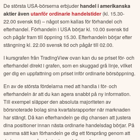
De största USA-börserna erbjuder
handel i amerikanska
aktier även
utanför ordinarie handelstider
(kl. 15.30-
22.00 svensk tid) – något som kallas för förhandel och
efterhandel. Förhandeln i USA börjar kl. 10.00 svensk tid
och pågår fram till öppning 15.30. Efterhandeln börjar efter
stängning kl. 22.00 svensk tid och pågår till 02.00.
I kursgrafen från TradingView ovan kan du se priset för- och
efterhandel direkt i grafen, som en skuggad grå linje, vilket
ger dig en uppfattning om priset inför ordinarie börsöppning.
En av de största fördelarna med att handla i för- och
efterhandeln är att du kan agera snabbt på ny information.
Till exempel släpper den absoluta majoriteten av
börsnoterade bolag sina kvartalsrapporter när marknaden
har stängt. Då kan efterhandeln ge dig chansen att justera
dina positioner innan nästa ordinarie handelsdag börjar. På
samma sätt kan förhandeln ge dig ett försprång genom att