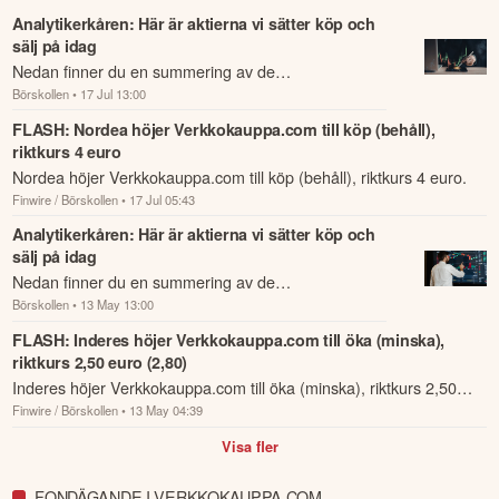
jatkuneen hyvän vireen sekä parantuneen toimitusnopeuden tukemana. 
Analytikerkåren: Här är aktierna vi sätter köp och
Ruotsi oli jälleen vahvin kasvun ajuri, ja myynti yli kaksinkertaistui 
sälj på idag
vuodentakaisesta.

Nedan finner du en summering av de
Börskollen
• 17 Jul 13:00
analysrekommendationer och riktkursförändringar
Strategiamme toteutus sai neljänneksen aikana myös kansainvälistä 
som har rapporterats om idag den 17 juli.
tunnustusta. Kesäkuussa Verkkokauppa.com palkittiin Cannes Lions 
FLASH: Nordea höjer Verkkokauppa.com till köp (behåll),
International Festival of Creativity -tapahtumassa. Palkinto on vahva 
riktkurs 4 euro
tunnustus brändillemme, luovalle työllemme sekä rohkeudelle tehdä 
Nordea höjer Verkkokauppa.com till köp (behåll), riktkurs 4 euro.
asioita toisin, mikä on aina määrittänyt meitä. Verkkokauppa.com 
Finwire / Börskollen
• 17 Jul 05:43
sijoittui myös parhaaksi elektroniikan vähittäiskauppiaaksi ja 
Analytikerkåren: Här är aktierna vi sätter köp och
kokonaisvertailussa kolmanneksi IMPACT Commercen ja Googlen 
sälj på idag
yhdessä toteuttamassa Omnichannel Index 2026 -tutkimuksessa, joka 
Nedan finner du en summering av de
kattoi 373 brändiä ja jälleenmyyjää kuudella Euroopan markkinalla. 
Tunnustus korostaa vahvuuksiamme tuotesaatavuudessa, 
Börskollen
• 13 May 13:00
analysrekommendationer och riktkursförändringar
toimituksissa, palvelussa ja ostopäätöksen tukemisessa sekä osoittaa 
som har rapporterats om idag den 13 maj.
FLASH: Inderes höjer Verkkokauppa.com till öka (minska),
edistymistämme asiakaskeskeisen monikanavaisen toimintamallin 
riktkurs 2,50 euro (2,80)
rakentajana.

Inderes höjer Verkkokauppa.com till öka (minska), riktkurs 2,50
Finwire / Börskollen
• 13 May 04:39
euro (2,80).
Katse eteenpäin

Visa fler
Lähdemme vuoden jälkimmäiseen puoliskoon vahvasta asemasta, ja 
tukena ovat ensimmäiset vakautumisen merkit kuluttajakysynnässä 
FONDÄGANDE I VERKKOKAUPPA.COM