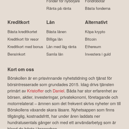
Fonder för nybörjare
Fondrobotar
Ränta på ränta
Bästa fonderna
Kreditkort
Lån
Alternativt
Bästa kreditkortet
Bästa lånen
Köpa krypto
Kreditkort för resor
Billiga lån
Bitcoin
Kreditkort med bonus
Lån med låg ränta
Ethereum
Bensinkort
Samla lån
Investera i guld
Kort om oss
Börskollen är en prisvinnande nyhetstidning och tjänst för
börsintresserade som grundades 2015. Idag drivs tjänsten
primärt av
Kristoffer
och
Daniel
. Båda har stor erfarenhet av
börsen, aktier, investeringar, privatekonomi, företagande och
motorrelaterat – ämnen som det frekvent skrivs nyheter om till
Börskollens växande skara läsare. Nyhetsappen som finns
tillgänglig, kostnadsfritt, har under åren laddats ner
hundratusentals gånger och med ett användarbetyg som är
bland de bästa i branschen.