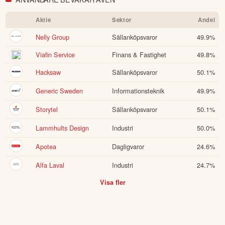
Aktie
Sektor
Andel
Nelly Group
Sällanköpsvaror
49.9
%
Viafin Service
Finans & Fastighet
49.8
%
Hacksaw
Sällanköpsvaror
50.1
%
Generic Sweden
Informationsteknik
49.9
%
Storytel
Sällanköpsvaror
50.1
%
Lammhults Design
Industri
50.0
%
Apotea
Dagligvaror
24.6
%
Alfa Laval
Industri
24.7
%
Visa fler