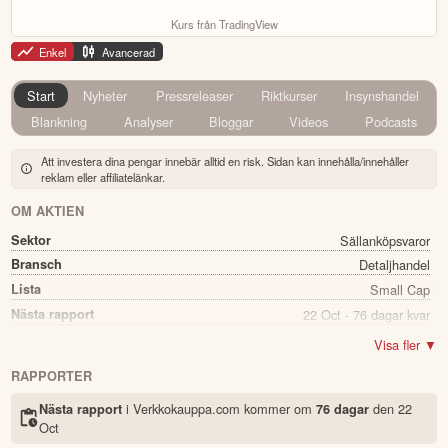
Kurs från TradingView
Enkel
Avancerad
Start
Nyheter
Pressreleaser
Riktkurser
Insynshandel
Blankning
Analyser
Bloggar
Videos
Podcasts
Att investera dina pengar innebär alltid en risk. Sidan kan innehålla/innehåller
reklam eller affiliatelänkar.
OM AKTIEN
Sektor
Sällanköpsvaror
Bransch
Detaljhandel
Lista
Small Cap
Nästa rapport
22 Oct - 76 dagar kvar
Utdelning
Ja
Visa fler ▼
Direkavkastning
5.66%
RAPPORTER
Utdelning summa
0.19
i Verkkokauppa.com kommer
om
den
22
Nästa rapport
76 dagar
Namn
Verkkokauppa.com
Oct
Ticker
VERK