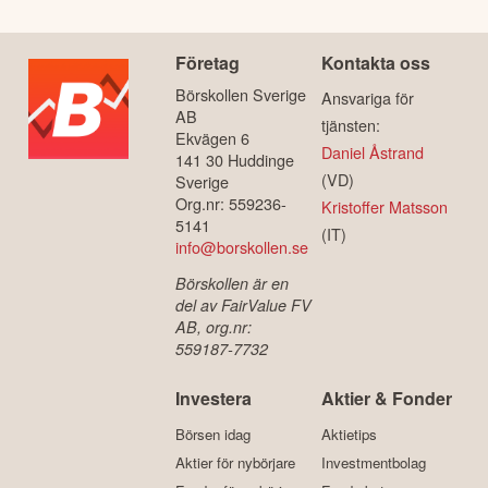
Företag
Kontakta oss
Börskollen Sverige
Ansvariga för
AB
tjänsten:
Ekvägen 6
Daniel Åstrand
141 30 Huddinge
(VD)
Sverige
Org.nr: 559236-
Kristoffer Matsson
5141
(IT)
info@borskollen.se
Börskollen är en
del av FairValue FV
AB, org.nr:
559187-7732
Investera
Aktier & Fonder
Börsen idag
Aktietips
Aktier för nybörjare
Investmentbolag