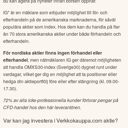
du kan agera på nyheter innan börsen öppnar.
IG* är en mäklare som erbjuder möjlighet till för- och
efterhandeln på de amerikanska marknaderna, för såväl
populära aktier som index. Hos dem kan du handla på fler
än 70 stora amerikanska aktier under både förhandeln och
efterhandeln.
För nordiska aktier finns ingen förhandel eller
efterhandel
, men nätmäklaren IG ger däremot möjligheten
att handla OMXS30-index (Sverige30) dygnet runt under
vardagar, vilket ger dig en möjlighet att ta positioner eller
hedga din aktieportfölj före eller efter stängning (kl. 09.00-
17.30).
72% av alla icke-professionella kunder förlorar pengar på
CFD-handel hos den här leverantören.
Var kan jag investera i
Verkkokauppa.com
aktie?