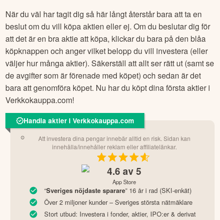
När du väl har tagit dig så här långt återstår bara att ta en
beslut om du vill köpa aktien eller ej. Om du beslutar dig för
att det är en bra aktie att köpa, klickar du bara på den blåa
köpknappen och anger vilket belopp du vill investera (eller
väljer hur många aktier). Säkerställ att allt ser rätt ut (samt se
de avgifter som är förenade med köpet) och sedan är det
bara att genomföra köpet. Nu har du köpt dina första aktier i
Verkkokauppa.com
!
Handla aktier i Verkkokauppa.com
Att investera dina pengar innebär alltid en risk. Sidan kan
innehålla/innehåller reklam eller affiliatelänkar.
4.6
av 5
App Store
“
” 16 år i rad (SKI-enkät)
Sveriges nöjdaste sparare
Över 2 miljoner kunder – Sveriges största nätmäklare
Stort utbud: Investera i fonder, aktier, IPO:er & derivat