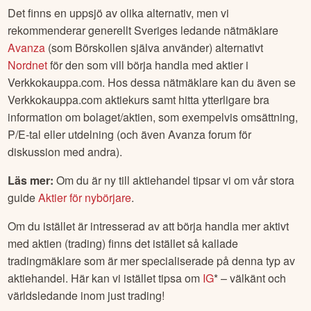
Det finns en uppsjö av olika alternativ, men vi
rekommenderar generellt Sveriges ledande nätmäklare
Avanza
(som Börskollen själva använder) alternativt
Nordnet
för den som vill börja handla med aktier i
Verkkokauppa.com
. Hos dessa nätmäklare kan du även se
Verkkokauppa.com
aktiekurs samt hitta ytterligare bra
information om bolaget/aktien, som exempelvis omsättning,
P/E-tal eller utdelning (och även Avanza forum för
diskussion med andra).
Läs mer:
Om du är ny till aktiehandel tipsar vi om vår stora
guide
Aktier för nybörjare
.
Om du istället är intresserad av att börja handla mer aktivt
med aktien (trading) finns det istället så kallade
tradingmäklare som är mer specialiserade på denna typ av
aktiehandel. Här kan vi istället tipsa om
IG
* – välkänt och
världsledande inom just trading!