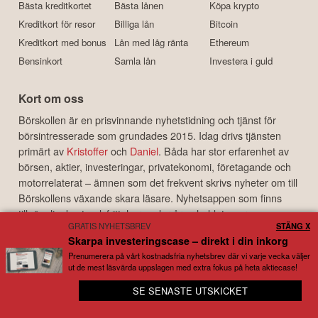
Bästa kreditkortet
Bästa lånen
Köpa krypto
Kreditkort för resor
Billiga lån
Bitcoin
Kreditkort med bonus
Lån med låg ränta
Ethereum
Bensinkort
Samla lån
Investera i guld
Kort om oss
Börskollen är en prisvinnande nyhetstidning och tjänst för
börsintresserade som grundades 2015. Idag drivs tjänsten
primärt av
Kristoffer
och
Daniel
. Båda har stor erfarenhet av
börsen, aktier, investeringar, privatekonomi, företagande och
motorrelaterat – ämnen som det frekvent skrivs nyheter om till
Börskollens växande skara läsare. Nyhetsappen som finns
tillgänglig, kostnadsfritt, har under åren laddats ner
GRATIS NYHETSBREV
STÄNG X
hundratusentals gånger och med ett användarbetyg som är
Skarpa investeringscase – direkt i din inkorg
bland de bästa i branschen.
Prenumerera på vårt kostnadsfria nyhetsbrev där vi varje vecka väljer
ut de mest läsvärda uppslagen med extra fokus på heta aktiecase!
Disclaimer
Börskollen Sverige AB ("Börskollen") är inte finansiella rådgivare, står inte under
SE SENASTE UTSKICKET
⭐ Hundratusentals användare kan inte ha fel?
finansinspektionens tillsyn och ger inga råd till dig. Detta innebär att
investeringsbeslut baserade på information som direkt eller indirekt härrörande