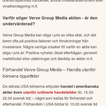
branschspecifika händelser, ändrat investerarsentiment eller
vinsthemtagning m.fl.
Varför stiger
Verve Group Media
aktien - är den
undervärderad?
Verve Group Media
kan stiga i pris av olika skäl, och det
beror ofta på positiva faktorer och förväntningar från
investerare. Några vanliga orsaker till varför en aktie kan
stiga i pris är: Positiva nyheter, ökad efterfrågan, generell
marktillväxt eller utdelningar och återköp av aktier m.fl.
Förhandel
Verve Group Media
– Handla utanför
börsens öppettider
De största USA-börserna erbjuder
handel i amerikanska
aktier även
utanför ordinarie handelstider
(kl. 15.30-
22.00 svensk tid) – något som kallas för förhandel och
efterhandel. Förhandeln i USA börjar kl. 10.00 svensk tid