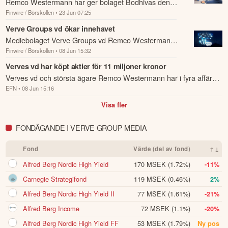
Remco Westermann har ger bolaget Bodhivas den
Finwire / Börskollen
• 23 Jun 07:25
19 till 22 juni köpt 88 283 aktier i mediebolaget Verve
där han är vd och storägare.
Verve Groups vd ökar innehavet
Mediebolaget Verve Groups vd Remco Westermann
Finwire / Börskollen
• 08 Jun 15:32
har ökat innehavet med 590 058 aktier.
Verves vd har köpt aktier för 11 miljoner kronor
Verves vd och största ägare Remco Westermann har i fyra affärer
EFN
• 08 Jun 15:16
köpt cirka 590.
Visa fler
FONDÄGANDE I VERVE GROUP MEDIA
Fond
Värde (del av fond)
↑↓
Alfred Berg Nordic High Yield
170 MSEK
(1.72%)
-11%
Carnegie Strategifond
119 MSEK
(0.46%)
2%
Alfred Berg Nordic High Yield II
77 MSEK
(1.61%)
-21%
Alfred Berg Income
72 MSEK
(1.1%)
-20%
Alfred Berg Nordic High Yield FF
53 MSEK
(1.79%)
Ny pos