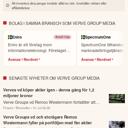
Att investera dina pengar innebär alltid en risk. Innehåller reklam eller
affiliatelänkar.
BOLAG I SAMMA BRANSCH SOM VERVE GROUP MEDIA
Eniro
SpectrumOne
Small Cap
Eniro är ett företag inom
SpectrumOne tillhandahål
informationsteknologi. Företaget
marknadsföringstjänster s
skapar digitala söktj...
till att förbättr...
Avanza
Nordnet
Avanza
Nordnet
SENASTE NYHETER OM VERVE GROUP MEDIA
Verves vd köper aktier igen - denna gång för 1,2
miljoner kronor
Verve Groups vd Remco Westermann fortsätter att
Finwire / Börskollen
• 01 Jul 06:38
köpa aktier genom bolaget Bodhivas.
Verve Groups vd och storägare Remco
Westermann fyller på portföljen med fler aktier