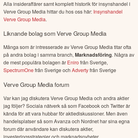
Alla insideraffärer samt komplett historik för insynshandel i
Verve Group Media
hittar du hos oss här:
Insynshandel
Verve Group Media
.
Liknande bolag som
Verve Group Media
Många som är intresserade av
Verve Group Media
titar ofta
på andra bolag i samma branch,
Marknadsföring
. Några av
de mest populära bolagen är
Eniro
från
Sverige
,
SpectrumOne
från
Sverige
och
Adverty
från
Sverige
Verve Group Media
forum
Var kan jag diskutera
Verve Group Media
och andra aktier
jag följer? Sociala nätverk så som Facebook och Twitter är
kända för att vara hubbar för aktiediskussioner. Men även
handelsplatser så som Avanza och Nordnet har sina egna
forum där användare kan diskutera aktier,
investeringsstrategier och marknadsnyheter.