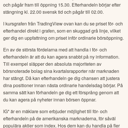
och pågår fram till öppning 15.30. Efterhandeln börjar efter
stängning kl. 22.00 svensk tid och pågår till 02.00.
I kursgrafen från TradingView ovan kan du se priset för- och
efterhandel direkt i grafen, som en skuggad grå linje, vilket
ger dig en uppfattning om priset inför ordinarie börsöppning.
En av de största fördelarna med att handla i för- och
efterhandeln är att du kan agera snabbt på ny information.
Till exempel släpper den absoluta majoriteten av
börsnoterade bolag sina kvartalsrapporter när marknaden
har stängt. Då kan efterhandeln ge dig chansen att justera
dina positioner innan nästa ordinarie handelsdag börjar. På
samma sätt kan förhandeln ge dig ett försprång genom att
du kan agera på nyheter innan börsen öppnar.
IG* är en mäklare som erbjuder möjlighet till för- och
efterhandeln på de amerikanska marknaderna, för såväl
populära aktier som index. Hos dem kan du handla på fler