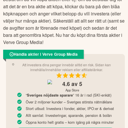
att det är en bra aktie att köpa, klickar du bara på den blåa
köpknappen och anger vilket belopp du vill investera (eller
väljer hur många aktier). Säkerställ att allt ser rätt ut (samt se
de avgifter som är förenade med köpet) och sedan är det
bara att genomföra köpet. Nu har du köpt dina första aktier i
Verve Group Media
!
Handla aktier i Verve Group Media
Att investera dina pengar innebär alltid en risk. Sidan kan
innehålla/innehåller reklam eller affiliatelänkar.
4.6
av 5
App Store
“
” 16 år i rad (SKI-enkät)
Sveriges nöjdaste sparare
Över 2 miljoner kunder – Sveriges största nätmäklare
Stort utbud: Investera i fonder, aktier, IPO:er & derivat
Allt samlat: Investeringar, sparande, pension & bolån
Öppna konto helt gratis – kom igång på några minuter