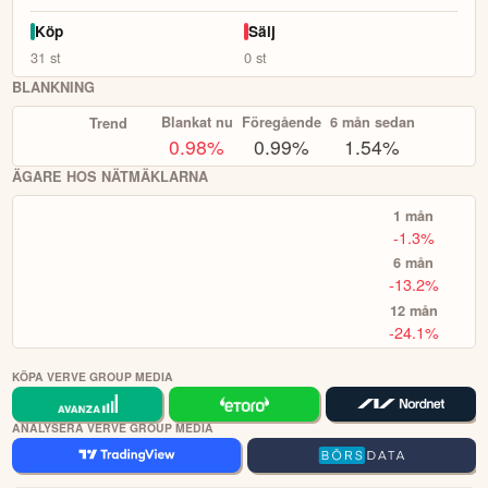
KOPIERA TOPPINVESTERARE
Köp
Sälj
31
st
0
st
eToro är en investeringsplattform för flera tillgångsslag. Värdet på
dina investeringar kan gå upp eller ner. Du riskerar ditt kapital.
BLANKNING
Blankat nu
Föregående
6 mån sedan
Trend
0.98
%
0.99%
1.54%
ÄGARE HOS NÄTMÄKLARNA
1 mån
-1.3%
6 mån
-13.2%
12 mån
-24.1%
KÖPA VERVE GROUP MEDIA
ANALYSERA VERVE GROUP MEDIA