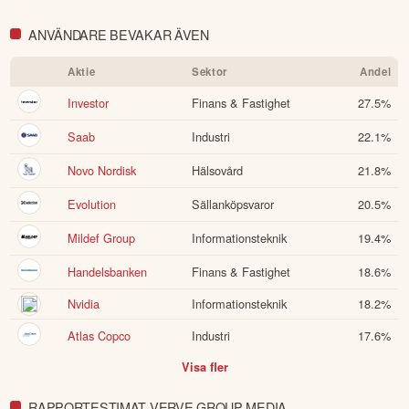
ANVÄNDARE BEVAKAR ÄVEN
Aktie
Sektor
Andel
Investor
Finans & Fastighet
27.5
%
Saab
Industri
22.1
%
Novo Nordisk
Hälsovård
21.8
%
Evolution
Sällanköpsvaror
20.5
%
Mildef Group
Informationsteknik
19.4
%
Handelsbanken
Finans & Fastighet
18.6
%
Nvidia
Informationsteknik
18.2
%
Atlas Copco
Industri
17.6
%
Visa fler
RAPPORTESTIMAT VERVE GROUP MEDIA