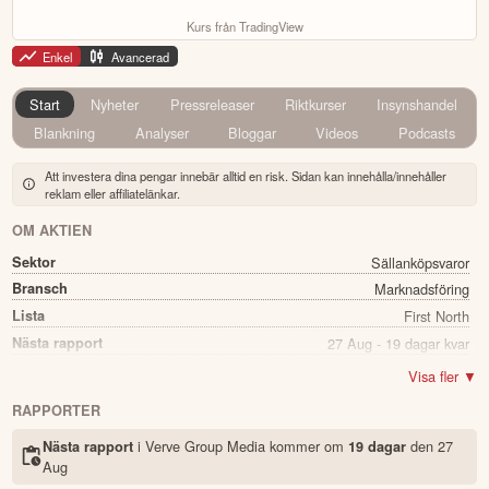
Kurs från TradingView
Enkel
Avancerad
Start
Nyheter
Pressreleaser
Riktkurser
Insynshandel
Blankning
Analyser
Bloggar
Videos
Podcasts
Att investera dina pengar innebär alltid en risk. Sidan kan innehålla/innehåller
reklam eller affiliatelänkar.
OM AKTIEN
Sektor
Sällanköpsvaror
Bransch
Marknadsföring
Lista
First North
Nästa rapport
27 Aug - 19 dagar kvar
Utdelning
Nej
Visa fler ▼
Namn
Verve Group Media
RAPPORTER
Ticker
VER
i Verve Group Media kommer
om
den
27
Nästa rapport
19 dagar
Status
Noterad
Aug
Land
Sverige