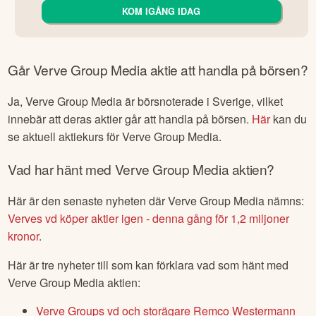
KOM IGÅNG IDAG
Går
Verve Group Media
aktie att handla på börsen?
Ja,
Verve Group Media
är börsnoterade
i Sverige
, vilket
innebär att deras aktier går att handla på börsen.
Här
kan du
se aktuell aktiekurs för
Verve Group Media
.
Vad har hänt med
Verve Group Media
aktien?
Här är den senaste nyheten där
Verve Group Media
nämns:
Verves vd köper aktier igen - denna gång för 1,2 miljoner
kronor
.
Här är tre nyheter till som kan förklara vad som hänt med
Verve Group Media
aktien:
Verve Groups vd och storägare Remco Westermann