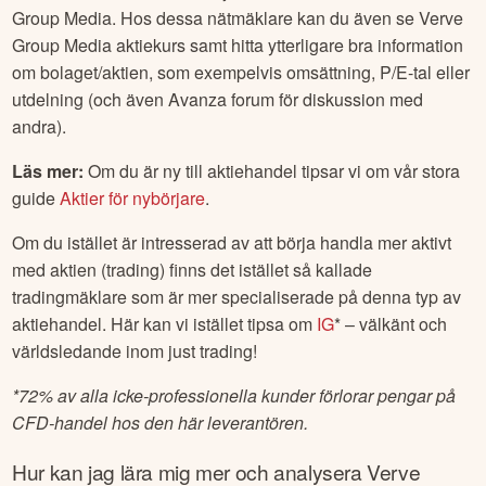
Group Media
. Hos dessa nätmäklare kan du även se
Verve
Group Media
aktiekurs samt hitta ytterligare bra information
om bolaget/aktien, som exempelvis omsättning, P/E-tal eller
utdelning (och även Avanza forum för diskussion med
andra).
Läs mer:
Om du är ny till aktiehandel tipsar vi om vår stora
guide
Aktier för nybörjare
.
Om du istället är intresserad av att börja handla mer aktivt
med aktien (trading) finns det istället så kallade
tradingmäklare som är mer specialiserade på denna typ av
aktiehandel. Här kan vi istället tipsa om
IG
* – välkänt och
världsledande inom just trading!
*
72% av alla icke-professionella kunder förlorar pengar på
CFD-handel hos den här leverantören.
Hur kan jag lära mig mer och analysera
Verve