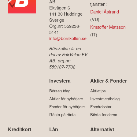
AB
tjänsten:
Ekvägen 6
Daniel Åstrand
141 30 Huddinge
(VD)
Sverige
Org.nr: 559236-
Kristoffer Matsson
5141
(IT)
info@borskollen.se
Börskollen är en
del av FairValue FV
AB, org.nr:
559187-7732
Investera
Aktier & Fonder
Börsen idag
Aktietips
Aktier för nybörjare
Investmentbolag
Fonder för nybörjare
Fondrobotar
Ränta på ränta
Bästa fonderna
Kreditkort
Lån
Alternativt