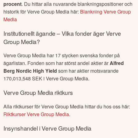
procent
. Du hittar alla nuvarande blankningspositioner och
historik för
Verve Group Media
här:
Blankning
Verve Group
Media
Institutionellt ägande – Vilka fonder äger
Verve
Group Media
?
Verve Group Media
har
17
stycken svenska fonder på
ägarlistan. Fonden som har störst andel aktier är
Alfred
Berg Nordic High Yield
som har aktier motsvarande
170,013,548
SEK i
Verve Group Media
.
Verve Group Media
riktkurs
Alla riktkurser för
Verve Group Media
hittar du hos oss här:
Riktkurser
Verve Group Media
.
Insynshandel i
Verve Group Media