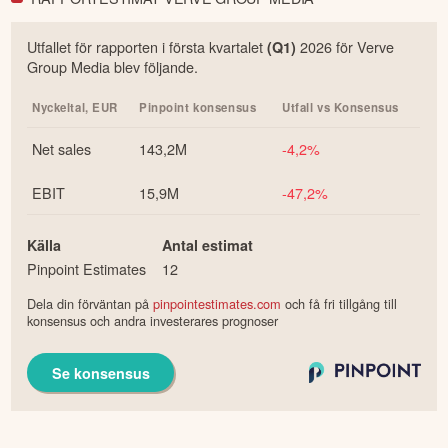
Utfallet för rapporten i
första
kvartalet
2026
för
Verve
(Q
1
)
Group Media
blev följande.
Nyckeltal,
EUR
Pinpoint konsensus
Utfall vs Konsensus
Net sales
143,2M
-4,2%
EBIT
15,9M
-47,2%
Källa
Antal estimat
Pinpoint Estimates
12
Dela din förväntan på
pinpointestimates.com
och få fri tillgång till
konsensus och andra investerares prognoser
Se konsensus