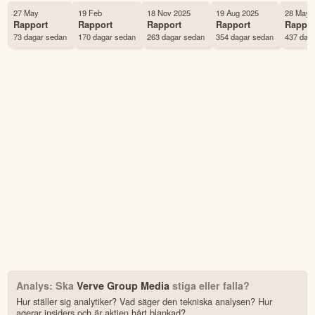
Första handelsdag
05 Oct 2020
27 May
19 Feb
18 Nov 2025
19 Aug 2025
28 May 
Rapport
Rapport
Rapport
Rapport
Rappor
Antal ägare Avanza
11,998 st
73 dagar sedan
170 dagar sedan
263 dagar sedan
354 dagar sedan
437 dag
Källa:
Börsdata
Analys: Ska
Verve Group Media
stiga eller falla?
Hur ställer sig analytiker? Vad säger den tekniska analysen? Hur
agerar insiders och är aktien hårt blankad?