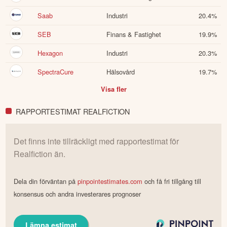
Saab
Industri
20.4
%
SEB
Finans & Fastighet
19.9
%
Hexagon
Industri
20.3
%
SpectraCure
Hälsovård
19.7
%
Visa fler
RAPPORTESTIMAT REALFICTION
Det finns inte tillräckligt med rapportestimat för
Realfiction
än.
Dela din förväntan på
pinpointestimates.com
och få fri tillgång till
konsensus och andra investerares prognoser
Lämna estimat