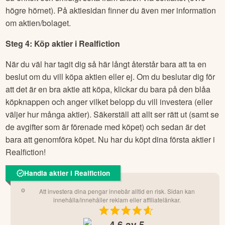
högre hörnet). På aktiesidan finner du även mer information
om aktien/bolaget.
Steg 4: Köp aktier i
Realfiction
När du väl har tagit dig så här långt återstår bara att ta en
beslut om du vill köpa aktien eller ej. Om du beslutar dig för
att det är en bra aktie att köpa, klickar du bara på den blåa
köpknappen och anger vilket belopp du vill investera (eller
väljer hur många aktier). Säkerställ att allt ser rätt ut (samt se
de avgifter som är förenade med köpet) och sedan är det
bara att genomföra köpet. Nu har du köpt dina första aktier i
Realfiction
!
Handla aktier i Realfiction
Att investera dina pengar innebär alltid en risk. Sidan kan
innehålla/innehåller reklam eller affiliatelänkar.
4.6
av 5