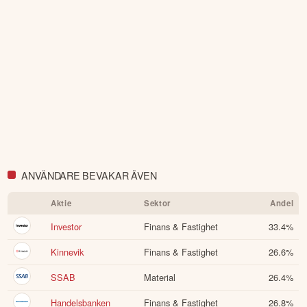
Denna summering har tagits fram med hjälp av AI och kan
därför innehålla förenklingar eller sakna viss information.
Innehållet ska inte ses som investeringsråd eller personlig
rådgivning. Ta alltid del av bolagets fullständiga kvartalsrapport
innan du fattar investeringsbeslut. Historisk avkastning är ingen
garanti för framtida avkastning.
Skulle du upptäcka fel eller
andra förbättringsförslag i materialet är du välkommen att
kontakta oss
.
Öppna rapport (PDF)
ANVÄNDARE BEVAKAR ÄVEN
Aktie
Sektor
Andel
Investor
Finans & Fastighet
33.4
%
Kinnevik
Finans & Fastighet
26.6
%
SSAB
Material
26.4
%
Handelsbanken
Finans & Fastighet
26.8
%