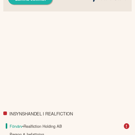
INSYNSHANDEL I REALFICTION
!
Förvärv
•
Realfiction Holding AB
Person & befattning