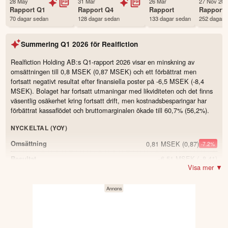
28 May
31 Mar
26 Mar
27 Nov 202
Första handelsdag
13 Jul 2017
Rapport
Q1
Rapport
Q4
Rapport
Rapport
70 dagar sedan
128 dagar sedan
133 dagar sedan
252 dagar 
Antal ägare Avanza
2,035 st
Antal ägare Nordnet
359 st
Summering
Q1 2026
för
Realfiction
Källa:
Börsdata
Realfiction Holding AB:s Q1-rapport 2026 visar en minskning av
omsättningen till 0,8 MSEK (0,87 MSEK) och ett förbättrat men
fortsatt negativt resultat efter finansiella poster på -6,5 MSEK (-8,4
MSEK). Bolaget har fortsatt utmaningar med likviditeten och det finns
väsentlig osäkerhet kring fortsatt drift, men kostnadsbesparingar har
förbättrat kassaflödet och bruttomarginalen ökade till 60,7% (56,2%).
NYCKELTAL (YOY)
0,81 MSEK
(0,87)
Omsättning
-7.2
%
−6,51 MSEK
(−8,41)
Resultat
Visa mer ▼
60,7 %
(56,2)
Bruttomarginal
4.5
−4,214 MSEK
(−6,893)
Kassaflöde från den löpande verksamheten
42,464 MSEK
(39,953)
Eget kapital
6.3
%
−0,27 SEK
(−0,42)
Resultat per aktie