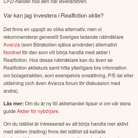
CFD-handel hos den här leverantören.
Var kan jag investera i
Realfiction
aktie?
Det finns en uppsjö av olika alternativ, men vi
rekommenderar generellt Sveriges ledande nätmäklare
Avanza
(som Börskollen själva använder) alternativt
Nordnet
för den som vill börja handla med aktier i
Realfiction
. Hos dessa nätmäklare kan du även se
Realfiction
aktiekurs samt hitta ytterligare bra information
om bolaget/aktien, som exempelvis omsättning, P/E-tal eller
utdelning (och även Avanza forum för diskussion med
andra).
Läs mer:
Om du är ny till aktiehandel tipsar vi om vår stora
guide
Aktier för nybörjare
.
Om du istället är intresserad av att börja handla mer aktivt
med aktien (trading) finns det istället så kallade