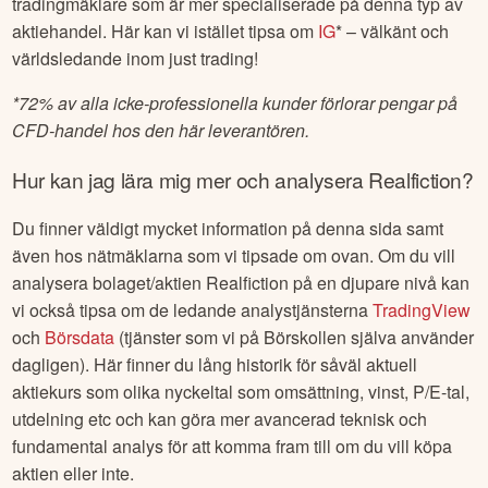
tradingmäklare som är mer specialiserade på denna typ av
aktiehandel. Här kan vi istället tipsa om
IG
* – välkänt och
världsledande inom just trading!
*
72% av alla icke-professionella kunder förlorar pengar på
CFD-handel hos den här leverantören.
Hur kan jag lära mig mer och analysera
Realfiction
?
Du finner väldigt mycket information på denna sida samt
även hos nätmäklarna som vi tipsade om ovan. Om du vill
analysera bolaget/aktien
Realfiction
på en djupare nivå kan
vi också tipsa om de ledande analystjänsterna
TradingView
och
Börsdata
(tjänster som vi på Börskollen själva använder
dagligen). Här finner du lång historik för såväl aktuell
aktiekurs som olika nyckeltal som omsättning, vinst, P/E-tal,
utdelning etc och kan göra mer avancerad teknisk och
fundamental analys för att komma fram till om du vill köpa
aktien eller inte.