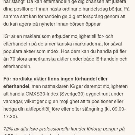
har stängt. Då kan efterhandeln ge dig chansen att justera
dina positioner innan nästa ordinarie handelsdag börjar. På
samma sätt kan förhandeln ge dig ett försprång genom att
du kan agera på nyheter innan börsen öppnar.
IG* är en mäklare som erbjuder möjlighet till för- och
efterhandeln på de amerikanska marknaderna, för såväl
populära aktier som index. Hos dem kan du handla på fler
än 70 stora amerikanska aktier under både förhandeln och
efterhandeln.
För nordiska aktier finns ingen förhandel eller
efterhandel
, men nätmäklaren IG ger däremot möjligheten
att handla OMXS30-index (Sverige30) dygnet runt under
vardagar, vilket ger dig en möjlighet att ta positioner eller
hedga din aktieportfölj före eller efter stängning (kl. 09.00-
17.30).
72% av alla icke-professionella kunder förlorar pengar på