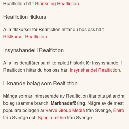
Realfiction
här:
Blankning
Realfiction
Realfiction
riktkurs
Alla riktkurser för
Realfiction
hittar du hos oss här:
Riktkurser
Realfiction
.
Insynshandel i
Realfiction
Alla insideraffärer samt komplett historik för insynshandel i
Realfiction
hittar du hos oss här:
Insynshandel
Realfiction
.
Liknande bolag som
Realfiction
Många som är intresserade av
Realfiction
titar ofta på andra
bolag i samma branch,
Marknadsföring
. Några av de mest
populära bolagen är
Verve Group Media
från
Sverige
,
Eniro
från
Sverige
och
SpectrumOne
från
Sverige