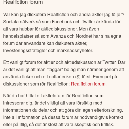
Realfiction
forum
Var kan jag diskutera
Realfiction
och andra aktier jag följer?
Sociala nätverk så som Facebook och Twitter är kända för
att vara hubbar för aktiediskussioner. Men även
handelsplatser så som Avanza och Nordnet har sina egna
forum där användare kan diskutera aktier,
investeringsstrategier och marknadsnyheter.
Ett vanligt forum för aktier och aktiediskussion är Twitter. Där
är det vanligt att man "taggar" bolag man nämner genom att
använda ticker och ett dollartecken ($) först. Exempel på
diskussioner som rör
Realfiction
:
Realfiction
forum
.
När du har hittat ett aktieforum för
Realfiction
som
intresserar dig, är det viktigt att vara försiktig med
informationen du delar och att göra din egen efterforskning.
Inte all information på dessa forum är nödvändigtvis korrekt
eller pålitlig, så det är klokt att vara skeptisk och kritisk.