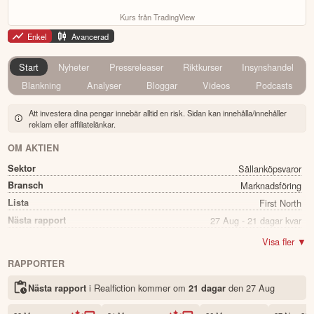
Kurs från TradingView
Enkel
Avancerad
Start
Nyheter
Pressreleaser
Riktkurser
Insynshandel
Blankning
Analyser
Bloggar
Videos
Podcasts
Att investera dina pengar innebär alltid en risk. Sidan kan innehålla/innehåller
reklam eller affiliatelänkar.
OM AKTIEN
Sektor
Sällanköpsvaror
Bransch
Marknadsföring
Lista
First North
Nästa rapport
27 Aug - 21 dagar kvar
Utdelning
Nej
Visa fler ▼
Namn
Realfiction
RAPPORTER
Ticker
REALFI
i Realfiction kommer
om
den
27 Aug
Nästa rapport
21 dagar
Status
Noterad
Land
Sverige