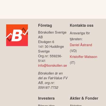
Företag
Kontakta oss
Börskollen Sverige
Ansvariga för
AB
tjänsten:
Ekvägen 6
Daniel Åstrand
141 30 Huddinge
(VD)
Sverige
Org.nr: 559236-
Kristoffer Matsson
5141
(IT)
info@borskollen.se
Börskollen är en
del av FairValue FV
AB, org.nr:
559187-7732
Investera
Aktier & Fonder
Börsen idag
Aktietips