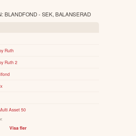
N: BLANDFOND - SEK, BALANSERAD
by Ruth
by Ruth 2
ifond
ix
ulti Asset 50
r.
Visa fler