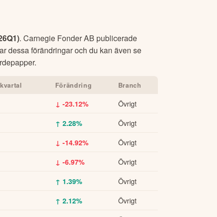
26Q1
)
.
Carnegie Fonder AB
publicerade
lar dessa förändringar och du kan även se
värdepapper.
kvartal
Förändring
Branch
Övrigt
↓ -23.12%
Övrigt
↑ 2.28%
Övrigt
↓ -14.92%
Övrigt
↓ -6.97%
Övrigt
↑ 1.39%
Övrigt
↑ 2.12%