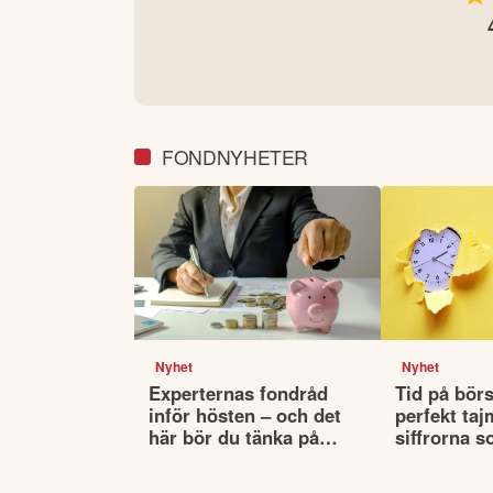
FONDNYHETER
Nyhet
Nyhet
Experternas fondråd
Tid på börs
inför hösten – och det
perfekt taj
här bör du tänka på
siffrorna s
innan du väljer fonder
det