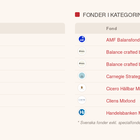
FONDER I KATEGORI
Fond
AMF Balansfond
Balance crafted 
Balance crafted 
Carnegie Strateg
Cicero Hållbar M
Cliens Mixfond
Handelsbanken M
* Svenska fonder exkl. specialfonde