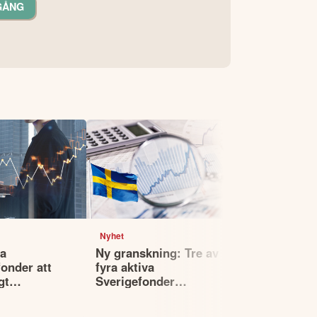
GÅNG
Nyhet
Nyhet
la
Ny granskning: Tre av
Dyr läxa fö
onder att
fyra aktiva
– spekulati
gt
Sverigefonder
bakom milj
r
underpresterar index