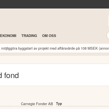
TEKONOMI
TRADING
OM OSS
a möjliggöra byggstart av projekt med affärsvärde på 108 MSEK (anno
d
fond
Carnegie Fonder AB
Typ