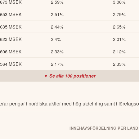
673 MSEK
2.59%
3.06%
653 MSEK
2.51%
2.79%
635 MSEK
2.44%
2.65%
623 MSEK
2.4%
2.01%
606 MSEK
2.33%
2.12%
564 MSEK
2.17%
2.33%
▼ Se alla
100
positioner
rar pengar i nordiska aktier med hög utdelning samt i företagso
INNEHAVSFÖRDELNING PER LAND