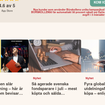
KOM I
4.6
av 5
Nya kunder som använder Börskollens unika kampanjkod
App Store
BORSKOLLEN50 får automatiskt 50 procent rabatt på Optis
avgift i 3 månader
Nyhet
Nyhet
en slår
Så agerade svenska
Fyra globa
ming – här är
fondsparare i juli – mest
utdelningsf
om bevisar
köpta och sålda
köpa – enli
fonderna
Morningsta