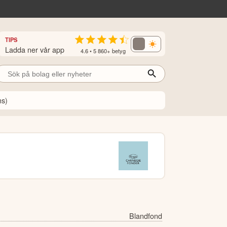
TIPS
Ladda ner vår app
4.6 • 5 860+ betyg
ns)
Blandfond