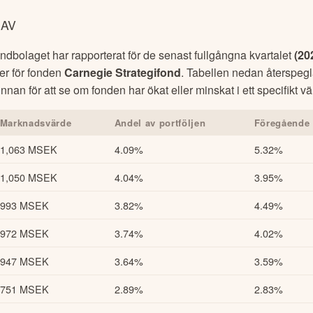
HAV
dbolaget har rapporterat för de senast fullgångna kvartalet
(
20
ner för fonden
Carnegie Strategifond
. Tabellen nedan återspeg
innan för att se om fonden har ökat eller minskat i ett specifikt 
Marknadsvärde
Andel av portföljen
Föregående 
1,063 MSEK
4.09%
5.32%
1,050 MSEK
4.04%
3.95%
993 MSEK
3.82%
4.49%
972 MSEK
3.74%
4.02%
947 MSEK
3.64%
3.59%
751 MSEK
2.89%
2.83%