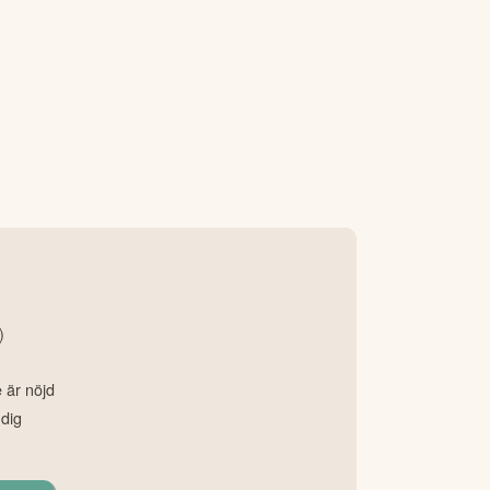
)
e är nöjd
 dig