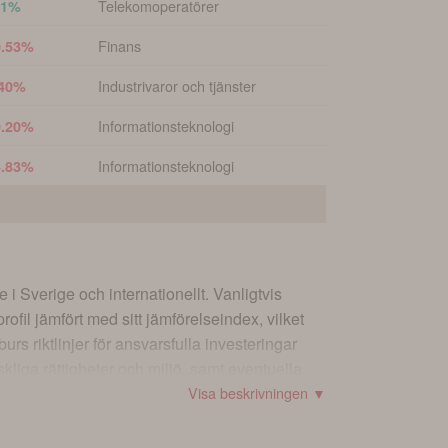
Telekomoperatörer
91%
Finans
0.53%
Industrivaror och tjänster
.40%
Informationsteknologi
0.20%
Informationsteknologi
4.83%
i Sverige och internationellt. Vanligtvis
ofil jämfört med sitt jämförelseindex, vilket
s riktlinjer för ansvarsfulla investeringar
skliga rättigheter och miljö, samt eventuella
Visa beskrivningen ▼
å swedbankrobur.se och svenskakyrkan.se.
astning i mars-maj varje år och har en