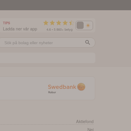
TIPS
Ladda ner vår app
4.6 • 5 860+ betyg
Aktiefond
Nej