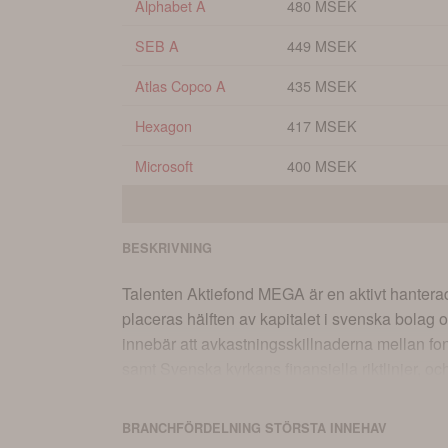
Alphabet A
480 MSEK
SEB A
449 MSEK
Atlas Copco A
435 MSEK
Hexagon
417 MSEK
Microsoft
400 MSEK
BESKRIVNING
Talenten Aktiefond MEGA är en aktivt hanterad a
placeras hälften av kapitalet i svenska bolag o
innebär att avkastningsskillnaderna mellan fon
samt Svenska kyrkans finansiella riktlinjer, och
kopplingar till kontroversiella produkter. Mer
Hållbarhets- och klimatarbete är en integrerad
BRANCHFÖRDELNING
STÖRSTA
INNEHAV
insättningsavgift på 2 procent för köp som total