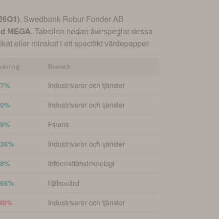
26Q1
)
.
Swedbank Robur Fonder AB
ond MEGA
. Tabellen nedan återspeglar dessa
at eller minskat i ett specifikt värdepapper.
ndring
Branch
Industrivaror och tjänster
67%
Industrivaror och tjänster
20%
Finans
59%
Industrivaror och tjänster
.36%
Informationsteknologi
38%
Hälsovård
.66%
Industrivaror och tjänster
.40%