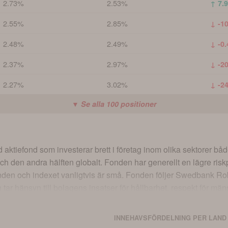
2.73%
2.53%
↑ 7.
2.55%
2.85%
↓ -1
2.48%
2.49%
↓ -0
2.37%
2.97%
↓ -2
2.27%
3.02%
↓ -2
▼ Se alla
100
positioner
ktiefond som investerar brett i företag inom olika sektorer både 
ch den andra hälften globalt. Fonden har generellt en lägre riskpr
den och indexet vanligtvis är små. Fonden följer Swedbank Robur
 tar hänsyn till bolagens insatser för hållbarhet, respekt för män
 information om policyn finns i fondens Informationsbroschyr, p
 del av fondens investeringsstrategi. Andelsklass J delar ut avk
INNEHAVSFÖRDELNING PER LAND
t, inklusive tidigare köp och uttag, är under 1 miljon kronor.