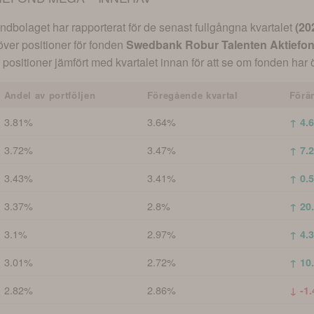
dbolaget har rapporterat för de senast fullgångna kvartalet
(
20
 över positioner för fonden
Swedbank Robur Talenten Aktief
positioner jämfört med kvartalet innan för att se om fonden har ök
Andel av portföljen
Föregående kvartal
Förä
3.81%
3.64%
↑ 4.
3.72%
3.47%
↑ 7.
3.43%
3.41%
↑ 0.
3.37%
2.8%
↑ 20
3.1%
2.97%
↑ 4.
3.01%
2.72%
↑ 10
2.82%
2.86%
↓ -1