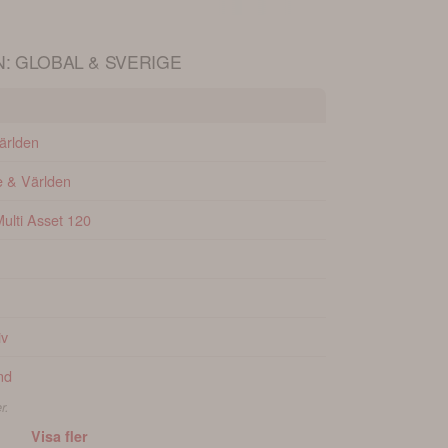
: GLOBAL & SVERIGE
ärlden
 & Världen
ulti Asset 120
iv
nd
r.
Visa fler