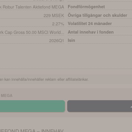
 Robur Talenten Aktiefond MEGA
Fondförmögenhet
229 MSEK
Övriga tillgångar och skulder
2.27%
Volatilitet 24 månader
 Cap Gross 50.00 MSCI World...
Antal innehav i fonden
2026Q1
Isin
n kan innehålla/innehåller reklam eller affiliatelänkar.
D MEGA
IEFOND MEGA – INNEHAV