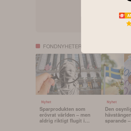
A
FONDNYHETER
Nyhet
Nyhet
Sparprodukten som
Den osynli
erövrat världen – men
hävstången 
aldrig riktigt flugit i
sparande –
Sverige
påverkar va