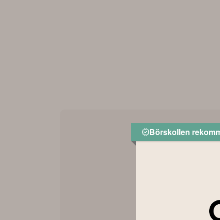
Börskollen rekom
AN