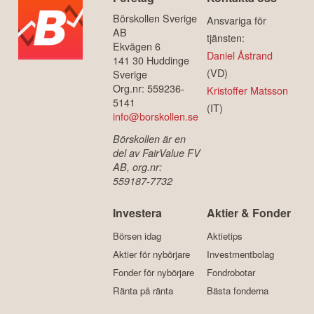
Börskollen Sverige
Ansvariga för
AB
tjänsten:
Ekvägen 6
Daniel Åstrand
141 30 Huddinge
(VD)
Sverige
Org.nr: 559236-
Kristoffer Matsson
5141
(IT)
info@borskollen.se
Börskollen är en
del av FairValue FV
AB, org.nr:
559187-7732
Investera
Aktier & Fonder
Börsen idag
Aktietips
Aktier för nybörjare
Investmentbolag
Fonder för nybörjare
Fondrobotar
Ränta på ränta
Bästa fonderna