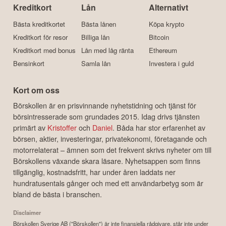
Kreditkort
Lån
Alternativt
Bästa kreditkortet
Bästa lånen
Köpa krypto
Kreditkort för resor
Billiga lån
Bitcoin
Kreditkort med bonus
Lån med låg ränta
Ethereum
Bensinkort
Samla lån
Investera i guld
Kort om oss
Börskollen är en prisvinnande nyhetstidning och tjänst för
börsintresserade som grundades 2015. Idag drivs tjänsten
primärt av
Kristoffer
och
Daniel
. Båda har stor erfarenhet av
börsen, aktier, investeringar, privatekonomi, företagande och
motorrelaterat – ämnen som det frekvent skrivs nyheter om till
Börskollens växande skara läsare. Nyhetsappen som finns
tillgänglig, kostnadsfritt, har under åren laddats ner
hundratusentals gånger och med ett användarbetyg som är
bland de bästa i branschen.
Disclaimer
Börskollen Sverige AB ("Börskollen") är inte finansiella rådgivare, står inte under