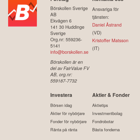
Börskollen Sverige
Ansvariga för
AB
tjänsten:
Ekvägen 6
Daniel Åstrand
141 30 Huddinge
(VD)
Sverige
Org.nr: 559236-
Kristoffer Matsson
5141
(IT)
info@borskollen.se
Börskollen är en
del av FairValue FV
AB, org.nr:
559187-7732
Investera
Aktier & Fonder
Börsen idag
Aktietips
Aktier för nybörjare
Investmentbolag
Fonder för nybörjare
Fondrobotar
Ränta på ränta
Bästa fonderna