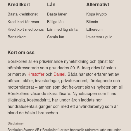
Kreditkort
Lån
Alternativt
Bästa kreditkortet
Bästa lånen
Köpa krypto
Kreditkort för resor
Billiga lån
Bitcoin
Kreditkort med bonus
Lån med låg ränta
Ethereum
Bensinkort
Samla lån
Investera i guld
Kort om oss
Börskollen är en prisvinnande nyhetstidning och tjänst för
börsintresserade som grundades 2015. Idag drivs tjänsten
primärt av
Kristoffer
och
Daniel
. Båda har stor erfarenhet av
börsen, aktier, investeringar, privatekonomi, företagande och
motorrelaterat – ämnen som det frekvent skrivs nyheter om till
Börskollens växande skara läsare. Nyhetsappen som finns
tillgänglig, kostnadsfritt, har under åren laddats ner
hundratusentals gånger och med ett användarbetyg som är
bland de bästa i branschen.
Disclaimer
Börskollen Sverige AB ("Börskollen") är inte finansiella rådgivare, står inte under