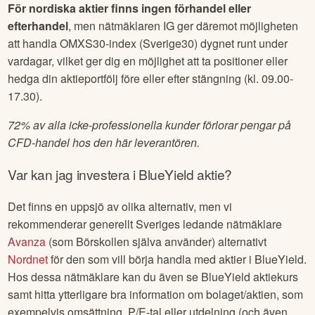
För nordiska aktier finns ingen förhandel eller
efterhandel
, men nätmäklaren IG ger däremot möjligheten
att handla OMXS30-index (Sverige30) dygnet runt under
vardagar, vilket ger dig en möjlighet att ta positioner eller
hedga din aktieportfölj före eller efter stängning (kl. 09.00-
17.30).
72% av alla icke-professionella kunder förlorar pengar på
CFD-handel hos den här leverantören.
Var kan jag investera i
BlueYield
aktie?
Det finns en uppsjö av olika alternativ, men vi
rekommenderar generellt Sveriges ledande nätmäklare
Avanza
(som Börskollen själva använder) alternativt
Nordnet
för den som vill börja handla med aktier i
BlueYield
.
Hos dessa nätmäklare kan du även se
BlueYield
aktiekurs
samt hitta ytterligare bra information om bolaget/aktien, som
exempelvis omsättning, P/E-tal eller utdelning (och även