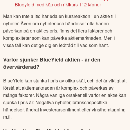
Blueyield med köp och riktkurs 112 kronor
Man kan inte alltid härleda en kursreaktion i en aktie till
nyheter. Även om nyheter och händelser ofta har en
påverkan på en akties pris, finns det flera faktorer och
komplexiteter som kan påverka aktiemarknaden. Men i
vissa fall kan det ge dig en ledtråd till vad som hänt.
Varför sjunker
BlueYield
aktien - är den
övervärderad?
BlueYield
kan sjunka i pris av olika skäl, och det är viktigt att
förstå att aktiemarknaden är komplex och påverkas av
många faktorer. Några vanliga orsaker till varför en aktie kan
sjunka i pris är: Negativa nyheter, branschspecifika
händelser, ändrat investerarsentiment eller vinsthemtagning
m.fl.