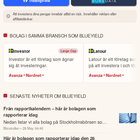
though we expect continued volatility in the near term. Tighter vessel 
supply in the dry bulk Capesize segment, aging fleet demographics 
Att investera dina pengar innebär alltid en risk. Innehåller reklam eller
across several markets, and ongoing offshore activity support our 
affiliatelänkar.
current positioning. We will continue to prioritise capital allocation 
towards projects trading at a discount to NAV with credible catalysts for 
BOLAG I SAMMA BRANSCH SOM BLUEYIELD
value realization.
Denna summering har tagits fram med hjälp av AI och kan
Investor
Latour
Large Cap
därför innehålla förenklingar eller sakna viss information.
Investor är ett företag som ägnar
Latour är ett företag som
Innehållet ska inte ses som investeringsråd eller personlig
sig åt investeringar.
på att investera i och för
rådgivning. Ta alltid del av bolagets fullständiga kvartalsrapport
och mede...
innan du fattar investeringsbeslut. Historisk avkastning är ingen
Avanza
Nordnet
Avanza
Nordnet
garanti för framtida avkastning.
Skulle du upptäcka fel eller
andra förbättringsförslag i materialet är du välkommen att
kontakta oss
.
SENASTE NYHETER OM BLUEYIELD
Från rapportkalendern – här är bolagen som
Öppna rapport (PDF)
rapporterar idag
Nedan listar vi alla bolag på Stockholmsbörsen som
Börskollen
• 28 May 04:45
rapporterar idag den 28 maj.
Här är bolagen som rapporterar idag den 26