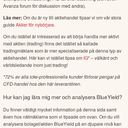
Avanza forum för diskussion med andra).
Läs mer:
Om du är ny till aktiehandel tipsar vi om vår stora
guide
Aktier för nybörjare
.
Om du istället är intresserad av att börja handla mer aktivt
med aktien (trading) finns det istället så kallade
tradingmäklare som är mer specialiserade på denna typ av
aktiehandel. Här kan vi istället tipsa om
IG
* – välkänt och
världsledande inom just trading!
*
72% av alla icke-professionella kunder förlorar pengar på
CFD-handel hos den här leverantören.
Hur kan jag lära mig mer och analysera
BlueYield
?
Du finner väldigt mycket information på denna sida samt
även hos nätmäklarna som vi tipsade om ovan. Om du vill
analysera bolaget/aktien
BlueYield
på en djupare nivå kan