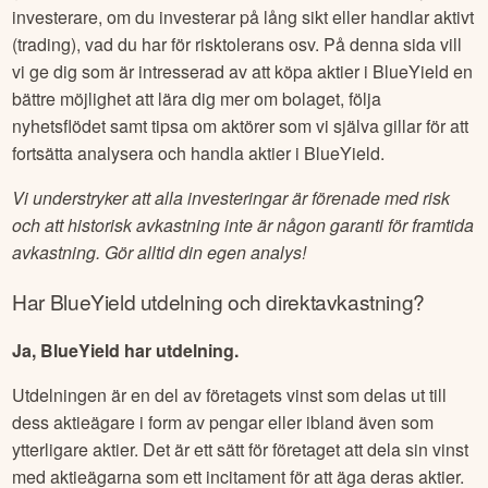
investerare, om du investerar på lång sikt eller handlar aktivt
(trading), vad du har för risktolerans osv. På denna sida vill
vi ge dig som är intresserad av att köpa aktier i
BlueYield
en
bättre möjlighet att lära dig mer om bolaget, följa
nyhetsflödet samt tipsa om aktörer som vi själva gillar för att
fortsätta analysera och handla aktier i
BlueYield
.
Vi understryker att alla investeringar är förenade med risk
och att historisk avkastning inte är någon garanti för framtida
avkastning. Gör alltid din egen analys!
Har
BlueYield
utdelning och direktavkastning?
Ja, BlueYield har utdelning.
Utdelningen är en del av företagets vinst som delas ut till
dess aktieägare i form av pengar eller ibland även som
ytterligare aktier. Det är ett sätt för företaget att dela sin vinst
med aktieägarna som ett incitament för att äga deras aktier.