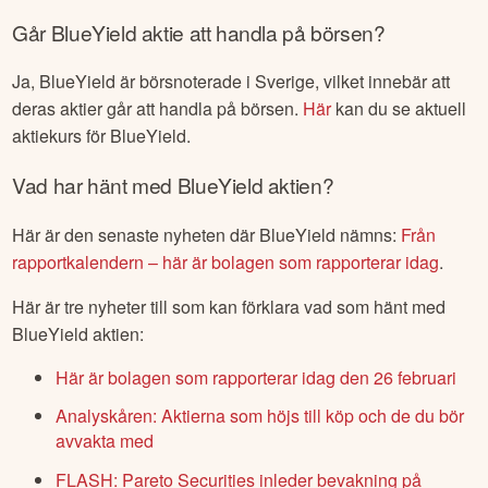
Går
BlueYield
aktie att handla på börsen?
Ja,
BlueYield
är börsnoterade
i Sverige
, vilket innebär att
deras aktier går att handla på börsen.
Här
kan du se aktuell
aktiekurs för
BlueYield
.
Vad har hänt med
BlueYield
aktien?
Här är den senaste nyheten där
BlueYield
nämns:
Från
rapportkalendern – här är bolagen som rapporterar idag
.
Här är tre nyheter till som kan förklara vad som hänt med
BlueYield
aktien:
Här är bolagen som rapporterar idag den 26 februari
Analyskåren: Aktierna som höjs till köp och de du bör
avvakta med
FLASH: Pareto Securities inleder bevakning på