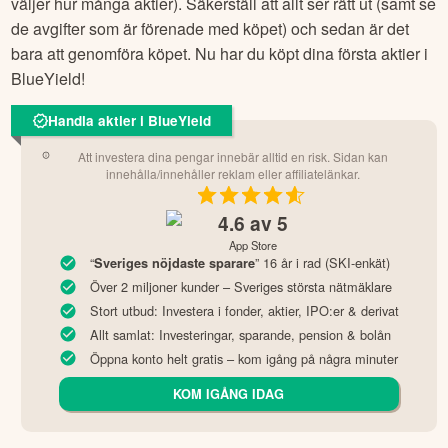
väljer hur många aktier). Säkerställ att allt ser rätt ut (samt se
de avgifter som är förenade med köpet) och sedan är det
bara att genomföra köpet. Nu har du köpt dina första aktier i
BlueYield
!
Handla aktier i BlueYield
Att investera dina pengar innebär alltid en risk. Sidan kan
innehålla/innehåller reklam eller affiliatelänkar.
4.6
av 5
App Store
“
” 16 år i rad (SKI-enkät)
Sveriges nöjdaste sparare
Över 2 miljoner kunder – Sveriges största nätmäklare
Stort utbud: Investera i fonder, aktier, IPO:er & derivat
Allt samlat: Investeringar, sparande, pension & bolån
Öppna konto helt gratis – kom igång på några minuter
KOM IGÅNG IDAG