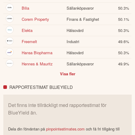
Bilia
Sällanköpsvaror
50.3
%
Corem Property
Finans & Fastighet
50.1
%
Elekta
Hälsovård
50.3
%
Freemelt
Industri
49.6
%
Hansa Biopharma
Hälsovård
50.3
%
Hennes & Mauritz
Sällanköpsvaror
49.9
%
Visa fler
RAPPORTESTIMAT BLUEYIELD
Det finns inte tillräckligt med rapportestimat för
BlueYield
än.
Dela din förväntan på
pinpointestimates.com
och få fri tillgång till