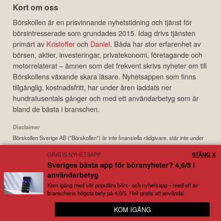
Kort om oss
Börskollen är en prisvinnande nyhetstidning och tjänst för
börsintresserade som grundades 2015. Idag drivs tjänsten
primärt av
Kristoffer
och
Daniel
. Båda har stor erfarenhet av
börsen, aktier, investeringar, privatekonomi, företagande och
motorrelaterat – ämnen som det frekvent skrivs nyheter om till
Börskollens växande skara läsare. Nyhetsappen som finns
tillgänglig, kostnadsfritt, har under åren laddats ner
hundratusentals gånger och med ett användarbetyg som är
bland de bästa i branschen.
Disclaimer
Börskollen Sverige AB ("Börskollen") är inte finansiella rådgivare, står inte under
finansinspektionens tillsyn och ger inga råd till dig. Detta innebär att
GRATIS NYHETSAPP
STÄNG X
investeringsbeslut baserade på information som direkt eller indirekt härrörande
Sveriges bästa app för börsnyheter? 4,6/5 i
från Börskollen eller personer med koppling till Börskollen, alltid fattas
användarbetyg
självständigt av investeraren. Börskollen frånsäger sig allt ansvar för eventuell
förlust eller skada av vad slag det må vara som grundar sig på användandet av
Kom igång med vår populära börs- och nyhetsapp – med ett av
branschens högsta bety på 4,6/5. Helt gratis att använda!
material härrörande från tjänsten Börskollen.
📰 Samlar börs- och ekonominyheter från över 100
KOM IGÅNG
Copyright ©
2026
Börskollen Sverige AB. All rights reserved.
olika källor