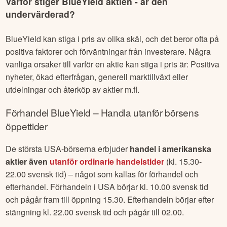
Varför stiger
BlueYield
aktien - är den
undervärderad?
BlueYield
kan stiga i pris av olika skäl, och det beror ofta på
positiva faktorer och förväntningar från investerare. Några
vanliga orsaker till varför en aktie kan stiga i pris är: Positiva
nyheter, ökad efterfrågan, generell marktillväxt eller
utdelningar och återköp av aktier m.fl.
Förhandel
BlueYield
– Handla utanför börsens
öppettider
De största USA-börserna erbjuder
handel i amerikanska
aktier även
utanför ordinarie handelstider
(kl. 15.30-
22.00 svensk tid) – något som kallas för förhandel och
efterhandel. Förhandeln i USA börjar kl. 10.00 svensk tid
och pågår fram till öppning 15.30. Efterhandeln börjar efter
stängning kl. 22.00 svensk tid och pågår till 02.00.