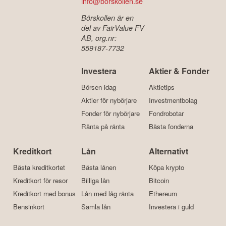
info@borskollen.se
Börskollen är en
del av FairValue FV
AB, org.nr:
559187-7732
Investera
Aktier & Fonder
Börsen idag
Aktietips
Aktier för nybörjare
Investmentbolag
Fonder för nybörjare
Fondrobotar
Ränta på ränta
Bästa fonderna
Kreditkort
Lån
Alternativt
Bästa kreditkortet
Bästa lånen
Köpa krypto
Kreditkort för resor
Billiga lån
Bitcoin
Kreditkort med bonus
Lån med låg ränta
Ethereum
Bensinkort
Samla lån
Investera i guld