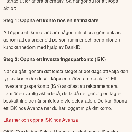
likartad ut för andra alternativ. Så här gör du för att köpa
aktier:
Steg 1: Öppna ett konto hos en nätmäklare
Att öppna ett konto tar bara någon minut och görs enklast
genom att du anger ditt personnummer och genomför en
kundkännedom med hjälp av BankID.
Steg 2: Öppna ett Investeringssparkonto (ISK)
När du gått igenom det första steget är det dags att välja den
typ av konto där du vill köpa och förvara dina aktier. Ett
Investeringssparkonto (ISK) är oftast att rekommendera
framför en vanlig aktiedepå, detta då det ger dig en lägre
beskattning och är smidigare vid deklaration. Du kan öppna
ett ISK hos Avanza när du har loggat in på ditt konto.
Läs mer och öppna ISK hos Avanza
OBS! Om du har tänkt att handla mycket med utländska