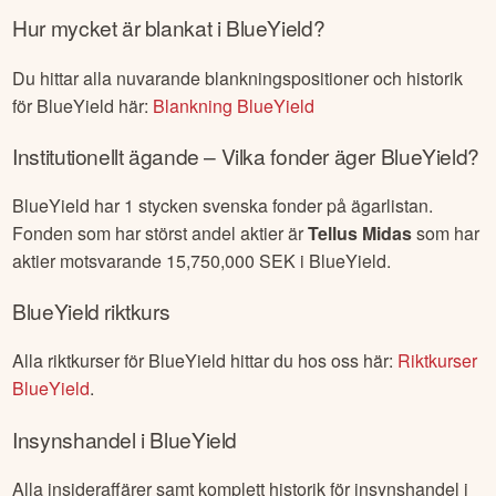
Hur mycket är blankat i
BlueYield
?
Du hittar alla nuvarande blankningspositioner och historik
för
BlueYield
här:
Blankning
BlueYield
Institutionellt ägande – Vilka fonder äger
BlueYield
?
BlueYield
har
1
stycken svenska fonder på ägarlistan.
Fonden som har störst andel aktier är
Tellus Midas
som har
aktier motsvarande
15,750,000
SEK i
BlueYield
.
BlueYield
riktkurs
Alla riktkurser för
BlueYield
hittar du hos oss här:
Riktkurser
BlueYield
.
Insynshandel i
BlueYield
Alla insideraffärer samt komplett historik för insynshandel i