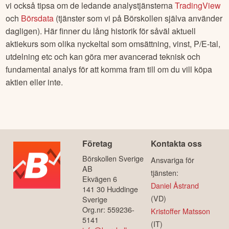
vi också tipsa om de ledande analystjänsterna
TradingView
och
Börsdata
(tjänster som vi på Börskollen själva använder
dagligen). Här finner du lång historik för såväl aktuell
aktiekurs som olika nyckeltal som omsättning, vinst, P/E-tal,
utdelning etc och kan göra mer avancerad teknisk och
fundamental analys för att komma fram till om du vill köpa
aktien eller inte.
Företag
Kontakta oss
Börskollen Sverige
Ansvariga för
AB
tjänsten:
Ekvägen 6
Daniel Åstrand
141 30 Huddinge
(VD)
Sverige
Org.nr: 559236-
Kristoffer Matsson
5141
(IT)