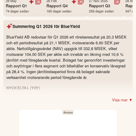
28 May
26 Feb
27 Nov 2025
28 Aug
Status
Noterad
Rapport
Q1
Rapport
Q4
Rapport
Q3
Rapp
74 dagar sedan
165 dagar sedan
256 dagar sedan
347 da
Land
Sverige
Första handelsdag
17 Jun 2025
Summering
Q1 2026
för
BlueYield
Antal ägare Avanza
388 st
Antal ägare Nordnet
60 st
BlueYield AB redovisar för Q1 2026 ett rörelseresultat på 20,3 MSEK
och ett periodresultat på 21,1 MSEK, motsvarande 6,60 SEK per
Källa:
Börsdata
aktie. Nettotillgångsvärdet (NAV) uppgick till 332,8 MSEK, vilket
motsvarar 104,00 SEK per aktie och innebär en ökning med 10,6 %
jämfört med föregående kvartal. Bolaget har genomfört investeringar
och avyttringar i flera segment och bibehåller en konservativ lånegrad
på 28,4 %. Ingen jämförelseperiod finns då bolaget saknade
verksamhet motsvarande period föregående år.
NYCKELTAL (YOY)
21,41 MSEK
Omsättning
Visa mer ▼
20,3 MSEK
Resultat
21,1 MSEK
Nettoresultat
6,6 SEK
Earnings per share
332,81 MSEK
Net asset value (NAV)