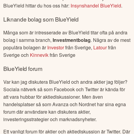
BlueYield
hittar du hos oss här:
Insynshandel
BlueYield
.
Liknande bolag som
BlueYield
Många som är intresserade av
BlueYield
titar ofta på andra
bolag i samma branch,
Investmentbolag
. Några av de mest
populära bolagen är
Investor
från
Sverige
,
Latour
från
Sverige
och
Kinnevik
från
Sverige
BlueYield
forum
Var kan jag diskutera
BlueYield
och andra aktier jag följer?
Sociala nätverk så som Facebook och Twitter är kända för
att vara hubbar för aktiediskussioner. Men även
handelsplatser så som Avanza och Nordnet har sina egna
forum där användare kan diskutera aktier,
investeringsstrategier och marknadsnyheter.
Ett vanligt forum för aktier och aktiediskussion är Twitter. Där