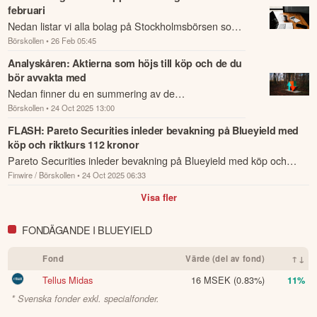
februari
Nedan listar vi alla bolag på Stockholmsbörsen som
Börskollen
• 26 Feb 05:45
rapporterar idag den 26 februari.
Analyskåren: Aktierna som höjs till köp och de du
bör avvakta med
Nedan finner du en summering av de
Börskollen
• 24 Oct 2025 13:00
analysrekommendationer och riktkursförändringar
som har rapporterats om idag den 24 oktober.
FLASH: Pareto Securities inleder bevakning på Blueyield med
köp och riktkurs 112 kronor
Pareto Securities inleder bevakning på Blueyield med köp och
Finwire / Börskollen
• 24 Oct 2025 06:33
riktkurs 112 kronor.
Visa fler
FONDÄGANDE I BLUEYIELD
Fond
Värde (del av fond)
↑↓
Tellus Midas
16 MSEK
(0.83%)
11%
* Svenska fonder exkl. specialfonder.