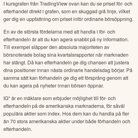
I kursgrafen från TradingView ovan kan du se priset för- och
efterhandel direkt i grafen, som en skuggad grå linje, vilket
ger dig en uppfattning om priset inför ordinarie börsöppning.
En av de största fördelarna med att handla i för- och
efterhandeln är att du kan agera snabbt på ny information.
Till exempel släpper den absoluta majoriteten av
börsnoterade bolag sina kvartalsrapporter när marknaden
har stängt. Då kan efterhandeln ge dig chansen att justera
dina positioner innan nästa ordinarie handelsdag börjar. På
samma sätt kan förhandeln ge dig ett försprång genom att
du kan agera på nyheter innan börsen öppnar.
IG* är en mäklare som erbjuder möjlighet till för- och
efterhandeln på de amerikanska marknaderna, för såväl
populära aktier som index. Hos dem kan du handla på fler
än 70 stora amerikanska aktier under både förhandeln och
efterhandeln.