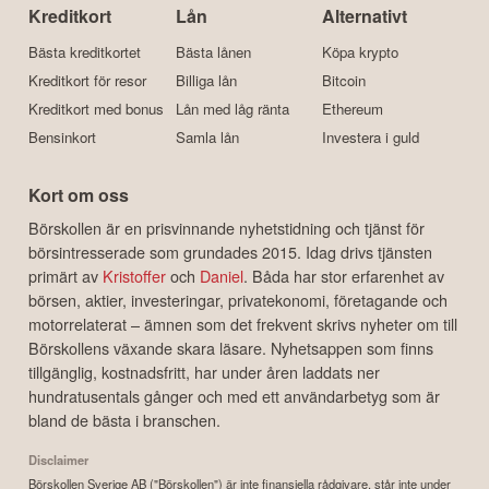
Kreditkort
Lån
Alternativt
Bästa kreditkortet
Bästa lånen
Köpa krypto
Kreditkort för resor
Billiga lån
Bitcoin
Kreditkort med bonus
Lån med låg ränta
Ethereum
Bensinkort
Samla lån
Investera i guld
Kort om oss
Börskollen är en prisvinnande nyhetstidning och tjänst för
börsintresserade som grundades 2015. Idag drivs tjänsten
primärt av
Kristoffer
och
Daniel
. Båda har stor erfarenhet av
börsen, aktier, investeringar, privatekonomi, företagande och
motorrelaterat – ämnen som det frekvent skrivs nyheter om till
Börskollens växande skara läsare. Nyhetsappen som finns
tillgänglig, kostnadsfritt, har under åren laddats ner
hundratusentals gånger och med ett användarbetyg som är
bland de bästa i branschen.
Disclaimer
Börskollen Sverige AB ("Börskollen") är inte finansiella rådgivare, står inte under