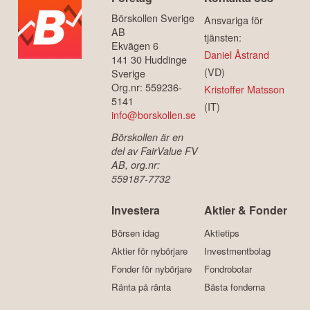
Börskollen Sverige
Ansvariga för
AB
tjänsten:
Ekvägen 6
Daniel Åstrand
141 30 Huddinge
(VD)
Sverige
Org.nr: 559236-
Kristoffer Matsson
5141
(IT)
info@borskollen.se
Börskollen är en
del av FairValue FV
AB, org.nr:
559187-7732
Investera
Aktier & Fonder
Börsen idag
Aktietips
Aktier för nybörjare
Investmentbolag
Fonder för nybörjare
Fondrobotar
Ränta på ränta
Bästa fonderna