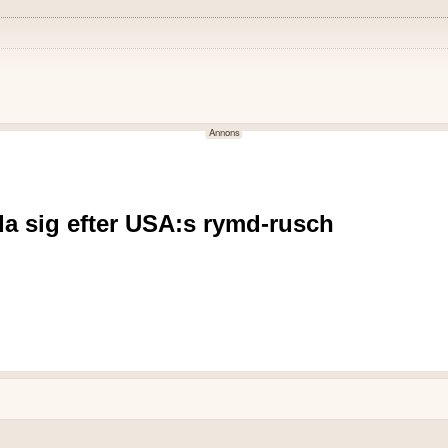
NEGATIVT
,0 MSEK.
Rörelseresultatet för kvartal
9.
EBITDA för kvartalet var -5
Kassaflödet från den löpan
m försäljning.
Resultat per aktie var -0,17 k
kord i ny ARR under en dag.