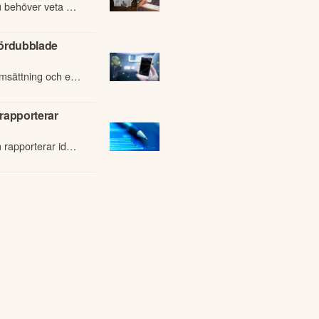
u behöver veta om
e händelser på
fördubblade
omsättning och en
 det andra
rapporterar
 rapporterar idag