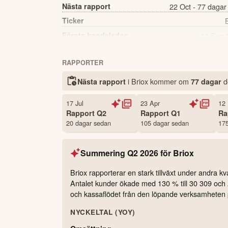
Nästa rapport
22 Oct - 77 dagar
Ticker
Första handelsdag
11 Sep 
Källa:
Börsdata
RAPPORTER
i Briox kommer
om
d
Nästa rapport
77 dagar
17 Jul
23 Apr
12
Rapport
Q2
Rapport
Q1
Ra
20 dagar sedan
105 dagar sedan
175
Summering
Q2 2026
för
Briox
Briox rapporterar en stark tillväxt under andr
Antalet kunder ökade med 130 % till 30 309 och A
och kassaflödet från den löpande verksamheten
NYCKELTAL (YOY)