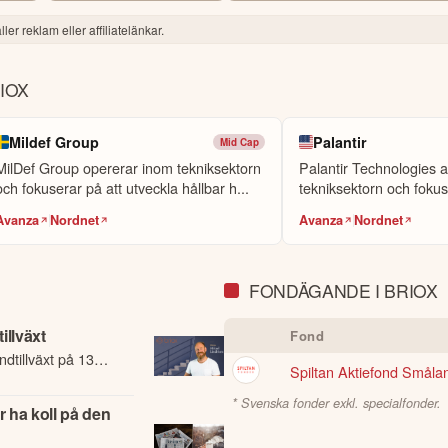
ler reklam eller affiliatelänkar.
xt under andra halvan av 2026.

IOX
Mildef Group
Palantir
Mid Cap
MilDef Group opererar inom tekniksektorn
Palantir Technologies 
I och kan därför innehålla förenklingar eller sakna viss information. I
och fokuserar på att utveckla hållbar h...
tekniksektorn och fokus
agets fullständiga kvartalsrapport innan du fattar investeringsbeslut. Hist
mjuk...
ller andra förbättringsförslag i materialet är du välkommen att
konta
Avanza
Nordnet
Avanza
Nordnet
FONDÄGANDE I BRIOX
illväxt
Fond
dtillväxt på 130
Spiltan Aktiefond Småla
* Svenska fonder exkl. specialfonder.
 ha koll på den