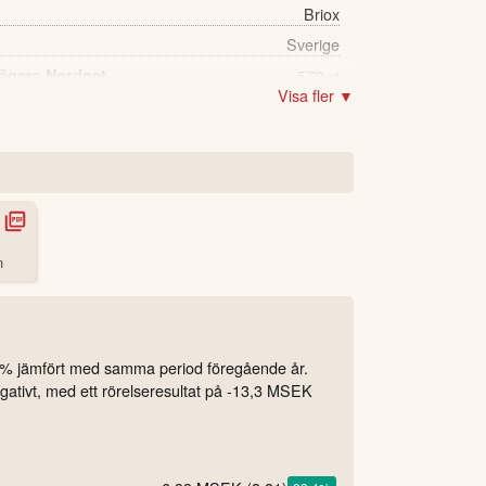
Briox
Sverige
 ägare Nordnet
572 st
Visa fler ▼
n
3 % jämfört med samma period föregående år.
gativt, med ett rörelseresultat på -13,3 MSEK