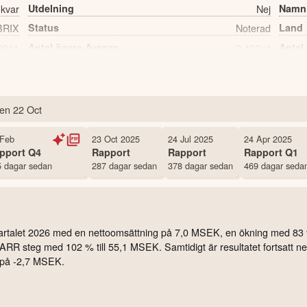
 kvar
Utdelning
Nej
Namn
BRIX
Status
Noterad
Land
2011
Antal ägare Avanza
2,400 st
Antal
en
22 Oct
 Feb
23 Oct 2025
24 Jul 2025
24 Apr 2025
pport
Q4
Rapport
Rapport
Rapport
Q1
 dagar sedan
287 dagar sedan
378 dagar sedan
469 dagar seda
a kvartalet 2026 med en nettoomsättning på 7,0 MSEK, en ökning med 8
RR steg med 102 % till 55,1 MSEK. Samtidigt är resultatet fortsatt ne
 på -2,7 MSEK.