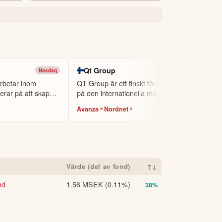
Qt Group
Nasdaq
Large Cap
arbetar inom
QT Group är ett finskt företag som verkar
nnehållet ska inte ses som investeringsråd
erar på att skapa
på den internationella marknaden för u...
orisk avkastning är ingen garanti för
kta oss
.
Avanza
Nordnet
Värde (del av fond)
↑↓
nd
1.56 MSEK
(0.11%)
38%