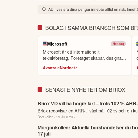
Att investera dina pengar innebär alltid en risk. Innehål
Nu laddar vi om för nya höjder och fortsatt tillvä
Mikael Lindblom

BOLAG I SAMMA BRANSCH SOM BR
CEO

Briox AB (publ)
Microsoft
Nasdaq
Microsoft är ett internationellt
Denna summering har tagits fram med hjälp av A
teknikföretag. Företaget skapar, designar
eller personlig rådgivning. Ta alltid del av bol
och p...
framtida avkastning.
Skulle du upptäcka fel e
Avanza
Nordnet
Öppna rapport (PDF)
SENASTE NYHETER OM BRIOX
Briox VD vill ha högre fart – trots 102 % ARR-t
Briox redovisar en ARR-tillväxt på 102 % och en kun
Börskollen
• 29 Jul 07:05
% för det senaste kvartalet.
Morgonkollen: Aktuella börshändelser du bör
17 juli