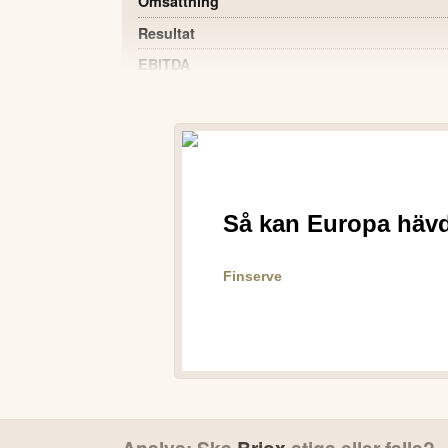
Omsättning
Resultat
EBITDA
Kassaflöde från den löpande verksamheten
Resultat per aktie
Annual Recurring Revenue (ARR)
Antal kunder
POSITIVT
Nettoomsättningen ökade med 83 % till 7
Antalet kunder ökade med 130 % till 30 30
ARR ökade med 102 % till 55,1 MSEK.
Förvärv av Selma, ledande AI-assistent ino
Expansion till Danmark och försäljningsre
VD:S KOMMENTAR
Efterfrågan på AI-tillämpningar exploderar

Analys: Ska
Briox
stiga eller falla?