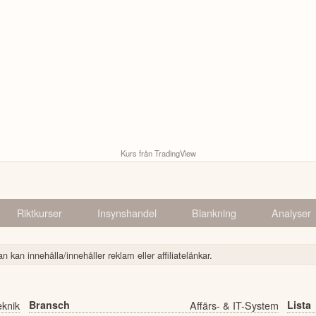
Kurs från TradingView
Riktkurser
Insynshandel
Blankning
Analyser
n kan innehålla/innehåller reklam eller affiliatelänkar.
eknik
Bransch
Affärs- & IT-System
Lista