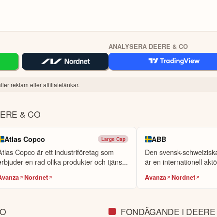
ANALYSERA DEERE & CO
ler reklam eller affiliatelänkar.
ERE & CO
Atlas Copco
ABB
Large Cap
Atlas Copco är ett industriföretag som
Den svensk-schweizis
erbjuder en rad olika produkter och tjäns...
är en internationell aktö
Avanza
Nordnet
Avanza
Nordnet
CO
FONDÄGANDE I DEERE