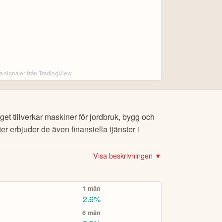
rna.
et och adress.
a signaler från TradingView
ch PayPal.
r för
CopyTrading
eller
Smart Portfolios
för
et tillverkar maskiner för jordbruk, bygg och
r erbjuder de även finansiella tjänster i
t.ex Volvo-aktien eller Bitcoin), om du vill köpa
Visa beskrivningen ▼
er via eToro Academy, nyheter, smidiga verktyg
1 mån
A TOPPINVESTERARE
2.6%
6 mån