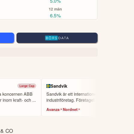
5.0%
12 mån
6.5%
Sandvik
Large Cap
Large Cap
ka koncernen ABB
Sandvik är ett internationellt
r inom kraft- och ...
industriföretag. Företaget fokuserar på att
utvec...
Avanza
Nordnet
 & CO