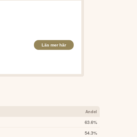
Andel
63.6
%
54.3
%