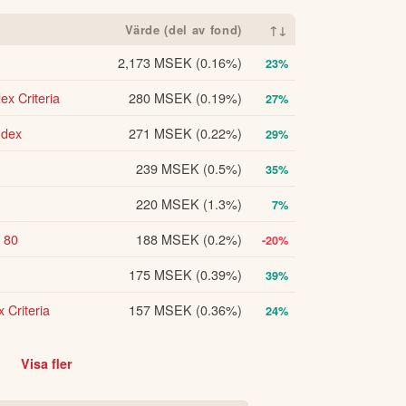
Värde (del av fond)
↑↓
2,173 MSEK
(0.16%)
23%
x Criteria
280 MSEK
(0.19%)
27%
ndex
271 MSEK
(0.22%)
29%
239 MSEK
(0.5%)
35%
220 MSEK
(1.3%)
7%
 80
188 MSEK
(0.2%)
-20%
175 MSEK
(0.39%)
39%
Criteria
157 MSEK
(0.36%)
24%
Visa fler