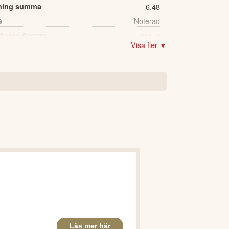
lning summa
6.48
s
Noterad
 ägare Avanza
1,151 st
Visa fler ▼
720 st