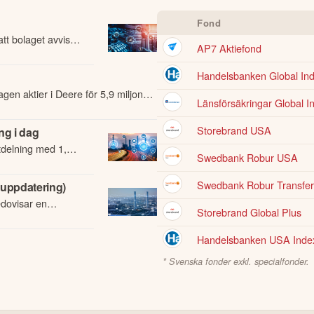
Fond
tt bolaget avvisar
AP7 Aktiefond
nde om en tvåårig
Handelsbanken Global Inde
en aktier i Deere för 5,9 miljoner
Länsförsäkringar Global I
Storebrand USA
ng i dag
utdelning med 1,62
Swedbank Robur USA
Swedbank Robur Transfer
(uppdatering)
edovisar en
Storebrand Global Plus
et.
Handelsbanken USA Index 
* Svenska fonder exkl. specialfonder.