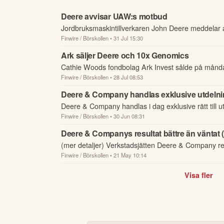
Deere avvisar UAW:s motbud
Jordbruksmaskintillverkaren John Deere meddelar a
Finwire / Börskollen
• 31 Jul 15:30
facket UAW:s motbud och står fast vid sitt erbjuda
förl...
Ark säljer Deere och 10x Genomics
Cathie Woods fondbolag Ark Invest sålde på måndag
Finwire / Börskollen
• 28 Jul 08:53
dollar och i 10x Genomics för 3,4 miljoner dollar.
Deere & Company handlas exklusive utdelni
Deere & Company handlas i dag exklusive rätt till 
Finwire / Börskollen
• 30 Jun 08:31
dollar per aktie.
Deere & Companys resultat bättre än väntat 
(mer detaljer) Verkstadsjätten Deere & Company r
Finwire / Börskollen
• 21 May 10:14
omsättning i linje med förväntat under andra kvartal
Visa fler