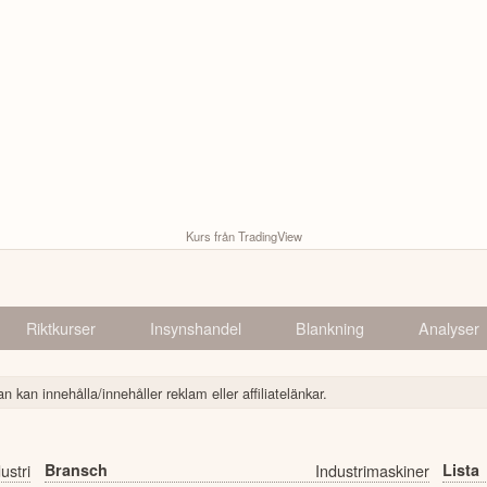
Kurs från TradingView
Riktkurser
Insynshandel
Blankning
Analyser
n kan innehålla/innehåller reklam eller affiliatelänkar.
ustri
Bransch
Industrimaskiner
Lista