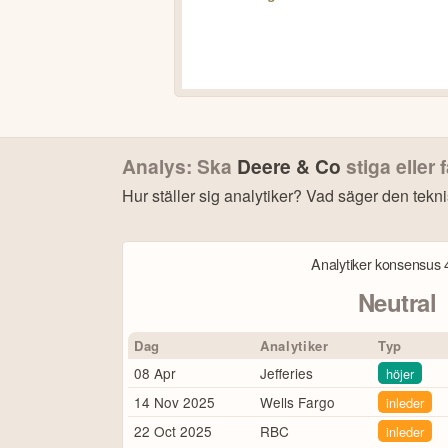
Analys: Ska
Deere & Co
stiga eller 
Hur ställer sig analytiker? Vad säger den tekn
Bonu
Analytiker konsensus
Neutral
Dag
Analytiker
Typ
08 Apr
Jefferies
höjer
4
14 Nov 2025
Wells Fargo
inleder
22 Oct 2025
RBC
inleder