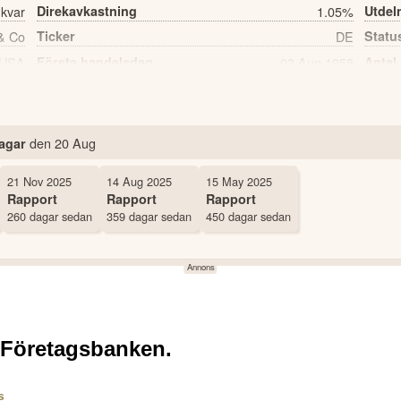
 kvar
Direkavkastning
1.05%
Utde
& Co
Ticker
DE
Statu
USA
Första handelsdag
03 Aug 1958
Antal
den
20 Aug
agar
21 Nov 2025
14 Aug 2025
15 May 2025
Rapport
Rapport
Rapport
260 dagar sedan
359 dagar sedan
450 dagar sedan