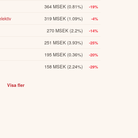
364 MSEK
(0.81%)
-19%
lektiv
319 MSEK
(1.09%)
-4%
270 MSEK
(2.2%)
-14%
251 MSEK
(3.93%)
-25%
195 MSEK
(0.36%)
-20%
158 MSEK
(2.24%)
-29%
Visa fler