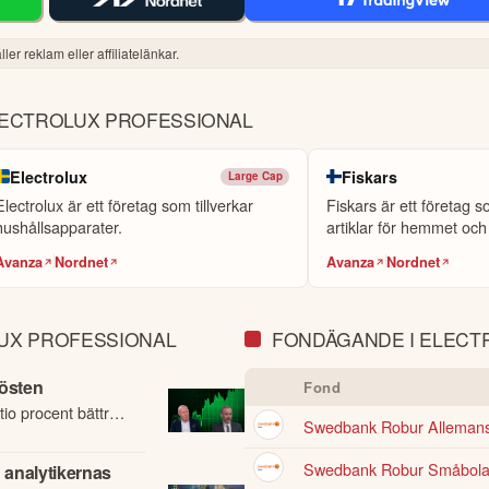
ler reklam eller affiliatelänkar.
LECTROLUX PROFESSIONAL
Electrolux
Fiskars
Large Cap
Electrolux är ett företag som tillverkar
Fiskars är ett företag 
hushållsapparater.
artiklar för hemmet och
Avanza
Nordnet
Avanza
Nordnet
UX PROFESSIONAL
FONDÄGANDE I ELECT
hösten
Fond
io procent bättre
Swedbank Robur Allemans
 samma period i
Swedbank Robur Småbola
d analytikernas