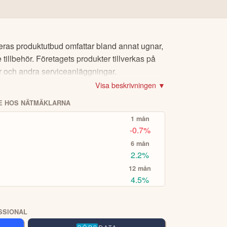
ch PayPal.
r för
CopyTrading
eller
Smart Portfolios
för
. Deras produktutbud omfattar bland annat ugnar,
t.ex Volvo-aktien eller Bitcoin), om du vill köpa
tillbehör. Företagets produkter tillverkas på
nnehållet ska inte ses som investeringsråd
orisk avkastning är ingen garanti för
lor och andra serviceanläggningar.
er via eToro Academy, nyheter, smidiga verktyg
kta oss
.
Visa beskrivningen ▼
E HOS NÄTMÄKLARNA
A TOPPINVESTERARE
1 mån
-0.7%
6 mån
2.2%
12 mån
4.5%
SSIONAL