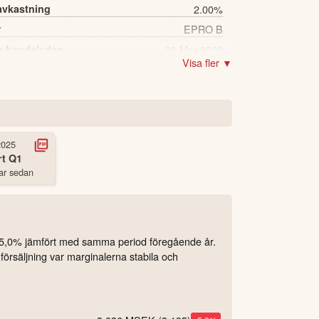
avkastning
2.00%
r
EPRO B
a handelsdag
22 Mar 2020
Visa fler ▼
2,481 st
2025
rt
Q1
ar sedan
 5,0% jämfört med samma period föregående år.
örsäljning var marginalerna stabila och