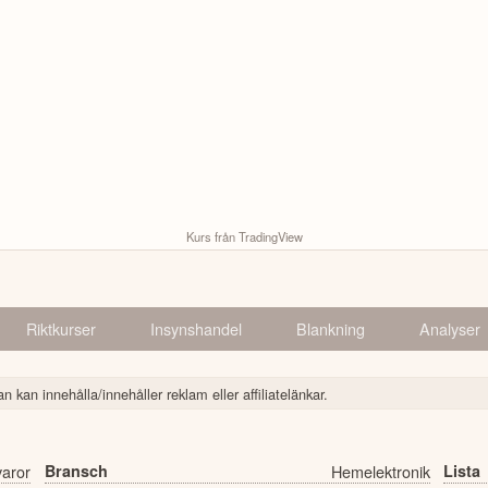
Kurs från TradingView
Riktkurser
Insynshandel
Blankning
Analyser
n kan innehålla/innehåller reklam eller affiliatelänkar.
varor
Bransch
Hemelektronik
Lista