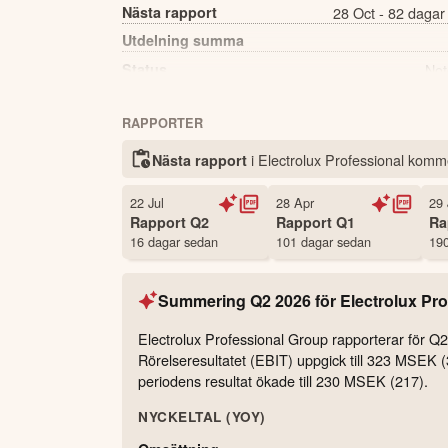
Nästa rapport
28 Oct - 82 dagar
Utdelning summa
Status
Not
Antal ägare Avanza
RAPPORTER
Källa:
Börsdata
i Electrolux Professional kom
Nästa rapport
22 Jul
28 Apr
29 
Rapport
Q2
Rapport
Q1
Ra
16 dagar sedan
101 dagar sedan
190
Summering
Q2 2026
för
Electrolux Pro
Electrolux Professional Group rapporterar för
Rörelseresultatet (EBIT) uppgick till 323 MSEK 
periodens resultat ökade till 230 MSEK (217).
NYCKELTAL (YOY)