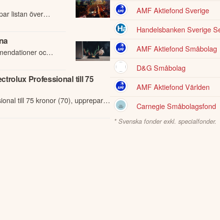
AMF Aktiefond Sverige
ar listan över
ittriktkurs rullande
Handelsbanken Sverige Se
rna
AMF Aktiefond Småbolag
mendationer och
en 23 juli.
D&G Småbolag
trolux Professional till 75
AMF Aktiefond Världen
onal till 75 kronor (70), upprepar
Carnegie Småbolagsfond
* Svenska fonder exkl. specialfonder.