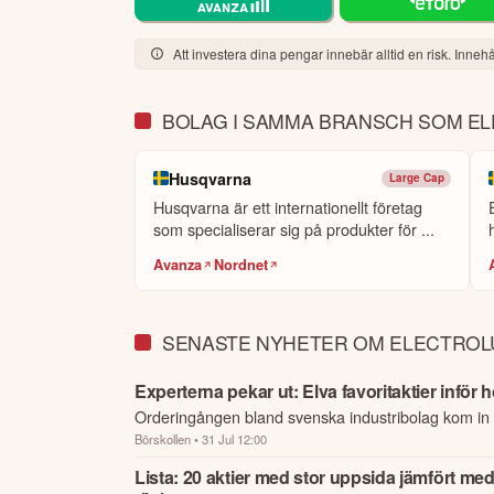
Att investera dina pengar innebär alltid en risk. Innehål
BOLAG I SAMMA BRANSCH SOM E
Husqvarna
Large Cap
Husqvarna är ett internationellt företag
som specialiserar sig på produkter för ...
Avanza
Nordnet
SENASTE NYHETER OM ELECTROL
Experterna pekar ut: Elva favoritaktier inför 
Orderingången bland svenska industribolag kom in t
Börskollen
• 31 Jul 12:00
än väntat och tillväxten var 25 procent starkare än
fjol,...
Lista: 20 aktier med stor uppsida jämfört me