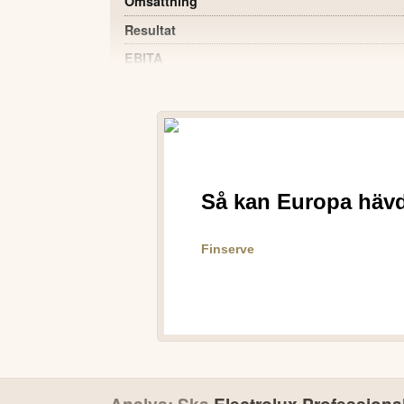
Omsättning
Resultat
EBITA
EBITA-marginal
Rörelsemarginal
Resultat per aktie
Operativt kassaflöde efter investeringar
POSITIVT
Rörelsemarginalen var stabil trots minskad 
Periodens resultat ökade till 230 MSEK (2
EBITA-marginalen förbättrades något till 1
Orderingången och orderstocken är goda 
Effektiviseringsprogrammet ger positiva eff
VD:S KOMMENTAR
Sedan jag tillträdde som koncernchef den 5 maj har
Analys: Ska
Electrolux Professiona