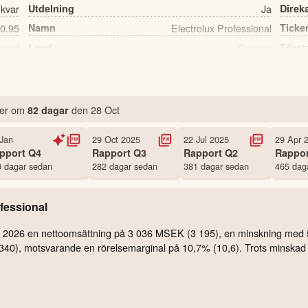
 kvar
Utdelning
Ja
Direk
0.95
Namn
Electrolux Professional
Ticke
erad
Land
Sverige
Först
8,381 st
Antal ägare Nordnet
mer
om
den
28 Oct
82 dagar
Jan
29 Oct 2025
22 Jul 2025
29 Apr 
pport
Q4
Rapport
Q3
Rapport
Q2
Rappo
 dagar sedan
282 dagar sedan
381 dagar sedan
465 dag
fessional
 Q2 2026 en nettoomsättning på 3 036 MSEK (3 195), en minskning med
(340), motsvarande en rörelsemarginal på 10,7% (10,6). Trots minskad f