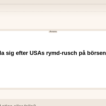
NEGATIVT
försäljning.
Nettoomsättningen minskade
17).
Försäljningen minskade sär
2,4% (12,3).
Operativt kassaflöde efter i
inför kommande kvartal.
Högre kostnader för råmateria
ekter.
 mitt fokus varit att vässa våra prioriteringar för att möjliggöra ett s
l
stiga eller falla?