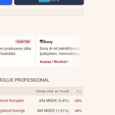
Sony
Large Cap
NYSE
som producerar olika
Sony är ett teknikföretag som producerar
 hushållet.
ljudsystem, hemmabiospelkonsoler,
perso...
Avanza
Nordnet
ROLUX PROFESSIONAL
Värde (del av fond)
↑↓
fond Komplett
454 MSEK
(0.4%)
-23%
gsfond Sverige
365 MSEK
(1.51%)
-43%