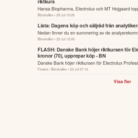
riktkurs
Hansa Biopharma, Electrolux och MT Hojgaard topp
Börskollen
• 29 Jul 15:05
aktierna med störst uppsida sett till analytikernas sn
4 ...
Lista: Dagens köp och säljråd från analytike
Nedan finner du en summering av de analysrekom
Börskollen
• 23 Jul 13:00
riktkursförändringar som har rapporterats om idag d
FLASH: Danske Bank höjer riktkursen för Elec
kronor (70), upprepar köp - BN
Danske Bank höjer riktkursen för Electrolux Professi
Finwire / Börskollen
• 23 Jul 07:14
köp - BN.
Visa fler