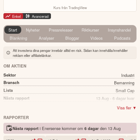
Kurs från TradingView
Enkel
Avancerad
Start
Nyheter
Pressreleaser
Riktkurser
Insynshandel
Blankning
Analyser
Bloggar
Videos
Podcasts
Att investera dina pengar innebär alltid en risk. Sidan kan innehålla/innehåller
reklam eller affiliatelänkar.
OM AKTIEN
Sektor
Industri
Bransch
Bemanning
Lista
Small Cap
Nästa rapport
13 Aug - 6 dagar kvar
Utdelning
Nej
Visa fler ▼
Namn
Enersense
RAPPORTER
Ticker
ESENSE
i Enersense kommer
om
den
13 Aug
Nästa rapport
6 dagar
Status
Noterad
Land
Finland