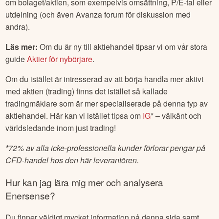
om bolaget/aktien, som exempelvis omsättning, P/E-tal eller
utdelning (och även Avanza forum för diskussion med
andra).
Läs mer:
Om du är ny till aktiehandel tipsar vi om vår stora
guide
Aktier för nybörjare
.
Om du istället är intresserad av att börja handla mer aktivt
med aktien (trading) finns det istället så kallade
tradingmäklare som är mer specialiserade på denna typ av
aktiehandel. Här kan vi istället tipsa om
IG
* – välkänt och
världsledande inom just trading!
*
72% av alla icke-professionella kunder förlorar pengar på
CFD-handel hos den här leverantören.
Hur kan jag lära mig mer och analysera
Enersense
?
Du finner väldigt mycket information på denna sida samt