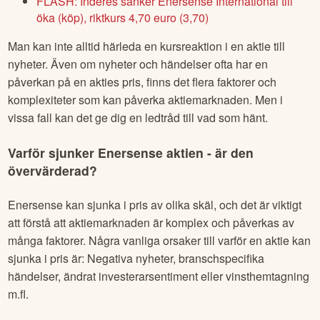
FLASH: Inderes sänker Enersense International till
öka (köp), riktkurs 4,70 euro (3,70)
Man kan inte alltid härleda en kursreaktion i en aktie till
nyheter. Även om nyheter och händelser ofta har en
påverkan på en akties pris, finns det flera faktorer och
komplexiteter som kan påverka aktiemarknaden. Men i
vissa fall kan det ge dig en ledtråd till vad som hänt.
Varför sjunker
Enersense
aktien - är den
övervärderad?
Enersense
kan sjunka i pris av olika skäl, och det är viktigt
att förstå att aktiemarknaden är komplex och påverkas av
många faktorer. Några vanliga orsaker till varför en aktie kan
sjunka i pris är: Negativa nyheter, branschspecifika
händelser, ändrat investerarsentiment eller vinsthemtagning
m.fl.