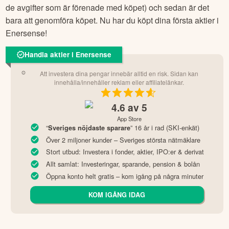
de avgifter som är förenade med köpet) och sedan är det
bara att genomföra köpet. Nu har du köpt dina första aktier i
Enersense
!
Handla aktier i Enersense
Att investera dina pengar innebär alltid en risk. Sidan kan
innehålla/innehåller reklam eller affiliatelänkar.
4.6
av 5
App Store
“
” 16 år i rad (SKI-enkät)
Sveriges nöjdaste sparare
Över 2 miljoner kunder – Sveriges största nätmäklare
Stort utbud: Investera i fonder, aktier, IPO:er & derivat
Allt samlat: Investeringar, sparande, pension & bolån
Öppna konto helt gratis – kom igång på några minuter
KOM IGÅNG IDAG