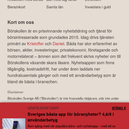
Bensinkort
Samla lån
Investera i guld
Kort om oss
Börskollen är en prisvinnande nyhetstidning och tjänst för
börsintresserade som grundades 2015. Idag drivs tjänsten
primärt av
Kristoffer
och
Daniel
. Båda har stor erfarenhet av
börsen, aktier, investeringar, privatekonomi, företagande och
motorrelaterat – ämnen som det frekvent skrivs nyheter om till
Börskollens växande skara läsare. Nyhetsappen som finns
tillgänglig, kostnadsfritt, har under åren laddats ner
hundratusentals gånger och med ett användarbetyg som är
bland de bästa i branschen.
Disclaimer
Börskollen Sverige AB ("Börskollen") är inte finansiella rådgivare, står inte under
finansinspektionens tillsyn och ger inga råd till dig. Detta innebär att
GRATIS NYHETSAPP
STÄNG X
investeringsbeslut baserade på information som direkt eller indirekt härrörande
Sveriges bästa app för börsnyheter? 4,6/5 i
från Börskollen eller personer med koppling till Börskollen, alltid fattas
användarbetyg
självständigt av investeraren. Börskollen frånsäger sig allt ansvar för eventuell
förlust eller skada av vad slag det må vara som grundar sig på användandet av
Kom igång med vår populära börs- och nyhetsapp – med ett av