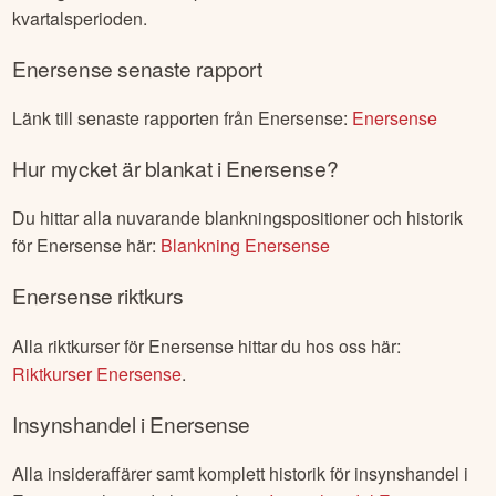
kvartalsperioden.
Enersense
senaste rapport
Länk till senaste rapporten från
Enersense
:
Enersense
Hur mycket är blankat i
Enersense
?
Du hittar alla nuvarande blankningspositioner och historik
för
Enersense
här:
Blankning
Enersense
Enersense
riktkurs
Alla riktkurser för
Enersense
hittar du hos oss här:
Riktkurser
Enersense
.
Insynshandel i
Enersense
Alla insideraffärer samt komplett historik för insynshandel i