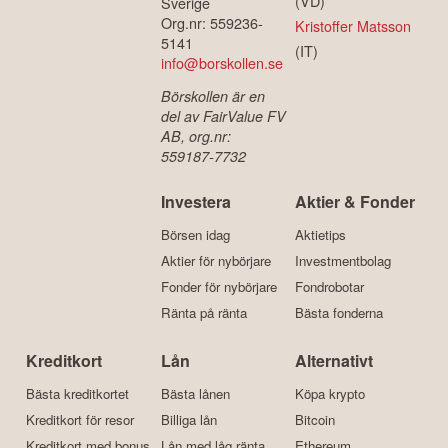
(VD)
Sverige
Org.nr: 559236-
Kristoffer Matsson
5141
(IT)
info@borskollen.se
Börskollen är en
del av FairValue FV
AB, org.nr:
559187-7732
Investera
Aktier & Fonder
Börsen idag
Aktietips
Aktier för nybörjare
Investmentbolag
Fonder för nybörjare
Fondrobotar
Ränta på ränta
Bästa fonderna
Kreditkort
Lån
Alternativt
Bästa kreditkortet
Bästa lånen
Köpa krypto
Kreditkort för resor
Billiga lån
Bitcoin
Kreditkort med bonus
Lån med låg ränta
Ethereum