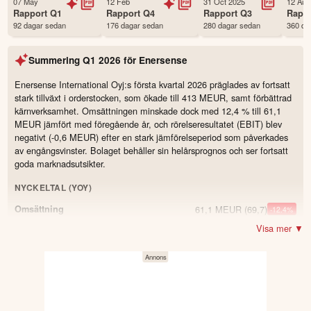
07 May
12 Feb
31 Oct 2025
12 Aug
Första handelsdag
23 Apr 2018
Rapport
Q1
Rapport
Q4
Rapport
Q3
Rapp
92 dagar sedan
176 dagar sedan
280 dagar sedan
360 da
Antal ägare Avanza
42 st
Antal ägare Nordnet
2,850 st
Summering
Q1 2026
för
Enersense
Källa:
Börsdata
Enersense International Oyj:s första kvartal 2026 präglades av fortsatt
stark tillväxt i orderstocken, som ökade till 413 MEUR, samt förbättrad
kärnverksamhet. Omsättningen minskade dock med 12,4 % till 61,1
MEUR jämfört med föregående år, och rörelseresultatet (EBIT) blev
negativt (-0,6 MEUR) efter en stark jämförelseperiod som påverkades
av engångsvinster. Bolaget behåller sin helårsprognos och ser fortsatt
goda marknadsutsikter.
NYCKELTAL (YOY)
61,1 MEUR
(69,7)
Omsättning
-12.4
%
Visa mer ▼
−0,6 MEUR
(18,9)
Resultat
1,5 MEUR
(2,2)
Justerad EBITDA
-32.9
%
2,5 %
(3,6)
Justerad EBITDA-marginal
-1.1
413 MEUR
(373)
Orderstock
10.7
%