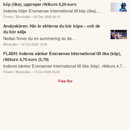
päivä parhaamme toimiaksemme turvallisesti ja huolehtiaksemme sekä 
köp (öka), upprepar riktkurs 5,20 euro
omasta että kollegoidemme turvallisuudesta. Turvallisuus on meille 
Inderes höjer Enersense International till köp (öka),
tärkeämpää kuin koskaan.

Finwire / Börskollen
• 29 Dec 2025 06:13
upprepar riktkurs 5,20 euro.
Jatkuva panostus arvonluontiin

Analyskåren: Här är aktierna du bör köpa – och de
du bör sälja
Loppuvuoden painopisteemme ovat edelleen uuden arvon tuottaminen 
Nedan finner du en summering av de
asiakkaillemme, tilauskannassamme olevan kasvun toteuttaminen sekä 
Börskollen
• 13 Oct 2025 13:00
analysrekommendationer och riktkursförändringar
Value Uplift -ohjelman kannattavuusparannusten varmistaminen.

som har rapporterats om idag den 13 oktober.
FLASH: Inderes sänker Enersense International till öka (köp),
riktkurs 4,70 euro (3,70)
Enersense on hyvässä asemassa kasvavan kriittisen infrastruktuurin 
Inderes sänker Enersense International till öka (köp), riktkurs 4,70
markkinan ytimessä. Ensimmäinen neljännes oli hyvä alku vuodelle.
Finwire / Börskollen
• 13 Oct 2025 05:43
euro (3,70).
Denna summering har tagits fram med hjälp av AI och kan
Visa fler
därför innehålla förenklingar eller sakna viss information.
Innehållet ska inte ses som investeringsråd eller personlig
rådgivning. Ta alltid del av bolagets fullständiga kvartalsrapport
innan du fattar investeringsbeslut. Historisk avkastning är ingen
garanti för framtida avkastning.
Skulle du upptäcka fel eller
andra förbättringsförslag i materialet är du välkommen att
kontakta oss
.