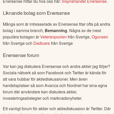
Enersense
hittar du hos oss här:
Insynshandel
Enersense
.
Liknande bolag som
Enersense
Många som är intresserade av
Enersense
titar ofta på andra
bolag i samma branch,
Bemanning
. Några av de mest
populära bolagen är
Veteranpoolen
från
Sverige
,
Ogunsen
från
Sverige
och
Dedicare
från
Sverige
Enersense
forum
Var kan jag diskutera
Enersense
och andra aktier jag följer?
Sociala nätverk så som Facebook och Twitter är kända för
att vara hubbar för aktiediskussioner. Men även
handelsplatser så som Avanza och Nordnet har sina egna
forum där användare kan diskutera aktier,
investeringsstrategier och marknadsnyheter.
Ett vanligt forum för aktier och aktiediskussion är Twitter. Där