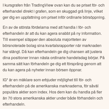
I kursgrafen från TradingView ovan kan du se priset för- och
efterhandel direkt i grafen, som en skuggad grå linje, vilket
ger dig en uppfattning om priset inför ordinarie börsöppning.
En av de största fördelarna med att handla i för- och
efterhandeln är att du kan agera snabbt på ny information.
Till exempel släpper den absoluta majoriteten av
börsnoterade bolag sina kvartalsrapporter när marknaden
har stängt. Då kan efterhandeln ge dig chansen att justera
dina positioner innan nästa ordinarie handelsdag börjar. På
samma sätt kan förhandeln ge dig ett försprång genom att
du kan agera på nyheter innan börsen öppnar.
IG* är en mäklare som erbjuder möjlighet till för- och
efterhandeln på de amerikanska marknaderna, för såväl
populära aktier som index. Hos dem kan du handla på fler
än 70 stora amerikanska aktier under både förhandeln och
efterhandeln.