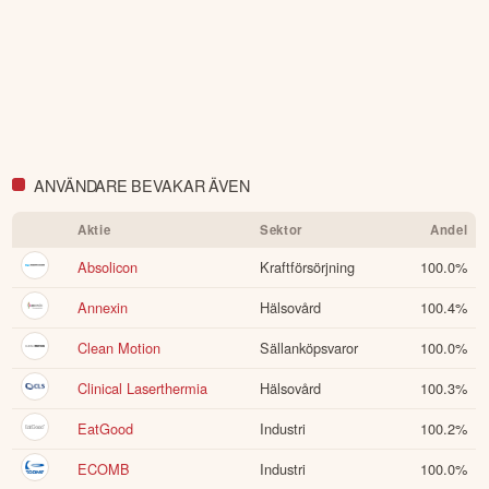
ANVÄNDARE BEVAKAR ÄVEN
Aktie
Sektor
Andel
Absolicon
Kraftförsörjning
100.0
%
Annexin
Hälsovård
100.4
%
Clean Motion
Sällanköpsvaror
100.0
%
Clinical Laserthermia
Hälsovård
100.3
%
EatGood
Industri
100.2
%
ECOMB
Industri
100.0
%