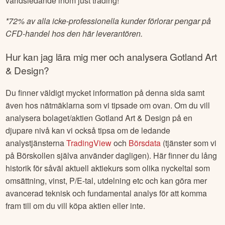
världsledande inom just trading!
*
72% av alla icke-professionella kunder förlorar pengar på
CFD-handel hos den här leverantören.
Hur kan jag lära mig mer och analysera
Gotland Art
& Design
?
Du finner väldigt mycket information på denna sida samt
även hos nätmäklarna som vi tipsade om ovan. Om du vill
analysera bolaget/aktien
Gotland Art & Design
på en
djupare nivå kan vi också tipsa om de ledande
analystjänsterna
TradingView
och
Börsdata
(tjänster som vi
på Börskollen själva använder dagligen). Här finner du lång
historik för såväl aktuell aktiekurs som olika nyckeltal som
omsättning, vinst, P/E-tal, utdelning etc och kan göra mer
avancerad teknisk och fundamental analys för att komma
fram till om du vill köpa aktien eller inte.