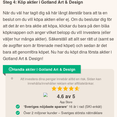
Steg 4: Köp aktier i
Gotland Art & Design
När du väl har tagit dig så här långt återstår bara att ta en
beslut om du vill köpa aktien eller ej. Om du beslutar dig för
att det är en bra aktie att köpa, klickar du bara på den blåa
köpknappen och anger vilket belopp du vill investera (eller
väljer hur många aktier). Säkerställ att allt ser rätt ut (samt se
de avgifter som är förenade med köpet) och sedan är det
bara att genomföra köpet. Nu har du köpt dina första aktier i
Gotland Art & Design
!
Handla aktier i Gotland Art & Design
Att investera dina pengar innebär alltid en risk. Sidan kan
innehålla/innehåller reklam eller affiliatelänkar.
4.6
av 5
App Store
“
” 16 år i rad (SKI-enkät)
Sveriges nöjdaste sparare
Över 2 miljoner kunder – Sveriges största nätmäklare