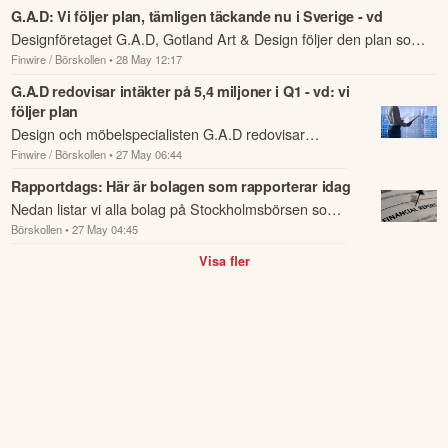
G.A.D: Vi följer plan, tämligen täckande nu i Sverige - vd
Designföretaget G.A.D, Gotland Art & Design följer den plan som
Finwire / Börskollen
• 28 May 12:17
bolaget satte upp i samband med noteringen under förra året.
G.A.D redovisar intäkter på 5,4 miljoner i Q1 - vd: vi
följer plan
Design och möbelspecialisten G.A.D redovisar
Finwire / Börskollen
• 27 May 06:44
rörelseintäkter på 5,4 miljoner kronor under det första
kvartalet.
Rapportdags: Här är bolagen som rapporterar idag
Nedan listar vi alla bolag på Stockholmsbörsen som
Börskollen
• 27 May 04:45
rapporterar idag den 27 maj.
Visa fler