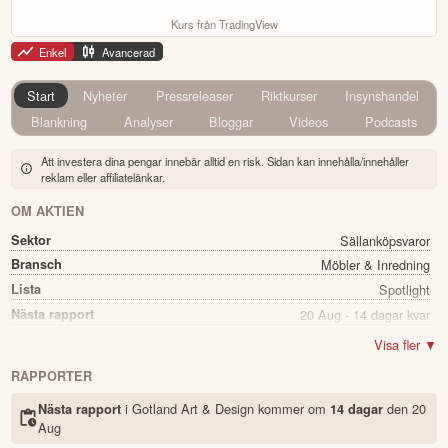
Kurs från TradingView
Enkel
Avancerad
Start
Nyheter
Pressreleaser
Riktkurser
Insynshandel
Blankning
Analyser
Bloggar
Videos
Podcasts
Att investera dina pengar innebär alltid en risk. Sidan kan innehålla/innehåller
reklam eller affiliatelänkar.
OM AKTIEN
Sektor
Sällanköpsvaror
Bransch
Möbler & Inredning
Lista
Spotlight
Nästa rapport
20 Aug - 14 dagar kvar
Utdelning
Nej
Visa fler ▼
Namn
Gotland Art & Design
RAPPORTER
Ticker
GAD
i Gotland Art & Design kommer
om
den
20
Nästa rapport
14 dagar
Status
Noterad
Aug
Land
Sverige