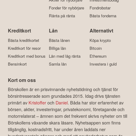
Aktier för nybörjare
Investmentbolag
Fonder för nybörjare
Fondrobotar
Ränta på ränta
Bästa fonderna
Kreditkort
Lån
Alternativt
Bästa kreditkortet
Bästa lånen
Köpa krypto
Kreditkort för resor
Billiga lån
Bitcoin
Kreditkort med bonus
Lån med låg ränta
Ethereum
Bensinkort
Samla lån
Investera i guld
Kort om oss
Börskollen är en prisvinnande nyhetstidning och tjänst för
börsintresserade som grundades 2015. Idag drivs tjänsten
primärt av
Kristoffer
och
Daniel
. Båda har stor erfarenhet av
börsen, aktier, investeringar, privatekonomi, företagande och
motorrelaterat – ämnen som det frekvent skrivs nyheter om till
Börskollens växande skara läsare. Nyhetsappen som finns
tillgänglig, kostnadsfritt, har under åren laddats ner
hundratusentals gånger och med ett användarbetyg som är