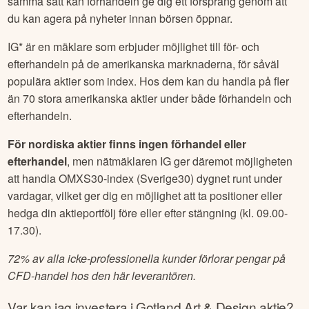
samma sätt kan förhandeln ge dig ett försprång genom att
du kan agera på nyheter innan börsen öppnar.
IG* är en mäklare som erbjuder möjlighet till för- och
efterhandeln på de amerikanska marknaderna, för såväl
populära aktier som index. Hos dem kan du handla på fler
än 70 stora amerikanska aktier under både förhandeln och
efterhandeln.
För nordiska aktier finns ingen förhandel eller
efterhandel
, men nätmäklaren IG ger däremot möjligheten
att handla OMXS30-index (Sverige30) dygnet runt under
vardagar, vilket ger dig en möjlighet att ta positioner eller
hedga din aktieportfölj före eller efter stängning (kl. 09.00-
17.30).
72% av alla icke-professionella kunder förlorar pengar på
CFD-handel hos den här leverantören.
Var kan jag investera i
Gotland Art & Design
aktie?