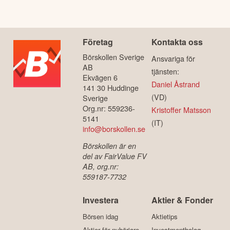
Företag
Kontakta oss
Börskollen Sverige
Ansvariga för
AB
tjänsten:
Ekvägen 6
Daniel Åstrand
141 30 Huddinge
(VD)
Sverige
Org.nr: 559236-
Kristoffer Matsson
5141
(IT)
info@borskollen.se
Börskollen är en
del av FairValue FV
AB, org.nr:
559187-7732
Investera
Aktier & Fonder
Börsen idag
Aktietips