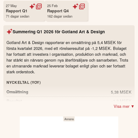
Första handelsdag
18 Dec 2025
27 May
25 Feb
Rapport
Q1
Rapport
Q4
Antal ägare Avanza
318 st
71 dagar sedan
162 dagar sedan
Källa:
Börsdata
Summering
Q1 2026
för
Gotland Art & Design
Gotland Art & Design rapporterar en omsättning på 5,4 MSEK för
första kvartalet 2026, med ett rörelseresultat på -1,2 MSEK. Bolaget
har fortsatt att investera i organisation, produktion och marknad, och
har stärkt sin närvaro genom nya återförsäljare och samarbeten. Trots
en utmanande marknad levererar bolaget enligt plan och ser fortsatt
stark orderstock.
NYCKELTAL (YOY)
5,38 MSEK
Omsättning
−1,2 MSEK
Resultat
Visa mer ▼
−1,016 MSEK
Resultat efter skatt
−0,15 SEK
Resultat per aktie
59 %
Soliditet
−2,153 MSEK
Kassaflöde