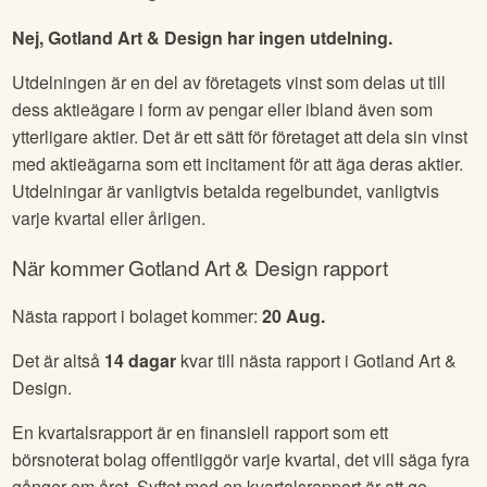
Nej, Gotland Art & Design har ingen utdelning.
Utdelningen är en del av företagets vinst som delas ut till
dess aktieägare i form av pengar eller ibland även som
ytterligare aktier. Det är ett sätt för företaget att dela sin vinst
med aktieägarna som ett incitament för att äga deras aktier.
Utdelningar är vanligtvis betalda regelbundet, vanligtvis
varje kvartal eller årligen.
När kommer
Gotland Art & Design
rapport
Nästa rapport i bolaget kommer:
20 Aug
.
Det är altså
14
dagar
kvar till nästa rapport i
Gotland Art &
Design
.
En kvartalsrapport är en finansiell rapport som ett
börsnoterat bolag offentliggör varje kvartal, det vill säga fyra
gånger om året. Syftet med en kvartalsrapport är att ge