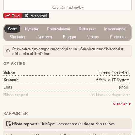
Kurs från TradingView
Enkel
Avancerad
Start
Nyheter
Pressreleaser
Riktkurser
Insynshandel
Blankning
Analyser
Bloggar
Videos
Podcasts
Att investera dina pengar innebär alltid en risk. Sidan kan innehålla/innehåller
reklam eller affiliatelänkar.
OM AKTIEN
Sektor
Informationsteknik
Bransch
Affärs- & IT-System
Lista
NYSE
Nästa rapport
05 Nov - 89 dagar kvar
Namn
HubSpot
Visa fler ▼
Ticker
HUBS
RAPPORTER
Status
Noterad
i HubSpot kommer
om
den
05 Nov
Nästa rapport
89 dagar
Land
USA
Första handelsdag
08 Oct 2014