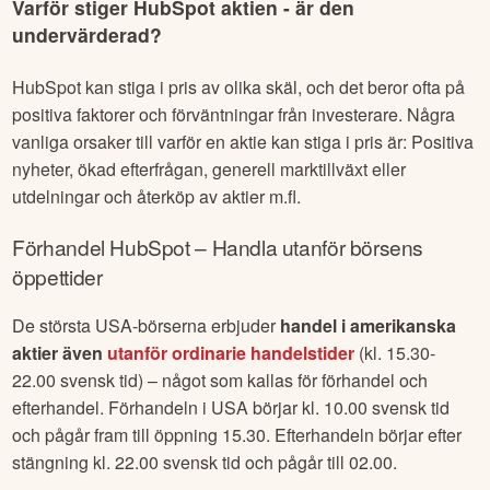
Varför stiger
HubSpot
aktien - är den
undervärderad?
HubSpot
kan stiga i pris av olika skäl, och det beror ofta på
positiva faktorer och förväntningar från investerare. Några
vanliga orsaker till varför en aktie kan stiga i pris är: Positiva
nyheter, ökad efterfrågan, generell marktillväxt eller
utdelningar och återköp av aktier m.fl.
Förhandel
HubSpot
– Handla utanför börsens
öppettider
De största USA-börserna erbjuder
handel i amerikanska
aktier även
utanför ordinarie handelstider
(kl. 15.30-
22.00 svensk tid) – något som kallas för förhandel och
efterhandel. Förhandeln i USA börjar kl. 10.00 svensk tid
och pågår fram till öppning 15.30. Efterhandeln börjar efter
stängning kl. 22.00 svensk tid och pågår till 02.00.