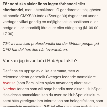
För nordiska aktier finns ingen förhandel eller
efterhandel
, men nätmäklaren IG ger däremot möjligheten
att handla OMXS30-index (Sverige30) dygnet runt under
vardagar, vilket ger dig en möjlighet att ta positioner eller
hedga din aktieportfölj före eller efter stängning (kl. 09.00-
17.30).
72% av alla icke-professionella kunder förlorar pengar på
CFD-handel hos den här leverantören.
Var kan jag investera i
HubSpot
aktie?
Det finns en uppsjö av olika alternativ, men vi
rekommenderar generellt Sveriges ledande nätmäklare
Avanza
(som Börskollen själva använder) alternativt
Nordnet
för den som vill börja handla med aktier i
HubSpot
.
Hos dessa nätmäklare kan du även se
HubSpot
aktiekurs
samt hitta ytterligare bra information om bolaget/aktien, som
exempelvis omsättning, P/E-tal eller utdelning (och även