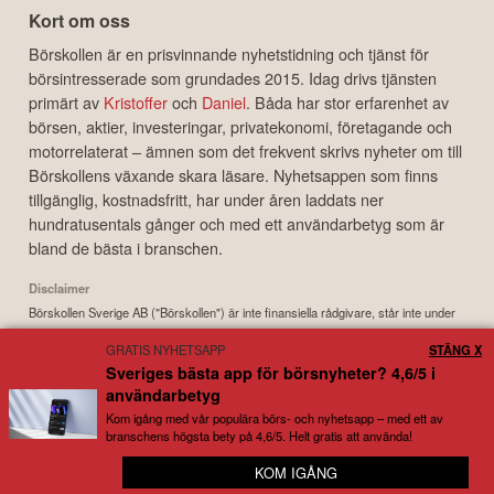
Kort om oss
Börskollen är en prisvinnande nyhetstidning och tjänst för
börsintresserade som grundades 2015. Idag drivs tjänsten
primärt av
Kristoffer
och
Daniel
. Båda har stor erfarenhet av
börsen, aktier, investeringar, privatekonomi, företagande och
motorrelaterat – ämnen som det frekvent skrivs nyheter om till
Börskollens växande skara läsare. Nyhetsappen som finns
tillgänglig, kostnadsfritt, har under åren laddats ner
hundratusentals gånger och med ett användarbetyg som är
bland de bästa i branschen.
Disclaimer
Börskollen Sverige AB ("Börskollen") är inte finansiella rådgivare, står inte under
finansinspektionens tillsyn och ger inga råd till dig. Detta innebär att
GRATIS NYHETSAPP
STÄNG X
investeringsbeslut baserade på information som direkt eller indirekt härrörande
Sveriges bästa app för börsnyheter? 4,6/5 i
från Börskollen eller personer med koppling till Börskollen, alltid fattas
användarbetyg
självständigt av investeraren. Börskollen frånsäger sig allt ansvar för eventuell
förlust eller skada av vad slag det må vara som grundar sig på användandet av
Kom igång med vår populära börs- och nyhetsapp – med ett av
branschens högsta bety på 4,6/5. Helt gratis att använda!
material härrörande från tjänsten Börskollen.
KOM IGÅNG
😊 Full koll på snacket kring dina bolag
Copyright ©
2026
Börskollen Sverige AB. All rights reserved.