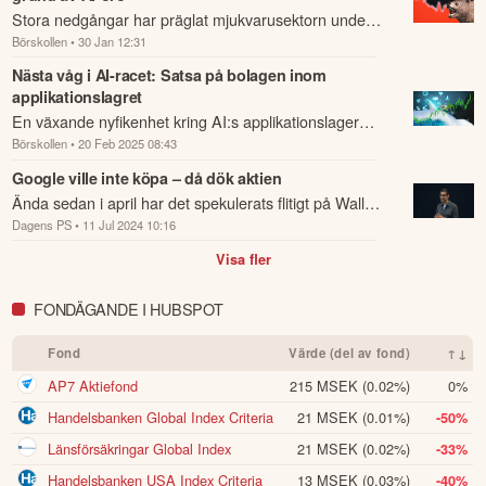
Stora nedgångar har präglat mjukvarusektorn under
Börskollen
• 30 Jan 12:31
inledningen av året.
Nästa våg i AI-racet: Satsa på bolagen inom
applikationslagret
En växande nyfikenhet kring AI:s applikationslager
Börskollen
• 20 Feb 2025 08:43
har lett till ökad aktivitet på aktiemarknaden.
Google ville inte köpa – då dök aktien
Ända sedan i april har det spekulerats flitigt på Wall
Dagens PS
• 11 Jul 2024 10:16
Street om att Google ska köpa HubSpot.
Visa fler
FONDÄGANDE I HUBSPOT
Fond
Värde (del av fond)
↑↓
AP7 Aktiefond
215 MSEK
(0.02%)
0%
Handelsbanken Global Index Criteria
21 MSEK
(0.01%)
-50%
Länsförsäkringar Global Index
21 MSEK
(0.02%)
-33%
Handelsbanken USA Index Criteria
13 MSEK
(0.03%)
-40%