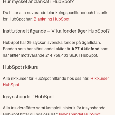
Hur mycket är blankat i
HubSpot
?
Du hittar alla nuvarande blankningspositioner och historik
för
HubSpot
här:
Blankning
HubSpot
Institutionellt ägande – Vilka fonder äger
HubSpot
?
HubSpot
har
29
stycken svenska fonder på ägarlistan.
Fonden som har störst andel aktier är
AP7 Aktiefond
som
har aktier motsvarande
214,758,403
SEK i
HubSpot
.
HubSpot
riktkurs
Alla riktkurser för
HubSpot
hittar du hos oss här:
Riktkurser
HubSpot
.
Insynshandel i
HubSpot
Alla insideraffärer samt komplett historik för insynshandel i
HubSpot
hittar du hos oss här:
Insynshandel
HubSpot
.