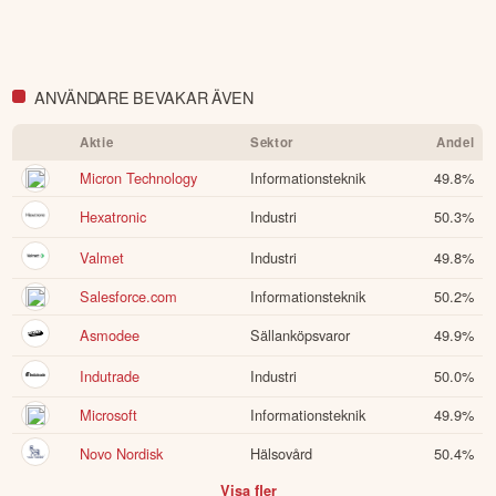
ANVÄNDARE BEVAKAR ÄVEN
Aktie
Sektor
Andel
Micron Technology
Informationsteknik
49.8
%
Hexatronic
Industri
50.3
%
Valmet
Industri
49.8
%
Salesforce.com
Informationsteknik
50.2
%
Asmodee
Sällanköpsvaror
49.9
%
Indutrade
Industri
50.0
%
Microsoft
Informationsteknik
49.9
%
Novo Nordisk
Hälsovård
50.4
%
Visa fler