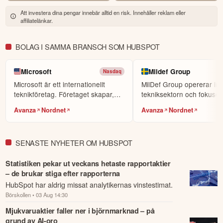
världens största sociala investerarforum.
Att investera dina pengar innebär alltid en risk. Innehåller reklam eller
affiliatelänkar.
ÖPPNA KONTO
KOPIERA TOPPINVESTERARE
BOLAG I SAMMA BRANSCH SOM HUBSPOT
eToro är en investeringsplattform för flera tillgångsslag. Värdet på
dina investeringar kan gå upp eller ner. Du riskerar ditt kapital.
Microsoft
Mildef Group
Nasdaq
Microsoft är ett internationellt
MilDef Group opererar in
teknikföretag. Företaget skapar,
tekniksektorn och fokuser
designar och p...
utveckla hållbar h...
Avanza
Nordnet
Avanza
Nordnet
SENASTE NYHETER OM HUBSPOT
Statistiken pekar ut veckans hetaste rapportaktier
– de brukar stiga efter rapporterna
HubSpot har aldrig missat analytikernas vinstestimat.
Börskollen
• 03 Aug 14:30
Mjukvaruaktier faller ner i björnmarknad – på
grund av AI-oro