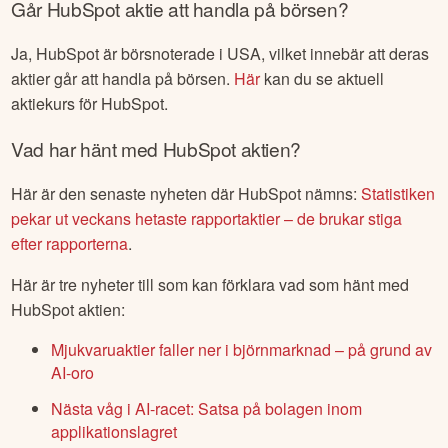
Går
HubSpot
aktie att handla på börsen?
Ja,
HubSpot
är börsnoterade
i USA
, vilket innebär att deras
aktier går att handla på börsen.
Här
kan du se aktuell
aktiekurs för
HubSpot
.
Vad har hänt med
HubSpot
aktien?
Här är den senaste nyheten där
HubSpot
nämns:
Statistiken
pekar ut veckans hetaste rapportaktier – de brukar stiga
efter rapporterna
.
Här är tre nyheter till som kan förklara vad som hänt med
HubSpot
aktien:
Mjukvaruaktier faller ner i björnmarknad – på grund av
AI-oro
Nästa våg i AI-racet: Satsa på bolagen inom
applikationslagret