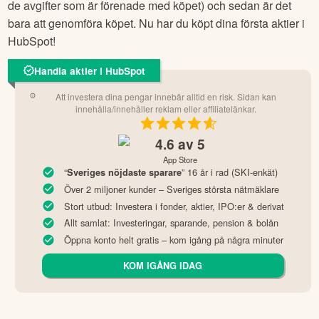
de avgifter som är förenade med köpet) och sedan är det
bara att genomföra köpet. Nu har du köpt dina första aktier i
HubSpot
!
Handla aktier i HubSpot
Att investera dina pengar innebär alltid en risk. Sidan kan
innehålla/innehåller reklam eller affiliatelänkar.
4.6
av 5
App Store
“
” 16 år i rad (SKI-enkät)
Sveriges nöjdaste sparare
Över 2 miljoner kunder – Sveriges största nätmäklare
Stort utbud: Investera i fonder, aktier, IPO:er & derivat
Allt samlat: Investeringar, sparande, pension & bolån
Öppna konto helt gratis – kom igång på några minuter
KOM IGÅNG IDAG