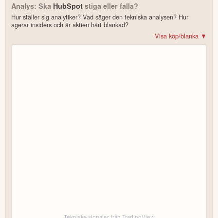
Analys: Ska
HubSpot
stiga eller falla?
Hur ställer sig analytiker? Vad säger den tekniska analysen? Hur
agerar insiders och är aktien hårt blankad?
Visa köp/blanka ▼
Bonus: Få upp till 500 USD i tillgångar när du öppnar konto –
se
erbjudandet!
4.2
av 5
Trustpilot
10 000+ olika marknader samlade – aktier, ETF:er & krypto
CopyTrader™ –
kopiera portföljen för toppinvesterare
För- & efterhandel på utvalda börser – ligg steget före
– över 100 olika att välja på
Handla riktig krypto
Bonus: Upp till
på oinvesterat kapital
3,55 % årlig ränta
Köp eller blanka HubSpot
7 enkla steg – så här kommer du igång
för att läsa mer och klicka sedan på
Besök hemsidan
Registrera dig/Öppna konto
.
Tekniska signaler från TradingView