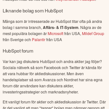
Liknande bolag som
HubSpot
Många som är intresserade av
HubSpot
titar ofta på andra
bolag i samma branch,
Affärs- & IT-System
. Några av de
mest populära bolagen är
Microsoft
från
USA
,
Mildef Group
från
Sverige
och
Palantir
från
USA
HubSpot
forum
Var kan jag diskutera
HubSpot
och andra aktier jag följer?
Sociala nätverk så som Facebook och Twitter är kända för
att vara hubbar för aktiediskussioner. Men även
handelsplatser så som Avanza och Nordnet har sina egna
forum där användare kan diskutera aktier,
investeringsstrategier och marknadsnyheter.
Ett vanligt forum för aktier och aktiediskussion är Twitter. Där
är det vanligt att man "taggar" bolag man nämner genom att