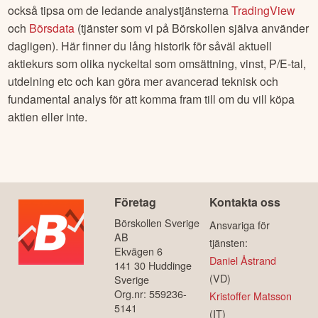
också tipsa om de ledande analystjänsterna
TradingView
och
Börsdata
(tjänster som vi på Börskollen själva använder
dagligen). Här finner du lång historik för såväl aktuell
aktiekurs som olika nyckeltal som omsättning, vinst, P/E-tal,
utdelning etc och kan göra mer avancerad teknisk och
fundamental analys för att komma fram till om du vill köpa
aktien eller inte.
Företag
Kontakta oss
Börskollen Sverige
Ansvariga för
AB
tjänsten:
Ekvägen 6
Daniel Åstrand
141 30 Huddinge
(VD)
Sverige
Org.nr: 559236-
Kristoffer Matsson
5141
(IT)