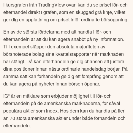
I kursgrafen från TradingView ovan kan du se priset för- och
efterhandel direkt i grafen, som en skuggad grå linje, vilket
ger dig en uppfattning om priset inför ordinarie börsöppning.
En av de största fördelarna med att handla i för- och
efterhandeln är att du kan agera snabbt på ny information.
Till exempel släpper den absoluta majoriteten av
börsnoterade bolag sina kvartalsrapporter när marknaden
har stängt. Då kan efterhandeln ge dig chansen att justera
dina positioner innan nästa ordinarie handelsdag börjar. På
samma sätt kan förhandeln ge dig ett försprång genom att
du kan agera på nyheter innan börsen öppnar.
IG* är en mäklare som erbjuder möjlighet till för- och
efterhandeln på de amerikanska marknaderna, för såväl
populära aktier som index. Hos dem kan du handla på fler
än 70 stora amerikanska aktier under både förhandeln och
efterhandeln.