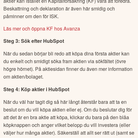
aktier kan istället en Kapitalförsäkring (KF) vara att föredra.
Beskattning och deklaration är även här smidig och
påminner om den för ISK.
Läs mer och öppna KF hos Avanza
Steg 3: Sök efter
HubSpot
När du sedan börjar bli redo att köpa dina första aktier kan
du enkelt och smidigt söka fram aktien via sökfältet (övre
högre hörnet). På aktiesidan finner du även mer information
om aktien/bolaget.
Steg 4: Köp aktier i
HubSpot
När du väl har tagit dig så här långt återstår bara att ta en
beslut om du vill köpa aktien eller ej. Om du beslutar dig för
att det är en bra aktie att köpa, klickar du bara på den blåa
köpknappen och anger vilket belopp du vill investera (eller
väljer hur många aktier). Säkerställ att allt ser rätt ut (samt se