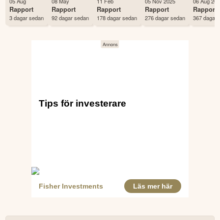
05 Aug
08 May
11 Feb
05 Nov 2025
06 Aug 20
Antal ägare Avanza
373 st
Rapport
Rapport
Rapport
Rapport
Rapport
3 dagar sedan
92 dagar sedan
178 dagar sedan
276 dagar sedan
367 dagar 
Antal ägare Nordnet
570 st