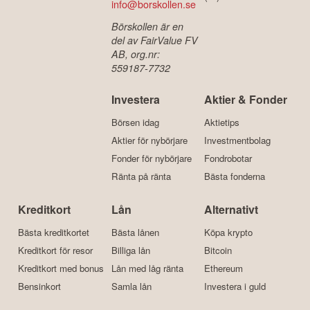
info@borskollen.se
Börskollen är en
del av FairValue FV
AB, org.nr:
559187-7732
Investera
Aktier & Fonder
Börsen idag
Aktietips
Aktier för nybörjare
Investmentbolag
Fonder för nybörjare
Fondrobotar
Ränta på ränta
Bästa fonderna
Kreditkort
Lån
Alternativt
Bästa kreditkortet
Bästa lånen
Köpa krypto
Kreditkort för resor
Billiga lån
Bitcoin
Kreditkort med bonus
Lån med låg ränta
Ethereum
Bensinkort
Samla lån
Investera i guld