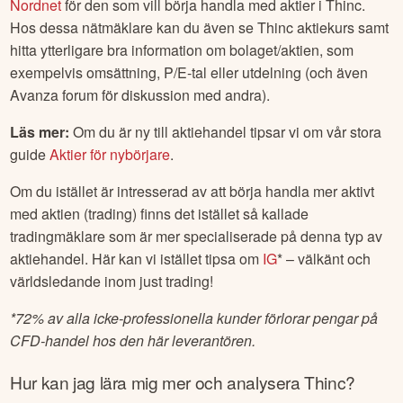
Nordnet
för den som vill börja handla med aktier i
Thinc
.
Hos dessa nätmäklare kan du även se
Thinc
aktiekurs samt
hitta ytterligare bra information om bolaget/aktien, som
exempelvis omsättning, P/E-tal eller utdelning (och även
Avanza forum för diskussion med andra).
Läs mer:
Om du är ny till aktiehandel tipsar vi om vår stora
guide
Aktier för nybörjare
.
Om du istället är intresserad av att börja handla mer aktivt
med aktien (trading) finns det istället så kallade
tradingmäklare som är mer specialiserade på denna typ av
aktiehandel. Här kan vi istället tipsa om
IG
* – välkänt och
världsledande inom just trading!
*
72% av alla icke-professionella kunder förlorar pengar på
CFD-handel hos den här leverantören.
Hur kan jag lära mig mer och analysera
Thinc
?