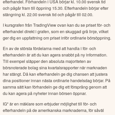
efterhandel. Förhandeln i USA börjar kl. 10.00 svensk tid
och pågår fram till öppning 15.30. Efterhandeln börjar efter
stängning kl. 22.00 svensk tid och pågår till 02.00.
I kursgrafen från TradingView ovan kan du se priset för- och
efterhandel direkt i grafen, som en skuggad grå linje, vilket
ger dig en uppfattning om priset inför ordinarie börsöppning.
En av de största fördelarna med att handla i för- och
efterhandeln är att du kan agera snabbt på ny information.
Till exempel släpper den absoluta majoriteten av
börsnoterade bolag sina kvartalsrapporter när marknaden
har stängt. Då kan efterhandeln ge dig chansen att justera
dina positioner innan nästa ordinarie handelsdag börjar. På
samma sätt kan förhandeln ge dig ett försprång genom att
du kan agera på nyheter innan börsen öppnar.
IG* är en mäklare som erbjuder möjlighet till för- och
efterhandeln på de amerikanska marknaderna, för såväl