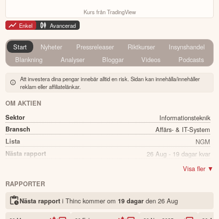
Kurs från TradingView
Enkel
Avancerad
Start
Nyheter
Pressreleaser
Riktkurser
Insynshandel
Blankning
Analyser
Bloggar
Videos
Podcasts
Att investera dina pengar innebär alltid en risk. Sidan kan innehålla/innehåller
reklam eller affiliatelänkar.
OM AKTIEN
Sektor
Informationsteknik
Bransch
Affärs- & IT-System
Lista
NGM
Nästa rapport
26 Aug - 19 dagar kvar
Utdelning
Ja
Visa fler ▼
Direkavkastning
7.98%
RAPPORTER
Utdelning summa
0.15
i Thinc kommer
om
den
26 Aug
Nästa rapport
19 dagar
Namn
Thinc
Ticker
THINC