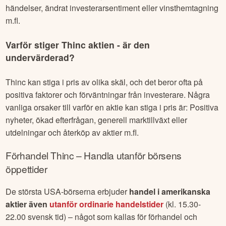
händelser, ändrat investerarsentiment eller vinsthemtagning
m.fl.
Varför stiger
Thinc
aktien - är den
undervärderad?
Thinc
kan stiga i pris av olika skäl, och det beror ofta på
positiva faktorer och förväntningar från investerare. Några
vanliga orsaker till varför en aktie kan stiga i pris är: Positiva
nyheter, ökad efterfrågan, generell marktillväxt eller
utdelningar och återköp av aktier m.fl.
Förhandel
Thinc
– Handla utanför börsens
öppettider
De största USA-börserna erbjuder
handel i amerikanska
aktier även
utanför ordinarie handelstider
(kl. 15.30-
22.00 svensk tid) – något som kallas för förhandel och