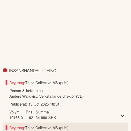
Anders Wallqvist, VD

Göteborg i maj 2026
Denna summering har tagits fram med hjälp av AI och kan
därför innehålla förenklingar eller sakna viss information.
Innehållet ska inte ses som investeringsråd eller personlig
rådgivning. Ta alltid del av bolagets fullständiga kvartalsrapport
innan du fattar investeringsbeslut. Historisk avkastning är ingen
garanti för framtida avkastning.
Skulle du upptäcka fel eller
andra förbättringsförslag i materialet är du välkommen att
kontakta oss
.
INSYNSHANDEL I THINC
Öppna rapport (PDF)
Avyttring
•
Thinc Collective AB (publ)
Person & befattning
Anders Wallqvist
,
Verkställande direktör (VD)
Publicerat:
13 Oct 2025 18:54
Volym
Pris
Summa
19165,0
1,82
34 880
SEK
Avyttring
•
Thinc Collective AB (publ)