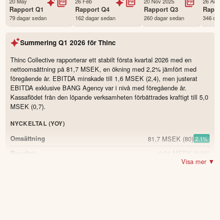
20 May
26 Feb
20 Nov 2025
26 Aug
Status
Noterad
Rapport
Q1
Rapport
Q4
Rapport
Q3
Rapp
79 dagar sedan
162 dagar sedan
260 dagar sedan
346 da
Land
Sverige
Första handelsdag
11 Nov 2018
Summering
Q1 2026
för
Thinc
Antal ägare Avanza
701 st
Antal ägare Nordnet
112 st
Thinc Collective rapporterar ett stabilt första kvartal 2026 med en
nettoomsättning på 81,7 MSEK, en ökning med 2,2% jämfört med
Källa:
Börsdata
föregående år. EBITDA minskade till 1,6 MSEK (2,4), men justerat
EBITDA exklusive BANG Agency var i nivå med föregående år.
Kassaflödet från den löpande verksamheten förbättrades kraftigt till 5,0
MSEK (0,7).
NYCKELTAL (YOY)
81,7 MSEK
(80)
Omsättning
2.1
%
−0,01 MSEK
(0,86)
Resultat
Visa mer ▼
21,3 MSEK
(19,7)
Bruttovinst (Byråintäkt)
8.1
%
26 %
(24,9)
Bruttovinstmarginal
1.1
1,6 MSEK
(2,4)
EBITDA
-33.3
%
2 %
(3)
EBITDA-marginal
-1.0