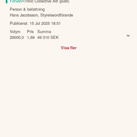
Förvärv
•
Thinc Collective AB (publ)
Person & befattning
Hans Jacobsson
,
Styrelseordförande
Publicerat:
15 Jul 2025 18:51
Volym
Pris
Summa
29000,0
1,69
49 010
SEK
Visa fler