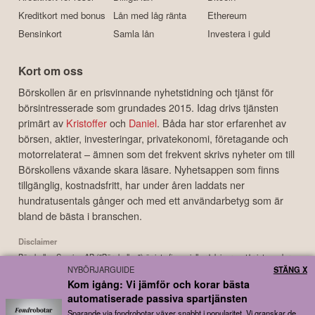
Kreditkort med bonus
Lån med låg ränta
Ethereum
Bensinkort
Samla lån
Investera i guld
Kort om oss
Börskollen är en prisvinnande nyhetstidning och tjänst för
börsintresserade som grundades 2015. Idag drivs tjänsten
primärt av
Kristoffer
och
Daniel
. Båda har stor erfarenhet av
börsen, aktier, investeringar, privatekonomi, företagande och
motorrelaterat – ämnen som det frekvent skrivs nyheter om till
Börskollens växande skara läsare. Nyhetsappen som finns
tillgänglig, kostnadsfritt, har under åren laddats ner
hundratusentals gånger och med ett användarbetyg som är
bland de bästa i branschen.
Disclaimer
Börskollen Sverige AB ("Börskollen") är inte finansiella rådgivare, står inte under
NYBÖRJARGUIDE
STÄNG X
finansinspektionens tillsyn och ger inga råd till dig. Detta innebär att
Kom igång: Vi jämför och korar bästa
investeringsbeslut baserade på information som direkt eller indirekt härrörande
automatiserade passiva spartjänsten
från Börskollen eller personer med koppling till Börskollen, alltid fattas
självständigt av investeraren. Börskollen frånsäger sig allt ansvar för eventuell
Sparande via fondrobotar växer snabbt i popularitet. Vi granskar de