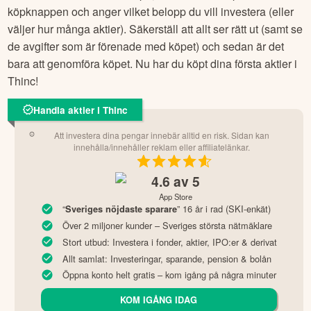
köpknappen och anger vilket belopp du vill investera (eller
väljer hur många aktier). Säkerställ att allt ser rätt ut (samt se
de avgifter som är förenade med köpet) och sedan är det
bara att genomföra köpet. Nu har du köpt dina första aktier i
Thinc
!
Handla aktier i Thinc
Att investera dina pengar innebär alltid en risk. Sidan kan
innehålla/innehåller reklam eller affiliatelänkar.
4.6
av 5
App Store
“
” 16 år i rad (SKI-enkät)
Sveriges nöjdaste sparare
Över 2 miljoner kunder – Sveriges största nätmäklare
Stort utbud: Investera i fonder, aktier, IPO:er & derivat
Allt samlat: Investeringar, sparande, pension & bolån
Öppna konto helt gratis – kom igång på några minuter
KOM IGÅNG IDAG