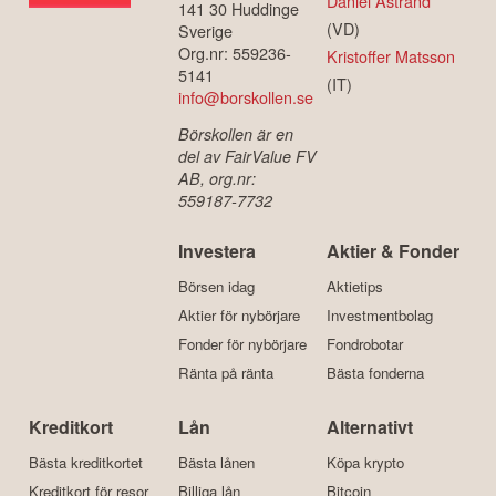
Daniel Åstrand
141 30 Huddinge
(VD)
Sverige
Org.nr: 559236-
Kristoffer Matsson
5141
(IT)
info@borskollen.se
Börskollen är en
del av FairValue FV
AB, org.nr:
559187-7732
Investera
Aktier & Fonder
Börsen idag
Aktietips
Aktier för nybörjare
Investmentbolag
Fonder för nybörjare
Fondrobotar
Ränta på ränta
Bästa fonderna
Kreditkort
Lån
Alternativt
Bästa kreditkortet
Bästa lånen
Köpa krypto
Kreditkort för resor
Billiga lån
Bitcoin