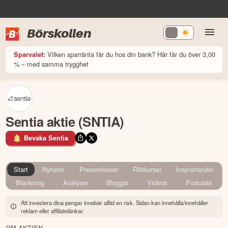
Börskollen
Vilken sparränta får du hos din bank? Här får du över 3,00
Sparvalet:
% – med samma trygghet
Sentia aktie (SNTIA)
Bevaka Sentia
Start
Nyheter
Pressreleaser
Riktkurser
Insynshandel
Blankning
Analyser
Bloggar
Videos
Podcasts
Att investera dina pengar innebär alltid en risk. Sidan kan innehålla/innehåller
reklam eller affiliatelänkar.