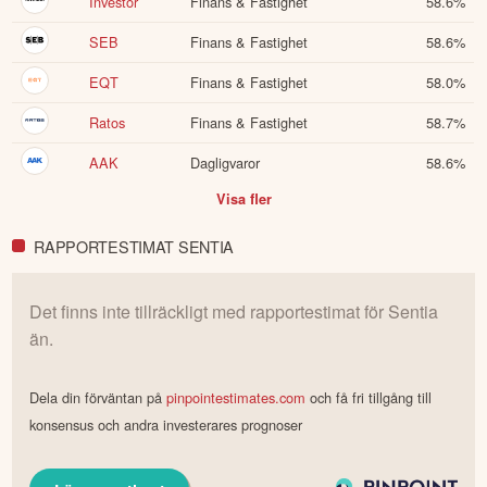
Investor
Finans & Fastighet
58.6
%
SEB
Finans & Fastighet
58.6
%
EQT
Finans & Fastighet
58.0
%
Ratos
Finans & Fastighet
58.7
%
AAK
Dagligvaror
58.6
%
Visa fler
RAPPORTESTIMAT SENTIA
Det finns inte tillräckligt med rapportestimat för
Sentia
än.
Dela din förväntan på
pinpointestimates.com
och få fri tillgång till
konsensus och andra investerares prognoser