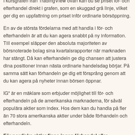
I kursgrafen från TradingView ovan kan du se priset för- och
efterhandel direkt i grafen, som en skuggad grå linje, vilket
ger dig en uppfattning om priset inför ordinarie börsöppning.
En av de största fördelarna med att handla i för- och
efterhandeln är att du kan agera snabbt på ny information.
Till exempel släpper den absoluta majoriteten av
börsnoterade bolag sina kvartalsrapporter när marknaden
har stängt. Då kan efterhandeln ge dig chansen att justera
dina positioner innan nästa ordinarie handelsdag börjar. På
samma sätt kan förhandeln ge dig ett försprång genom att
du kan agera på nyheter innan börsen öppnar.
IG* är en mäklare som erbjuder möjlighet till för- och
efterhandeln på de amerikanska marknaderna, för såväl
populära aktier som index. Hos dem kan du handla på fler
än 70 stora amerikanska aktier under både förhandeln och
efterhandeln.