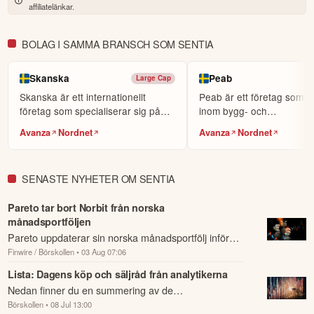
världens största sociala investerarforum.
affiliatelänkar.
ÖPPNA KONTO
BOLAG I SAMMA BRANSCH SOM SENTIA
KOPIERA TOPPINVESTERARE
eToro är en investeringsplattform för flera tillgångsslag. Värdet på
Skanska
Peab
Large Cap
dina investeringar kan gå upp eller ner. Du riskerar ditt kapital.
Skanska är ett internationellt
Peab är ett företag som v
företag som specialiserar sig på
inom bygg- och
byggnation och p...
anläggningsbranschen.
Avanza
Nordnet
Avanza
Nordnet
SENASTE NYHETER OM SENTIA
Pareto tar bort Norbit från norska
månadsportföljen
Pareto uppdaterar sin norska månadsportfölj inför
Finwire / Börskollen
• 03 Aug 07:06
augusti genom att ta bort Norbit.
Lista: Dagens köp och säljråd från analytikerna
Nedan finner du en summering av de
Börskollen
• 08 Jul 13:00
analysrekommendationer och riktkursförändringar