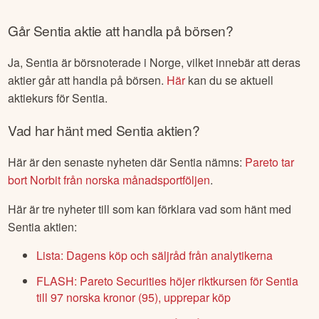
Går
Sentia
aktie att handla på börsen?
Ja,
Sentia
är börsnoterade
i Norge
, vilket innebär att deras
aktier går att handla på börsen.
Här
kan du se aktuell
aktiekurs för
Sentia
.
Vad har hänt med
Sentia
aktien?
Här är den senaste nyheten där
Sentia
nämns:
Pareto tar
bort Norbit från norska månadsportföljen
.
Här är tre nyheter till som kan förklara vad som hänt med
Sentia
aktien:
Lista: Dagens köp och säljråd från analytikerna
FLASH: Pareto Securities höjer riktkursen för Sentia
till 97 norska kronor (95), upprepar köp