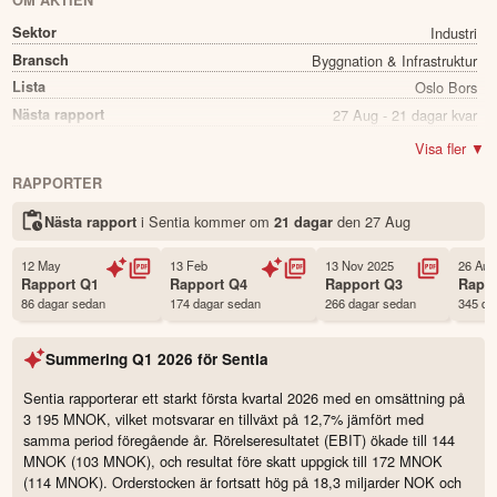
OM AKTIEN
Sektor
Industri
Bransch
Byggnation & Infrastruktur
Lista
Oslo Bors
Nästa rapport
27 Aug - 21 dagar kvar
Utdelning
Nej
Visa fler ▼
Namn
Sentia
RAPPORTER
Ticker
SNTIA
i Sentia kommer
om
den
27 Aug
Nästa rapport
21 dagar
Status
Noterad
Land
Norge
12 May
13 Feb
13 Nov 2025
26 Aug
Första handelsdag
12 Jun 2025
Rapport
Q1
Rapport
Q4
Rapport
Q3
Rapp
86 dagar sedan
174 dagar sedan
266 dagar sedan
345 da
Antal ägare Avanza
289 st
Antal ägare Nordnet
4,074 st
Summering
Q1 2026
för
Sentia
Källa:
Börsdata
Sentia rapporterar ett starkt första kvartal 2026 med en omsättning på
3 195 MNOK, vilket motsvarar en tillväxt på 12,7% jämfört med
samma period föregående år. Rörelseresultatet (EBIT) ökade till 144
MNOK (103 MNOK), och resultat före skatt uppgick till 172 MNOK
(114 MNOK). Orderstocken är fortsatt hög på 18,3 miljarder NOK och