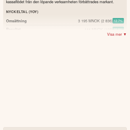
kassaflödet från den löpande verksamheten förbättrades markant.
NYCKELTAL (YOY)
3 195 MNOK
(2 836)
Omsättning
12.7
%
144 MNOK
(103)
Resultat
39.8
%
Visa mer ▼
170 MNOK
(128)
EBITDA
32.8
%
4,5 %
(3,6)
EBIT-marginal
0.9
121 MNOK
(−260)
Kassaflöde från verksamheten
18 281 MNOK
(18 252)
Orderstock
0.2
%
1,32 NOK
(0,88)
Vinst per aktie
50.0
%
POSITIVT
Omsättningen ökade med 12,7% jämfört med Q1 2025.
Rörelseresultatet (EBIT) steg till 144 MNOK från 103 MNOK.
Kassaflödet från den löpande verksamheten förbättrades till
121 MNOK från -260 MNOK.
Orderstocken är fortsatt hög på 18,3 miljarder NOK.
Sentia Sweden rapporterade en tillväxt på över 35% i
kvartalet.