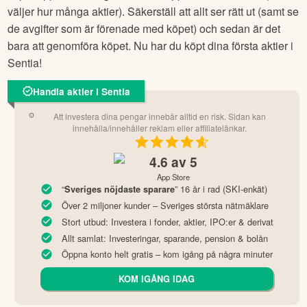
väljer hur många aktier). Säkerställ att allt ser rätt ut (samt se
de avgifter som är förenade med köpet) och sedan är det
bara att genomföra köpet. Nu har du köpt dina första aktier i
Sentia
!
Handla aktier i Sentia
Att investera dina pengar innebär alltid en risk. Sidan kan
innehålla/innehåller reklam eller affiliatelänkar.
4.6
av 5
App Store
“
” 16 år i rad (SKI-enkät)
Sveriges nöjdaste sparare
Över 2 miljoner kunder – Sveriges största nätmäklare
Stort utbud: Investera i fonder, aktier, IPO:er & derivat
Allt samlat: Investeringar, sparande, pension & bolån
Öppna konto helt gratis – kom igång på några minuter
KOM IGÅNG IDAG