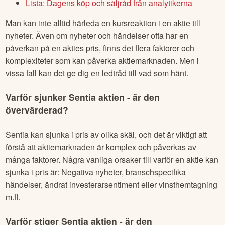
Lista: Dagens köp och säljråd från analytikerna
Man kan inte alltid härleda en kursreaktion i en aktie till
nyheter. Även om nyheter och händelser ofta har en
påverkan på en akties pris, finns det flera faktorer och
komplexiteter som kan påverka aktiemarknaden. Men i
vissa fall kan det ge dig en ledtråd till vad som hänt.
Varför sjunker
Sentia
aktien - är den
övervärderad?
Sentia
kan sjunka i pris av olika skäl, och det är viktigt att
förstå att aktiemarknaden är komplex och påverkas av
många faktorer. Några vanliga orsaker till varför en aktie kan
sjunka i pris är: Negativa nyheter, branschspecifika
händelser, ändrat investerarsentiment eller vinsthemtagning
m.fl.
Varför stiger
Sentia
aktien - är den