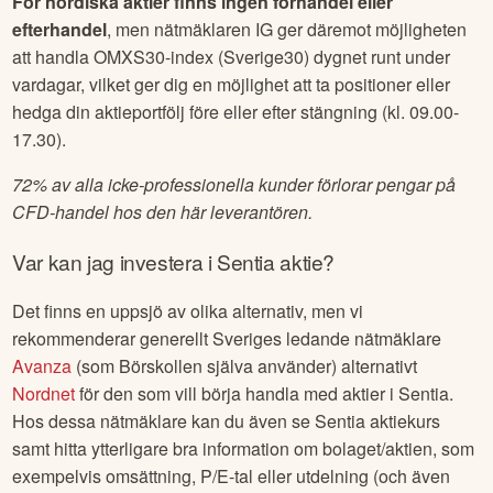
För nordiska aktier finns ingen förhandel eller
efterhandel
, men nätmäklaren IG ger däremot möjligheten
att handla OMXS30-index (Sverige30) dygnet runt under
vardagar, vilket ger dig en möjlighet att ta positioner eller
hedga din aktieportfölj före eller efter stängning (kl. 09.00-
17.30).
72% av alla icke-professionella kunder förlorar pengar på
CFD-handel hos den här leverantören.
Var kan jag investera i
Sentia
aktie?
Det finns en uppsjö av olika alternativ, men vi
rekommenderar generellt Sveriges ledande nätmäklare
Avanza
(som Börskollen själva använder) alternativt
Nordnet
för den som vill börja handla med aktier i
Sentia
.
Hos dessa nätmäklare kan du även se
Sentia
aktiekurs
samt hitta ytterligare bra information om bolaget/aktien, som
exempelvis omsättning, P/E-tal eller utdelning (och även