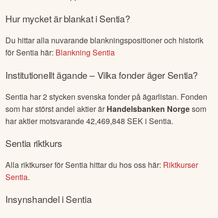
Hur mycket är blankat i
Sentia
?
Du hittar alla nuvarande blankningspositioner och historik
för
Sentia
här:
Blankning
Sentia
Institutionellt ägande – Vilka fonder äger
Sentia
?
Sentia
har
2
stycken svenska fonder på ägarlistan. Fonden
som har störst andel aktier är
Handelsbanken Norge
som
har aktier motsvarande
42,469,848
SEK i
Sentia
.
Sentia
riktkurs
Alla riktkurser för
Sentia
hittar du hos oss här:
Riktkurser
Sentia
.
Insynshandel i
Sentia