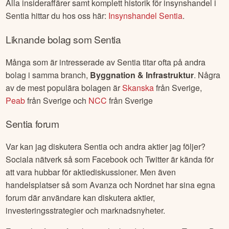
Alla insideraffärer samt komplett historik för insynshandel i
Sentia
hittar du hos oss här:
Insynshandel
Sentia
.
Liknande bolag som
Sentia
Många som är intresserade av
Sentia
titar ofta på andra
bolag i samma branch,
Byggnation & Infrastruktur
. Några
av de mest populära bolagen är
Skanska
från
Sverige
,
Peab
från
Sverige
och
NCC
från
Sverige
Sentia
forum
Var kan jag diskutera
Sentia
och andra aktier jag följer?
Sociala nätverk så som Facebook och Twitter är kända för
att vara hubbar för aktiediskussioner. Men även
handelsplatser så som Avanza och Nordnet har sina egna
forum där användare kan diskutera aktier,
investeringsstrategier och marknadsnyheter.