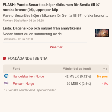
som har rapporterats om idag den 8 juli.
FLASH: Pareto Securities höjer riktkursen för Sentia till 97
norska kronor (95), upprepar köp
Pareto Securities höjer riktkursen för Sentia till 97 norska kronor
Finwire / Börskollen
• 08 Jul 05:38
(95), upprepar köp.
Lista: Dagens köp och säljråd från analytikerna
Nedan finner du en summering av de
Börskollen
• 02 Jul 13:00
analysrekommendationer och riktkursförändringar
som har rapporterats om idag den 2 juli.
Visa fler
FONDÄGANDE I SENTIA
Fond
Värde (del av fond)
↑↓
Handelsbanken Norge
42 MSEK
(0.72%)
Ny pos
Pensum Norge
39 MSEK
(2.5%)
-1%
* Svenska fonder exkl. specialfonder.