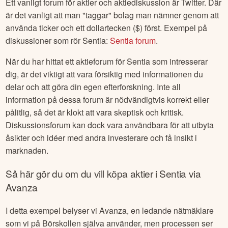
Ett vanligt forum för aktier och aktiediskussion är Twitter. Där
är det vanligt att man "taggar" bolag man nämner genom att
använda ticker och ett dollartecken ($) först. Exempel på
diskussioner som rör
Sentia
:
Sentia
forum
.
När du har hittat ett aktieforum för
Sentia
som intresserar
dig, är det viktigt att vara försiktig med informationen du
delar och att göra din egen efterforskning. Inte all
information på dessa forum är nödvändigtvis korrekt eller
pålitlig, så det är klokt att vara skeptisk och kritisk.
Diskussionsforum kan dock vara användbara för att utbyta
åsikter och idéer med andra investerare och få insikt i
marknaden.
Så här gör du om du vill köpa aktier i
Sentia
via
Avanza
I detta exempel belyser vi Avanza, en ledande nätmäklare
som vi på Börskollen själva använder, men processen ser