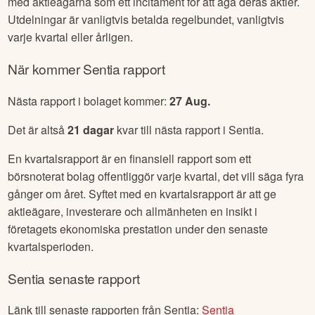
med aktieägarna som ett incitament för att äga deras aktier.
Utdelningar är vanligtvis betalda regelbundet, vanligtvis
varje kvartal eller årligen.
När kommer
Sentia
rapport
Nästa rapport i bolaget kommer:
27 Aug
.
Det är altså
21
dagar
kvar till nästa rapport i
Sentia
.
En kvartalsrapport är en finansiell rapport som ett
börsnoterat bolag offentliggör varje kvartal, det vill säga fyra
gånger om året. Syftet med en kvartalsrapport är att ge
aktieägare, investerare och allmänheten en insikt i
företagets ekonomiska prestation under den senaste
kvartalsperioden.
Sentia
senaste rapport
Länk till senaste rapporten från
Sentia
:
Sentia