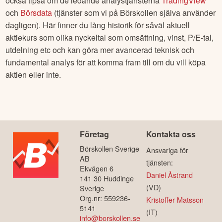
också tipsa om de ledande analystjänsterna
TradingView
och
Börsdata
(tjänster som vi på Börskollen själva använder
dagligen). Här finner du lång historik för såväl aktuell
aktiekurs som olika nyckeltal som omsättning, vinst, P/E-tal,
utdelning etc och kan göra mer avancerad teknisk och
fundamental analys för att komma fram till om du vill köpa
aktien eller inte.
Företag
Kontakta oss
Börskollen Sverige
Ansvariga för
AB
tjänsten:
Ekvägen 6
Daniel Åstrand
141 30 Huddinge
(VD)
Sverige
Org.nr: 559236-
Kristoffer Matsson
5141
(IT)
info@borskollen.se