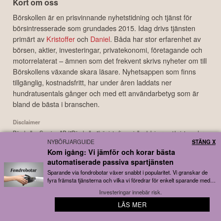
Kort om oss
Börskollen är en prisvinnande nyhetstidning och tjänst för
börsintresserade som grundades 2015. Idag drivs tjänsten
primärt av
Kristoffer
och
Daniel
. Båda har stor erfarenhet av
börsen, aktier, investeringar, privatekonomi, företagande och
motorrelaterat – ämnen som det frekvent skrivs nyheter om till
Börskollens växande skara läsare. Nyhetsappen som finns
tillgänglig, kostnadsfritt, har under åren laddats ner
hundratusentals gånger och med ett användarbetyg som är
bland de bästa i branschen.
Disclaimer
Börskollen Sverige AB ("Börskollen") är inte finansiella rådgivare, står inte under
NYBÖRJARGUIDE
STÄNG X
finansinspektionens tillsyn och ger inga råd till dig. Detta innebär att
Kom igång: Vi jämför och korar bästa
investeringsbeslut baserade på information som direkt eller indirekt härrörande
från Börskollen eller personer med koppling till Börskollen, alltid fattas
automatiserade passiva spartjänsten
självständigt av investeraren. Börskollen frånsäger sig allt ansvar för eventuell
Sparande via fondrobotar växer snabbt i popularitet. Vi granskar de
förlust eller skada av vad slag det må vara som grundar sig på användandet av
fyra främsta tjänsterna och vilka vi föredrar för enkelt sparande med
låga avgifter...
material härrörande från tjänsten Börskollen.
Investeringar innebär risk.
📰 Samlar börs- och ekonominyheter från över 100
LÄS MER
Copyright ©
2026
Börskollen Sverige AB. All rights reserved.
olika källor