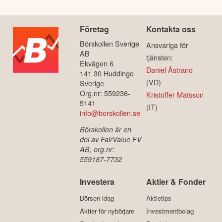
Företag
Kontakta oss
Börskollen Sverige
Ansvariga för
AB
tjänsten:
Ekvägen 6
Daniel Åstrand
141 30 Huddinge
(VD)
Sverige
Org.nr: 559236-
Kristoffer Matsson
5141
(IT)
info@borskollen.se
Börskollen är en
del av FairValue FV
AB, org.nr:
559187-7732
Investera
Aktier & Fonder
Börsen idag
Aktietips
Aktier för nybörjare
Investmentbolag