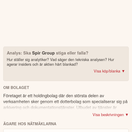
Analys: Ska
Spir Group
stiga eller falla?
Hur ställer sig analytiker? Vad säger den tekniska analysen? Hur
agerar insiders och är aktien hårt blankad?
Visa köp/blanka ▼
Bonus: Få upp till 500 USD i tillgångar när du öppnar konto –
se
erbjudandet!
OM BOLAGET
Företaget är ett holdingbolag där den största delen av
4.2
av 5
verksamheten sker genom ett dotterbolag som specialiserar sig på
arkivering och dokumentationstjänster. Utbudet av tjänster är
Trustpilot
omfattande och erbjuds främst digitalt samt genom kontinuerlig
10 000+ olika marknader samlade – aktier, ETF:er & krypto
Visa beskrivningen ▼
konsultation. Förutom kärnverksamheten tillhandahåller företaget
CopyTrader™ –
kopiera portföljen för toppinvesterare
ÄGARE HOS NÄTMÄKLARNA
även olika tilläggstjänster. Verksamheten bedrivs huvudsakligen
För- & efterhandel på utvalda börser – ligg steget före
inom den norska hemmamarknaden.