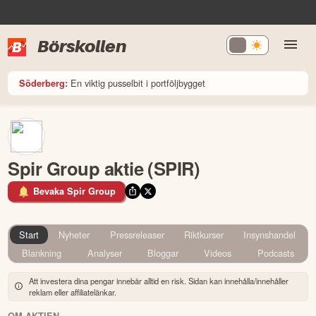
Börskollen
En viktig pusselbit i portföljbygget
Söderberg:
Spir Group aktie (SPIR)
Bevaka Spir Group
Start
Nyheter
Pressreleaser
Riktkurser
Insynshandel
Blankning
Analyser
Bloggar
Videos
Podcasts
Att investera dina pengar innebär alltid en risk. Sidan kan innehålla/innehåller
reklam eller affiliatelänkar.