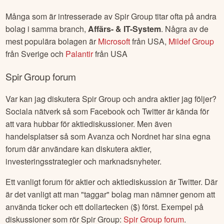
Många som är intresserade av
Spir Group
titar ofta på andra
bolag i samma branch,
Affärs- & IT-System
. Några av de
mest populära bolagen är
Microsoft
från
USA
,
Mildef Group
från
Sverige
och
Palantir
från
USA
Spir Group
forum
Var kan jag diskutera
Spir Group
och andra aktier jag följer?
Sociala nätverk så som Facebook och Twitter är kända för
att vara hubbar för aktiediskussioner. Men även
handelsplatser så som Avanza och Nordnet har sina egna
forum där användare kan diskutera aktier,
investeringsstrategier och marknadsnyheter.
Ett vanligt forum för aktier och aktiediskussion är Twitter. Där
är det vanligt att man "taggar" bolag man nämner genom att
använda ticker och ett dollartecken ($) först. Exempel på
diskussioner som rör
Spir Group
:
Spir Group
forum
.