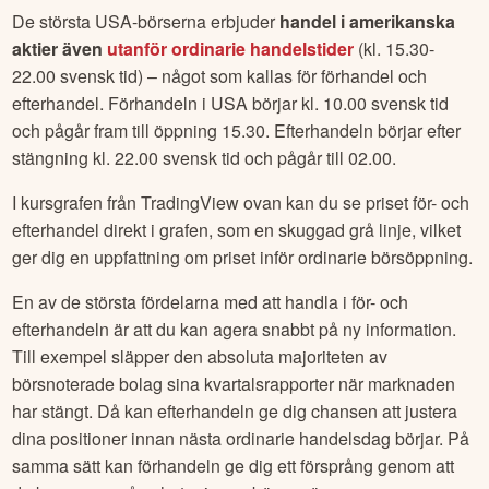
De största USA-börserna erbjuder
handel i amerikanska
aktier även
utanför ordinarie handelstider
(kl. 15.30-
22.00 svensk tid) – något som kallas för förhandel och
efterhandel. Förhandeln i USA börjar kl. 10.00 svensk tid
och pågår fram till öppning 15.30. Efterhandeln börjar efter
stängning kl. 22.00 svensk tid och pågår till 02.00.
I kursgrafen från TradingView ovan kan du se priset för- och
efterhandel direkt i grafen, som en skuggad grå linje, vilket
ger dig en uppfattning om priset inför ordinarie börsöppning.
En av de största fördelarna med att handla i för- och
efterhandeln är att du kan agera snabbt på ny information.
Till exempel släpper den absoluta majoriteten av
börsnoterade bolag sina kvartalsrapporter när marknaden
har stängt. Då kan efterhandeln ge dig chansen att justera
dina positioner innan nästa ordinarie handelsdag börjar. På
samma sätt kan förhandeln ge dig ett försprång genom att