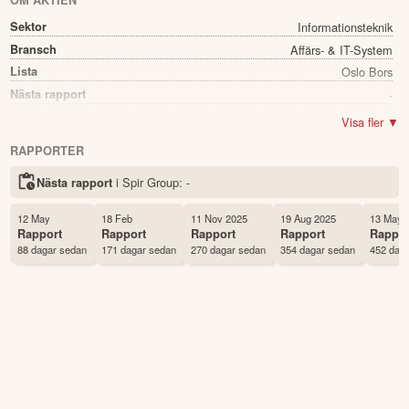
OM AKTIEN
Sektor
Informationsteknik
Bransch
Affärs- & IT-System
Lista
Oslo Bors
Nästa rapport
-
Utdelning
Nej
Visa fler ▼
Namn
Spir Group
RAPPORTER
Ticker
SPIR
i Spir Group:
-
Nästa rapport
Status
Noterad
Land
Norge
12 May
18 Feb
11 Nov 2025
19 Aug 2025
13 May 
Första handelsdag
14 Jul 2020
Rapport
Rapport
Rapport
Rapport
Rappor
88 dagar sedan
171 dagar sedan
270 dagar sedan
354 dagar sedan
452 dag
Antal ägare Avanza
24 st
Antal ägare Nordnet
269 st
Källa:
Börsdata