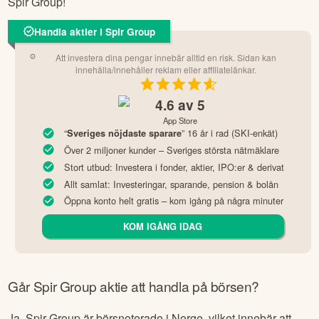
Spir Group
!
Handla aktier i Spir Group
Att investera dina pengar innebär alltid en risk. Sidan kan
innehålla/innehåller reklam eller affiliatelänkar.
4.6
av 5
App Store
“
” 16 år i rad (SKI-enkät)
Sveriges nöjdaste sparare
Över 2 miljoner kunder – Sveriges största nätmäklare
Stort utbud: Investera i fonder, aktier, IPO:er & derivat
Allt samlat: Investeringar, sparande, pension & bolån
Öppna konto helt gratis – kom igång på några minuter
KOM IGÅNG IDAG
Går
Spir Group
aktie att handla på börsen?
Ja,
Spir Group
är börsnoterade
i Norge
, vilket innebär att