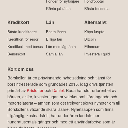
Fonder för nybörjare
Fondrobotar
Ränta på ränta
Bästa fonderna
Kreditkort
Lån
Alternativt
Bästa kreditkortet
Bästa lånen
Köpa krypto
Kreditkort för resor
Billiga lån
Bitcoin
Kreditkort med bonus
Lån med låg ränta
Ethereum
Bensinkort
Samla lån
Investera i guld
Kort om oss
Börskollen är en prisvinnande nyhetstidning och tjänst för
börsintresserade som grundades 2015. Idag drivs tjänsten
primärt av
Kristoffer
och
Daniel
. Båda har stor erfarenhet av
börsen, aktier, investeringar, privatekonomi, företagande och
motorrelaterat – ämnen som det frekvent skrivs nyheter om till
Börskollens växande skara läsare. Nyhetsappen som finns
tillgänglig, kostnadsfritt, har under åren laddats ner
hundratusentals gånger och med ett användarbetyg som är
bland de bästa i branschen.