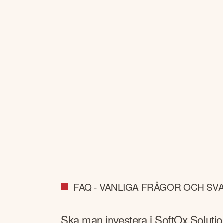
FAQ - VANLIGA FRÅGOR OCH SV
Ska man investera i
SoftOx Soluti