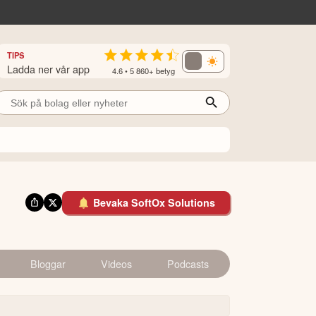
TIPS
Ladda ner vår app
4.6 • 5 860+ betyg
Bevaka SoftOx Solutions
Bloggar
Videos
Podcasts