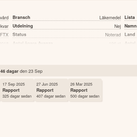
vård
Bransch
Läkemedel
Lista
 kvar
Utdelning
Nej
Namn
FTX
Status
Noterad
Land
2018
Antal ägare Avanza
196 st
Antal
m
den
23 Sep
46 dagar
17 Sep 2025
27 Jun 2025
26 Mar 2025
Rapport
Rapport
Rapport
325 dagar sedan
407 dagar sedan
500 dagar sedan