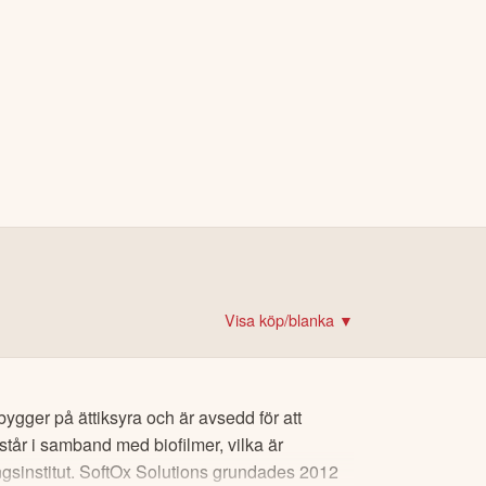
Visa köp/blanka ▼
det!
 krypto
ygger på ättiksyra och är avsedd för att
rare
tår i samband med biofilmer, vilka är
re
ngsinstitut. SoftOx Solutions grundades 2012