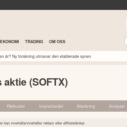
TEKONOMI
TRADING
OM OSS
rsen är? Ny forskning utmanar den etablerade synen
s aktie (SOFTX)
Riktkurser
Insynshandel
Blankning
Analyser
n kan innehålla/innehåller reklam eller affiliatelänkar.