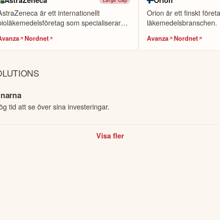
AstraZeneca
Orion
O
KOPIER
AstraZeneca är ett internationellt
Orion är ett finskt före
 Värdet på dina investeringar kan gå upp eller ner. Du riskerar ditt kapital.
bioläkemedelsföretag som specialiserar
läkemedelsbranschen.
sig på...
Avanza
Nordnet
Avanza
Nordnet
OLUTIONS
innarna
ög tid att se över sina investeringar.
Visa fler