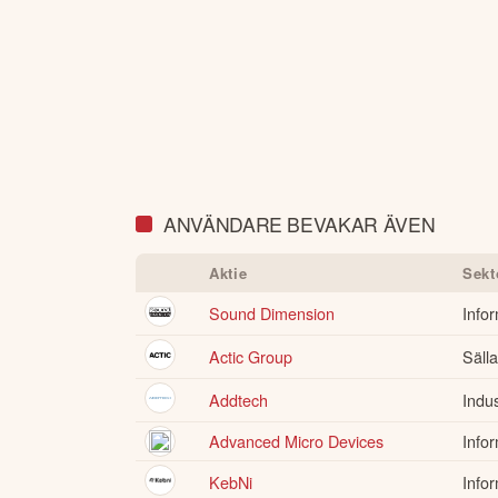
ANVÄNDARE BEVAKAR ÄVEN
Aktie
Sekt
Sound Dimension
Info
Actic Group
Säll
Addtech
Indus
Advanced Micro Devices
Info
KebNi
Info