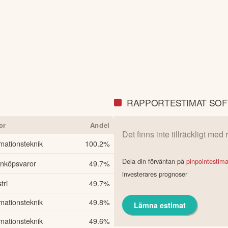
RAPPORTESTIMAT SOF
or
Andel
Det finns inte tillräckligt med
rmationsteknik
100.2
%
Dela din förväntan på
pinpointestim
anköpsvaror
49.7
%
investerares prognoser
tri
49.7
%
rmationsteknik
49.8
%
Lämna estimat
rmationsteknik
49.6
%