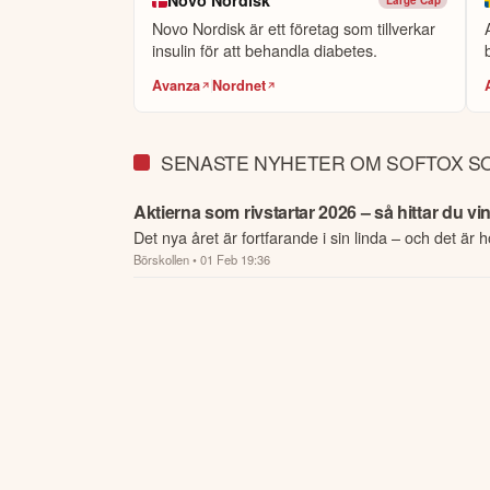
Novo Nordisk
ÖPPNA KONT
Novo Nordisk är ett företag som tillverkar
eToro är en investeringsplattform för flera tillgångsslag.
insulin för att behandla diabetes.
Avanza
Nordnet
SENASTE NYHETER OM SOFTOX S
Aktierna som rivstartar 2026 – så hittar du v
Det nya året är fortfarande i sin linda – och det är h
Börskollen
• 01 Feb 19:36