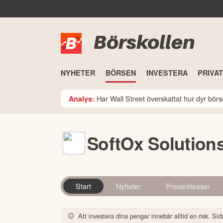
Börskollen
NYHETER
BÖRSEN
INVESTERA
PRIVA
Har Wall Street överskattat hur dyr bö
Analys:
SoftOx Solution
Start
Nyheter
Pressreleaser
Att investera dina pengar innebär alltid en risk. Sida