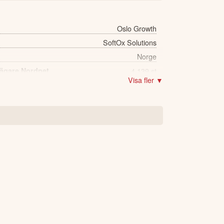
Oslo Growth
SoftOx Solutions
Norge
 ägare Nordnet
4,139 st
Visa fler ▼