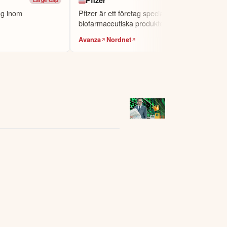
Pfizer
A TOPPINVESTERARE
tag inom
Pfizer är ett företag specialiserat på
biofarmaceutiska produkter.
Avanza
Nordnet