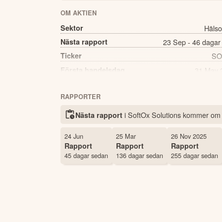
OM AKTIEN
Sektor
Hälso
Nästa rapport
23 Sep - 46 dagar
Ticker
SO
Första handelsdag
31 May 
Källa:
Börsdata
RAPPORTER
i SoftOx Solutions kommer
o
Nästa rapport
24 Jun
25 Mar
26 Nov 2025
Rapport
Rapport
Rapport
45 dagar sedan
136 dagar sedan
255 dagar sedan