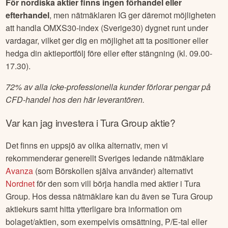
För nordiska aktier finns ingen förhandel eller
efterhandel
, men nätmäklaren IG ger däremot möjligheten
att handla OMXS30-index (Sverige30) dygnet runt under
vardagar, vilket ger dig en möjlighet att ta positioner eller
hedga din aktieportfölj före eller efter stängning (kl. 09.00-
17.30).
72% av alla icke-professionella kunder förlorar pengar på
CFD-handel hos den här leverantören.
Var kan jag investera i
Tura Group
aktie?
Det finns en uppsjö av olika alternativ, men vi
rekommenderar generellt Sveriges ledande nätmäklare
Avanza
(som Börskollen själva använder) alternativt
Nordnet
för den som vill börja handla med aktier i
Tura
Group
. Hos dessa nätmäklare kan du även se
Tura Group
aktiekurs samt hitta ytterligare bra information om
bolaget/aktien, som exempelvis omsättning, P/E-tal eller