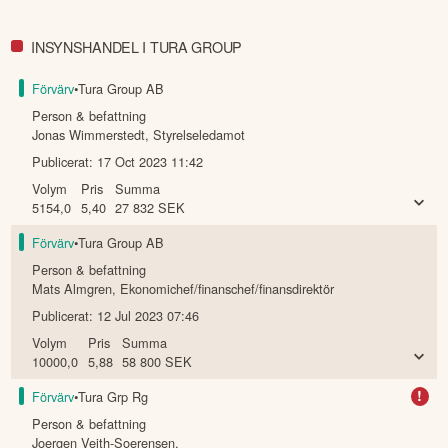
INSYNSHANDEL I TURA GROUP
Förvärv
•
Tura Group AB
Person & befattning
Jonas Wimmerstedt
,
Styrelseledamot
Publicerat:
17 Oct 2023 11:42
Volym
Pris
Summa
5154,0
5,40
27 832
SEK
Förvärv
•
Tura Group AB
Person & befattning
Mats Almgren
,
Ekonomichef/finanschef/finansdirektör
Publicerat:
12 Jul 2023 07:46
Volym
Pris
Summa
10000,0
5,88
58 800
SEK
!
Förvärv
•
Tura Grp Rg
Person & befattning
Joergen Veith-Soerensen
,