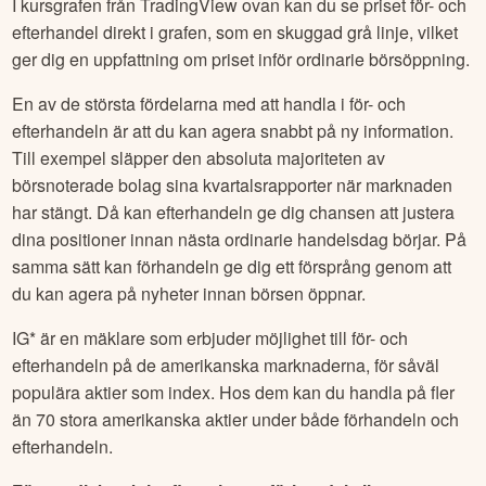
I kursgrafen från TradingView ovan kan du se priset för- och
efterhandel direkt i grafen, som en skuggad grå linje, vilket
ger dig en uppfattning om priset inför ordinarie börsöppning.
En av de största fördelarna med att handla i för- och
efterhandeln är att du kan agera snabbt på ny information.
Till exempel släpper den absoluta majoriteten av
börsnoterade bolag sina kvartalsrapporter när marknaden
har stängt. Då kan efterhandeln ge dig chansen att justera
dina positioner innan nästa ordinarie handelsdag börjar. På
samma sätt kan förhandeln ge dig ett försprång genom att
du kan agera på nyheter innan börsen öppnar.
IG* är en mäklare som erbjuder möjlighet till för- och
efterhandeln på de amerikanska marknaderna, för såväl
populära aktier som index. Hos dem kan du handla på fler
än 70 stora amerikanska aktier under både förhandeln och
efterhandeln.