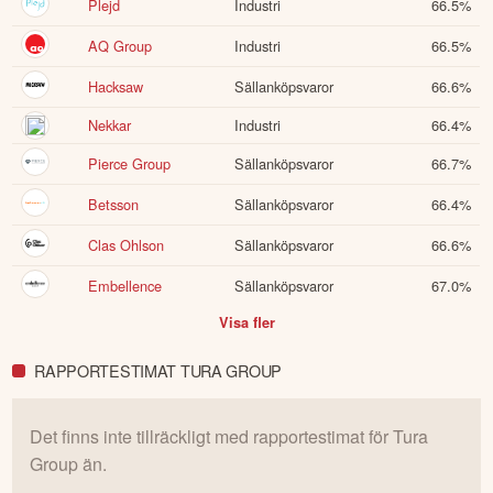
Plejd
Industri
66.5
%
AQ Group
Industri
66.5
%
Hacksaw
Sällanköpsvaror
66.6
%
Nekkar
Industri
66.4
%
Pierce Group
Sällanköpsvaror
66.7
%
Betsson
Sällanköpsvaror
66.4
%
Clas Ohlson
Sällanköpsvaror
66.6
%
Embellence
Sällanköpsvaror
67.0
%
Visa fler
RAPPORTESTIMAT TURA GROUP
Det finns inte tillräckligt med rapportestimat för
Tura
Group
än.