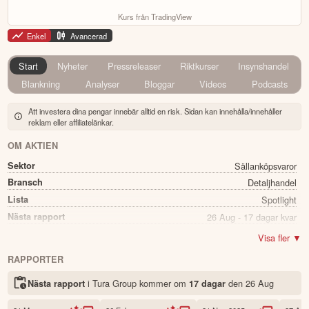
Kurs från TradingView
Enkel
Avancerad
Start
Nyheter
Pressreleaser
Riktkurser
Insynshandel
Blankning
Analyser
Bloggar
Videos
Podcasts
Att investera dina pengar innebär alltid en risk. Sidan kan innehålla/innehåller
reklam eller affiliatelänkar.
OM AKTIEN
Sektor
Sällanköpsvaror
Bransch
Detaljhandel
Lista
Spotlight
Nästa rapport
26 Aug - 17 dagar kvar
Utdelning
Ja
Visa fler ▼
Direkavkastning
2.16%
RAPPORTER
Utdelning summa
0.10
i Tura Group kommer
om
den
26 Aug
Nästa rapport
17 dagar
Namn
Tura Group
Ticker
TURA