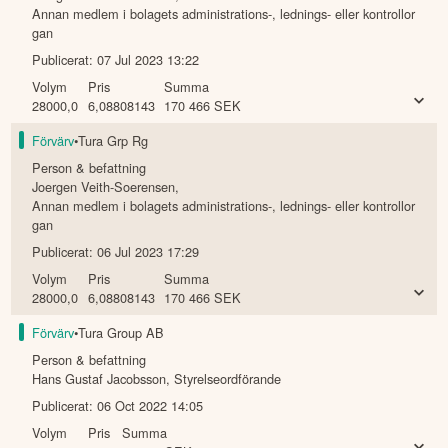
Annan medlem i bolagets administrations-, lednings- eller kontrollor
gan
Publicerat:
07 Jul 2023 13:22
Volym
Pris
Summa
28000,0
6,08808143
170 466
SEK
Förvärv
•
Tura Grp Rg
Person & befattning
Joergen Veith-Soerensen
,
Annan medlem i bolagets administrations-, lednings- eller kontrollor
gan
Publicerat:
06 Jul 2023 17:29
Volym
Pris
Summa
28000,0
6,08808143
170 466
SEK
Förvärv
•
Tura Group AB
Person & befattning
Hans Gustaf Jacobsson
,
Styrelseordförande
Publicerat:
06 Oct 2022 14:05
Volym
Pris
Summa