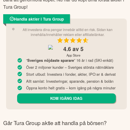
Tura Group
!
Handla aktier i Tura Group
Att investera dina pengar innebär alltid en risk. Sidan kan
innehålla/innehåller reklam eller affiliatelänkar.
4.6
av 5
App Store
“
” 16 år i rad (SKI-enkät)
Sveriges nöjdaste sparare
Över 2 miljoner kunder – Sveriges största nätmäklare
Stort utbud: Investera i fonder, aktier, IPO:er & derivat
Allt samlat: Investeringar, sparande, pension & bolån
Öppna konto helt gratis – kom igång på några minuter
KOM IGÅNG IDAG
Går
Tura Group
aktie att handla på börsen?