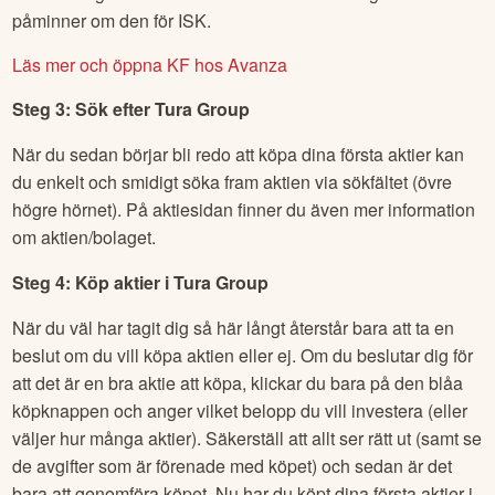
påminner om den för ISK.
Läs mer och öppna KF hos Avanza
Steg 3: Sök efter
Tura Group
När du sedan börjar bli redo att köpa dina första aktier kan
du enkelt och smidigt söka fram aktien via sökfältet (övre
högre hörnet). På aktiesidan finner du även mer information
om aktien/bolaget.
Steg 4: Köp aktier i
Tura Group
När du väl har tagit dig så här långt återstår bara att ta en
beslut om du vill köpa aktien eller ej. Om du beslutar dig för
att det är en bra aktie att köpa, klickar du bara på den blåa
köpknappen och anger vilket belopp du vill investera (eller
väljer hur många aktier). Säkerställ att allt ser rätt ut (samt se
de avgifter som är förenade med köpet) och sedan är det
bara att genomföra köpet. Nu har du köpt dina första aktier i