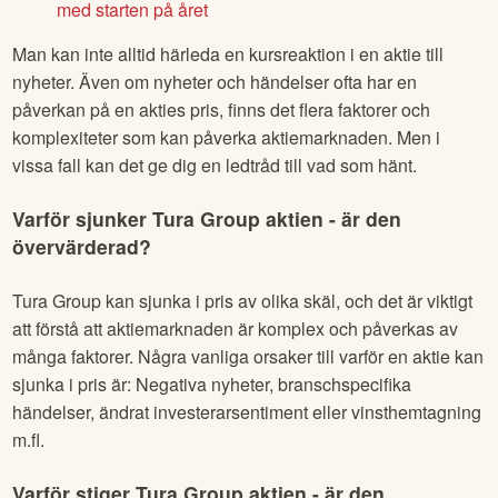
med starten på året
Man kan inte alltid härleda en kursreaktion i en aktie till
nyheter. Även om nyheter och händelser ofta har en
påverkan på en akties pris, finns det flera faktorer och
komplexiteter som kan påverka aktiemarknaden. Men i
vissa fall kan det ge dig en ledtråd till vad som hänt.
Varför sjunker
Tura Group
aktien - är den
övervärderad?
Tura Group
kan sjunka i pris av olika skäl, och det är viktigt
att förstå att aktiemarknaden är komplex och påverkas av
många faktorer. Några vanliga orsaker till varför en aktie kan
sjunka i pris är: Negativa nyheter, branschspecifika
händelser, ändrat investerarsentiment eller vinsthemtagning
m.fl.
Varför stiger
Tura Group
aktien - är den