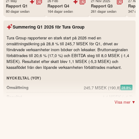
21 May
26 Feb
21 Nov 2025
27 Aug
Status
Noterad
Rapport
Q1
Rapport
Q4
Rapport
Q3
Rapp
80 dagar sedan
164 dagar sedan
261 dagar sedan
347 da
Land
Sverige
Första handelsdag
26 Dec 2021
Summering
Q1 2026
för
Tura Group
Antal ägare Avanza
259 st
Antal ägare Nordnet
86 st
Tura Group rapporterar en stark start på 2026 med en
omsättningsökning på 28,8 % till 245,7 MSEK för Q1, drivet av
Källa:
Börsdata
förvärvade verksamheter inom böcker och leksaker. Bruttomarginalen
förbättrades till 20,6 % (17,0 %) och EBITDA steg till 8,0 MSEK (-1,4
MSEK). Resultatet efter skatt blev 1,1 MSEK (-5,3 MSEK) och
kassaflödet från den löpande verksamheten förbättrades markant.
NYCKELTAL (YOY)
245,7 MSEK
(190,8)
Omsättning
28.8
%
4,4 MSEK
(−4,7)
Resultat
Visa mer ▼
20,6 %
(17)
Bruttomarginal
3.6
8 MSEK
(−1,4)
EBITDA
3,3 %
(−0,7)
EBITDA-marginal
4.0
0,02 kr
(−0,11)
Resultat per aktie