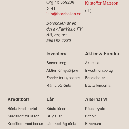
Org.nr: 559236-
Kristoffer Matsson
5141
(IT)
info@borskollen.se
Börskollen är en
del av FairValue FV
AB, org.nr:
559187-7732
Investera
Aktier & Fonder
Börsen idag
Aktietips
Aktier för nybörjare
Investmentbolag
Fonder för nybörjare
Fondrobotar
Ränta på ränta
Bästa fonderna
Kreditkort
Lån
Alternativt
Bästa kreditkortet
Bästa lånen
Köpa krypto
Kreditkort för resor
Billiga lån
Bitcoin
Kreditkort med bonus
Lån med låg ränta
Ethereum