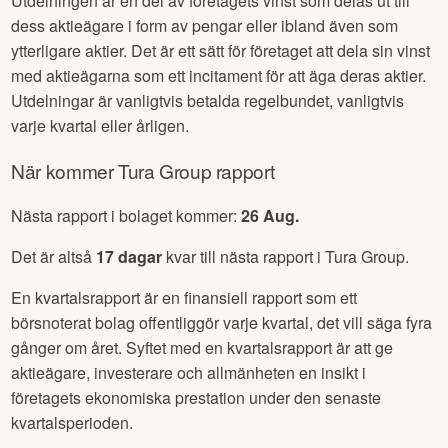
Utdelningen är en del av företagets vinst som delas ut till
dess aktieägare i form av pengar eller ibland även som
ytterligare aktier. Det är ett sätt för företaget att dela sin vinst
med aktieägarna som ett incitament för att äga deras aktier.
Utdelningar är vanligtvis betalda regelbundet, vanligtvis
varje kvartal eller årligen.
När kommer
Tura Group
rapport
Nästa rapport i bolaget kommer:
26 Aug
.
Det är altså
17
dagar
kvar till nästa rapport i
Tura Group
.
En kvartalsrapport är en finansiell rapport som ett
börsnoterat bolag offentliggör varje kvartal, det vill säga fyra
gånger om året. Syftet med en kvartalsrapport är att ge
aktieägare, investerare och allmänheten en insikt i
företagets ekonomiska prestation under den senaste
kvartalsperioden.