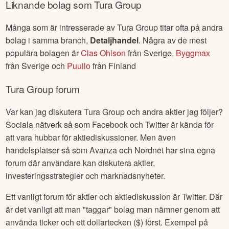
Liknande bolag som
Tura Group
Många som är intresserade av
Tura Group
titar ofta på andra
bolag i samma branch,
Detaljhandel
. Några av de mest
populära bolagen är
Clas Ohlson
från
Sverige
,
Byggmax
från
Sverige
och
Puuilo
från
Finland
Tura Group
forum
Var kan jag diskutera
Tura Group
och andra aktier jag följer?
Sociala nätverk så som Facebook och Twitter är kända för
att vara hubbar för aktiediskussioner. Men även
handelsplatser så som Avanza och Nordnet har sina egna
forum där användare kan diskutera aktier,
investeringsstrategier och marknadsnyheter.
Ett vanligt forum för aktier och aktiediskussion är Twitter. Där
är det vanligt att man "taggar" bolag man nämner genom att
använda ticker och ett dollartecken ($) först. Exempel på