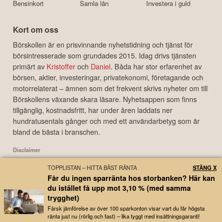
Bensinkort
Samla lån
Investera i guld
Kort om oss
Börskollen är en prisvinnande nyhetstidning och tjänst för
börsintresserade som grundades 2015. Idag drivs tjänsten
primärt av
Kristoffer
och
Daniel
. Båda har stor erfarenhet av
börsen, aktier, investeringar, privatekonomi, företagande och
motorrelaterat – ämnen som det frekvent skrivs nyheter om till
Börskollens växande skara läsare. Nyhetsappen som finns
tillgänglig, kostnadsfritt, har under åren laddats ner
hundratusentals gånger och med ett användarbetyg som är
bland de bästa i branschen.
Disclaimer
Börskollen Sverige AB ("Börskollen") är inte finansiella rådgivare, står inte under
TOPPLISTAN – HITTA BÄST RÄNTA
STÄNG X
finansinspektionens tillsyn och ger inga råd till dig. Detta innebär att
Får du ingen sparränta hos storbanken? Här kan
investeringsbeslut baserade på information som direkt eller indirekt härrörande
du istället få upp mot 3,10 % (med samma
från Börskollen eller personer med koppling till Börskollen, alltid fattas
trygghet)
självständigt av investeraren. Börskollen frånsäger sig allt ansvar för eventuell
förlust eller skada av vad slag det må vara som grundar sig på användandet av
Färsk jämförelse av över 100 sparkonton visar vart du får högsta
ränta just nu (rörlig och fast) – lika tyggt med insättningsgaranti!
material härrörande från tjänsten Börskollen.