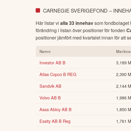
CARNEGIE SVERIGEFOND – INNEH
Här listar vi
alla 33 innehav
som fondbolaget ha
förändring i listan över positioner för fonden
C
positioner jämfört med kvartalet innan för att s
Namn
Markna
Investor AB B
3,189 
Atlas Copco B REG
2,390 
Sandvik AB
2,144 
Volvo AB B
1,986 
Assa Abloy AB B
1,850 
Essity AB B Reg
1,761 