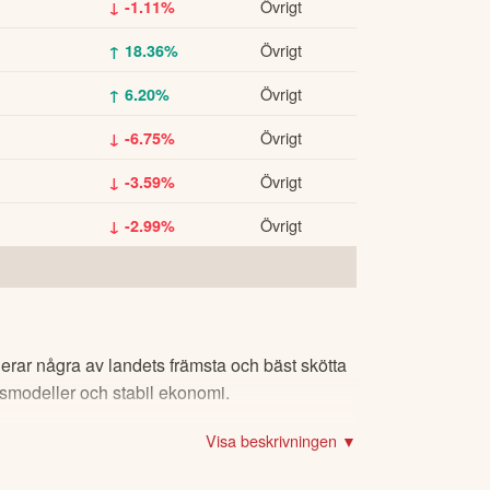
Övrigt
↓ -1.11%
Övrigt
↑ 18.36%
Övrigt
↑ 6.20%
Övrigt
↓ -6.75%
Övrigt
↓ -3.59%
Övrigt
↓ -2.99%
erar några av landets främsta och bäst skötta
ärsmodeller och stabil ekonomi.
Visa beskrivningen ▼