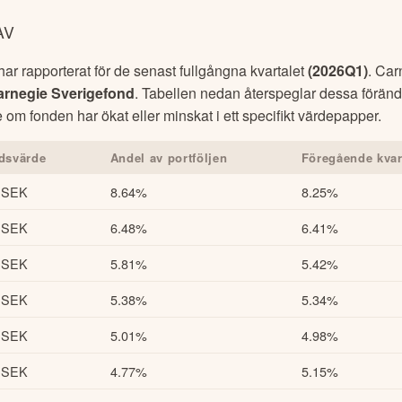
AV
r rapporterat för de senast fullgångna kvartalet
(
2026Q1
)
.
Car
arnegie Sverigefond
. Tabellen nedan återspeglar dessa föränd
e om fonden har ökat eller minskat i ett specifikt värdepapper.
dsvärde
Andel av portföljen
Föregående kvar
MSEK
8.64%
8.25%
MSEK
6.48%
6.41%
MSEK
5.81%
5.42%
MSEK
5.38%
5.34%
MSEK
5.01%
4.98%
MSEK
4.77%
5.15%