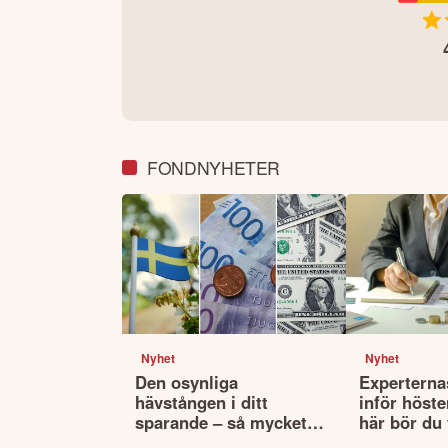
FONDNYHETER
Nyhet
Nyhet
Den osynliga
Experterna
hävstången i ditt
inför höste
sparande – så mycket
här bör du
påverkar valutan din
innan du vä