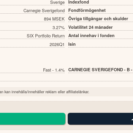
Sverige
Indexfond
Carnegie Sverigefond
Fondförmögenhet
894 MSEK
Övriga tillgångar och skulder
3.27%
Volatilitet 24 månader
SIX Portfolio Return
Antal innehav i fonden
2026Q1
Isin
Fast - 1.4%
CARNEGIE SVERIGEFOND - B -
n kan innehålla/innehåller reklam eller affiliatelänkar.