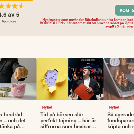
KOM I
4.6
av 5
Nya kunder som använder Börskollens unika kampanjkod
App Store
BORSKOLLEN50 får automatiskt 50 procent rabatt på Optis
avgift i 3 månader
Nyhet
Nyhet
s fondråd
Tid på börsen slår
Så agerade
n – och det
perfekt tajming – här är
fondsparare
 tänka på
siffrorna som bevisar
köpta och 
ljer fonder
det
fonderna