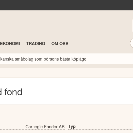
TEKONOMI
TRADING
OM OSS
erikanska småbolag som börsens bästa köpläge
d
fond
Carnegie Fonder AB
Typ