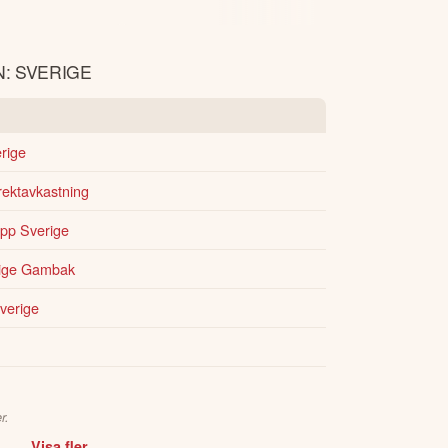
: SVERIGE
rige
rektavkastning
opp Sverige
rige Gambak
verige
r.
Visa fler