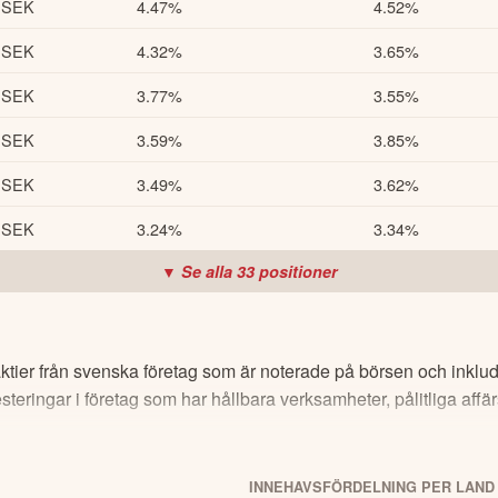
MSEK
4.47%
4.52%
MSEK
4.32%
3.65%
MSEK
3.77%
3.55%
MSEK
3.59%
3.85%
MSEK
3.49%
3.62%
MSEK
3.24%
3.34%
▼ Se alla
33
positioner
ktier från svenska företag som är noterade på börsen och inklud
vesteringar i företag som har hållbara verksamheter, pålitliga aff
INNEHAVSFÖRDELNING PER LAND