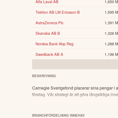
Alfa Laval AB
1,650 
Telefon AB LM Ericsson B
1,595 
AstraZeneca Plc
1,391 
Skanska AB B
1,326 
Nordea Bank Abp Reg
1,288 
Swedbank AB A
1,196 
BESKRIVNING
Carnegie Sverigefond placerar sina pengar i a
företag. Vår strategi är att göra långsiktiga in
BRANCHFÖRDELNING
INNEHAV