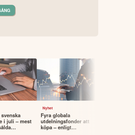
GÅNG
Nyhet
Nyhet
 svenska
Fyra globala
Ny granskn
 i juli – mest
utdelningsfonder att
fyra aktiva
sålda
köpa – enligt
Sverigefon
Morningstar
underprest