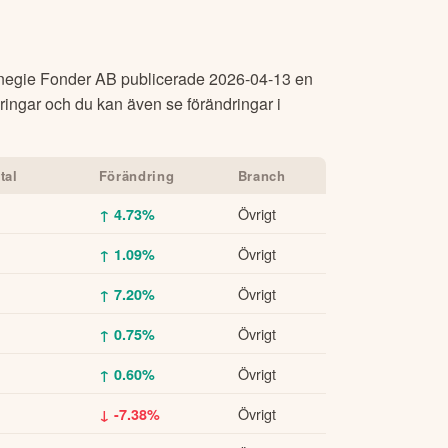
negie Fonder AB
publicerade
2026-04-13
en
ringar och du kan även se förändringar i
tal
Förändring
Branch
Övrigt
↑ 4.73%
Övrigt
↑ 1.09%
Övrigt
↑ 7.20%
Övrigt
↑ 0.75%
Övrigt
↑ 0.60%
Övrigt
↓ -7.38%