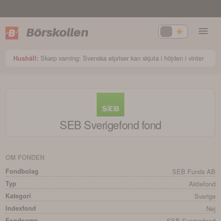
Börskollen
Skarp varning: Svenska elpriser kan skjuta i höjden i vinter
Hushåll:
SEB Sverigefond
fond
OM FONDEN
Fondbolag
SEB Funds AB
Typ
Aktiefond
Kategori
Sverige
Indexfond
Nej
Fondnamn
SEB Sverigefond