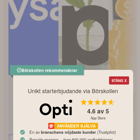
Börskollen rekommenderar
STÄNG X
Unikt starterbjudande via Börskollen
4.6
av 5
App Store
ANVÄNDER SJÄLVA
En av
(Trustpilot)
branschens nöjdaste kunder
Populär sparapp – över 600 000 nedladdningar