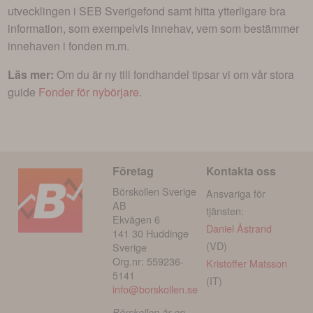
utvecklingen i
SEB Sverigefond
samt hitta ytterligare bra
information, som exempelvis innehav, vem som bestämmer
innehaven i fonden m.m.
Läs mer:
Om du är ny till fondhandel tipsar vi om vår stora
guide
Fonder för nybörjare
.
Företag
Kontakta oss
Börskollen Sverige
Ansvariga för
AB
tjänsten:
Ekvägen 6
Daniel Åstrand
141 30 Huddinge
(VD)
Sverige
Org.nr: 559236-
Kristoffer Matsson
5141
(IT)
info@borskollen.se
Börskollen är en