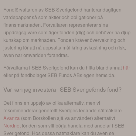
Fondförvaltaren av
SEB Sverigefond
hanterar dagligen
värdepapper så som aktier och obligationer på
finansmarknaden. Förvaltaren representerar sina
uppdragsgivare som äger fonden (dig) och behöver ha djup
kunskap om marknaden. Fonden kräver övervakning och
justering för att nå uppsatta mål kring avkastning och risk,
även när omvärlden förändras.
Förvaltarna i
SEB Sverigefond
kan du hitta bland annat
här
eller på fondbolaget
SEB Funds AB
s egen hemsida.
Var kan jag investera i
SEB Sverigefonds fond
?
Det finns en uppsjö av olika alternativ, men vi
rekommenderar generellt Sveriges ledande nätmäklare
Avanza
(som Börskollen själva använder) alternativt
Nordnet
för den som vill börja handla med andelar i
SEB
Sverigefond
. Hos dessa nätmäklare kan du även se