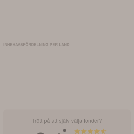
typer av finansiella instrument än de som nämnts.
INNEHAVSFÖRDELNING PER LAND
Trött på att själv välja fonder?