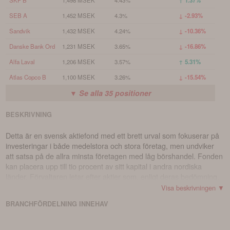
↑ 1.37%
SEB A
1,452 MSEK
4.3%
↓ -2.93%
Sandvik
1,432 MSEK
4.24%
↓ -10.36%
Danske Bank Ord
1,231 MSEK
3.65%
↓ -16.86%
Alfa Laval
1,206 MSEK
3.57%
↑ 5.31%
Atlas Copco B
1,100 MSEK
3.26%
↓ -15.54%
▼ Se alla
35
positioner
BESKRIVNING
Detta är en svensk aktiefond med ett brett urval som fokuserar på
investeringar i både medelstora och stora företag, men undviker
att satsa på de allra minsta företagen med låg börshandel. Fonden
kan placera upp till tio procent av sitt kapital i andra nordiska
länder. Förvaltaren letar efter aktier som, enligt deras bedömning,
är undervärderade i förhållande till förväntade framtida vinster och
Visa beskrivningen ▼
kassaflöden. De kan även använda derivat i sina investeringar.
BRANCHFÖRDELNING
INNEHAV
Fondens avkastning kan påverkas av hur den svenska kronan
utvecklas i förhållande till andra valutor om investeringar görs
utanför Sverige. Fonden har också möjlighet att investera i andra