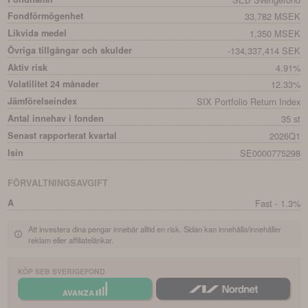
Fondförmögenhet
33,782 MSEK
Likvida medel
1,350 MSEK
Övriga tillgångar och skulder
-134,337,414 SEK
Aktiv risk
4.91%
Volatilitet 24 månader
12.33%
Jämförelseindex
SIX Portfolio Return Index
Antal innehav i fonden
35 st
Senast rapporterat kvartal
2026Q1
Isin
SE0000775298
FÖRVALTNINGSAVGIFT
A
Fast - 1.3%
Att investera dina pengar innebär alltid en risk. Sidan kan innehålla/innehåller
reklam eller affiliatelänkar.
KÖP
SEB SVERIGEFOND