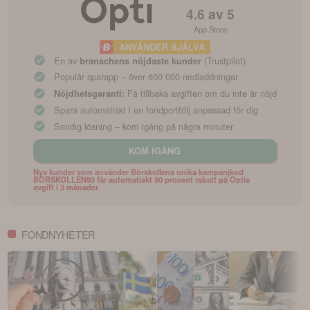
4.6
av 5
App Store
ANVÄNDER SJÄLVA
En av
(Trustpilot)
branschens nöjdaste kunder
Populär sparapp – över 600 000 nedladdningar
Få tillbaka avgiften om du inte är nöjd
Nöjdhetsgaranti:
Spara automatiskt i en fondportfölj anpassad för dig
Smidig lösning – kom igång på några minuter
KOM IGÅNG
Nya kunder som använder Börskollens unika kampanjkod
BORSKOLLEN50 får automatiskt 50 procent rabatt på Optis
avgift i 3 månader
FONDNYHETER