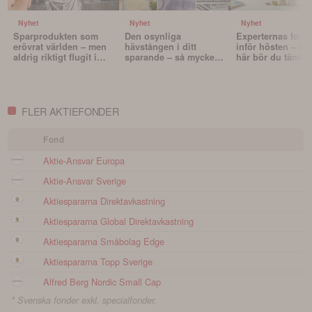
Nyhet
Nyhet
Nyhet
Sparprodukten som
Den osynliga
Experternas fond
erövrat världen – men
hävstången i ditt
inför hösten – oc
aldrig riktigt flugit i
sparande – så mycket
här bör du tänka 
Sverige
påverkar valutan din
innan du väljer f
portfölj
FLER AKTIEFONDER
Fond
Aktie-Ansvar Europa
Aktie-Ansvar Sverige
Aktiespararna Direktavkastning
Aktiespararna Global Direktavkastning
Aktiespararna Småbolag Edge
Aktiespararna Topp Sverige
Alfred Berg Nordic Small Cap
* Svenska fonder exkl. specialfonder.