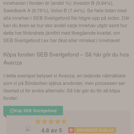
innehaven i fonden är (andel %):
Investor B (9.84%),
Swedbank A (8.75%), Volvo B (7.44%)
. Se hela listan med
alla innehav i
SEB Sverigefond
lite högre upp på sidan. Där
kan du även se hur stor andel varje innehav utgör samt hur
detta har förändrats jämfört med föregående kvartal, om
SEB Sverigefond
t.ex har ökat eller minskat i innehavet.
Köpa fonden
SEB Sverigefond
– Så här gör du hos
Avanza
I detta exempel belyser vi Avanza, en ledande nätmäklare
som vi på Börskollen själva använder, men processen ser
likartad ut för andra alternativ. Så här gör du för att köpa
fonder:
Köp SEB Sverigefond
4.6
av 5
ANVÄNDER SJÄLVA