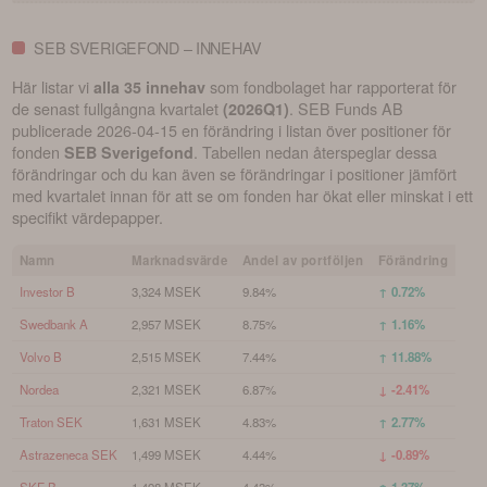
SEB SVERIGEFOND – INNEHAV
Här listar vi
som fondbolaget har rapporterat för
alla 35 innehav
de senast fullgångna kvartalet
.
SEB Funds AB
(
2026Q1
)
publicerade
2026-04-15
en förändring i listan över positioner för
fonden
. Tabellen nedan återspeglar dessa
SEB Sverigefond
förändringar och du kan även se förändringar i positioner jämfört
med kvartalet innan för att se om fonden har ökat eller minskat i ett
specifikt värdepapper.
Namn
Marknadsvärde
Andel av portföljen
Förändring
Investor B
3,324 MSEK
9.84%
↑ 0.72%
Swedbank A
2,957 MSEK
8.75%
↑ 1.16%
Volvo B
2,515 MSEK
7.44%
↑ 11.88%
Nordea
2,321 MSEK
6.87%
↓ -2.41%
Traton SEK
1,631 MSEK
4.83%
↑ 2.77%
Astrazeneca SEK
1,499 MSEK
4.44%
↓ -0.89%
SKF B
1,498 MSEK
4.43%