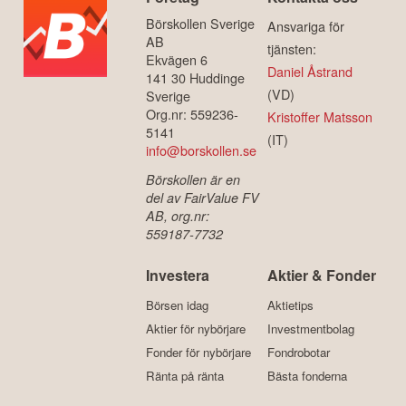
Börskollen Sverige
Ansvariga för
AB
tjänsten:
Ekvägen 6
Daniel Åstrand
141 30 Huddinge
(VD)
Sverige
Org.nr: 559236-
Kristoffer Matsson
5141
(IT)
info@borskollen.se
Börskollen är en
del av FairValue FV
AB, org.nr:
559187-7732
Investera
Aktier & Fonder
Börsen idag
Aktietips
Aktier för nybörjare
Investmentbolag
Fonder för nybörjare
Fondrobotar
Ränta på ränta
Bästa fonderna