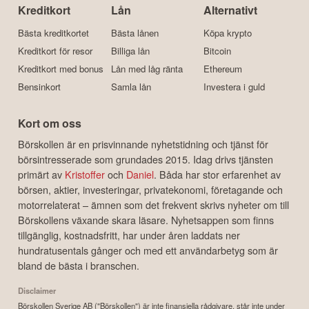
Kreditkort
Lån
Alternativt
Bästa kreditkortet
Bästa lånen
Köpa krypto
Kreditkort för resor
Billiga lån
Bitcoin
Kreditkort med bonus
Lån med låg ränta
Ethereum
Bensinkort
Samla lån
Investera i guld
Kort om oss
Börskollen är en prisvinnande nyhetstidning och tjänst för
börsintresserade som grundades 2015. Idag drivs tjänsten
primärt av
Kristoffer
och
Daniel
. Båda har stor erfarenhet av
börsen, aktier, investeringar, privatekonomi, företagande och
motorrelaterat – ämnen som det frekvent skrivs nyheter om till
Börskollens växande skara läsare. Nyhetsappen som finns
tillgänglig, kostnadsfritt, har under åren laddats ner
hundratusentals gånger och med ett användarbetyg som är
bland de bästa i branschen.
Disclaimer
Börskollen Sverige AB ("Börskollen") är inte finansiella rådgivare, står inte under